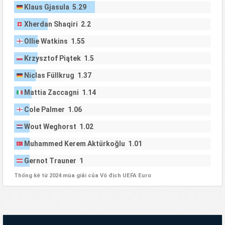
Klaus Gjasula 5.29
Xherdan Shaqiri 2.2
Ollie Watkins 1.55
Krzysztof Piątek 1.5
Niclas Füllkrug 1.37
Mattia Zaccagni 1.14
Cole Palmer 1.06
Wout Weghorst 1.02
Muhammed Kerem Aktürkoğlu 1.01
Gernot Trauner 1
Thống kê từ 2024 mùa giải của Vô địch UEFA Euro