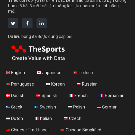
Theo dõi FootyStats trên các kênh sau để đảm bảo bạn không
bao giờ bỏ lỡ một số liệu thống kê, lựa chọn hoặc tính năng
mới.
Dữ liệu bóng đá được cung cấp bởi
English
Japanese
Turkish
Portuguese
Korean
Russian
Danish
Spanish
French
Romanian
Greek
Swedish
Polish
German
Dutch
Italian
Czech
Chinese Traditional
Chinese Simplified