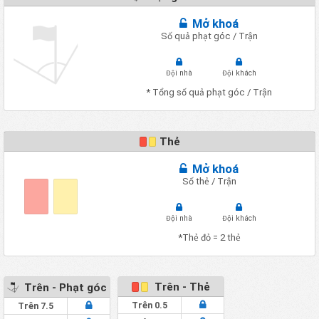
Mở khoá
Số quả phạt góc / Trận
Đội nhà
Đội khách
* Tổng số quả phạt góc / Trận
Thẻ
Mở khoá
Số thẻ / Trận
Đội nhà
Đội khách
*Thẻ đỏ = 2 thẻ
Trên - Thẻ
Trên - Phạt góc
Trên 0.5
Trên 7.5