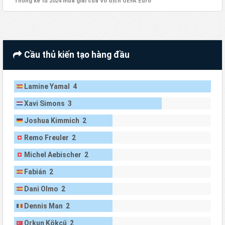
Thống kê từ 2024 mùa giải của Vô địch UEFA Euro
Cầu thủ kiến tạo hàng đầu
Lamine Yamal 4
Xavi Simons 3
Joshua Kimmich 2
Remo Freuler 2
Michel Aebischer 2
Fabián 2
Dani Olmo 2
Dennis Man 2
Orkun Kökçü 2