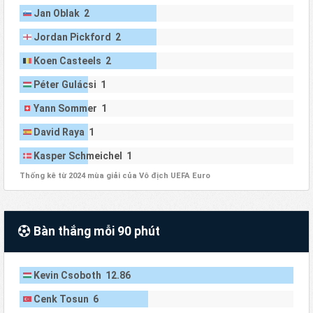
Jan Oblak 2
Jordan Pickford 2
Koen Casteels 2
Péter Gulácsi 1
Yann Sommer 1
David Raya 1
Kasper Schmeichel 1
Thống kê từ 2024 mùa giải của Vô địch UEFA Euro
Bàn thắng mỗi 90 phút
Kevin Csoboth 12.86
Cenk Tosun 6