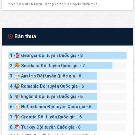
* Vô địch UEFA Euro Thống kê câu lạc bộ từ 2024 mùa
Bàn thua
1.
Georgia Đội tuyển Quốc gia - 8
2.
Scotland Đội tuyển Quốc gia - 7
3.
Austria Đội tuyển Quốc gia - 6
4.
Romania Đội tuyển Quốc gia - 6
5.
England Đội tuyển Quốc gia - 6
6.
Netherlands Đội tuyển Quốc gia - 6
7.
Croatia Đội tuyển Quốc gia - 6
8.
Turkey Đội tuyển Quốc gia - 6