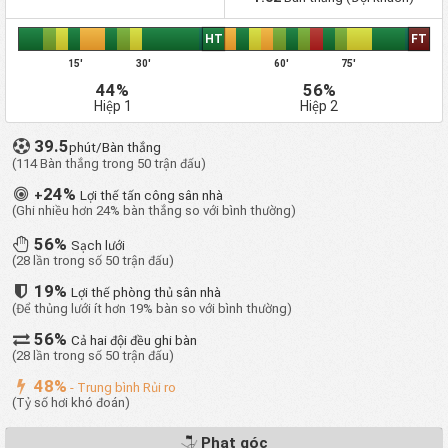
Serbia Đội tuyển
3
0
2
1
1
2
-1
20
Quốc gia
HT
FT
Czech Republic Đội
3
0
1
2
3
5
-2
15'
30'
60'
75'
21
tuyển Quốc gia
44%
56%
Albania Đội tuyển
3
0
1
2
3
5
-2
22
Hiệp 1
Hiệp 2
Quốc gia
Poland Đội tuyển
3
0
1
2
3
6
-3
39.5
23
phút/Bàn thắng
Quốc gia
(114 Bàn thắng trong 50 trận đấu)
Scotland Đội tuyển
3
0
1
2
2
7
-5
24
Quốc gia
24%
+
Lợi thế tấn công sân nhà
(Ghi nhiều hơn 24% bàn thắng so với bình thường)
56%
Sạch lưới
(28 lần trong số 50 trận đấu)
19%
Lợi thế phòng thủ sân nhà
(Để thủng lưới ít hơn 19% bàn so với bình thường)
56%
Cả hai đội đều ghi bàn
(28 lần trong số 50 trận đấu)
48%
- Trung bình Rủi ro
(Tỷ số hơi khó đoán)
Phạt góc