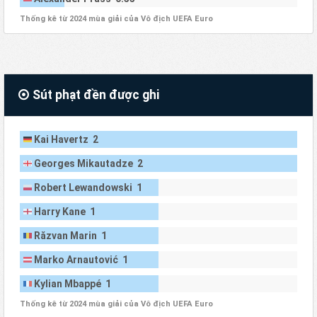
Thống kê từ 2024 mùa giải của Vô địch UEFA Euro
Sút phạt đền được ghi
Kai Havertz 2
Georges Mikautadze 2
Robert Lewandowski 1
Harry Kane 1
Răzvan Marin 1
Marko Arnautović 1
Kylian Mbappé 1
Thống kê từ 2024 mùa giải của Vô địch UEFA Euro