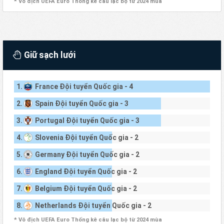
* Vô địch UEFA Euro Thống kê câu lạc bộ từ 2024 mùa
Giữ sạch lưới
1.
France Đội tuyển Quốc gia - 4
2.
Spain Đội tuyển Quốc gia - 3
3.
Portugal Đội tuyển Quốc gia - 3
4.
Slovenia Đội tuyển Quốc gia - 2
5.
Germany Đội tuyển Quốc gia - 2
6.
England Đội tuyển Quốc gia - 2
7.
Belgium Đội tuyển Quốc gia - 2
8.
Netherlands Đội tuyển Quốc gia - 2
* Vô địch UEFA Euro Thống kê câu lạc bộ từ 2024 mùa