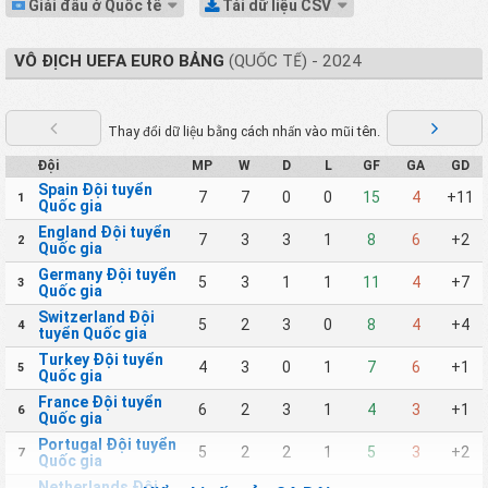
Giải đấu ở Quốc tế
Tải dữ liệu CSV
VÔ ĐỊCH UEFA EURO BẢNG
(QUỐC TẾ) - 2024
Thay đổi dữ liệu bằng cách nhấn vào mũi tên.
Đội
MP
W
D
L
GF
GA
GD
Spain Đội tuyển
7
7
0
0
15
4
+11
1
Quốc gia
England Đội tuyển
7
3
3
1
8
6
+2
2
Quốc gia
Germany Đội tuyển
5
3
1
1
11
4
+7
3
Quốc gia
Switzerland Đội
5
2
3
0
8
4
+4
4
tuyển Quốc gia
Turkey Đội tuyển
4
3
0
1
7
6
+1
5
Quốc gia
France Đội tuyển
6
2
3
1
4
3
+1
6
Quốc gia
Portugal Đội tuyển
5
2
2
1
5
3
+2
7
Quốc gia
Netherlands Đội