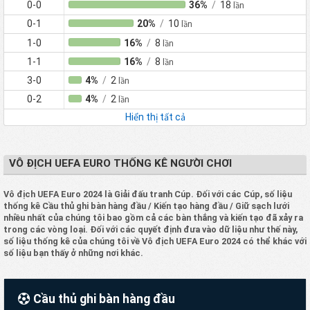
0-0
36%
/
18
lần
0-1
20%
/
10
lần
1-0
16%
/
8
lần
1-1
16%
/
8
lần
3-0
4%
/
2
lần
0-2
4%
/
2
lần
Hiển thị tất cả
VÔ ĐỊCH UEFA EURO THỐNG KÊ NGƯỜI CHƠI
Vô địch UEFA Euro 2024 là Giải đấu tranh Cúp. Đối với các Cúp, số liệu
thống kê Cầu thủ ghi bàn hàng đầu / Kiến tạo hàng đầu / Giữ sạch lưới
nhiều nhất của chúng tôi bao gồm cả các bàn thắng và kiến ​​tạo đã xảy ra
trong các vòng loại. Đối với các quyết định đưa vào dữ liệu như thế này,
số liệu thống kê của chúng tôi về Vô địch UEFA Euro 2024 có thể khác với
số liệu bạn thấy ở những nơi khác.
Cầu thủ ghi bàn hàng đầu