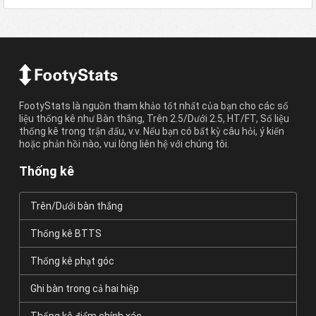
FootyStats là nguồn tham khảo tốt nhất của bạn cho các số
liệu thống kê như Bàn thắng, Trên 2.5/Dưới 2.5, HT/FT, Số liệu
thống kê trong trận đấu, v.v. Nếu bạn có bất kỳ câu hỏi, ý kiến
hoặc phản hồi nào, vui lòng liên hệ với chúng tôi.
Thống kê
Trên/Dưới bàn thắng
Thống kê BTTS
Thống kê phạt góc
Ghi bàn trong cả hai hiệp
Thống kê điểm chính xác