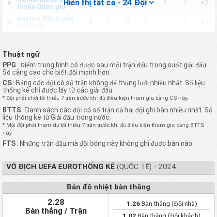
Hiển thị tất cả - 24 Đội
5
2
1
2
8
6
+2
8
tuyển Quốc gia
Austria Đội tuyển
4
2
0
2
7
6
+1
9
Quốc gia
Romania Đội tuyển
4
1
1
2
4
6
-2
10
Quốc gia
Thuật ngữ
Ukraine Đội tuyển
3
1
1
1
2
4
-2
11
Quốc gia
PPG
: Điểm trung bình có được sau mỗi trận đấu trong suốt giải đấu.
Số càng cao cho biết đội mạnh hơn.
Georgia Đội tuyển
4
1
1
2
5
8
-3
12
Quốc gia
CS
: Bảng các đội có số trận không để thủng lưới nhiều nhất. Số liệu
thống kê chỉ được lấy từ các giải đấu.
Italy Đội tuyển
4
1
1
2
3
5
-2
13
* Đội phải chơi tối thiểu 7 trận trước khi đủ điều kiện tham gia bảng CS này.
Quốc gia
BTTS
: Danh sách các đội có số trận cả hai đội ghi bàn nhiều nhất. Số
Belgium Đội tuyển
4
1
1
2
2
2
0
liệu thống kê từ Giải đấu trong nước.
14
Quốc gia
* Mỗi đội phải tham dự tối thiểu 7 trận trước khi đủ điều kiện tham gia bảng BTTS
Slovakia Đội tuyển
này.
4
1
1
2
4
5
-1
15
Quốc gia
FTS
: Những trận đấu mà đội bóng này không ghi được bàn nào.
Slovenia Đội tuyển
4
0
4
0
2
2
0
16
Quốc gia
VÔ ĐỊCH UEFA EUROTHỐNG KÊ
(QUỐC TẾ) - 2024
Hungary Đội tuyển
3
1
0
2
2
5
-3
17
Quốc gia
Bản đồ nhiệt bàn thắng
Denmark Đội tuyển
4
0
3
1
2
4
-2
18
Quốc gia
2.28
1.26
Bàn thắng (Đội nhà)
Croatia Đội tuyển
Bàn thắng / Trận
3
0
2
1
3
6
-3
19
Quốc gia
1.02
Bàn thắng (Đội khách)