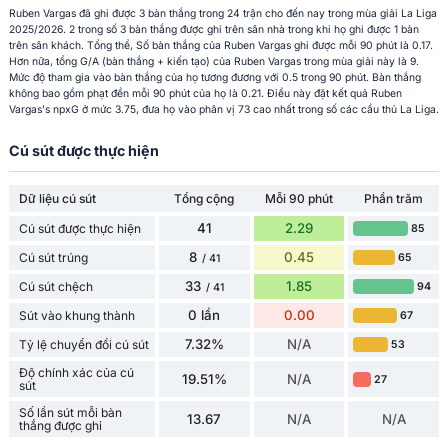
Ruben Vargas đã ghi được 3 bàn thắng trong 24 trận cho đến nay trong mùa giải La Liga
2025/2026. 2 trong số 3 bàn thắng được ghi trên sân nhà trong khi họ ghi được 1 bàn
trên sân khách. Tổng thể, Số bàn thắng của Ruben Vargas ghi được mỗi 90 phút là 0.17.
Hơn nữa, tổng G/A (bàn thắng + kiến tạo) của Ruben Vargas trong mùa giải này là 9.
Mức độ tham gia vào bàn thắng của họ tương đương với 0.5 trong 90 phút. Bàn thắng
không bao gồm phạt đền mỗi 90 phút của họ là 0.21. Điều này đặt kết quả Ruben
Vargas's npxG ở mức 3.75, đưa họ vào phân vị 73 cao nhất trong số các cầu thủ La Liga.
Cú sút được thực hiện
Dữ liệu cú sút
Tổng cộng
Mỗi 90 phút
Phần trăm
41
2.29
Cú sút được thực hiện
85
8
0.45
Cú sút trúng
65
/ 41
33
1.85
Cú sút chệch
94
/ 41
0 lần
0.00
Sút vào khung thành
67
7.32%
N/A
Tỷ lệ chuyển đổi cú sút
53
Độ chính xác của cú
19.51%
N/A
27
sút
Số lần sút mỗi bàn
13.67
N/A
N/A
thắng được ghi