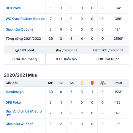
DFB Pokal
1
1
0
0
0
0
64'
WC Qualification Europe
7
1
0
0
0
0
399'
Giao hữu Quốc tế
2
0
0
0
0
0
124'
Tổng cộng 2021/2022
39
3
3
4
0
0
2590'
/ 90 phút
/ 90 phút
Đặt trước / 90 phút
0.04
Bàn thắng
0.13
Kiến tạo
0.18
Đặt trước
2020/2021 Mùa
Giải đấu
MP
Gl
As
Phút
PEN
Bundesliga
30
6
3
3
1
0
1613'
DFB Pokal
2
1
1
0
0
0
136'
Giải Vô địch UEFA Euro
2
1
0
1
0
0
176'
U21
Giao hữu Quốc tế
3
2
0
0
0
0
123'