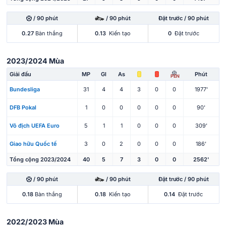
/ 90 phút
/ 90 phút
Đặt trước / 90 phút
0.27
Bàn thắng
0.13
Kiến tạo
0
Đặt trước
2023/2024 Mùa
Giải đấu
MP
Gl
As
Phút
PEN
Bundesliga
31
4
4
3
0
0
1977'
DFB Pokal
1
0
0
0
0
0
90'
Vô địch UEFA Euro
5
1
1
0
0
0
309'
Giao hữu Quốc tế
3
0
2
0
0
0
186'
Tổng cộng 2023/2024
40
5
7
3
0
0
2562'
/ 90 phút
/ 90 phút
Đặt trước / 90 phút
0.18
Bàn thắng
0.18
Kiến tạo
0.14
Đặt trước
2022/2023 Mùa