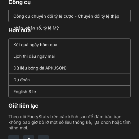
Công cụ
Công cụ chuyển đổi tỷ lệ cược - Chuyển đổi tỷ lệ thập
phân, phân số, tỷ lệ Mỹ
Hơn nữa
Kết quả ngày hôm qua
Lịch thi đấu ngày mai
Dữ liệu bóng đá API(JSON)
Dự đoán
English Site
Giữ liên lạc
Theo dõi FootyStats trên các kênh sau để đảm bảo bạn
không bao giờ bỏ lỡ một số liệu thống kê, lựa chọn hoặc tính
năng mới.