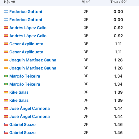
Hậu vệ
Vị trí
Thua / 90'
Federico Gattoni
0.00
DF
Federico Gattoni
0.00
DF
Andrés López Gallo
0.92
DF
Andrés López Gallo
0.92
DF
Cesar Azpilicueta
1.11
DF
Cesar Azpilicueta
1.11
DF
Joaquín Martínez Gauna
1.28
DF
Joaquín Martínez Gauna
1.28
DF
Marcão Teixeira
1.34
DF
Marcão Teixeira
1.34
DF
Kike Salas
1.39
DF
Kike Salas
1.39
DF
José Ángel Carmona
1.44
DF
José Ángel Carmona
1.44
DF
Gabriel Suazo
1.46
DF
Gabriel Suazo
1.46
DF