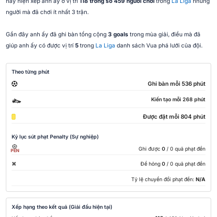
này hiện xếp anh ấy ở vị trí
118 trong số 459 người chơi
trong
La Liga
những
người mà đã chơi ít nhất 3 trận.
Gần đây anh ấy đã ghi bàn tổng cộng
3 goals
trong mùa giải, điều mà đã
giúp anh ấy có được vị trí
5
trong
La Liga
danh sách Vua phá lưới của đội.
Theo từng phút
Ghi bàn mỗi 536 phút
Kiến tạo mỗi 268 phút
Được đặt mỗi 804 phút
Kỷ lục sút phạt Penalty (Sự nghiệp)
Ghi được
0
/ 0 quả phạt đền
PEN
Để hỏng
0
/ 0 quả phạt đền
Tỷ lệ chuyển đổi phạt đền:
N/A
Xếp hạng theo kết quả (Giải đấu hiện tại)