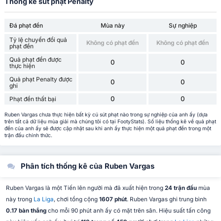
Thống kê sút phạt Penalty
Đá phạt đền
Mùa này
Sự nghiệp
Tỷ lệ chuyển đổi quả
Không có phạt đền
Không có phạt đền
phạt đền
Quả phạt đền được
0
0
thực hiện
Quả phạt Penalty được
0
0
ghi
0
0
Phạt đền thất bại
Ruben Vargas chưa thực hiện bất kỳ cú sút phạt nào trong sự nghiệp của anh ấy (dựa
trên tất cả dữ liệu mùa giải mà chúng tôi có tại FootyStats). Số liệu thống kê về quả phạt
đền của anh ấy sẽ được cập nhật sau khi anh ấy thực hiện một quả phạt đền trong một
trận đấu chính thức.
Phân tích thống kê của Ruben Vargas
Ruben Vargas là một Tiến lên người mà đã xuất hiện trong
24 trận đấu
mùa
này trong
La Liga
, chơi tổng cộng
1607 phút
. Ruben Vargas ghi trung bình
0.17 bàn thắng
cho mỗi 90 phút anh ấy có mặt trên sân. Hiệu suất tấn công