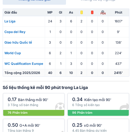
Giải đấu
MP
Gl
As
Phút
PEN
La Liga
24
3
6
2
0
0
1607'
Copa del Rey
1
0
0
0
0
0
9'
Giao hữu Quốc tế
3
0
0
0
0
0
138'
World Cup
6
2
1
0
0
0
224'
WC Qualification Europe
6
1
3
0
0
0
437'
Tổng cộng 2025/2026
40
6
10
2
0
0
2415'
Số liệu thống kê mỗi 90 phút trong La Liga
0.17
0.34
Bàn thắng mỗi 90'
Kiến tạo mỗi 90'
3 Tổng số bàn thắng
6 Tổng số kiến tạo
76 Phần trăm
96 Phần trăm
0.50
0.25
G+A mỗi 90'
xG mỗi 90'
Tổng bàn thắng 9
4.45 Bàn thắng dự kiến