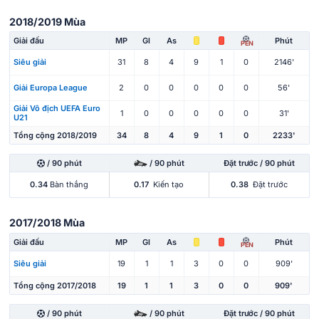
2018/2019 Mùa
Giải đấu
MP
Gl
As
Phút
PEN
Siêu giải
31
8
4
9
1
0
2146'
Giải Europa League
2
0
0
0
0
0
56'
Giải Vô địch UEFA Euro
1
0
0
0
0
0
31'
U21
Tổng cộng 2018/2019
34
8
4
9
1
0
2233'
/ 90 phút
/ 90 phút
Đặt trước / 90 phút
0.34
Bàn thắng
0.17
Kiến tạo
0.38
Đặt trước
2017/2018 Mùa
Giải đấu
MP
Gl
As
Phút
PEN
Siêu giải
19
1
1
3
0
0
909'
Tổng cộng 2017/2018
19
1
1
3
0
0
909'
/ 90 phút
/ 90 phút
Đặt trước / 90 phút