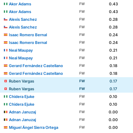
Akor Adams
0.43
FW
Akor Adams
0.43
FW
Alexis Sanchez
0.28
FW
Alexis Sanchez
0.28
FW
Isaac Romero Bernal
0.24
FW
Isaac Romero Bernal
0.24
FW
Neal Maupay
0.21
FW
Neal Maupay
0.21
FW
Gerard Fernández Castellano
0.18
FW
Gerard Fernández Castellano
0.18
FW
Ruben Vargas
0.17
FW
Ruben Vargas
0.17
FW
Chidera Ejuke
0.10
FW
Chidera Ejuke
0.10
FW
Adnan Januzaj
0.00
FW
Adnan Januzaj
0.00
FW
Miguel Ángel Sierra Ortega
0.00
FW