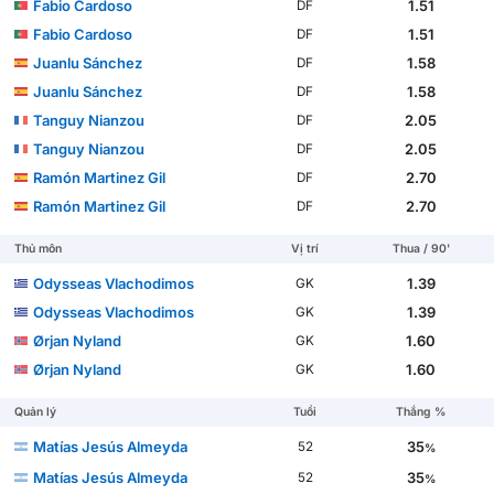
Fabio Cardoso
1.51
DF
Fabio Cardoso
1.51
DF
Juanlu Sánchez
1.58
DF
Juanlu Sánchez
1.58
DF
Tanguy Nianzou
2.05
DF
Tanguy Nianzou
2.05
DF
Ramón Martinez Gil
2.70
DF
Ramón Martinez Gil
2.70
DF
Thủ môn
Vị trí
Thua / 90'
Odysseas Vlachodimos
1.39
GK
Odysseas Vlachodimos
1.39
GK
Ørjan Nyland
1.60
GK
Ørjan Nyland
1.60
GK
Quản lý
Tuổi
Thắng %
Matías Jesús Almeyda
35
52
%
Matías Jesús Almeyda
35
52
%