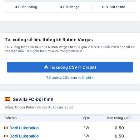
0.1
Bàn thắng
0.1
Kiến tạo
0.3
Đặt trước
Tải xuống số liệu thống kê Ruben Vargas
Tải xuống tất cả dữ liệu của Ruben Vargas từ mùa giải 2017/2018 đến 2026 cho tất cả
các trận đấu. Bao gồm toàn mùa và trung bình mùa.
Tải xuống CSV (1 Credit)
Tải xuống CSV mẫu miễn phí »
Sevilla FC Đội hình
Đồng đội của Ruben Vargas ở cấp câu lạc bộ
Tiến lên
Vị trí
Bàn thắng / 90'
Dodi Lukebakio
0.50
FW
Dodi Lukebakio
0.50
FW