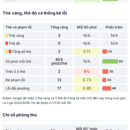
Thẻ vàng, thẻ đỏ và thống kê lỗi
Thẻ và phạm lỗi
Tổng cộng
Mỗi 90 phút
Phần trăm
2
N/A
N/A
Thẻ vàng
0
N/A
N/A
Thẻ đỏ
2
0.11
Tổng số thẻ
25
804
N/A
Số phút mỗi thẻ
83
phút/thẻ
2
8%
Trên 0.5 thẻ
30
13
0.73
Đã phạm lỗi
20
17
0.95
Lỗi đối phương
46
Ruben Vargas đã nhận 2 thẻ vàng và 0 thẻ đỏ trong 24 trận cho đến nay trong mùa giải
La Liga 2025/2026. Họ đã phạm 0.73 lỗi mỗi 90'.
Chỉ số phòng thủ
Mỗi 90' hoặc