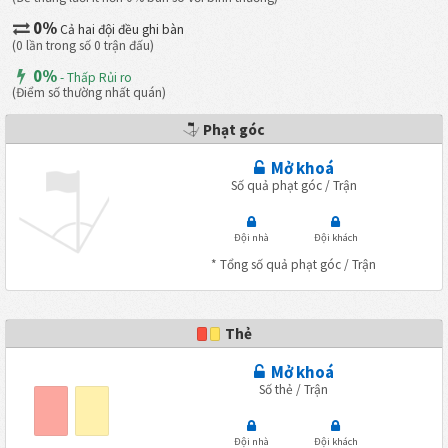
0%
Cả hai đội đều ghi bàn
(0 lần trong số 0 trận đấu)
0%
- Thấp Rủi ro
(Điểm số thường nhất quán)
Phạt góc
Mở khoá
Số quả phạt góc / Trận
Đội nhà
Đội khách
* Tổng số quả phạt góc / Trận
Thẻ
Mở khoá
Số thẻ / Trận
Đội nhà
Đội khách