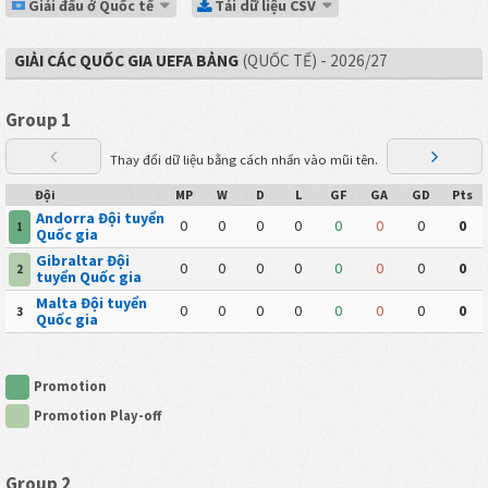
Giải đấu ở Quốc tế
Tải dữ liệu CSV
GIẢI CÁC QUỐC GIA UEFA BẢNG
(QUỐC TẾ) - 2026/27
Group 1
Thay đổi dữ liệu bằng cách nhấn vào mũi tên.
Đội
MP
W
D
L
GF
GA
GD
Pts
Andorra Đội tuyển
0
0
0
0
0
0
0
0
1
Quốc gia
Gibraltar Đội
0
0
0
0
0
0
0
0
2
tuyển Quốc gia
Malta Đội tuyển
0
0
0
0
0
0
0
0
3
Quốc gia
Promotion
Promotion Play-off
Group 2