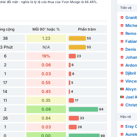
 phải đối mặt - nghĩa là tỷ lệ cứu thua của Yvon Mvogo là 64.46%.
Tiền vệ
Grani
Miche
ổng cộng
Mỗi 90' hoặc %
Phần trăm
Remo 
38
1.23
55
Fabia
3 Phút
N/A
55
Denis 
6
19%
23
Johan
2
0.06
Ardon
6
Djibri
1
0.03
8
Vincen
17
0.55
5
Alvyn 
14
0.45
4
Joel 
11
0.35
17
Chris
2
0.06
94
Hậu vệ
26
0.84
33
Eray 
1
0.03
26
Aurel
0
0.00
99