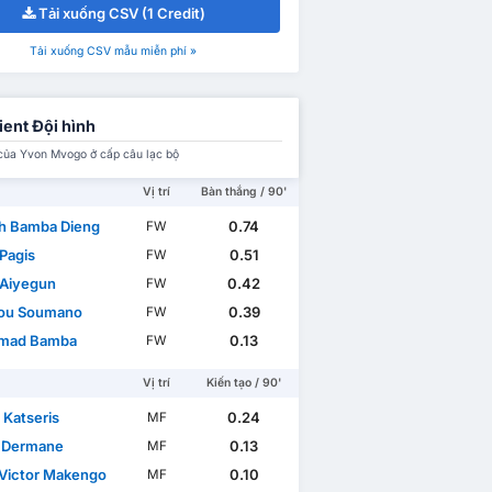
Tải xuống CSV (1 Credit)
Tải xuống CSV mẫu miễn phí »
ient Đội hình
của Yvon Mvogo ở cấp câu lạc bộ
Vị trí
Bàn thắng / 90'
h Bamba Dieng
0.74
FW
 Pagis
0.51
FW
 Aiyegun
0.42
FW
ou Soumano
0.39
FW
mad Bamba
0.13
FW
Vị trí
Kiến tạo / 90'
 Katseris
0.24
MF
 Dermane
0.13
MF
Victor Makengo
0.10
MF