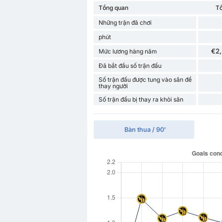
Tổng quan
T
Những trận đã chơi
phút
€2
Mức lương hàng năm
Đã bắt đầu số trận đấu
Số trận đấu được tung vào sân để
thay người
Số trận đấu bị thay ra khỏi sân
Bàn thua / 90'