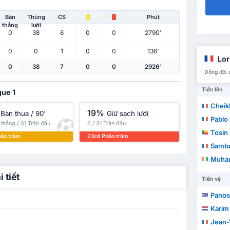
Bàn
Thủng
CS
Phút
thắng
lưới
0
38
6
0
0
2790'
0
0
1
0
0
136'
Lor
0
38
7
0
0
2926'
Đồng đội 
Tiến lên
gue 1
Cheik
19%
Bàn thua / 90'
Giữ sạch lưới
Pablo
thắng / 31 Trận đấu
6 / 31 Trận đấu
Tosin
hần trăm
23rd Phần trăm
Samb
Muha
 tiết
Tiền vệ
Panos
Karim
Jean-