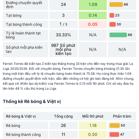
Đường chuyền quyết
24
1.09
66
định
3
0.14
Tạt bóng
23
1
0.05
Tạt bóng thành công
30
/ 3
Tỷ lệ hoàn thành tạt
33.33%
N/A
86
bóng
987 Số phút
Số phút mỗi pha kiến ​​
mỗi pha
N/A
N/A
tạo
kiến ​​tạo
Ferrán Torres đã kiến tạo 2 kiến tạo thắng trong 33 trận cho đến nay trong mùa giải La
Liga 2025/2026. Đối với chuyền bóng, Ferrán Torres chuyền bóng khoảng 21.30 lần
trong một trận đấu với tỷ lệ chuyền bóng hoàn thành là 75.58. Họ cũng thực hiện 1.09
đường chuyền quyết định mỗi trận, dẫn đến những cơ hội ghi bàn đáng kể. Nhìn chung,
kết quả xA (Kiến tạo dự kiến) của Ferrán Torres là 0.13 mỗi 90 phút. Chỉ số này đưa họ
lên trên 48 % cầu thủ trong La Liga.
Thống kê Rê bóng & Việt vị
Rê bóng & Việt vị
Tổng cộng
Mỗi 90 phút
Phần trăm
26
1.18
Rê bóng
50
11
0.50
Rê bóng thành công
47