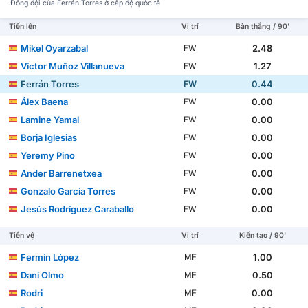
Đồng đội của Ferrán Torres ở cấp độ quốc tế
Tiến lên
Vị trí
Bàn thắng / 90'
Mikel Oyarzabal
2.48
FW
Víctor Muñoz Villanueva
1.27
FW
Ferrán Torres
0.44
FW
Álex Baena
0.00
FW
Lamine Yamal
0.00
FW
Borja Iglesias
0.00
FW
Yeremy Pino
0.00
FW
Ander Barrenetxea
0.00
FW
Gonzalo García Torres
0.00
FW
Jesús Rodríguez Caraballo
0.00
FW
Tiền vệ
Vị trí
Kiến tạo / 90'
Fermín López
1.00
MF
Dani Olmo
0.50
MF
Rodri
0.00
MF