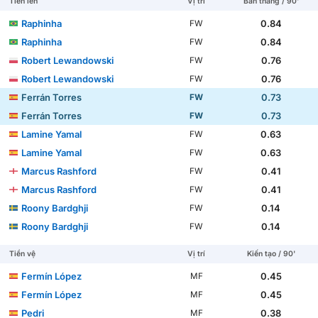
Tiến lên
Vị trí
Bàn thắng / 90'
Raphinha
0.84
FW
Raphinha
0.84
FW
Robert Lewandowski
0.76
FW
Robert Lewandowski
0.76
FW
Ferrán Torres
0.73
FW
Ferrán Torres
0.73
FW
Lamine Yamal
0.63
FW
Lamine Yamal
0.63
FW
Marcus Rashford
0.41
FW
Marcus Rashford
0.41
FW
Roony Bardghji
0.14
FW
Roony Bardghji
0.14
FW
Tiền vệ
Vị trí
Kiến tạo / 90'
Fermín López
0.45
MF
Fermín López
0.45
MF
Pedri
0.38
MF