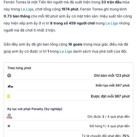
Ferrán Torres là một Tiến lên người mà đã xuất hiện trong
33 trận đấu
mùa
này trong
La Liga
, chơi tổng cộng
1974 phút
. Ferrán Torres ghi trung bình
0.73 bàn thắng
cho mỗi 90 phút anh ấy có mặt trên sân. Hiệu suất tấn công
này hiện xếp anh ấy ở vị trí
8 trong số 459 người chơi
trong
La Liga
những
người mà đã chơi ít nhất 3 trận.
Gần đây anh ấy đã ghi bàn tổng cộng
16 goals
trong mùa giải, điều mà đã
giúp anh ấy có được vị trí
1
trong
La Liga
danh sách Vua phá lưới của đội.
Theo từng phút
Ghi bàn mỗi 123 phút
Kiến tạo mỗi 987 phút
Được đặt mỗi 987 phút
Kỷ lục sút phạt Penalty (Sự nghiệp)
Ghi được
3
/ 4 quả phạt đền
PEN
Để hỏng
1
/ 4 quả phạt đền
Tỷ lệ chuyển đổi phạt đền:
75%