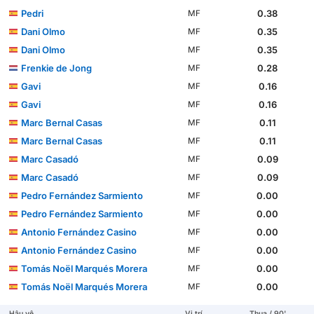
Pedri
0.38
MF
Dani Olmo
0.35
MF
Dani Olmo
0.35
MF
Frenkie de Jong
0.28
MF
Gavi
0.16
MF
Gavi
0.16
MF
Marc Bernal Casas
0.11
MF
Marc Bernal Casas
0.11
MF
Marc Casadó
0.09
MF
Marc Casadó
0.09
MF
Pedro Fernández Sarmiento
0.00
MF
Pedro Fernández Sarmiento
0.00
MF
Antonio Fernández Casino
0.00
MF
Antonio Fernández Casino
0.00
MF
Tomás Noël Marqués Morera
0.00
MF
Tomás Noël Marqués Morera
0.00
MF
Hậu vệ
Vị trí
Thua / 90'