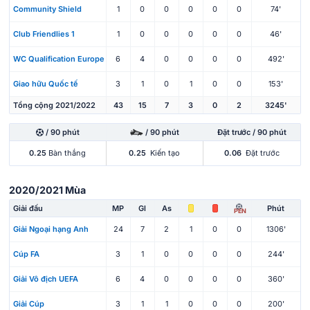
Community Shield
1
0
0
0
0
0
74'
Club Friendlies 1
1
0
0
0
0
0
46'
WC Qualification Europe
6
4
0
0
0
0
492'
Giao hữu Quốc tế
3
1
0
1
0
0
153'
Tổng cộng 2021/2022
43
15
7
3
0
2
3245'
/ 90 phút
/ 90 phút
Đặt trước / 90 phút
0.25
Bàn thắng
0.25
Kiến tạo
0.06
Đặt trước
2020/2021 Mùa
Giải đấu
MP
Gl
As
Phút
PEN
Giải Ngoại hạng Anh
24
7
2
1
0
0
1306'
Cúp FA
3
1
0
0
0
0
244'
Giải Vô địch UEFA
6
4
0
0
0
0
360'
Giải Cúp
3
1
1
0
0
0
200'