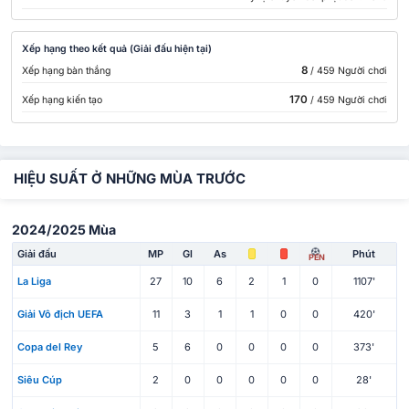
Xếp hạng theo kết quả (Giải đấu hiện tại)
8
Xếp hạng bàn thắng
/ 459 Người chơi
170
Xếp hạng kiến tạo
/ 459 Người chơi
HIỆU SUẤT Ở NHỮNG MÙA TRƯỚC
2024/2025 Mùa
Giải đấu
MP
Gl
As
Phút
PEN
La Liga
27
10
6
2
1
0
1107'
Giải Vô địch UEFA
11
3
1
1
0
0
420'
Copa del Rey
5
6
0
0
0
0
373'
Siêu Cúp
2
0
0
0
0
0
28'