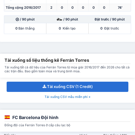
Tổng cộng 2016/2017
2
0
0
0
0
0
74'
/ 90 phút
/ 90 phút
Đặt trước / 90 phút
0
Bàn thắng
0
Kiến tạo
0
Đặt trước
Tải xuống số liệu thống kê Ferrán Torres
Tải xuống tất cả dữ liệu của Ferrán Torres từ mùa giải 2016/2017 đến 2026 cho tất cả
các trận đấu. Bao gồm toàn mùa và trung bình mùa.
Tải xuống CSV (1 Credit)
Tải xuống CSV mẫu miễn phí »
FC Barcelona Đội hình
Đồng đội của Ferrán Torres ở cấp câu lạc bộ