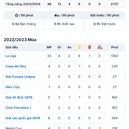
Tổng cộng 2023/2024
48
13
4
6
0
0
2172'
/ 90 phút
/ 90 phút
Đặt trước / 90 phút
0.52
Bàn thắng
0.15
Kiến tạo
0.15
Đặt trước
2022/2023 Mùa
Giải đấu
MP
Gl
As
Phút
PEN
La Liga
33
4
2
6
1
0
1382'
Copa del Rey
4
0
0
1
0
0
235'
Giải Europa League
2
0
0
0
0
0
27'
Siêu Cúp
1
0
0
0
0
0
27'
Giải Vô địch UEFA
5
3
1
1
0
0
184'
Club Friendlies 1
5
2
0
0
0
0
192'
Giải các quốc gia UEFA
6
0
0
0
0
0
364'
World Cup
4
2
0
0
0
1
219'