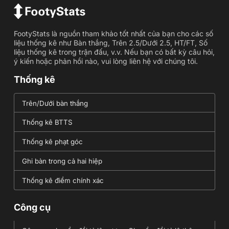
FootyStats là nguồn tham khảo tốt nhất của bạn cho các số
liệu thống kê như Bàn thắng, Trên 2.5/Dưới 2.5, HT/FT, Số
liệu thống kê trong trận đấu, v.v. Nếu bạn có bất kỳ câu hỏi,
ý kiến hoặc phản hồi nào, vui lòng liên hệ với chúng tôi.
Thống kê
Trên/Dưới bàn thắng
Thống kê BTTS
Thống kê phạt góc
Ghi bàn trong cả hai hiệp
Thống kê điểm chính xác
Công cụ