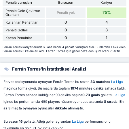
Penaltı vuruşları
Bu sezon
Kariyer
Penaltı Gole Çevirme
75%
Penaltı yok
Oranları
0
4
Kullanılan Penaltılar
0
3
Penaltı Golleri
0
1
Kaçan Penaltılar
Ferrán Torres kariyerlerinde şu ana kadar 4 penaltı vuruşları aldı. Bunlardan 1 eksikken
Ferrán Torres 3 kalemleri aldı. Ferrán Torres için genel ceza dönüşüm oranı 75%'tir.
Ferrán Torres'in İstatistiksel Analizi
Forvet pozisyonunda oynayan Ferrán Torres bu sezon
33 matches
La Liga
maçında forma giydi. Bu maçlarda toplam
1974 minutes
dakika sahada kaldı.
Ferrán Torres sahada kaldığı her 90 dakika başına
0.73 goals
gol attı.
La Liga
içinde bu performansla 459 players hücum oyuncusu arasında
8 sırada. En
az 3 maçta oynayan oyuncular dikkate alınmıştır.
Bu sezon
16 gol attı.
Attığı goller açısından
La Liga
performansı onu
takımında en golcü
1
. oyuncu yapıyor.