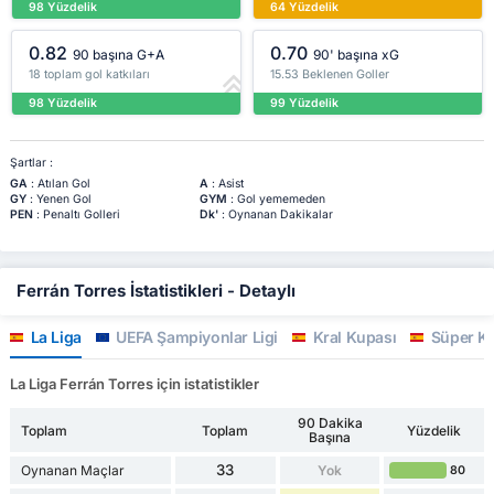
98 Yüzdelik
64 Yüzdelik
0.82
0.70
90 başına G+A
90' başına xG
18 toplam gol katkıları
15.53 Beklenen Goller
98 Yüzdelik
99 Yüzdelik
Şartlar :
GA
: Atılan Gol
A
: Asist
GY
: Yenen Gol
GYM
: Gol yememeden
PEN
: Penaltı Golleri
Dk'
: Oynanan Dakikalar
Ferrán Torres İstatistikleri - Detaylı
La Liga
UEFA Şampiyonlar Ligi
Kral Kupası
Süper K
La Liga Ferrán Torres için istatistikler
90 Dakika
Toplam
Toplam
Yüzdelik
Başına
33
Oynanan Maçlar
Yok
80