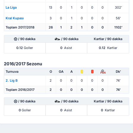
La Liga
13
0
1
0
0
0
302'
Kral Kupası
3
0
1
0
0
0
56'
Toplam 2017/2018
26
1
2
1
0
0
1102'
/ 90 dakika
/ 90 dakika
Kartlar / 90 dakika
0.12
Goller
0
Asist
0.12
Kartlar
2016/2017 Sezonu
Turnuva
O
GA
A
Dk'
PEN
2. Lig B
2
0
0
0
0
0
74'
Toplam 2016/2017
2
0
0
0
0
0
74'
/ 90 dakika
/ 90 dakika
Kartlar / 90 dakika
0
Goller
0
Asist
0
Kartlar