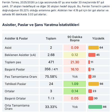
Ferrán Torres, 2025/2026 La Liga sezonunda 67 şu ana kadar 33 maçlarında 67 şut
çekti. 37 atışları hedefteydi ve diğer 30 atışları hedef dışıydı. Bu, Ferrán Torres'in çekim
doğruluğunun 55.22% olduğu anlamına gelir. Aldıkları her 4.19 şut için bir gol atarlar ve
sahada 90 dakikada 3.03 şut atarlar.
Asistler, Paslar ve Şans Yaratma İstatistikleri
90 Dakika
Asistler & Paslar
Toplam
Yüzdelik
Başına
2
0.09
Asist
64
2.68
0.12
Beklenen Asistler (xA)
45
471
21.30
Toplam pas
11
356
16.10
Başarılı Paslar
13
/ 471
75.58%
Yok
Pas Tamamlama Oranı
20
24
1.09
Tehlikeli Paslar
66
3
0.14
Ortalar
23
1
0.05
Başarılı Ortalar
30
/ 3
Orta Tamamlama
33.33%
Yok
86
Oranı