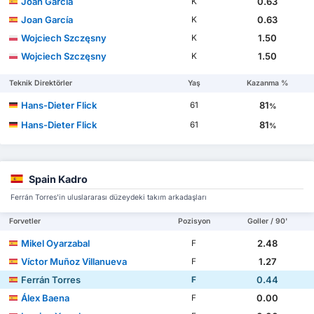
Joan García
0.63
K
Joan García
0.63
K
Wojciech Szczęsny
1.50
K
Wojciech Szczęsny
1.50
K
Teknik Direktörler
Yaş
Kazanma %
Hans-Dieter Flick
81
61
%
Hans-Dieter Flick
81
61
%
Spain Kadro
Ferrán Torres'in uluslararası düzeydeki takım arkadaşları
Forvetler
Pozisyon
Goller / 90'
Mikel Oyarzabal
2.48
F
Víctor Muñoz Villanueva
1.27
F
Ferrán Torres
0.44
F
Álex Baena
0.00
F