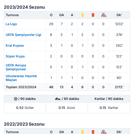
2023/2024 Sezonu
Turnuva
O
GA
A
Dk'
PEN
La Liga
29
7
2
2
0
0
1202'
UEFA Şampiyonlar Ligi
8
3
1
2
0
0
374'
Kral Kupası
3
1
0
1
0
0
262'
Süper Kupa
2
0
0
0
0
0
122'
UEFA Avrupa
5
1
0
1
0
0
122'
Şampiyonası
Uluslararası Hazırlık
1
1
1
0
0
0
90'
Maçları
Toplam 2023/2024
48
13
4
6
0
0
2172'
/ 90 dakika
/ 90 dakika
Kartlar / 90 dakika
0.52
Goller
0.15
Asist
0.15
Kartlar
2022/2023 Sezonu
Turnuva
O
GA
A
Dk'
PEN