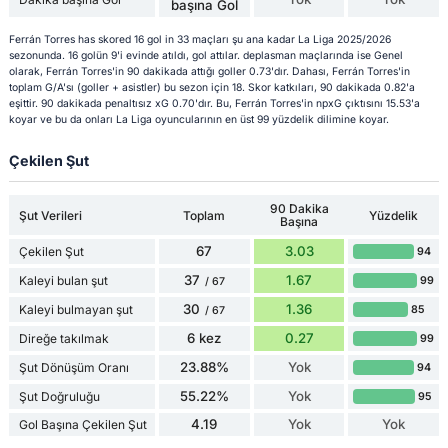
başına Gol
Ferrán Torres has skored 16 gol in 33 maçları şu ana kadar La Liga 2025/2026
sezonunda. 16 golün 9'i evinde atıldı, gol attılar. deplasman maçlarında ise Genel
olarak, Ferrán Torres'in 90 dakikada attığı goller 0.73'dır. Dahası, Ferrán Torres'in
toplam G/A'sı (goller + asistler) bu sezon için 18. Skor katkıları, 90 dakikada 0.82'a
eşittir. 90 dakikada penaltısız xG 0.70'dır. Bu, Ferrán Torres'in npxG çıktısını 15.53'a
koyar ve bu da onları La Liga oyuncularının en üst 99 yüzdelik dilimine koyar.
Çekilen Şut
90 Dakika
Şut Verileri
Toplam
Yüzdelik
Başına
67
3.03
Çekilen Şut
94
37
1.67
Kaleyi bulan şut
99
/ 67
30
1.36
Kaleyi bulmayan şut
85
/ 67
6 kez
0.27
Direğe takılmak
99
23.88%
Yok
Şut Dönüşüm Oranı
94
55.22%
Yok
Şut Doğruluğu
95
4.19
Yok
Yok
Gol Başına Çekilen Şut