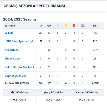
GEÇMİŞ SEZONLAR PERFORMANSI
2024/2025 Sezonu
Turnuva
O
GA
A
Dk'
PEN
La Liga
27
10
6
2
1
0
1107'
UEFA Şampiyonlar Ligi
11
3
1
1
0
0
420'
Kral Kupası
5
6
0
0
0
0
373'
Süper Kupa
2
0
0
0
0
0
28'
Kulüp Hazırlık Maçları 1
2
2
0
0
0
0
90'
UEFA Uluslar Ligi
3
1
1
1
0
0
73'
Toplam 2024/2025
50
22
8
4
1
0
2091'
/ 90 dakika
/ 90 dakika
Kartlar / 90 dakika
0.81
Goller
0.49
Asist
0.24
Kartlar