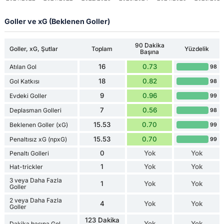
Goller ve xG (Beklenen Goller)
90 Dakika
Goller, xG, Şutlar
Toplam
Yüzdelik
Başına
16
0.73
Atılan Gol
98
18
0.82
Gol Katkısı
98
9
0.96
Evdeki Goller
99
7
0.56
Deplasman Golleri
98
15.53
0.70
Beklenen Goller (xG)
99
15.53
0.70
Penaltısız xG (npxG)
99
0
Yok
Yok
Penaltı Golleri
1
Yok
Yok
Hat-trickler
3 veya Daha Fazla
1
Yok
Yok
Goller
2 veya Daha Fazla
4
Yok
Yok
Goller
123 Dakika
Yok
Yok
Dakika başına Gol