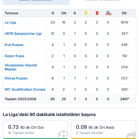
Turnuva
O
GA
A
Dk'
PEN
La Liga
33
16
2
2
0
0
1974'
UEFA Şampiyonlar Ligi
10
3
1
0
0
0
357'
Kral Kupası
4
1
0
0
0
0
246'
Süper Kupa
2
1
0
0
0
0
114'
Uluslararası Hazırlık
4
1
2
0
0
0
204'
Maçları
Dünya Kupası
8
1
1
1
0
0
252'
WC Qualification Europe
4
2
1
0
0
0
260'
Toplam 2025/2026
65
25
7
3
0
0
3407'
La Liga'deki 90 dakikalık istatistikler başına
0.73
0.09
90 dk Ort Gol
90 dk Ort Asist
16 Toplam Goller
2 Toplam Asistler