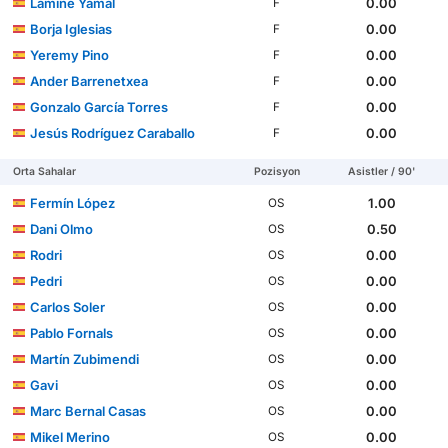
Lamine Yamal
0.00
F
Borja Iglesias
0.00
F
Yeremy Pino
0.00
F
Ander Barrenetxea
0.00
F
Gonzalo García Torres
0.00
F
Jesús Rodríguez Caraballo
0.00
F
Orta Sahalar
Pozisyon
Asistler / 90'
Fermín López
1.00
OS
Dani Olmo
0.50
OS
Rodri
0.00
OS
Pedri
0.00
OS
Carlos Soler
0.00
OS
Pablo Fornals
0.00
OS
Martín Zubimendi
0.00
OS
Gavi
0.00
OS
Marc Bernal Casas
0.00
OS
Mikel Merino
0.00
OS