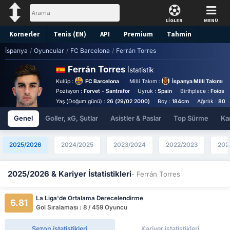
LİGLER
MENÜ
Kornerler
Tenis (EN)
API
Premium
Tahmin
İspanya
/
Oyuncular
/
FC Barcelona
/
Ferrán Torres
Ferrán Torres
İstatistik
Kulüp :
FC Barcelona
Milli Takım :
İspanya Milli Takımı
Pozisyon :
Forvet - Santrafor
Uyruk :
Spain
Birthplace :
Foios -
Yaş (Doğum günü) :
26 (29/02 2000)
Boy :
184cm
Ağırlık :
80k
Genel
Goller, xG, Şutlar
Asistler & Paslar
Top Sürme
Kar
2025/2026
2024/2025
2023/2024
2022/2023
202
2025/2026 & Kariyer İstatistikleri
- Ferrán Torres
La Liga'de Ortalama Derecelendirme
6.81
Gol Sıralaması : 8 / 459 Oyuncu
Sezon istatistikleri
Kariyer istatistikleri