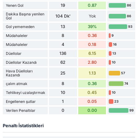
19
0.87
Yenen Gol
86
Dakika Başına yenilen
104 Dk'
Yok
86
Gol
13
39%
Gol yememeden
93
8
0.36
Müdahaleler
9
4
0.18
Müdahaleler
16
136
6.15
Düellolar
13
62
2.80
Düellolar Kazandı
10
Hava Düelloları
25
1.13
57
Kazandı
8
0.36
çalım atmak
74
10
0.45
Tehlikeyi uzalaştırmak
10
1
0.05
Engellenen şutlar
23
0
0.00
Verilen Penaltılar
99
Penaltı İstatistikleri