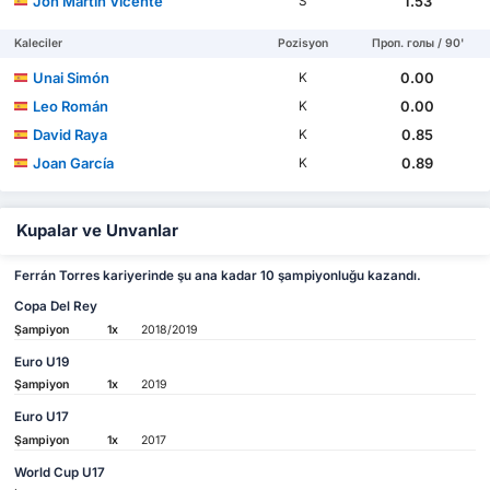
Jon Martín Vicente
1.53
S
Kaleciler
Pozisyon
Проп. голы / 90'
Unai Simón
0.00
K
Leo Román
0.00
K
David Raya
0.85
K
Joan García
0.89
K
Kupalar ve Unvanlar
Ferrán Torres kariyerinde şu ana kadar 10 şampiyonluğu kazandı.
Copa Del Rey
Şampiyon
1x
2018/2019
Euro U19
Şampiyon
1x
2019
Euro U17
Şampiyon
1x
2017
World Cup U17