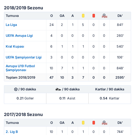
2018/2019 Sezonu
Turnuva
O
GA
A
Dk'
PEN
La Liga
24
2
1
5
0
0
841'
UEFA Avrupa Ligi
4
0
0
0
0
0
260'
Kral Kupası
6
1
1
1
0
0
540'
UEFA Şampiyonlar Ligi
3
0
0
0
0
0
106'
Avrupa U19 Futbol
10
7
1
1
0
0
848'
Şampiyonası
Toplam 2018/2019
47
10
3
7
0
0
2595'
/ 90 dakika
/ 90 dakika
Kartlar / 90 dakika
0.21
Goller
0.11
Asist
0.54
Kartlar
2017/2018 Sezonu
Turnuva
O
GA
A
Dk'
PEN
2. Lig B
10
1
0
1
0
0
744'