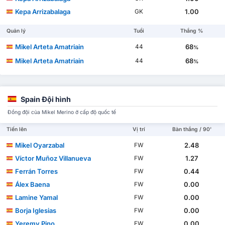
Kepa Arrizabalaga
1.00
GK
Quản lý
Tuổi
Thắng %
Mikel Arteta Amatriain
68
44
%
Mikel Arteta Amatriain
68
44
%
Spain Đội hình
Đồng đội của Mikel Merino ở cấp độ quốc tế
Tiến lên
Vị trí
Bàn thắng / 90'
Mikel Oyarzabal
2.48
FW
Víctor Muñoz Villanueva
1.27
FW
Ferrán Torres
0.44
FW
Álex Baena
0.00
FW
Lamine Yamal
0.00
FW
Borja Iglesias
0.00
FW
Yeremy Pino
0.00
FW