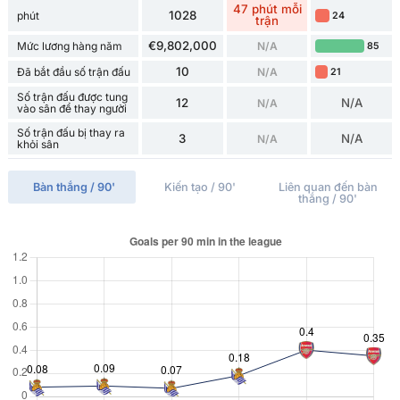
47 phút mỗi
1028
phút
24
trận
€9,802,000
Mức lương hàng năm
N/A
85
10
Đã bắt đầu số trận đấu
N/A
21
Số trận đấu được tung
12
N/A
N/A
vào sân để thay người
Số trận đấu bị thay ra
3
N/A
N/A
khỏi sân
Bàn thắng / 90'
Kiến tạo / 90'
Liên quan đến bàn
thắng / 90'