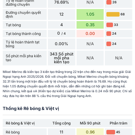
Tỷ lệ hoàn thành
76.69%
N/A
26
đường chuyền
Đường chuyền quyết
12
1.05
68
định
4
0.35
Tạt bóng
33
0
0.00
Tạt bóng thành công
24
/ 4
Tỷ lệ hoàn thành tạt
0.00%
N/A
24
bóng
343 Số phút
Số phút mỗi pha kiến ​​
mỗi pha
N/A
N/A
tạo
kiến ​​tạo
Mikel Merino đã kiến tạo 3 kiến tạo thắng trong 22 trận cho đến nay trong mùa giải Giải
Ngoại hạng Anh 2025/2026. Đối với chuyền bóng, Mikel Merino chuyền bóng khoảng
32.31 lần trong một trận đấu với tỷ lệ chuyền bóng hoàn thành là 76.69. Họ cũng thực
hiện 1.05 đường chuyền quyết định mỗi trận, dẫn đến những cơ hội ghi bàn đáng kể.
Nhìn chung, kết quả xA (Kiến tạo dự kiến) của Mikel Merino là 0.24 mỗi 90 phút. Chỉ số
này đưa họ lên trên 88 % cầu thủ trong Giải Ngoại hạng Anh.
Thống kê Rê bóng & Việt vị
Rê bóng & Việt vị
Tổng cộng
Mỗi 90 phút
Phần trăm
11
0.96
Rê bóng
45