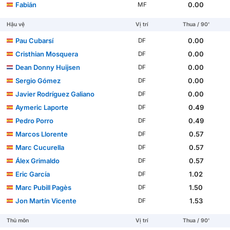
Fabián
0.00
MF
Hậu vệ
Vị trí
Thua / 90'
Pau Cubarsí
0.00
DF
Cristhian Mosquera
0.00
DF
Dean Donny Huijsen
0.00
DF
Sergio Gómez
0.00
DF
Javier Rodríguez Galiano
0.00
DF
Aymeric Laporte
0.49
DF
Pedro Porro
0.49
DF
Marcos Llorente
0.57
DF
Marc Cucurella
0.57
DF
Álex Grimaldo
0.57
DF
Eric García
1.02
DF
Marc Pubill Pagès
1.50
DF
Jon Martín Vicente
1.53
DF
Thủ môn
Vị trí
Thua / 90'