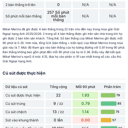
0
N/A
N/A
2 bàn thắng trở lên
257 Số phút
mỗi bàn
N/A
N/A
Số phút mỗi bàn thắng
thắng
Mikel Merino đã ghi được 4 bàn thắng trong 22 trận cho đến nay trong mùa giải Giải
Ngoại hạng Anh 2025/2026. 2 trong số 4 bàn thắng được ghi trên sân nhà trong khi họ
ghi được 2 bàn trên sân khách. Tổng thể, Số bàn thắng của Mikel Merino ghi được mỗi
90 phút là 0.35. Hơn nữa, tổng G/A (bàn thắng + kiến tạo) của Mikel Merino trong mùa
giải này là 7. Mức độ tham gia vào bàn thắng của họ tương đương với 0.61 trong 90 phút.
Bàn thắng không bao gồm phạt đền mỗi 90 phút của họ là 0.36. Điều này đặt kết quả
Mikel Merino's npxG ở mức 4.15, đưa họ vào phân vị 91 cao nhất trong số các cầu thủ
Giải Ngoại hạng Anh.
Cú sút được thực hiện
Dữ liệu cú sút
Tổng cộng
Mỗi 90 phút
Phần trăm
22
1.93
Cú sút được thực hiện
79
9
0.79
Cú sút trúng
85
/ 22
13
1.14
Cú sút chệch
75
/ 22
0 lần
0.00
Sút vào khung thành
57