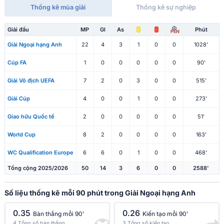
Thống kê mùa giải
Thống kê sự nghiệp
Giải đấu
MP
Gl
As
Phút
PEN
Giải Ngoại hạng Anh
22
4
3
1
0
0
1028'
Cúp FA
1
0
0
0
0
0
90'
Giải Vô địch UEFA
7
2
0
3
0
0
515'
Giải Cúp
4
0
0
1
0
0
273'
Giao hữu Quốc tế
2
0
0
0
0
0
51'
World Cup
8
2
0
0
0
0
163'
WC Qualification Europe
6
6
0
1
0
0
468'
Tổng cộng 2025/2026
50
14
3
6
0
0
2588'
Số liệu thống kê mỗi 90 phút trong Giải Ngoại hạng Anh
0.35
0.26
Bàn thắng mỗi 90'
Kiến tạo mỗi 90'
4 Tổng số bàn thắng
3 Tổng số kiến tạo