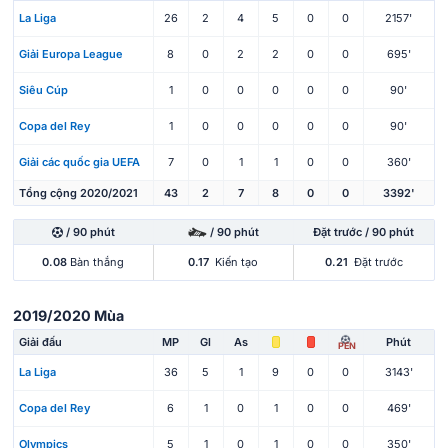
La Liga
26
2
4
5
0
0
2157'
Giải Europa League
8
0
2
2
0
0
695'
Siêu Cúp
1
0
0
0
0
0
90'
Copa del Rey
1
0
0
0
0
0
90'
Giải các quốc gia UEFA
7
0
1
1
0
0
360'
Tổng cộng 2020/2021
43
2
7
8
0
0
3392'
/ 90 phút
/ 90 phút
Đặt trước / 90 phút
0.08
Bàn thắng
0.17
Kiến tạo
0.21
Đặt trước
2019/2020 Mùa
Giải đấu
MP
Gl
As
Phút
PEN
La Liga
36
5
1
9
0
0
3143'
Copa del Rey
6
1
0
1
0
0
469'
Olympics
5
1
0
1
0
0
350'