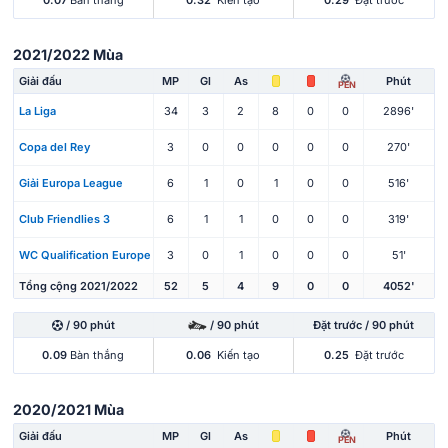
0.07
Bàn thắng
0.32
Kiến tạo
0.29
Đặt trước
2021/2022 Mùa
Giải đấu
MP
Gl
As
Phút
PEN
La Liga
34
3
2
8
0
0
2896'
Copa del Rey
3
0
0
0
0
0
270'
Giải Europa League
6
1
0
1
0
0
516'
Club Friendlies 3
6
1
1
0
0
0
319'
WC Qualification Europe
3
0
1
0
0
0
51'
Tổng cộng 2021/2022
52
5
4
9
0
0
4052'
/ 90 phút
/ 90 phút
Đặt trước / 90 phút
0.09
Bàn thắng
0.06
Kiến tạo
0.25
Đặt trước
2020/2021 Mùa
Giải đấu
MP
Gl
As
Phút
PEN