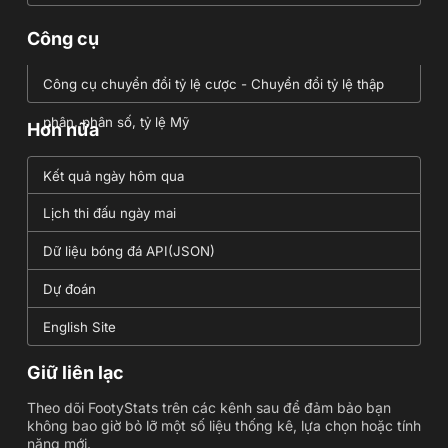
Công cụ
Công cụ chuyển đổi tỷ lệ cược - Chuyển đổi tỷ lệ thập
phân, phân số, tỷ lệ Mỹ
Hơn nữa
Kết quả ngày hôm qua
Lịch thi đấu ngày mai
Dữ liệu bóng đá API(JSON)
Dự đoán
English Site
Giữ liên lạc
Theo dõi FootyStats trên các kênh sau để đảm bảo bạn
không bao giờ bỏ lỡ một số liệu thống kê, lựa chọn hoặc tính
năng mới.