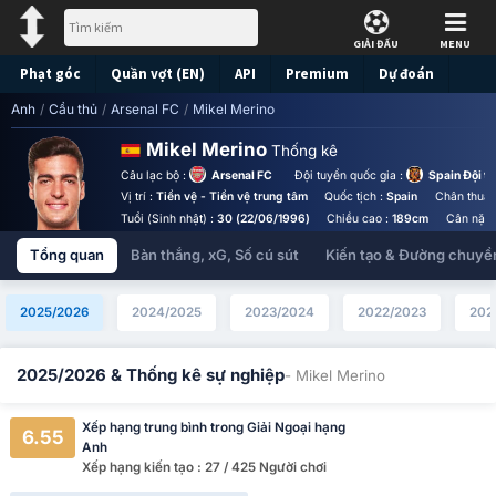
GIẢI ĐẤU
MENU
Phạt góc
Quần vợt (EN)
API
Premium
Dự đoán
Anh
/
Cầu thủ
/
Arsenal FC
/
Mikel Merino
Mikel Merino
Thống kê
Câu lạc bộ :
Arsenal FC
Đội tuyển quốc gia :
Spain Đội t
Vị trí :
Tiền vệ - Tiền vệ trung tâm
Quốc tịch :
Spain
Chân thuận
Tuổi (Sinh nhật) :
30 (22/06/1996)
Chiều cao :
189cm
Cân nặng
Tổng quan
Bàn thắng, xG, Số cú sút
Kiến tạo & Đường chuyề
2025/2026
2024/2025
2023/2024
2022/2023
202
2025/2026 & Thống kê sự nghiệp
- Mikel Merino
Xếp hạng trung bình trong Giải Ngoại hạng
6.55
Anh
Xếp hạng kiến tạo : 27 / 425 Người chơi