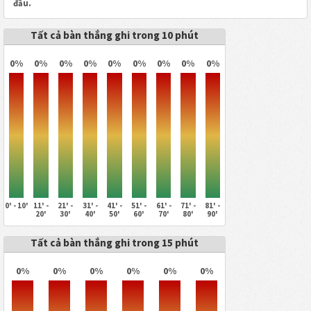
đầu.
Tất cả bàn thắng ghi trong 10 phút
0%
0%
0%
0%
0%
0%
0%
0%
0%
0' - 10'
11' -
21' -
31' -
41' -
51' -
61' -
71' -
81' -
20'
30'
40'
50'
60'
70'
80'
90'
Tất cả bàn thắng ghi trong 15 phút
0%
0%
0%
0%
0%
0%