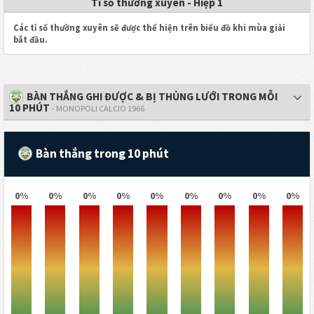
Tỉ số thường xuyên - Hiệp 1
Các tỉ số thường xuyên sẽ được thể hiện trên biểu đồ khi mùa giải
bắt đầu.
BÀN THẮNG GHI ĐƯỢC & BỊ THỦNG LƯỚI TRONG MỖI
10 PHÚT
- MONOPOLI CALCIO 1966
Bàn thắng trong 10 phút
0%
0%
0%
0%
0%
0%
0%
0%
0%