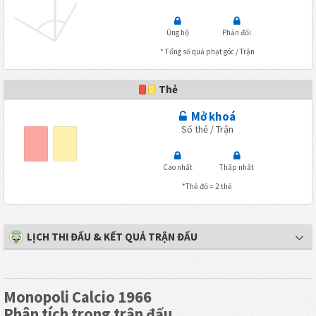
Ủng hộ
Phản đối
* Tổng số quả phạt góc / Trận
Thẻ
Mở khoá
Số thẻ / Trận
Cao nhất
Thấp nhất
*Thẻ đỏ = 2 thẻ
LỊCH THI ĐẤU & KẾT QUẢ TRẬN ĐẤU
Monopoli Calcio 1966
Phân tích trong trận đấu