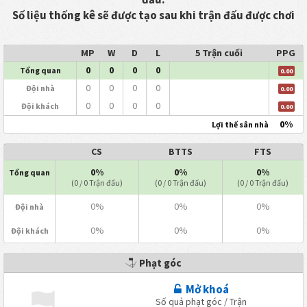
Số liệu thống kê sẽ được tạo sau khi trận đấu được chơi
MP
W
D
L
5 Trận cuối
PPG
0
0
0
0
Tổng quan
0.00
0
0
0
0
Đội nhà
0.00
0
0
0
0
Đội khách
0.00
0%
Lợi thế sân nhà
CS
BTTS
FTS
0%
0%
0%
Tổng quan
(0 / 0 Trận đấu)
(0 / 0 Trận đấu)
(0 / 0 Trận đấu)
0%
0%
0%
Đội nhà
0%
0%
0%
Đội khách
Phạt góc
Mở khoá
Số quả phạt góc / Trận