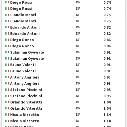
Diego Rossi
0.74
DF
Diego Rossi
0.74
DF
Claudio Manzi
0.75
DF
Claudio Manzi
0.75
DF
Edoardo Antoni
0.82
DF
Edoardo Antoni
0.82
DF
Diego Ronco
0.86
DF
Diego Ronco
0.86
DF
Sulaiman Oyewale
0.91
DF
Sulaiman Oyewale
0.91
DF
Bruno Valenti
0.91
DF
Bruno Valenti
0.91
DF
Antony Angileri
0.93
DF
Antony Angileri
0.93
DF
Stefano Piccinini
0.95
DF
Stefano Piccinini
0.95
DF
Orlando Viteritti
1.04
DF
Orlando Viteritti
1.04
DF
Nicola Bizzotto
1.14
DF
Nicola Bizzotto
1.14
DF
Davide Bove
1.40
DF