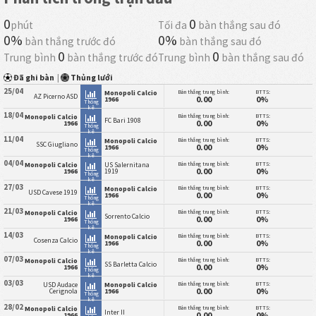
0
0
phút
Tối đa
bàn thắng sau đó
0%
0%
bàn thắng trước đó
bàn thắng sau đó
0
0
Trung bình
bàn thắng trước đó
Trung bình
bàn thắng sau đó
Đã ghi bàn
|
Thủng lưới
25/04
Bàn thắng trung bình:
BTTS:
Monopoli Calcio
AZ Picerno ASD
0.00
0%
1966
Thống
kê
18/04
Bàn thắng trung bình:
BTTS:
Monopoli Calcio
FC Bari 1908
0.00
0%
1966
Thống
kê
11/04
Bàn thắng trung bình:
BTTS:
Monopoli Calcio
SSC Giugliano
0.00
0%
1966
Thống
kê
04/04
Bàn thắng trung bình:
BTTS:
Monopoli Calcio
US Salernitana
0.00
0%
1966
1919
Thống
kê
27/03
Bàn thắng trung bình:
BTTS:
Monopoli Calcio
USD Cavese 1919
0.00
0%
1966
Thống
kê
21/03
Bàn thắng trung bình:
BTTS:
Monopoli Calcio
Sorrento Calcio
0.00
0%
1966
Thống
kê
14/03
Bàn thắng trung bình:
BTTS:
Monopoli Calcio
Cosenza Calcio
0.00
0%
1966
Thống
kê
07/03
Bàn thắng trung bình:
BTTS:
Monopoli Calcio
SS Barletta Calcio
0.00
0%
1966
Thống
kê
03/03
Bàn thắng trung bình:
BTTS:
USD Audace
Monopoli Calcio
0.00
0%
Cerignola
1966
Thống
kê
28/02
Bàn thắng trung bình:
BTTS:
Monopoli Calcio
Inter II
0.00
0%
1966