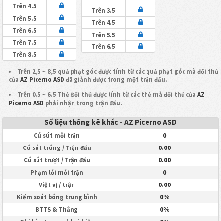
Trên 4.5
Trên 3.5
Trên 5.5
Trên 4.5
Trên 6.5
Trên 5.5
Trên 7.5
Trên 6.5
Trên 8.5
Trên 2,5 ~ 8,5 quả phạt góc được tính từ các quả phạt góc mà đối thủ
của
AZ Picerno ASD
đã giành được trong một trận đấu.
Trên 0.5 ~ 6.5 Thẻ Đối thủ được tính từ các thẻ mà đối thủ của
AZ
Picerno ASD
phải nhận trong trận đấu.
Số liệu thống kê khác - AZ Picerno ASD
0
Cú sút mỗi trận
0.00
Cú sút trúng / Trận đấu
0.00
Cú sút trượt / Trận đấu
0
Phạm lỗi mỗi trận
0.00
Việt vị / trận
0%
Kiểm soát bóng trung bình
0%
BTTS & Thắng