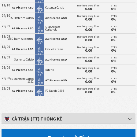
kê
11/10
Bàn thắng trung bình:
BTTS:
AZ Picerno ASD
Cosenza Calcio
0.00
0%
Thống
kê
04/10
Bàn thắng trung bình:
BTTS:
SSD Potenza Calcio
AZ Picerno ASD
0.00
0%
Thống
kê
26/09
Bàn thắng trung bình:
BTTS:
USD Audace
AZ Picerno ASD
0.00
0%
Cerignola
Thống
kê
19/09
Bàn thắng trung bình:
BTTS:
ASD Team Altamura
AZ Picerno ASD
0.00
0%
Thống
kê
15/09
Bàn thắng trung bình:
BTTS:
AZ Picerno ASD
Calcio Catania
0.00
0%
Thống
kê
12/09
Bàn thắng trung bình:
BTTS:
Sorrento Calcio
AZ Picerno ASD
0.00
0%
Thống
kê
07/09
Bàn thắng trung bình:
BTTS:
AZ Picerno ASD
Inter II
0.00
0%
Thống
kê
28/08
Bàn thắng trung bình:
BTTS:
SS Scafatese Calcio
AZ Picerno ASD
0.00
0%
1922
Thống
kê
23/08
Bàn thắng trung bình:
BTTS:
AZ Picerno ASD
FC Savoia 1908
0.00
0%
Thống
kê
CẢ TRẬN (FT) THỐNG KÊ