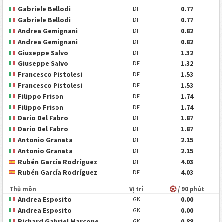
Gabriele Bellodi
0.77
DF
Gabriele Bellodi
0.77
DF
Andrea Gemignani
0.82
DF
Andrea Gemignani
0.82
DF
Giuseppe Salvo
1.32
DF
Giuseppe Salvo
1.32
DF
Francesco Pistolesi
1.53
DF
Francesco Pistolesi
1.53
DF
Filippo Frison
1.74
DF
Filippo Frison
1.74
DF
Dario Del Fabro
1.87
DF
Dario Del Fabro
1.87
DF
Antonio Granata
2.15
DF
Antonio Granata
2.15
DF
Rubén García Rodríguez
4.03
DF
Rubén García Rodríguez
4.03
DF
Thủ môn
Vị trí
/ 90 phút
Andrea Esposito
0.00
GK
Andrea Esposito
0.00
GK
Richard Gabriel Marcone
0.88
GK