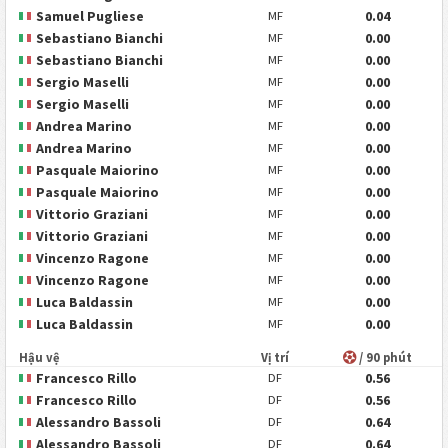
Samuel Pugliese
0.04
MF
Sebastiano Bianchi
0.00
MF
Sebastiano Bianchi
0.00
MF
Sergio Maselli
0.00
MF
Sergio Maselli
0.00
MF
Andrea Marino
0.00
MF
Andrea Marino
0.00
MF
Pasquale Maiorino
0.00
MF
Pasquale Maiorino
0.00
MF
Vittorio Graziani
0.00
MF
Vittorio Graziani
0.00
MF
Vincenzo Ragone
0.00
MF
Vincenzo Ragone
0.00
MF
Luca Baldassin
0.00
MF
Luca Baldassin
0.00
MF
Hậu vệ
Vị trí
/ 90 phút
Francesco Rillo
0.56
DF
Francesco Rillo
0.56
DF
Alessandro Bassoli
0.64
DF
Alessandro Bassoli
0.64
DF