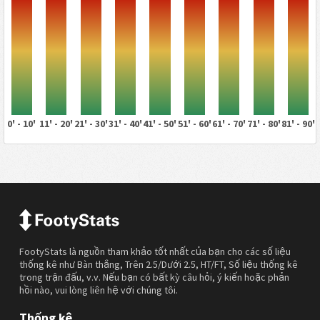
0' - 10'
11' - 20'
21' - 30'
31' - 40'
41' - 50'
51' - 60'
61' - 70'
71' - 80'
81' - 90'
FootyStats là nguồn tham khảo tốt nhất của bạn cho các số liệu
thống kê như Bàn thắng, Trên 2.5/Dưới 2.5, HT/FT, Số liệu thống kê
trong trận đấu, v.v. Nếu bạn có bất kỳ câu hỏi, ý kiến hoặc phản
hồi nào, vui lòng liên hệ với chúng tôi.
Thống kê