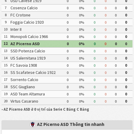
USD Cavese 1919
6
0
0%
0
0
0
0
Cosenza Calcio
7
0
0%
0
0
0
0
FC Crotone
8
0
0%
0
0
0
0
Foggia Calcio 1920
9
0
0%
0
0
0
0
Inter II
10
0
0%
0
0
0
0
Monopoli Calcio 1966
11
0
0%
0
0
0
0
AZ Picerno ASD
12
0
0%
0
0
0
0
SSD Potenza Calcio
13
0
0%
0
0
0
0
US Salernitana 1919
14
0
0%
0
0
0
0
FC Savoia 1908
15
0
0%
0
0
0
0
SS Scafatese Calcio 1922
16
0
0%
0
0
0
0
Sorrento Calcio
17
0
0%
0
0
0
0
SSC Giugliano
18
0
0%
0
0
0
0
ASD Team Altamura
19
0
0%
0
0
0
0
Virtus Casarano
20
0
0%
0
0
0
0
•
AZ Picerno ASD ở 0 vị trí của Serie C Bảng C Bảng
AZ Picerno ASD Thông tin nhanh