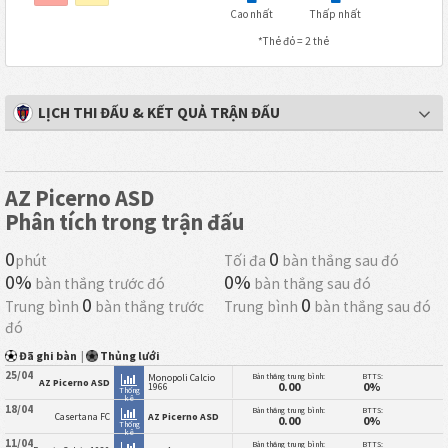
Cao nhất
Thấp nhất
*Thẻ đỏ = 2 thẻ
LỊCH THI ĐẤU & KẾT QUẢ TRẬN ĐẤU
AZ Picerno ASD
Phân tích trong trận đấu
0
0
phút
Tối đa
bàn thắng sau đó
0%
0%
bàn thắng trước đó
bàn thắng sau đó
0
0
Trung bình
bàn thắng trước
Trung bình
bàn thắng sau đó
đó
Đã ghi bàn
|
Thủng lưới
25/04
Bàn thắng trung bình:
BTTS:
Monopoli Calcio
AZ Picerno ASD
0.00
0%
1966
Thống
kê
18/04
Bàn thắng trung bình:
BTTS:
Casertana FC
AZ Picerno ASD
0.00
0%
Thống
kê
11/04
Bàn thắng trung bình:
BTTS: