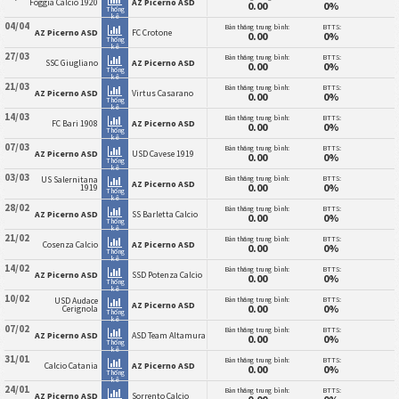
Foggia Calcio 1920
AZ Picerno ASD
0.00
0%
Thống
kê
04/04
Bàn thắng trung bình:
BTTS:
AZ Picerno ASD
FC Crotone
0.00
0%
Thống
kê
27/03
Bàn thắng trung bình:
BTTS:
SSC Giugliano
AZ Picerno ASD
0.00
0%
Thống
kê
21/03
Bàn thắng trung bình:
BTTS:
AZ Picerno ASD
Virtus Casarano
0.00
0%
Thống
kê
14/03
Bàn thắng trung bình:
BTTS:
FC Bari 1908
AZ Picerno ASD
0.00
0%
Thống
kê
07/03
Bàn thắng trung bình:
BTTS:
AZ Picerno ASD
USD Cavese 1919
0.00
0%
Thống
kê
03/03
Bàn thắng trung bình:
BTTS:
US Salernitana
AZ Picerno ASD
0.00
0%
1919
Thống
kê
28/02
Bàn thắng trung bình:
BTTS:
AZ Picerno ASD
SS Barletta Calcio
0.00
0%
Thống
kê
21/02
Bàn thắng trung bình:
BTTS:
Cosenza Calcio
AZ Picerno ASD
0.00
0%
Thống
kê
14/02
Bàn thắng trung bình:
BTTS:
AZ Picerno ASD
SSD Potenza Calcio
0.00
0%
Thống
kê
10/02
Bàn thắng trung bình:
BTTS:
USD Audace
AZ Picerno ASD
0.00
0%
Cerignola
Thống
kê
07/02
Bàn thắng trung bình:
BTTS:
AZ Picerno ASD
ASD Team Altamura
0.00
0%
Thống
kê
31/01
Bàn thắng trung bình:
BTTS:
Calcio Catania
AZ Picerno ASD
0.00
0%
Thống
kê
24/01
Bàn thắng trung bình:
BTTS:
AZ Picerno ASD
Sorrento Calcio