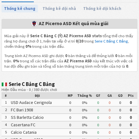
Thống kê chung
Thống kê đội nhà
Thống kê đội khách
AZ Picerno ASD Kết quả mùa giải
Mùa giải này ở
Serie C Bảng C (Ý) AZ Picerno ASD stats
tổng thể cho thấy
rằng họ đang chơi ở 1, hiện tại xếp ở vị trí
0/20
trong
Serie C Bảng C Bảng
,
chiến thắng
0%
trong các trận đấu.
Trung bình AZ Picerno ASD ghi được
0
bàn thắng và để thủng lưới
0
bàn mỗi
trận.
0%
trong số các trận đấu của
AZ Picerno ASD
này kết thúc với việc cả
hai đội đều ghi bàn và tổng số bàn thắng trung bình mỗi trận của họ là
0
.
Serie C Bảng C Bảng
Hiện Đầu mùa - 0 / 380 được chơi
#
Đội
MP
Thắng %
GF
GA
GD
Pts
USD Audace Cerignola
1
0
0%
0
0
0
0
FC Bari 1908
2
0
0%
0
0
0
0
SS Barletta Calcio
3
0
0%
0
0
0
0
Casertana FC
4
0
0%
0
0
0
0
Calcio Catania
5
0
0%
0
0
0
0