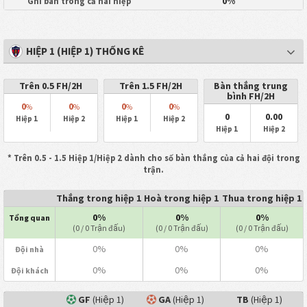
0%
Ghi bàn trong cả hai hiệp
HIỆP 1 (HIỆP 1) THỐNG KÊ
Trên 0.5 FH/2H
Trên 1.5 FH/2H
Bàn thắng trung
bình FH/2H
0
0
0
0
%
%
%
%
0
0.00
Hiệp 1
Hiệp 2
Hiệp 1
Hiệp 2
Hiệp 1
Hiệp 2
* Trên 0.5 - 1.5 Hiệp 1/Hiệp 2 dành cho số bàn thắng của cả hai đội trong
trận.
Thắng trong hiệp 1
Hoà trong hiệp 1
Thua trong hiệp 1
0%
0%
0%
Tổng quan
(0 / 0 Trận đấu)
(0 / 0 Trận đấu)
(0 / 0 Trận đấu)
0%
0%
0%
Đội nhà
0%
0%
0%
Đội khách
GF
(Hiệp 1)
GA
(Hiệp 1)
TB
(Hiệp 1)