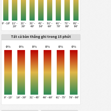
0' - 10'
11' -
21' -
31' -
41' -
51' -
61' -
71' -
81' -
20'
30'
40'
50'
60'
70'
80'
90'
Tất cả bàn thắng ghi trong 15 phút
0%
0%
0%
0%
0%
0%
0' - 15'
16' - 30'
31' - 45'
46' - 60'
61' - 75'
76' - 90'