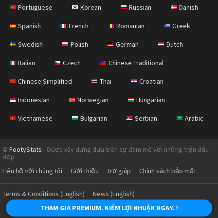
Portuguese
Korean
Russian
Danish
Spanish
French
Romanian
Greek
Swedish
Polish
German
Dutch
Italian
Czech
Chinese Traditional
Chinese Simplified
Thai
Croatian
Indonesian
Norwegian
Hungarian
Vietnamese
Bulgarian
Serbian
Arabic
©
FootyStats
- Được xây dựng dựa trên sự đam mê với những trận đấu
đẹp
Liên hệ với chúng tôi
Giới thiệu
Trợ giúp
Chính sách bảo mật
Terms & Conditions (English)
News (English)
THAM GIA PREMIUM. KIẾM LỢI NHUẬN NGAY.