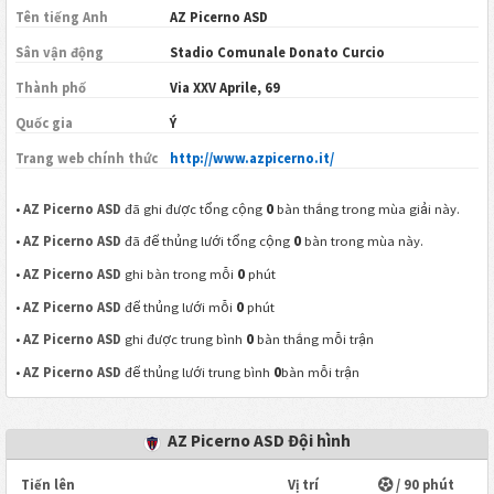
Tên tiếng Anh
AZ Picerno ASD
Sân vận động
Stadio Comunale Donato Curcio
Thành phố
Via XXV Aprile, 69
Quốc gia
Ý
Trang web chính thức
http://www.azpicerno.it/
0
•
AZ Picerno ASD
đã ghi được tổng cộng
bàn thắng trong mùa giải này.
0
•
AZ Picerno ASD
đã để thủng lưới tổng cộng
bàn trong mùa này.
0
•
AZ Picerno ASD
ghi bàn trong mỗi
phút
0
•
AZ Picerno ASD
để thủng lưới mỗi
phút
0
•
AZ Picerno ASD
ghi được trung bình
bàn thắng mỗi trận
0
•
AZ Picerno ASD
để thủng lưới trung bình
bàn mỗi trận
AZ Picerno ASD Đội hình
Tiến lên
Vị trí
/ 90 phút