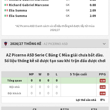
Richard Gabriel Marcone
0.88
GK
Elia Summa
2.09
GK
Elia Summa
2.09
GK
*
AZ Picerno ASD
Danh sách và số liệu thống kê được lấy từ mùa
2026/27
2026/27 THỐNG KÊ
- AZ PICERNO ASD
AZ Picerno ASD Serie C Bảng C Mùa giải chưa bắt đầu.
Số liệu thống kê sẽ được tạo sau khi trận đấu được chơi
MP
W
D
L
5 Trận cuối
PPG
0
0
0
0
Tổng quan
0.00
0
0
0
0
Đội nhà
0.00
0
0
0
0
Đội khách
0.00
0%
Lợi thế sân nhà
CS
BTTS
FTS