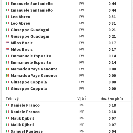
Emanuele Santaniello
0.44
FW
Emanuele Santaniello
0.44
FW
Leo Abreu
0.31
FW
Leo Abreu
0.31
FW
Giuseppe Guadagni
0.21
FW
Giuseppe Guadagni
0.21
FW
Milos Bocic
0.17
FW
Milos Bocic
0.17
FW
Emmanuele Esposito
0.14
FW
Emmanuele Esposito
0.14
FW
Mamadou Yaye Kanoute
0.00
FW
Mamadou Yaye Kanoute
0.00
FW
Giuseppe Coppola
0.00
FW
Giuseppe Coppola
0.00
FW
Tiền vệ
Vị trí
/ 90 phút
Daniele Franco
0.18
MF
Daniele Franco
0.18
MF
Malik Djibril
0.07
MF
Malik Djibril
0.07
MF
Samuel Pugliese
0.04
MF