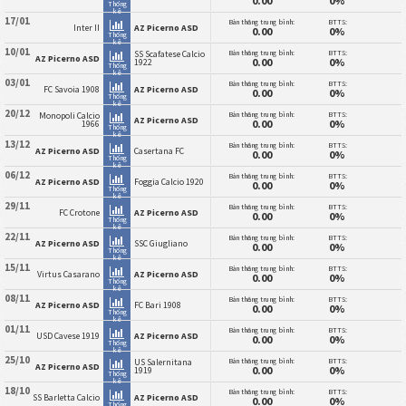
0.00
0%
Thống
kê
17/01
Bàn thắng trung bình:
BTTS:
Inter II
AZ Picerno ASD
0.00
0%
Thống
kê
10/01
Bàn thắng trung bình:
BTTS:
SS Scafatese Calcio
AZ Picerno ASD
0.00
0%
1922
Thống
kê
03/01
Bàn thắng trung bình:
BTTS:
FC Savoia 1908
AZ Picerno ASD
0.00
0%
Thống
kê
20/12
Bàn thắng trung bình:
BTTS:
Monopoli Calcio
AZ Picerno ASD
0.00
0%
1966
Thống
kê
13/12
Bàn thắng trung bình:
BTTS:
AZ Picerno ASD
Casertana FC
0.00
0%
Thống
kê
06/12
Bàn thắng trung bình:
BTTS:
AZ Picerno ASD
Foggia Calcio 1920
0.00
0%
Thống
kê
29/11
Bàn thắng trung bình:
BTTS:
FC Crotone
AZ Picerno ASD
0.00
0%
Thống
kê
22/11
Bàn thắng trung bình:
BTTS:
AZ Picerno ASD
SSC Giugliano
0.00
0%
Thống
kê
15/11
Bàn thắng trung bình:
BTTS:
Virtus Casarano
AZ Picerno ASD
0.00
0%
Thống
kê
08/11
Bàn thắng trung bình:
BTTS:
AZ Picerno ASD
FC Bari 1908
0.00
0%
Thống
kê
01/11
Bàn thắng trung bình:
BTTS:
USD Cavese 1919
AZ Picerno ASD
0.00
0%
Thống
kê
25/10
Bàn thắng trung bình:
BTTS:
US Salernitana
AZ Picerno ASD
0.00
0%
1919
Thống
kê
18/10
Bàn thắng trung bình:
BTTS:
SS Barletta Calcio
AZ Picerno ASD
0.00
0%
Thống