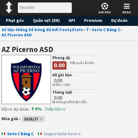
GIẢI ĐẤU
MENU
Phạt góc
Quần vợt (EN)
API
Premium
Dự đoán
Số liệu thống kê bóng đá bởi FootyStats
›
Ý
›
Serie C Bảng C
›
AZ Picerno ASD
AZ Picerno ASD
Phong độ
-
Kết quả cả trận
0.00
Đã ghi bàn
-
0.00
Điểm / trận
Thủng lưới
-
0.00
Bị thủng lưới/trận đấu
0%
Rủi ro dự đoán -
-
Thấp Rủi ro
Mùa giải :
2026/27
Serie C Bảng C
Coppa Italia Serie C