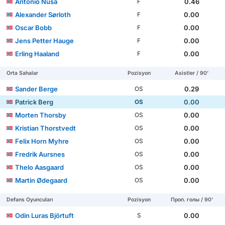
Antonio Nusa
0.46
F
Alexander Sørloth
0.00
F
Oscar Bobb
0.00
F
Jens Petter Hauge
0.00
F
Erling Haaland
0.00
F
Orta Sahalar
Pozisyon
Asistler / 90'
Sander Berge
0.29
OS
Patrick Berg
0.00
OS
Morten Thorsby
0.00
OS
Kristian Thorstvedt
0.00
OS
Felix Horn Myhre
0.00
OS
Fredrik Aursnes
0.00
OS
Thelo Aasgaard
0.00
OS
Martin Ødegaard
0.00
OS
Defans Oyuncuları
Pozisyon
Проп. голы / 90'
Odin Luras Björtuft
0.00
S