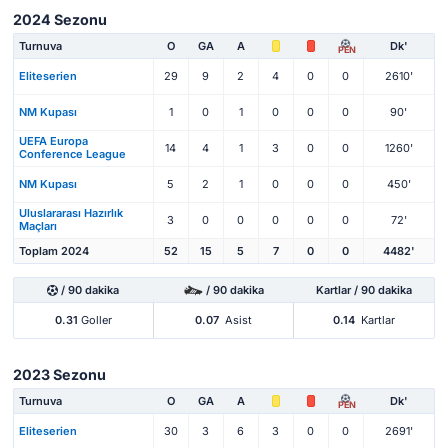
2024 Sezonu
Turnuva
O
GA
A
Dk'
PEN
Eliteserien
29
9
2
4
0
0
2610'
NM Kupası
1
0
1
0
0
0
90'
UEFA Europa
14
4
1
3
0
0
1260'
Conference League
NM Kupası
5
2
1
0
0
0
450'
Uluslararası Hazırlık
3
0
0
0
0
0
72'
Maçları
Toplam 2024
52
15
5
7
0
0
4482'
/ 90 dakika
/ 90 dakika
Kartlar / 90 dakika
0.31
Goller
0.07
Asist
0.14
Kartlar
2023 Sezonu
Turnuva
O
GA
A
Dk'
PEN
Eliteserien
30
3
6
3
0
0
2691'