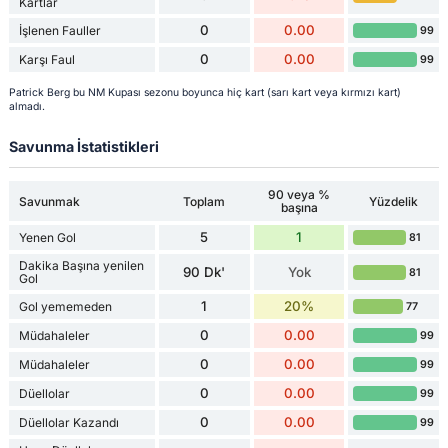
Kartlar
0
0.00
İşlenen Fauller
99
0
0.00
Karşı Faul
99
Patrick Berg bu NM Kupası sezonu boyunca hiç kart (sarı kart veya kırmızı kart)
almadı.
Savunma İstatistikleri
90 veya %
Savunmak
Toplam
Yüzdelik
başına
5
1
Yenen Gol
81
Dakika Başına yenilen
90 Dk'
Yok
81
Gol
1
20%
Gol yememeden
77
0
0.00
Müdahaleler
99
0
0.00
Müdahaleler
99
0
0.00
Düellolar
99
0
0.00
Düellolar Kazandı
99