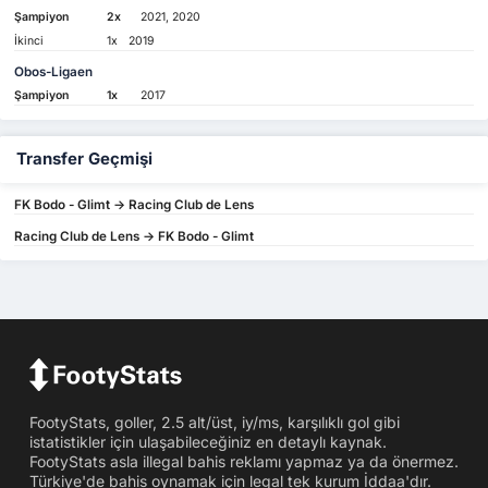
Şampiyon
2x
2021, 2020
İkinci
1x
2019
Obos-Ligaen
Şampiyon
1x
2017
Transfer Geçmişi
FK Bodo - Glimt -> Racing Club de Lens
Racing Club de Lens -> FK Bodo - Glimt
FootyStats, goller, 2.5 alt/üst, iy/ms, karşılıklı gol gibi
istatistikler için ulaşabileceğiniz en detaylı kaynak.
FootyStats asla illegal bahis reklamı yapmaz ya da önermez.
Türkiye'de bahis oynamak için legal tek kurum İddaa'dır.