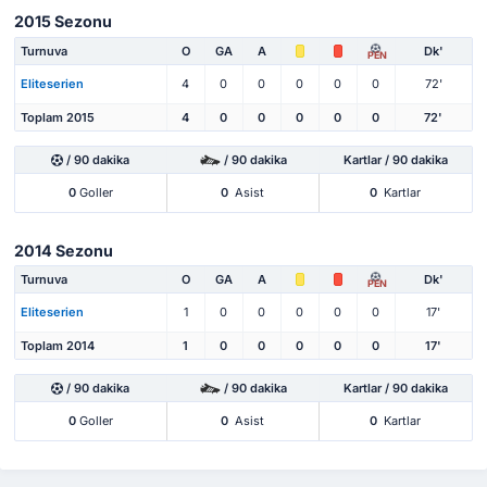
2015 Sezonu
Turnuva
O
GA
A
Dk'
PEN
Eliteserien
4
0
0
0
0
0
72'
Toplam 2015
4
0
0
0
0
0
72'
/ 90 dakika
/ 90 dakika
Kartlar / 90 dakika
0
Goller
0
Asist
0
Kartlar
2014 Sezonu
Turnuva
O
GA
A
Dk'
PEN
Eliteserien
1
0
0
0
0
0
17'
Toplam 2014
1
0
0
0
0
0
17'
/ 90 dakika
/ 90 dakika
Kartlar / 90 dakika
0
Goller
0
Asist
0
Kartlar