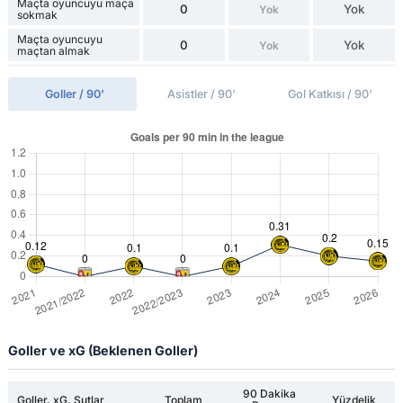
Maçta oyuncuyu maça
0
Yok
Yok
sokmak
Maçta oyuncuyu
0
Yok
Yok
maçtan almak
Goller / 90'
Asistler / 90'
Gol Katkısı / 90'
Goller ve xG (Beklenen Goller)
90 Dakika
Goller, xG, Şutlar
Toplam
Yüzdelik