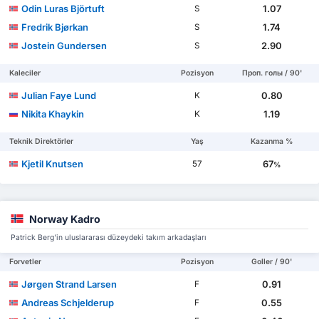
Odin Luras Björtuft
1.07
S
Fredrik Bjørkan
1.74
S
Jostein Gundersen
2.90
S
Kaleciler
Pozisyon
Проп. голы / 90'
Julian Faye Lund
0.80
K
Nikita Khaykin
1.19
K
Teknik Direktörler
Yaş
Kazanma %
Kjetil Knutsen
67
57
%
Norway Kadro
Patrick Berg'in uluslararası düzeydeki takım arkadaşları
Forvetler
Pozisyon
Goller / 90'
Jørgen Strand Larsen
0.91
F
Andreas Schjelderup
0.55
F