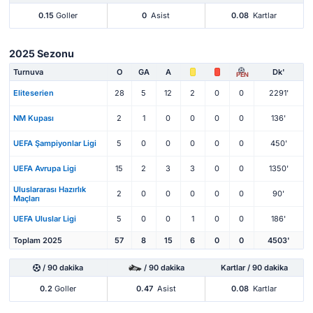
0.15
Goller
0
Asist
0.08
Kartlar
2025 Sezonu
Turnuva
O
GA
A
Dk'
PEN
Eliteserien
28
5
12
2
0
0
2291'
NM Kupası
2
1
0
0
0
0
136'
UEFA Şampiyonlar Ligi
5
0
0
0
0
0
450'
UEFA Avrupa Ligi
15
2
3
3
0
0
1350'
Uluslararası Hazırlık
2
0
0
0
0
0
90'
Maçları
UEFA Uluslar Ligi
5
0
0
1
0
0
186'
Toplam 2025
57
8
15
6
0
0
4503'
/ 90 dakika
/ 90 dakika
Kartlar / 90 dakika
0.2
Goller
0.47
Asist
0.08
Kartlar