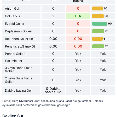
Başına
0
0
Atılan Gol
65
2
0.4
Gol Katkısı
68
0
0
Evdeki Goller
90
0
0
Deplasman Golleri
70
0.00
0.00
Beklenen Goller (xG)
61
0.00
0.00
Penaltısız xG (npxG)
70
0
Yok
Yok
Penaltı Golleri
0
Yok
Yok
Hat-trickler
3 veya Daha Fazla
0
Yok
Yok
Goller
2 veya Daha Fazla
0
Yok
Yok
Goller
0 Dakika
Yok
Yok
Dakika başına Gol
başına Gol
Patrick Berg NM Kupası 2026 sezonunda şu ana kadar hiç gol atmadı. Gelecek
oyunlarda nasıl performans gösterdiklerini göreceğiz.
Çekilen Şut