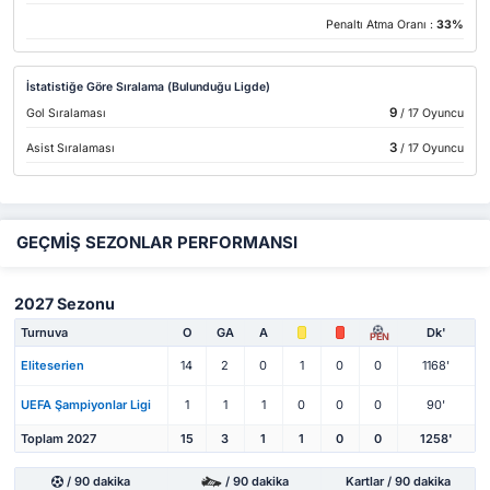
Penaltı Atma Oranı :
33%
İstatistiğe Göre Sıralama (Bulunduğu Ligde)
9
Gol Sıralaması
/ 17 Oyuncu
3
Asist Sıralaması
/ 17 Oyuncu
GEÇMİŞ SEZONLAR PERFORMANSI
2027 Sezonu
Turnuva
O
GA
A
Dk'
PEN
Eliteserien
14
2
0
1
0
0
1168'
UEFA Şampiyonlar Ligi
1
1
1
0
0
0
90'
Toplam 2027
15
3
1
1
0
0
1258'
/ 90 dakika
/ 90 dakika
Kartlar / 90 dakika