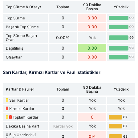
90 Dakika
Top Sürme & Ofsayt
Toplam
Yüzdelik
Başına
0
0.00
Top Sürme
99
0
0.00
Başarılı Top Sürme
99
Top Sürme Başarı
0.00%
Yok
99
Oranı
0
0.00
Dağıtılmış
99
0
0.00
Ofsaytlar
99
Sarı Kartlar, Kırmızı Kartlar ve Faul İstatistikleri
90 Dakika
Kartlar & Fauller
Toplam
Yüzdelik
Başına
0
Yok
Yok
Sarı Kartlar
0
Yok
Yok
Kırmızı Kartlar
0
0
Toplam Kartlar
67
Yok
Dakika Başına Kart
Kartlar yok
67
0.5'in Üzerindeki
0
0%
68