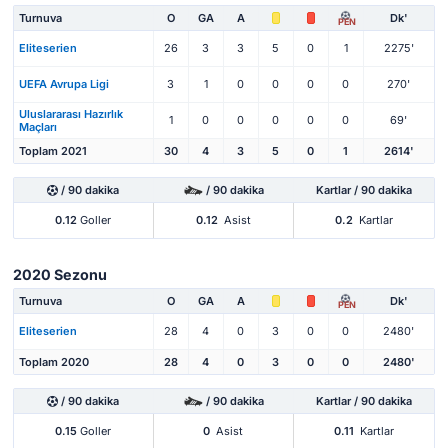
Turnuva
O
GA
A
Dk'
PEN
Eliteserien
26
3
3
5
0
1
2275'
UEFA Avrupa Ligi
3
1
0
0
0
0
270'
Uluslararası Hazırlık
1
0
0
0
0
0
69'
Maçları
Toplam 2021
30
4
3
5
0
1
2614'
/ 90 dakika
/ 90 dakika
Kartlar / 90 dakika
0.12
Goller
0.12
Asist
0.2
Kartlar
2020 Sezonu
Turnuva
O
GA
A
Dk'
PEN
Eliteserien
28
4
0
3
0
0
2480'
Toplam 2020
28
4
0
3
0
0
2480'
/ 90 dakika
/ 90 dakika
Kartlar / 90 dakika
0.15
Goller
0
Asist
0.11
Kartlar