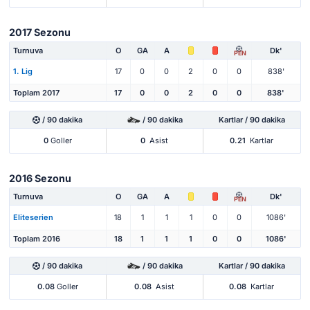
2017 Sezonu
Turnuva
O
GA
A
Dk'
PEN
1. Lig
17
0
0
2
0
0
838'
Toplam 2017
17
0
0
2
0
0
838'
/ 90 dakika
/ 90 dakika
Kartlar / 90 dakika
0
Goller
0
Asist
0.21
Kartlar
2016 Sezonu
Turnuva
O
GA
A
Dk'
PEN
Eliteserien
18
1
1
1
0
0
1086'
Toplam 2016
18
1
1
1
0
0
1086'
/ 90 dakika
/ 90 dakika
Kartlar / 90 dakika
0.08
Goller
0.08
Asist
0.08
Kartlar