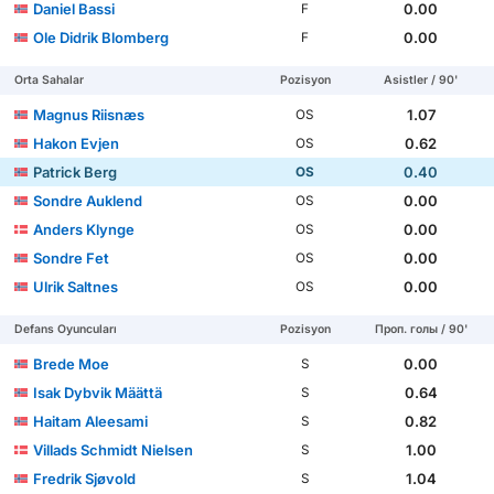
Daniel Bassi
0.00
F
Ole Didrik Blomberg
0.00
F
Orta Sahalar
Pozisyon
Asistler / 90'
Magnus Riisnæs
1.07
OS
Hakon Evjen
0.62
OS
Patrick Berg
0.40
OS
Sondre Auklend
0.00
OS
Anders Klynge
0.00
OS
Sondre Fet
0.00
OS
Ulrik Saltnes
0.00
OS
Defans Oyuncuları
Pozisyon
Проп. голы / 90'
Brede Moe
0.00
S
Isak Dybvik Määttä
0.64
S
Haitam Aleesami
0.82
S
Villads Schmidt Nielsen
1.00
S
Fredrik Sjøvold
1.04
S