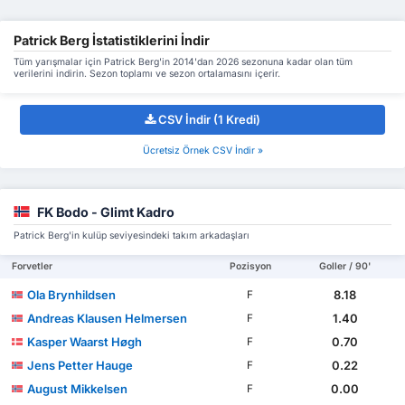
Patrick Berg İstatistiklerini İndir
Tüm yarışmalar için Patrick Berg'in 2014'dan 2026 sezonuna kadar olan tüm
verilerini indirin. Sezon toplamı ve sezon ortalamasını içerir.
CSV İndir (1 Kredi)
Ücretsiz Örnek CSV İndir »
FK Bodo - Glimt Kadro
Patrick Berg'in kulüp seviyesindeki takım arkadaşları
Forvetler
Pozisyon
Goller / 90'
Ola Brynhildsen
8.18
F
Andreas Klausen Helmersen
1.40
F
Kasper Waarst Høgh
0.70
F
Jens Petter Hauge
0.22
F
August Mikkelsen
0.00
F