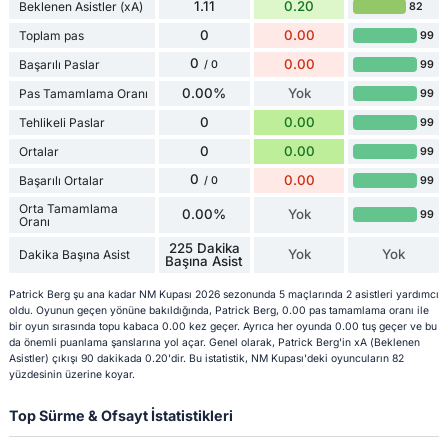
1.11
0.20
Beklenen Asistler (xA)
82
0
0.00
Toplam pas
99
0
0.00
Başarılı Paslar
99
/ 0
0.00%
Yok
Pas Tamamlama Oranı
99
0
0.00
Tehlikeli Paslar
99
0
0.00
Ortalar
99
0
0.00
Başarılı Ortalar
99
/ 0
Orta Tamamlama
0.00%
Yok
99
Oranı
225 Dakika
Yok
Yok
Dakika Başına Asist
Başına Asist
Patrick Berg şu ana kadar NM Kupası 2026 sezonunda 5 maçlarında 2 asistleri yardımcı
oldu. Oyunun geçen yönüne bakıldığında, Patrick Berg, 0.00 pas tamamlama oranı ile
bir oyun sırasında topu kabaca 0.00 kez geçer. Ayrıca her oyunda 0.00 tuş geçer ve bu
da önemli puanlama şanslarına yol açar. Genel olarak, Patrick Berg'in xA (Beklenen
Asistler) çıkışı 90 dakikada 0.20'dir. Bu istatistik, NM Kupası'deki oyuncuların 82
yüzdesinin üzerine koyar.
Top Sürme & Ofsayt İstatistikleri