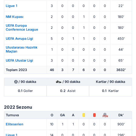
Ligue 1
3
0
0
0
0
0
22'
NM Kupası
2
0
0
1
0
0
180'
UEFA Europa
2
0
0
1
0
0
180'
Conference League
UEFA Avrupa Ligi
5
0
1
1
0
0
450'
Uluslararası Hazırlık
1
0
0
0
0
0
44'
Maçları
UEFA Uluslar Ligi
3
0
0
0
0
0
65'
Toplam 2023
46
3
7
6
0
0
3632'
/ 90 dakika
/ 90 dakika
Kartlar / 90 dakika
0.1
Goller
0.2
Asist
0.1
Kartlar
2022 Sezonu
Turnuva
O
GA
A
Dk'
PEN
Eliteserien
10
1
1
0
0
0
900'
Ligue 1
14
0
0
0
0
0
296'