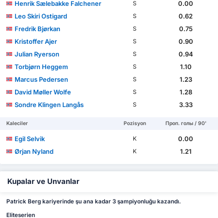
Henrik Sælebakke Falchener
0.00
S
Leo Skiri Ostigard
0.62
S
Fredrik Bjørkan
0.75
S
Kristoffer Ajer
0.90
S
Julian Ryerson
0.94
S
Torbjørn Heggem
1.10
S
Marcus Pedersen
1.23
S
David Møller Wolfe
1.28
S
Sondre Klingen Langås
3.33
S
Kaleciler
Pozisyon
Проп. голы / 90'
Egil Selvik
0.00
K
Ørjan Nyland
1.21
K
Kupalar ve Unvanlar
Patrick Berg kariyerinde şu ana kadar 3 şampiyonluğu kazandı.
Eliteserien