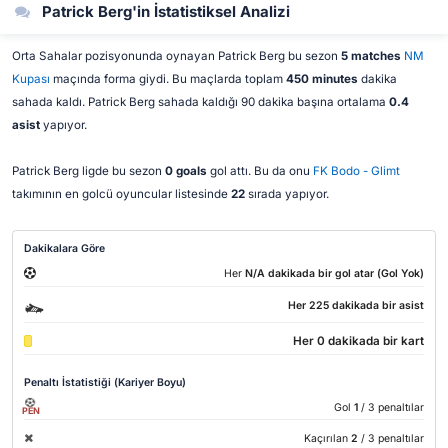
Patrick Berg'in İstatistiksel Analizi
Orta Sahalar pozisyonunda oynayan Patrick Berg bu sezon
5 matches
NM
Kupası
maçında forma giydi. Bu maçlarda toplam
450 minutes
dakika
sahada kaldı. Patrick Berg sahada kaldığı 90 dakika başına ortalama
0.4
asist
yapıyor.
Patrick Berg ligde bu sezon
0 goals
gol attı. Bu da onu
FK Bodo - Glimt
takımının en golcü oyuncular listesinde
22
sırada yapıyor.
Dakikalara Göre
Her
N/A dakikada bir gol atar (Gol Yok)
Her 225 dakikada bir asist
Her 0 dakikada bir kart
Penaltı İstatistiği (Kariyer Boyu)
Gol
1
/ 3 penaltılar
PEN
Kaçırılan
2
/ 3 penaltılar