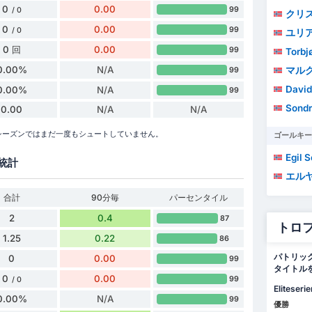
0
0.00
99
/ 0
クリス
0
0.00
99
/ 0
ユリ
0 回
0.00
99
Torbj
0.00%
N/A
マルクス・
99
David
0.00%
N/A
99
Sondre
0.00
N/A
N/A
6シーズンではまだ一度もシュートしていません。
ゴールキー
Egil S
統計
エル
合計
90分毎
パーセンタイル
2
0.4
87
トロ
1.25
0.22
86
パトリッ
0
0.00
99
タイトル
0
0.00
99
/ 0
Eliteserie
0.00%
N/A
99
優勝