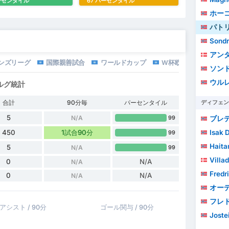
パーセンタイル
67 パーセンタイル
ホー
パト
Sondr
アン
オンズリーグ
国際親善試合
ワールドカップ
W杯欧州予選
ソンドレ・
ウル
ルグ統計
合計
90分毎
パーセンタイル
ディフェン
5
N/A
ブレ
99
Isak 
450
1試合90分
99
Haita
5
N/A
99
Villad
0
N/A
N/A
Fredr
0
N/A
N/A
オーデ
フレドリ
アシスト / 90分
ゴール関与 / 90分
Joste