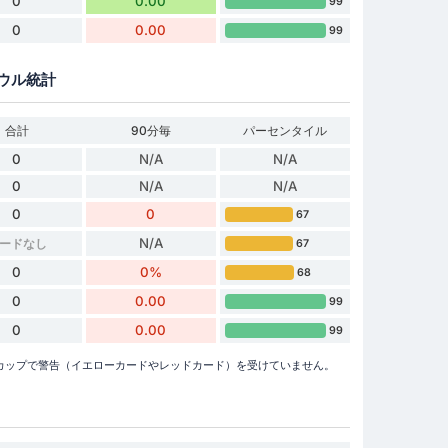
0
0.00
99
0
0.00
99
ウル統計
合計
90分毎
パーセンタイル
0
N/A
N/A
0
N/A
N/A
0
0
67
N/A
ードなし
67
0
0%
68
0
0.00
99
0
0.00
99
カップで警告（イエローカードやレッドカード）を受けていません。