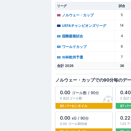
リーグ
試合
5
ノルウェー・カップ
14
UEFAチャンピオンズリーグ
4
国際親善試合
6
ワールドカップ
7
W杯欧州予選
合計 2026
36
ノルウェー・カップでの90分毎のデ
0.00
0.40
ゴール数 / 90分
0 合計ゴール数
2 合
65 パーセンタイル
87 
0.00
0.22
xG / 90分
0.00 ゴール期待値
1.25