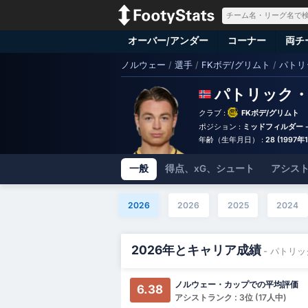
オーバー/アンダー
コーナー
両チ
ノルウェー
/
選手
/
FKボデ/グリムト
/
パトリ
パトリック
クラブ :
FKボデ/グリムト
ポジション :
ミッドフィルダー 
年齢（生年月日） :
28 (1997年
一般
得点、xG、シュート
アシスト
2026
2026
2025
2024
2026年とキャリア成績
- パトリ
ノルウェー・カップでの平均評価
6.38
アシストランク : 3位 (17人中)