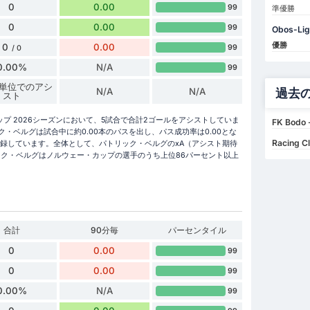
0
0.00
99
準優勝
0
0.00
99
Obos-Li
優勝
0
0.00
99
/ 0
0.00%
N/A
99
 分単位でのアシ
N/A
N/A
過去
スト
プ 2026シーズンにおいて、5試合で合計2ゴールをアシストしていま
FK Bodo -
・ベルグは試合中に約0.00本のパスを出し、パス成功率は0.00とな
Racing Cl
を記録しています。全体として、パトリック・ベルグのxA（アシスト期待
リック・ベルグはノルウェー・カップの選手のうち上位86パーセント以上
合計
90分毎
パーセンタイル
0
0.00
99
0
0.00
99
0.00%
N/A
99