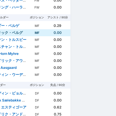
ス・ペッター・ハウゲ
0.00
FW
ング・ハーランド
0.00
FW
ルダー
ポジション
アシスト / 90分
ダー・ベルゲ
0.29
MF
リック・ベルグ
0.00
MF
テン・トルスビー
0.00
MF
ャン・トルストベット
0.00
MF
 Horn Myhre
0.00
MF
リック・アウスネス
0.00
MF
 Aasgaard
0.00
MF
ィン・ウーデゴール
0.00
MF
ダー
ポジション
失点 / 90分
ィン・ビョルタフト
0.00
DF
ælebakke Falchener
0.00
DF
・エスティゴーア
0.62
DF
ク・アンドレ・ビェルカン
0.75
DF