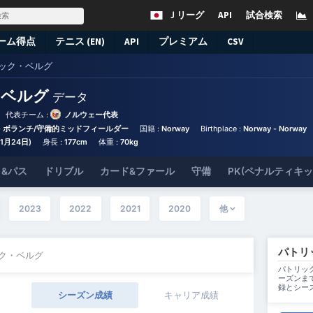
Ｊリーグ
API
試合検索
ーム得点
テニス (EN)
API
プレミアム
CSV
ック・ベルグ
・ベルグ
データ
代表チーム :
ノルウェー代表
- ボランチ/守備的ミッドフィールダー
国籍 :
Norway
Birthplace :
Norway - Norway
11月24日)
身長 :
177cm
体重 :
70kg
&パス
ドリブル
カード&ファール
守備
PK(ペナルティキ
2023
2022
2021
2020
他
パトリ
ック・ベルグ
パトリック
ーズンま
録とシー
シーズン成績
キャリア成績