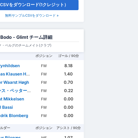
CSVをダウンロード(1クレジット）
無料サンプルCSVをダウンロード »
 Bodo - Glimt チーム詳細
ク・ベルグのチームメイト(クラブ)
ポジション
ゴール / 90分
rynhildsen
8.18
FW
 Klausen Helmersen
1.40
FW
r Waarst Høgh
0.70
FW
ス・ペッター・ハウゲ
0.22
FW
t Mikkelsen
0.00
FW
l Bassi
0.00
FW
idrik Blomberg
0.00
FW
ルダー
ポジション
アシスト / 90分
s Riisnæs
1.07
MF