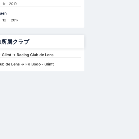
1x
2019
gaen
1x
2017
の所属クラブ
 Glimt -> Racing Club de Lens
ub de Lens -> FK Bodo - Glimt