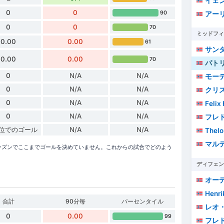
イェン
0
0
90
アーリ
0
0
70
ミッドフィ
0.00
0.00
61
サン
0.00
0.00
70
パト
0
N/A
N/A
モー
0
N/A
N/A
クリスチ
0
N/A
N/A
Felix
0
N/A
N/A
フレド
単位でのゴール
N/A
N/A
Thelo
マルテ
シーズンでここまでゴールを決めていません。これからの試合でどのよう
ディフェン
オーデ
Henrik S
合計
90分毎
パーセンタイル
レオ
0
0.00
99
フレドリ