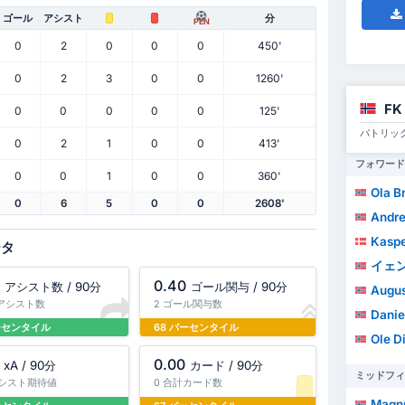
ゴール
アシスト
分
PEN
0
2
0
0
0
450'
0
2
3
0
0
1260'
FK
0
0
0
0
0
125'
パトリッ
0
2
1
0
0
413'
フォワード
0
0
1
0
0
360'
Ola B
0
6
5
0
0
2608'
Andreas
Kaspe
ータ
イェン
0.40
アシスト数 / 90分
ゴール関与 / 90分
Augus
計アシスト数
2 ゴール関与数
Danie
パーセンタイル
68 パーセンタイル
Ole D
0.00
xA / 90分
カード / 90分
ミッドフィ
 アシスト期待値
0 合計カード数
Magnu