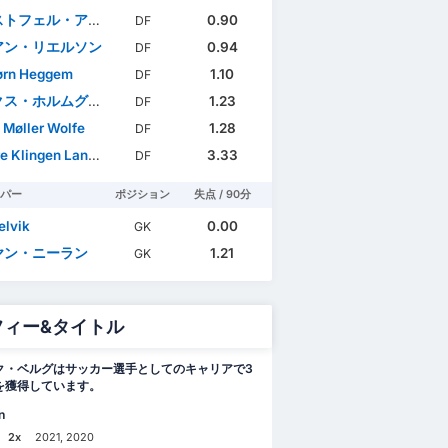
トフェル・アイエル
0.90
DF
アン・リエルソン
0.94
DF
ørn Heggem
1.10
DF
ホルムグレン・ペデルセン
1.23
DF
 Møller Wolfe
1.28
DF
 Klingen Langås
3.33
DF
パー
ポジション
失点 / 90分
elvik
0.00
GK
ヤン・ニーラン
1.21
GK
フィー&タイトル
ク・ベルグはサッカー選手としてのキャリアで3
を獲得しています。
n
2x
2021, 2020