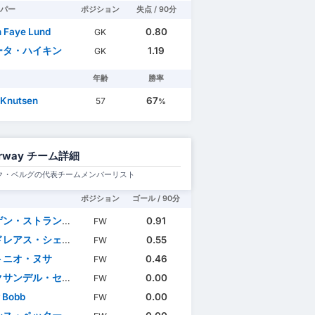
パー
ポジション
失点 / 90分
n Faye Lund
0.80
GK
ータ・ハイキン
1.19
GK
年齢
勝率
l Knutsen
67
57
%
rway チーム詳細
ク・ベルグの代表チームメンバーリスト
ポジション
ゴール / 90分
・ストランド・ラーセン
0.91
FW
レアス・シェルデルプ
0.55
FW
トニオ・ヌサ
0.46
FW
サンデル・セルロート
0.00
FW
 Bobb
0.00
FW