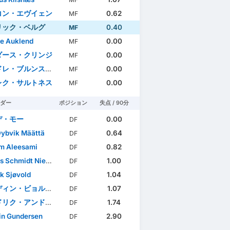
コン・エヴイェン
0.62
MF
リック・ベルグ
0.40
MF
e Auklend
0.00
MF
ダース・クリンジ
0.00
MF
ブルンスタード・フェアット
0.00
MF
レク・サルトネス
0.00
MF
ダー
ポジション
失点 / 90分
デ・モー
0.00
DF
Dybvik Määttä
0.64
DF
m Aleesami
0.82
DF
s Schmidt Nielsen
1.00
DF
ik Sjøvold
1.04
DF
ィン・ビョルタフト
1.07
DF
ク・アンドレ・ビェルカン
1.74
DF
in Gundersen
2.90
DF