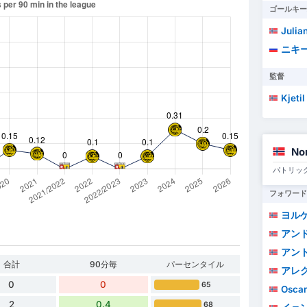
ゴールキー
Julia
ニキ
監督
Kjeti
No
パトリッ
フォワード
ヨルゲン
アンド
アン
合計
90分毎
パーセンタイル
アレク
0
0
65
Oscar
2
0.4
68