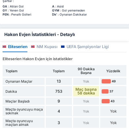
Şartlar :
GA
: Atılan Gol
A
: Asist
GY
: Yenen Gol
GYM
: Gol yememeden
PEN
: Penaltı Golleri
Dk'
: Oynanan Dakikalar
Hakon Evjen İstatistikleri - Detaylı
Eliteserien
NM Kupası
UEFA Şampiyonlar Ligi
Eliteserien Hakon Evjen için istatistikler
90 Dakika
Toplam
Toplam
Yüzdelik
Başına
13
Oynanan Maçlar
Yok
49
Maç başına
753
Dakika
37
58 dakika
9
Maçlar Başladı
Yok
43
Maçta oyuncuyu maça
4
Yok
Yok
sokmak
Maçta oyuncuyu
3
Yok
Yok
maçtan almak