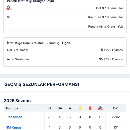
Penaltı İstatistiği (Kariyer Boyu)
Gol
0
/ 0 penaltılar
PEN
Kaçırılan
0
/ 0 penaltılar
Penaltı Atma Oranı :
Yok
İstatistiğe Göre Sıralama (Bulunduğu Ligde)
5
Gol Sıralaması
/ 275 Oyuncu
95
Asist Sıralaması
/ 275 Oyuncu
GEÇMİŞ SEZONLAR PERFORMANSI
2025 Sezonu
Turnuva
O
GA
A
Dk'
PEN
Eliteserien
29
4
5
3
0
0
2216'
NM Kupası
1
0
0
0
0
0
15'