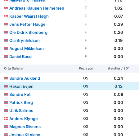
Mikkel Bro Hansen
1.76
F
Andreas Klausen Helmersen
1.02
F
Kasper Waarst Høgh
0.67
F
Jens Petter Hauge
0.29
F
Ole Didrik Blomberg
0.26
F
Ola Brynhildsen
0.19
F
August Mikkelsen
0.00
F
Daniel Bassi
0.00
F
Orta Sahalar
Pozisyon
Asistler / 90'
Sondre Auklend
0.24
OS
Hakon Evjen
0.12
OS
Sondre Fet
0.09
OS
Patrick Berg
0.00
OS
Ulrik Saltnes
0.00
OS
Anders Klynge
0.00
OS
Magnus Riisnæs
0.00
OS
Joshua Kitolano
0.00
OS