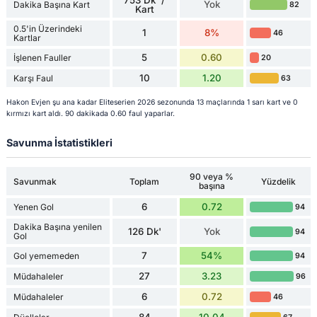
Yok
Dakika Başına Kart
82
Kart
0.5'in Üzerindeki
1
8%
46
Kartlar
5
0.60
İşlenen Fauller
20
10
1.20
Karşı Faul
63
Hakon Evjen şu ana kadar Eliteserien 2026 sezonunda 13 maçlarında 1 sarı kart ve 0
kırmızı kart aldı. 90 dakikada 0.60 faul yaparlar.
Savunma İstatistikleri
90 veya %
Savunmak
Toplam
Yüzdelik
başına
6
0.72
Yenen Gol
94
Dakika Başına yenilen
126 Dk'
Yok
94
Gol
7
54%
Gol yememeden
94
27
3.23
Müdahaleler
96
6
0.72
Müdahaleler
46