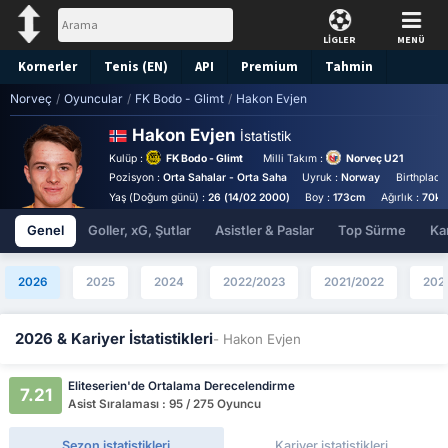
LİGLER
MENÜ
Kornerler
Tenis (EN)
API
Premium
Tahmin
Norveç
/
Oyuncular
/
FK Bodo - Glimt
/
Hakon Evjen
Hakon Evjen
İstatistik
Kulüp :
FK Bodo - Glimt
Milli Takım :
Norveç U21
Pozisyon :
Orta Sahalar - Orta Saha
Uyruk :
Norway
Birthplace
Yaş (Doğum günü) :
26 (14/02 2000)
Boy :
173cm
Ağırlık :
70kg
Genel
Goller, xG, Şutlar
Asistler & Paslar
Top Sürme
Kar
2026
2025
2024
2022/2023
2021/2022
202
2026 & Kariyer İstatistikleri
- Hakon Evjen
Eliteserien'de Ortalama Derecelendirme
7.21
Asist Sıralaması : 95 / 275 Oyuncu
Sezon istatistikleri
Kariyer istatistikleri