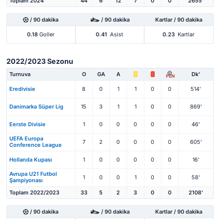
Toplam 2024
44
6
12
7
0
0
2655'
/ 90 dakika
/ 90 dakika
Kartlar / 90 dakika
0.18
Goller
0.41
Asist
0.23
Kartlar
2022/2023 Sezonu
Turnuva
O
GA
A
Dk'
PEN
Eredivisie
8
0
1
1
0
0
514'
Danimarka Süper Lig
15
3
1
1
0
0
869'
Eerste Divisie
1
0
0
0
0
0
46'
UEFA Europa
7
2
0
0
0
0
605'
Conference League
Hollanda Kupası
1
0
0
0
0
0
16'
Avrupa U21 Futbol
1
0
0
1
0
0
58'
Şampiyonası
Toplam 2022/2023
33
5
2
3
0
0
2108'
/ 90 dakika
/ 90 dakika
Kartlar / 90 dakika