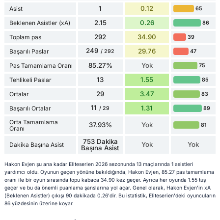
1
0.12
Asist
65
2.15
0.26
Beklenen Asistler (xA)
86
292
34.90
Toplam pas
39
249
29.76
Başarılı Paslar
47
/ 292
85.27%
Yok
Pas Tamamlama Oranı
75
13
1.55
Tehlikeli Paslar
85
29
3.47
Ortalar
83
11
1.31
Başarılı Ortalar
89
/ 29
Orta Tamamlama
37.93%
Yok
81
Oranı
753 Dakika
Yok
Yok
Dakika Başına Asist
Başına Asist
Hakon Evjen şu ana kadar Eliteserien 2026 sezonunda 13 maçlarında 1 asistleri
yardımcı oldu. Oyunun geçen yönüne bakıldığında, Hakon Evjen, 85.27 pas tamamlama
oranı ile bir oyun sırasında topu kabaca 34.90 kez geçer. Ayrıca her oyunda 1.55 tuş
geçer ve bu da önemli puanlama şanslarına yol açar. Genel olarak, Hakon Evjen'in xA
(Beklenen Asistler) çıkışı 90 dakikada 0.26'dir. Bu istatistik, Eliteserien'deki oyuncuların
86 yüzdesinin üzerine koyar.