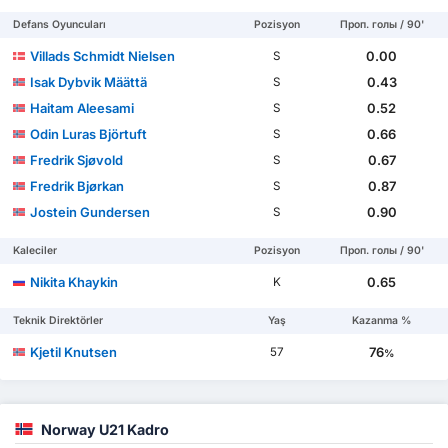
Defans Oyuncuları
Pozisyon
Проп. голы / 90'
Villads Schmidt Nielsen
0.00
S
Isak Dybvik Määttä
0.43
S
Haitam Aleesami
0.52
S
Odin Luras Björtuft
0.66
S
Fredrik Sjøvold
0.67
S
Fredrik Bjørkan
0.87
S
Jostein Gundersen
0.90
S
Kaleciler
Pozisyon
Проп. голы / 90'
Nikita Khaykin
0.65
K
Teknik Direktörler
Yaş
Kazanma %
Kjetil Knutsen
76
57
%
Norway U21 Kadro