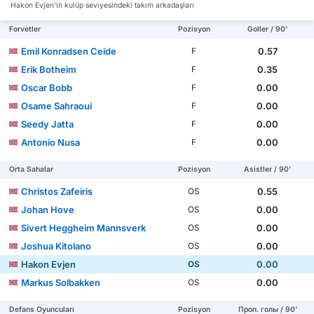
Hakon Evjen'in kulüp seviyesindeki takım arkadaşları
Forvetler
Pozisyon
Goller / 90'
Emil Konradsen Ceide
0.57
F
Erik Botheim
0.35
F
Oscar Bobb
0.00
F
Osame Sahraoui
0.00
F
Seedy Jatta
0.00
F
Antonio Nusa
0.00
F
Orta Sahalar
Pozisyon
Asistler / 90'
Christos Zafeiris
0.55
OS
Johan Hove
0.00
OS
Sivert Heggheim Mannsverk
0.00
OS
Joshua Kitolano
0.00
OS
Hakon Evjen
0.00
OS
Markus Solbakken
0.00
OS
Defans Oyuncuları
Pozisyon
Проп. голы / 90'