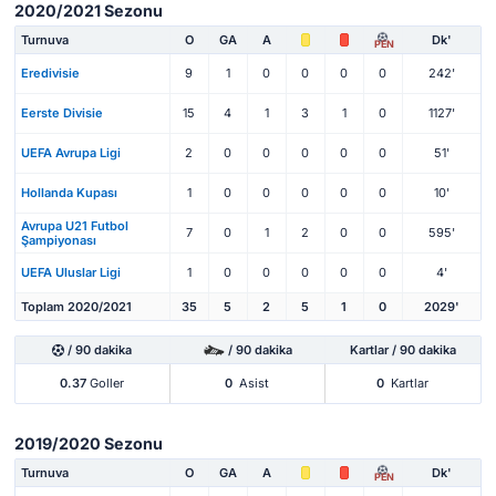
2020/2021 Sezonu
Turnuva
O
GA
A
Dk'
PEN
Eredivisie
9
1
0
0
0
0
242'
Eerste Divisie
15
4
1
3
1
0
1127'
UEFA Avrupa Ligi
2
0
0
0
0
0
51'
Hollanda Kupası
1
0
0
0
0
0
10'
Avrupa U21 Futbol
7
0
1
2
0
0
595'
Şampiyonası
UEFA Uluslar Ligi
1
0
0
0
0
0
4'
Toplam 2020/2021
35
5
2
5
1
0
2029'
/ 90 dakika
/ 90 dakika
Kartlar / 90 dakika
0.37
Goller
0
Asist
0
Kartlar
2019/2020 Sezonu
Turnuva
O
GA
A
Dk'
PEN