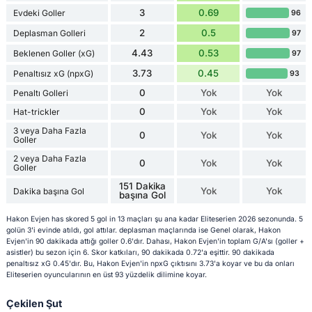
3
0.69
Evdeki Goller
96
2
0.5
Deplasman Golleri
97
4.43
0.53
Beklenen Goller (xG)
97
3.73
0.45
Penaltısız xG (npxG)
93
0
Yok
Yok
Penaltı Golleri
0
Yok
Yok
Hat-trickler
3 veya Daha Fazla
0
Yok
Yok
Goller
2 veya Daha Fazla
0
Yok
Yok
Goller
151 Dakika
Yok
Yok
Dakika başına Gol
başına Gol
Hakon Evjen has skored 5 gol in 13 maçları şu ana kadar Eliteserien 2026 sezonunda. 5
golün 3'i evinde atıldı, gol attılar. deplasman maçlarında ise Genel olarak, Hakon
Evjen'in 90 dakikada attığı goller 0.6'dır. Dahası, Hakon Evjen'in toplam G/A'sı (goller +
asistler) bu sezon için 6. Skor katkıları, 90 dakikada 0.72'a eşittir. 90 dakikada
penaltısız xG 0.45'dır. Bu, Hakon Evjen'in npxG çıktısını 3.73'a koyar ve bu da onları
Eliteserien oyuncularının en üst 93 yüzdelik dilimine koyar.
Çekilen Şut