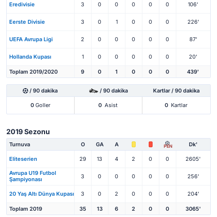
Eredivisie
3
0
0
0
0
0
106'
Eerste Divisie
3
0
1
0
0
0
226'
UEFA Avrupa Ligi
2
0
0
0
0
0
87'
Hollanda Kupası
1
0
0
0
0
0
20'
Toplam 2019/2020
9
0
1
0
0
0
439'
/ 90 dakika
/ 90 dakika
Kartlar / 90 dakika
0
Goller
0
Asist
0
Kartlar
2019 Sezonu
Turnuva
O
GA
A
Dk'
PEN
Eliteserien
29
13
4
2
0
0
2605'
Avrupa U19 Futbol
3
0
0
0
0
0
256'
Şampiyonası
20 Yaş Altı Dünya Kupası
3
0
2
0
0
0
204'
Toplam 2019
35
13
6
2
0
0
3065'