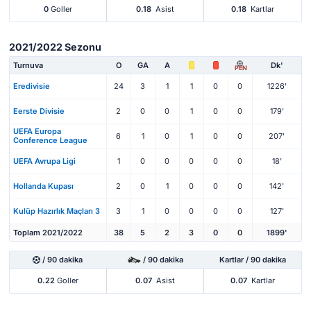
0
Goller
0.18
Asist
0.18
Kartlar
2021/2022 Sezonu
Turnuva
O
GA
A
Dk'
PEN
Eredivisie
24
3
1
1
0
0
1226'
Eerste Divisie
2
0
0
1
0
0
179'
UEFA Europa
6
1
0
1
0
0
207'
Conference League
UEFA Avrupa Ligi
1
0
0
0
0
0
18'
Hollanda Kupası
2
0
1
0
0
0
142'
Kulüp Hazırlık Maçları 3
3
1
0
0
0
0
127'
Toplam 2021/2022
38
5
2
3
0
0
1899'
/ 90 dakika
/ 90 dakika
Kartlar / 90 dakika
0.22
Goller
0.07
Asist
0.07
Kartlar