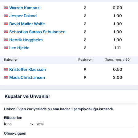
Warren Kamanzi
0.00
S
Jesper Daland
1.00
S
David Møller Wolfe
1.00
S
Sebastian Søraas Sebulonsen
1.00
S
Henrik Heggheim
1.00
S
Leo Hjelde
1.11
S
Kaleciler
Pozisyon
Проп. голы / 90'
Kristoffer Klaesson
0.50
K
Mads Christiansen
2.00
K
Kupalar ve Unvanlar
Hakon Evjen kariyerinde şu ana kadar 1 şampiyonluğu kazandı.
Eliteserien
İkinci
1x
2019
Obos-Ligaen