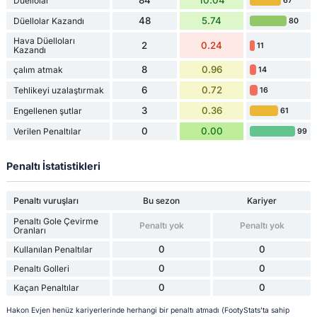
84
10.04
Düellolar
67
48
5.74
Düellolar Kazandı
80
Hava Düelloları
2
0.24
11
Kazandı
8
0.96
çalım atmak
14
6
0.72
Tehlikeyi uzalaştırmak
16
3
0.36
Engellenen şutlar
61
0
0.00
Verilen Penaltılar
99
Penaltı İstatistikleri
Penaltı vuruşları
Bu sezon
Kariyer
Penaltı Gole Çevirme
Penaltı yok
Penaltı yok
Oranları
0
0
Kullanılan Penaltılar
0
0
Penaltı Golleri
0
0
Kaçan Penaltılar
Hakon Evjen henüz kariyerlerinde herhangi bir penaltı atmadı (FootyStats'ta sahip