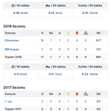
/ 90 dakika
/ 90 dakika
Kartlar / 90 dakika
0.45
Goller
0.14
Asist
0.07
Kartlar
2018 Sezonu
Turnuva
O
GA
A
Dk'
PEN
Eliteserien
15
1
1
2
0
0
807'
NM Kupası
2
0
0
0
0
0
134'
Toplam 2018
17
1
1
2
0
0
941'
/ 90 dakika
/ 90 dakika
Kartlar / 90 dakika
0.11
Goller
0.11
Asist
0.22
Kartlar
2017 Sezonu
Turnuva
O
GA
A
Dk'
PEN
1. Lig
3
0
0
1
0
0
83'
Toplam 2017
3
0
0
1
0
0
83'