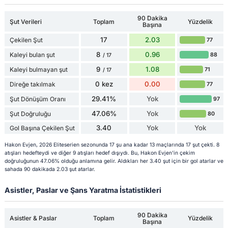
90 Dakika
Şut Verileri
Toplam
Yüzdelik
Başına
17
2.03
Çekilen Şut
77
8
0.96
Kaleyi bulan şut
88
/ 17
9
1.08
Kaleyi bulmayan şut
71
/ 17
0 kez
0.00
Direğe takılmak
77
29.41%
Yok
Şut Dönüşüm Oranı
97
47.06%
Yok
Şut Doğruluğu
80
3.40
Yok
Yok
Gol Başına Çekilen Şut
Hakon Evjen, 2026 Eliteserien sezonunda 17 şu ana kadar 13 maçlarında 17 şut çekti. 8
atışları hedefteydi ve diğer 9 atışları hedef dışıydı. Bu, Hakon Evjen'in çekim
doğruluğunun 47.06% olduğu anlamına gelir. Aldıkları her 3.40 şut için bir gol atarlar ve
sahada 90 dakikada 2.03 şut atarlar.
Asistler, Paslar ve Şans Yaratma İstatistikleri
90 Dakika
Asistler & Paslar
Toplam
Yüzdelik
Başına