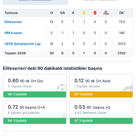
Turnuva
O
GA
A
Dk'
PEN
Eliteserien
13
5
1
1
0
0
753'
NM Kupası
3
1
1
0
0
0
146'
UEFA Şampiyonlar Ligi
14
2
3
0
0
0
1203'
Toplam 2026
30
8
5
1
0
0
2102'
Eliteserien'deki 90 dakikalık istatistikler başına
0.60
0.12
90 dk Ort Gol
90 dk Ort Asist
5 Toplam Goller
1 Toplam Asistler
98 Yüzdelik
65 Yüzdelik
0.72
0.53
90 başına G+A
90' başına xG
6 toplam gol katkıları
4.43 Beklenen Goller
96 Yüzdelik
97 Yüzdelik