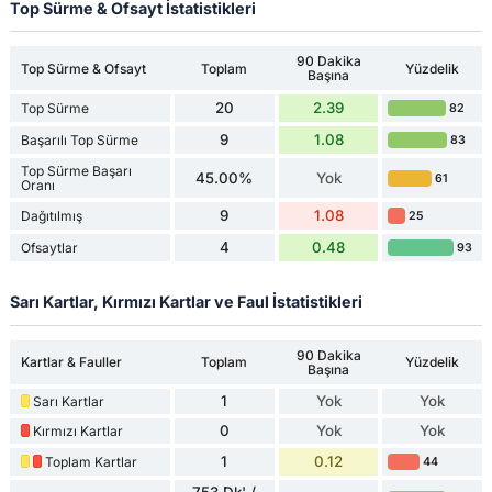
Top Sürme & Ofsayt İstatistikleri
90 Dakika
Top Sürme & Ofsayt
Toplam
Yüzdelik
Başına
20
2.39
Top Sürme
82
9
1.08
Başarılı Top Sürme
83
Top Sürme Başarı
45.00%
Yok
61
Oranı
9
1.08
Dağıtılmış
25
4
0.48
Ofsaytlar
93
Sarı Kartlar, Kırmızı Kartlar ve Faul İstatistikleri
90 Dakika
Kartlar & Fauller
Toplam
Yüzdelik
Başına
1
Yok
Yok
Sarı Kartlar
0
Yok
Yok
Kırmızı Kartlar
1
0.12
Toplam Kartlar
44
753 Dk' /