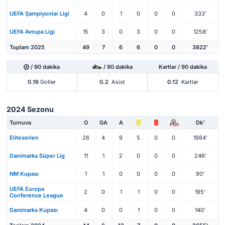
UEFA Şampiyonlar Ligi
4
0
1
0
0
0
333'
UEFA Avrupa Ligi
15
3
0
3
0
0
1258'
Toplam 2025
49
7
6
6
0
0
3822'
/ 90 dakika
/ 90 dakika
Kartlar / 90 dakika
0.16
Goller
0.2
Asist
0.12
Kartlar
2024 Sezonu
Turnuva
O
GA
A
Dk'
PEN
Eliteserien
26
4
9
5
0
0
1984'
Danimarka Süper Lig
11
1
2
0
0
0
246'
NM Kupası
1
1
0
0
0
0
90'
UEFA Europa
2
0
1
1
0
0
195'
Conference League
Danimarka Kupası
4
0
0
1
0
0
140'