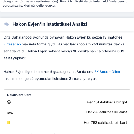
olduğumuz tüm sezon verilerine göre). Resmi bir fikstürde bir kalem aldığında penaltı
vuruşu istatistikleri güncellenecektir.
Hakon Evjen'in İstatistiksel Analizi
Orta Sahalar pozisyonunda oynayan Hakon Evjen bu sezon
13 matches
Eliteserien
maçında forma giydi. Bu maçlarda toplam
753 minutes
dakika
sahada kaldı. Hakon Evjen sahada kaldığı 90 dakika başına ortalama
0.12
asist
yapıyor.
Hakon Evjen ligde bu sezon
5 goals
gol attı. Bu da onu
FK Bodo - Glimt
takımının en golcü oyuncular listesinde
3
sırada yapıyor.
Dakikalara Göre
Her 151 dakikada bir gol
Her 753 dakikada bir asist
Her 753 dakikada bir kart