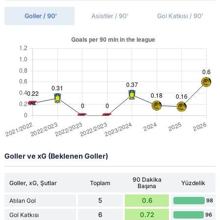
Goller / 90'
Asistler / 90'
Gol Katkısı / 90'
Goller ve xG (Beklenen Goller)
90 Dakika
Goller, xG, Şutlar
Toplam
Yüzdelik
Başına
5
0.6
Atılan Gol
98
6
0.72
Gol Katkısı
96