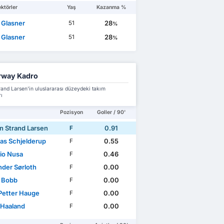
ktörler
Yaş
Kazanma %
 Glasner
28
51
%
 Glasner
28
51
%
rway Kadro
and Larsen'in uluslararası düzeydeki takım
ı
Pozisyon
Goller / 90'
n Strand Larsen
0.91
F
as Schjelderup
0.55
F
io Nusa
0.46
F
nder Sørloth
0.00
F
 Bobb
0.00
F
Petter Hauge
0.00
F
 Haaland
0.00
F