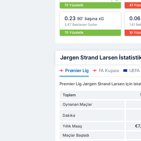
75 Yüzdelik
41 Yüz
0.23
0.06
90' başına xG
5.87 Beklenen Goller
1.61 Be
75 Yüzdelik
10 Yüz
Jørgen Strand Larsen İstatistik
Premier Lig
FA Kupası
UEFA 
Premier Lig Jørgen Strand Larsen için istat
Toplam
Oynanan Maçlar
Dakika
€7
Yıllık Maaş
Maçlar Başladı