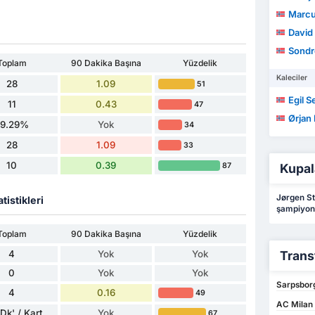
Marcu
David
Sondre
Toplam
90 Dakika Başına
Yüzdelik
Kaleciler
28
1.09
51
Egil S
11
0.43
47
Ørjan
39.29%
Yok
34
28
1.09
33
10
0.39
87
Kupal
Jørgen St
tistikleri
şampiyon
Toplam
90 Dakika Başına
Yüzdelik
4
Yok
Yok
Trans
0
Yok
Yok
Sarpsborg
4
0.16
49
AC Milan 
Dk' / Kart
Yok
67