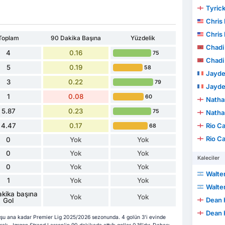
Tyrick
Chris
Chris
Toplam
90 Dakika Başına
Yüzdelik
Chadi
4
0.16
75
Chadi
5
0.19
58
Jayde
3
0.22
79
Jayde
1
0.08
60
Natha
5.87
0.23
75
Natha
4.47
0.17
Rio C
68
Rio C
0
Yok
Yok
0
Yok
Yok
Kaleciler
0
Yok
Yok
Walte
1
Yok
Yok
Walte
kika başına
Yok
Yok
Dean 
Gol
Dean 
 şu ana kadar Premier Lig 2025/2026 sezonunda. 4 golün 3'i evinde