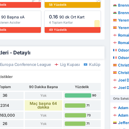
delik
58 Yüzdelik
Brenn
Brenn
0.16
90 Başına xA
90 dk Ort Kart
Yerem
klenen Asistler
4 Toplam Kartlar
Yerem
delik
49 Yüzdelik
Romai
Romai
Odson
leri - Detaylı
Odson
Europa Conference League
Lig Kupası
Kulüp Hazırlık Maçlar
Christ
Christ
istikler
Joel 
Toplam
90 Dakika Başına
Yüzdelik
Joel 
36
Yok
90
Orta Sahal
Maç başına 64
2314
71
dakika
Adam
,163,000
Adam
Yok
73
Jeffe
26
Yok
71