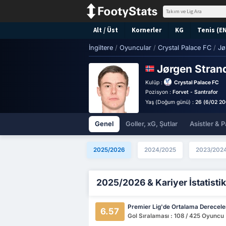
Alt / Üst
Kornerler
KG
Tenis (E
İngiltere
/
Oyuncular
/
Crystal Palace FC
/
Jø
Jørgen Stran
Kulüp :
Crystal Palace FC
Pozisyon :
Forvet - Santrafor
Yaş (Doğum günü) :
26 (6/02 2
Genel
Goller, xG, Şutlar
Asistler & P
2025/2026
2024/2025
2023/202
2025/2026 & Kariyer İstatistik
Premier Lig'de Ortalama Derecel
6.57
Gol Sıralaması : 108 / 425 Oyuncu