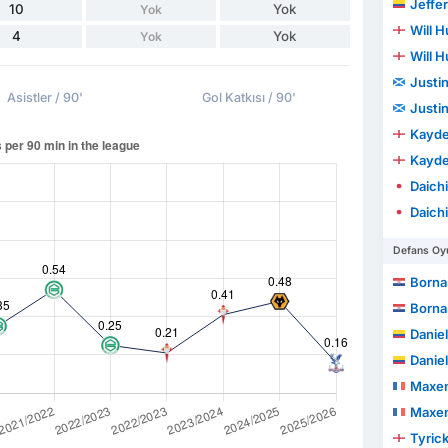
Jeffe
10
Yok
Yok
Will 
4
Yok
Yok
Will 
Justi
Asistler / 90'
Gol Katkısı / 90'
Justi
Kayde
Kayde
Daich
Daich
Defans Oyu
Borna
Borna
Danie
Danie
Maxen
Maxen
Tyrick