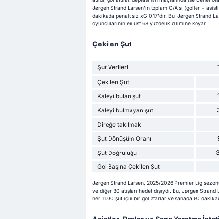
atıldı, gol attılar. deplasman maçlarında ise Genel ol
Jørgen Strand Larsen'in toplam G/A'sı (goller + asistle
dakikada penaltısız xG 0.17'dır. Bu, Jørgen Strand La
oyuncularının en üst 68 yüzdelik dilimine koyar.
Çekilen Şut
Şut Verileri
Çekilen Şut
Kaleyi bulan şut
Kaleyi bulmayan şut
Direğe takılmak
Şut Dönüşüm Oranı
Şut Doğruluğu
Gol Başına Çekilen Şut
Jørgen Strand Larsen, 2025/2026 Premier Lig sezonun
ve diğer 30 atışları hedef dışıydı. Bu, Jørgen Strand
her 11.00 şut için bir gol atarlar ve sahada 90 dakikada
Asistler, Paslar ve Şans Yaratma İstati