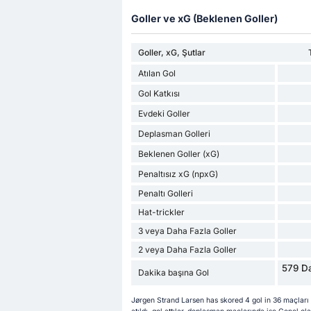
Goller ve xG (Beklenen Goller)
Goller, xG, Şutlar
Atılan Gol
Gol Katkısı
Evdeki Goller
Deplasman Golleri
Beklenen Goller (xG)
Penaltısız xG (npxG)
Penaltı Golleri
Hat-trickler
3 veya Daha Fazla Goller
2 veya Daha Fazla Goller
579 Da
Dakika başına Gol
Jørgen Strand Larsen has skored 4 gol in 36 maçları