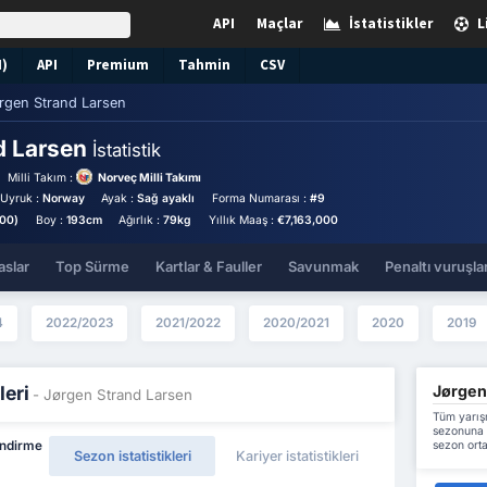
API
Maçlar
İstatistikler
L
N)
API
Premium
Tahmin
CSV
rgen Strand Larsen
d Larsen
İstatistik
Milli Takım :
Norveç Milli Takımı
Uyruk :
Norway
Ayak :
Sağ ayaklı
Forma Numarası :
#9
000)
Boy :
193cm
Ağırlık :
79kg
Yıllık Maaş :
€7,163,000
aslar
Top Sürme
Kartlar & Fauller
Savunmak
Penaltı vuruşlar
4
2022/2023
2021/2022
2020/2021
2020
2019
Jørgen 
leri
- Jørgen Strand Larsen
Tüm yarış
sezonuna k
sezon orta
endirme
Sezon istatistikleri
Kariyer istatistikleri