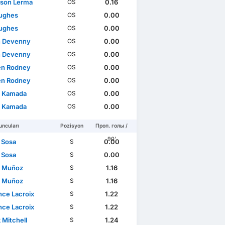
rson Lerma
0.16
OS
Hughes
0.00
OS
Hughes
0.00
OS
n Devenny
0.00
OS
n Devenny
0.00
OS
n Rodney
0.00
OS
n Rodney
0.00
OS
i Kamada
0.00
OS
i Kamada
0.00
OS
ncuları
Pozisyon
Проп. голы /
90'
 Sosa
0.00
S
 Sosa
0.00
S
l Muñoz
1.16
S
l Muñoz
1.16
S
ce Lacroix
1.22
S
ce Lacroix
1.22
S
 Mitchell
1.24
S