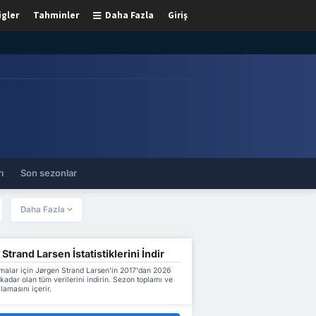
igler
Tahminler
Daha Fazla
Giriş
ı
Son sezonlar
Daha Fazla
Strand Larsen İstatistiklerini İndir
malar için Jørgen Strand Larsen'in 2017'dan 2026
adar olan tüm verilerini indirin. Sezon toplamı ve
lamasını içerir.