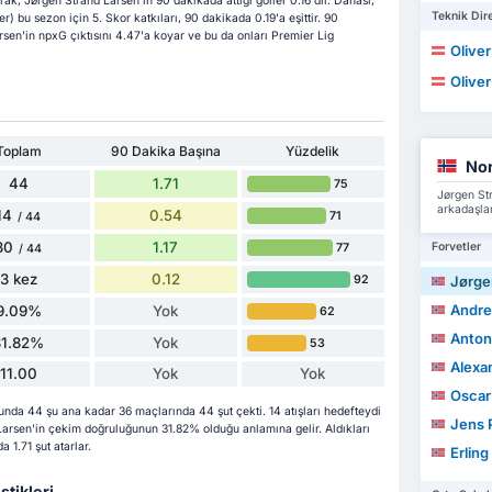
arak, Jørgen Strand Larsen'in 90 dakikada attığı goller 0.16'dır. Dahası,
Teknik Dire
r) bu sezon için 5. Skor katkıları, 90 dakikada 0.19'a eşittir. 90
rsen'in npxG çıktısını 4.47'a koyar ve bu da onları Premier Lig
Oliver
Oliver
Toplam
90 Dakika Başına
Yüzdelik
No
44
1.71
75
Jørgen Str
arkadaşlar
14
0.54
71
/ 44
30
1.17
Forvetler
77
/ 44
3 kez
0.12
92
Jørge
Andre
9.09%
Yok
62
Anton
31.82%
Yok
53
Alexa
11.00
Yok
Yok
Oscar
da 44 şu ana kadar 36 maçlarında 44 şut çekti. 14 atışları hedefteydi
Jens 
 Larsen'in çekim doğruluğunun 31.82% olduğu anlamına gelir. Aldıkları
 1.71 şut atarlar.
Erling
stikleri