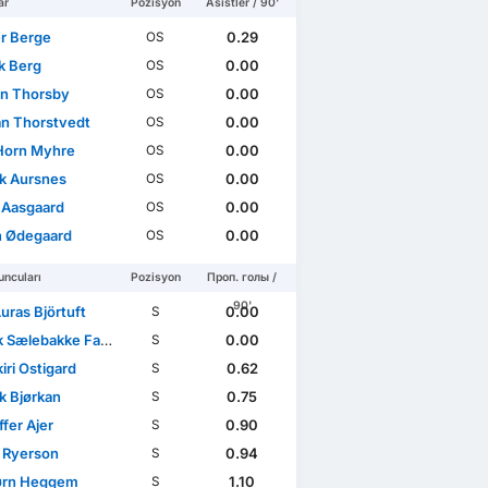
ar
Pozisyon
Asistler / 90'
r Berge
0.29
OS
k Berg
0.00
OS
n Thorsby
0.00
OS
ian Thorstvedt
0.00
OS
 Horn Myhre
0.00
OS
ik Aursnes
0.00
OS
 Aasgaard
0.00
OS
n Ødegaard
0.00
OS
ncuları
Pozisyon
Проп. голы /
90'
uras Björtuft
0.00
S
Sælebakke Falchener
0.00
S
iri Ostigard
0.62
S
k Bjørkan
0.75
S
ffer Ajer
0.90
S
n Ryerson
0.94
S
ørn Heggem
1.10
S