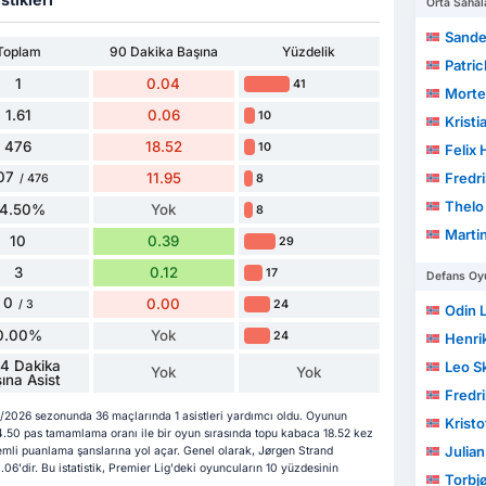
Orta Sahal
Sande
Toplam
90 Dakika Başına
Yüzdelik
Patric
1
0.04
41
Morte
1.61
0.06
10
Krist
476
18.52
10
Felix
07
11.95
Fredr
8
/ 476
Thelo
4.50%
Yok
8
Marti
10
0.39
29
3
0.12
17
Defans Oyu
0
0.00
24
/ 3
Odin L
0.00%
Yok
24
Henrik 
4 Dakika
Leo Sk
Yok
Yok
ına Asist
Fredri
/2026 sezonunda 36 maçlarında 1 asistleri yardımcı oldu. Oyunun
Kristo
.50 pas tamamlama oranı ile bir oyun sırasında topu kabaca 18.52 kez
Julia
emli puanlama şanslarına yol açar. Genel olarak, Jørgen Strand
06'dir. Bu istatistik, Premier Lig'deki oyuncuların 10 yüzdesinin
Torbj