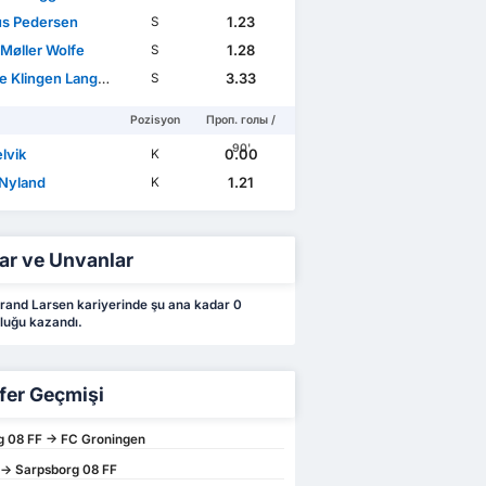
s Pedersen
1.23
S
 Møller Wolfe
1.28
S
 Klingen Langås
3.33
S
Pozisyon
Проп. голы /
90'
elvik
0.00
K
 Nyland
1.21
K
ar ve Unvanlar
rand Larsen kariyerinde şu ana kadar 0
luğu kazandı.
fer Geçmişi
 08 FF -> FC Groningen
-> Sarpsborg 08 FF