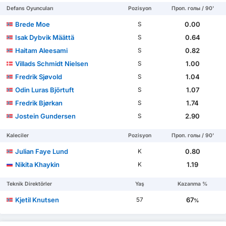
Defans Oyuncuları
Pozisyon
Проп. голы / 90'
Brede Moe
0.00
S
Isak Dybvik Määttä
0.64
S
Haitam Aleesami
0.82
S
Villads Schmidt Nielsen
1.00
S
Fredrik Sjøvold
1.04
S
Odin Luras Björtuft
1.07
S
Fredrik Bjørkan
1.74
S
Jostein Gundersen
2.90
S
Kaleciler
Pozisyon
Проп. голы / 90'
Julian Faye Lund
0.80
K
Nikita Khaykin
1.19
K
Teknik Direktörler
Yaş
Kazanma %
Kjetil Knutsen
67
57
%