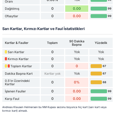
Oranı
0
0.00
Dağıtılmış
99
0
0.00
Ofsaytlar
99
Sarı Kartlar, Kırmızı Kartlar ve Faul İstatistikleri
90 Dakika
Kartlar & Fauller
Toplam
Yüzdelik
Başına
0
Yok
Yok
Sarı Kartlar
0
Yok
Yok
Kırmızı Kartlar
0
0
Toplam Kartlar
67
Yok
Dakika Başına Kart
Kartlar yok
67
0.5'in Üzerindeki
0
0%
68
Kartlar
0
0.00
İşlenen Fauller
99
0
0.00
Karşı Faul
99
Andreas Klausen Helmersen bu NM Kupası sezonu boyunca hiç kart (sarı kart veya
kırmızı kart) almadı.