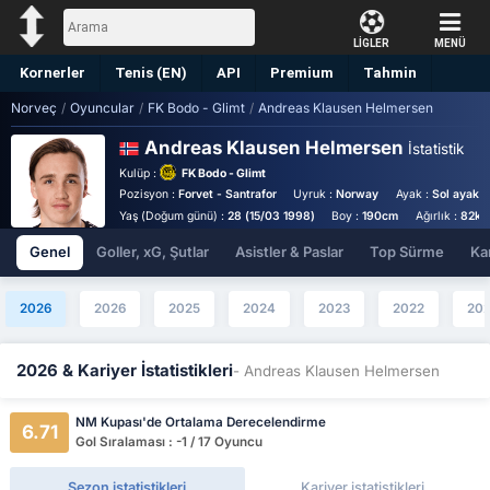
LİGLER
MENÜ
Kornerler
Tenis (EN)
API
Premium
Tahmin
Norveç
/
Oyuncular
/
FK Bodo - Glimt
/
Andreas Klausen Helmersen
Andreas Klausen Helmersen
İstatistik
Kulüp :
FK Bodo - Glimt
Pozisyon :
Forvet - Santrafor
Uyruk :
Norway
Ayak :
Sol ayaklı
Yaş (Doğum günü) :
28 (15/03 1998)
Boy :
190cm
Ağırlık :
82kg
Genel
Goller, xG, Şutlar
Asistler & Paslar
Top Sürme
Kar
2026
2026
2025
2024
2023
2022
202
2026 & Kariyer İstatistikleri
- Andreas Klausen Helmersen
NM Kupası'de Ortalama Derecelendirme
6.71
Gol Sıralaması : -1 / 17 Oyuncu
Sezon istatistikleri
Kariyer istatistikleri