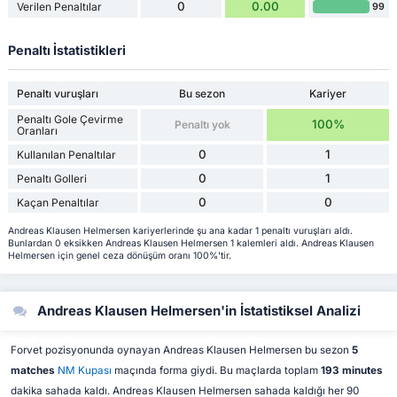
0
0.00
Verilen Penaltılar
99
Penaltı İstatistikleri
Penaltı vuruşları
Bu sezon
Kariyer
Penaltı Gole Çevirme
100%
Penaltı yok
Oranları
0
1
Kullanılan Penaltılar
0
1
Penaltı Golleri
0
0
Kaçan Penaltılar
Andreas Klausen Helmersen kariyerlerinde şu ana kadar 1 penaltı vuruşları aldı.
Bunlardan 0 eksikken Andreas Klausen Helmersen 1 kalemleri aldı. Andreas Klausen
Helmersen için genel ceza dönüşüm oranı 100%'tir.
Andreas Klausen Helmersen'in İstatistiksel Analizi
Forvet pozisyonunda oynayan Andreas Klausen Helmersen bu sezon
5
matches
NM Kupası
maçında forma giydi. Bu maçlarda toplam
193 minutes
dakika sahada kaldı. Andreas Klausen Helmersen sahada kaldığı her 90