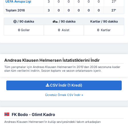
UEFA Avrupa Ligi
3
0
0
0
0
0
27'
Toplam 2016
3
0
0
0
0
0
27'
/ 90 dakika
/ 90 dakika
Kartlar / 90 dakika
0
Goller
0
Asist
0
Kartlar
Andreas Klausen Helmersen İstatistiklerini İndir
Tüm yarışmalar için Andreas Klausen Helmersen'in 2015'dan 2026 sezonuna kadar
olan tüm verilerini indirin. Sezon toplamı ve sezon ortalamasını içerir.
CSV İndir (1 Kredi)
Ücretsiz Örnek CSV İndir »
FK Bodo - Glimt Kadro
Andreas Klausen Helmersen'in kulüp seviyesindeki takım arkadaşları