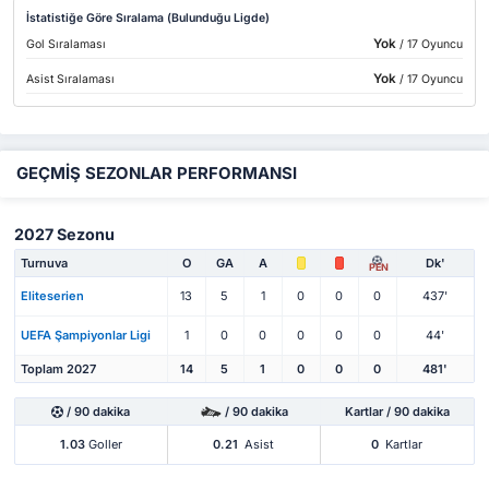
İstatistiğe Göre Sıralama (Bulunduğu Ligde)
Yok
Gol Sıralaması
/ 17 Oyuncu
Yok
Asist Sıralaması
/ 17 Oyuncu
GEÇMİŞ SEZONLAR PERFORMANSI
2027 Sezonu
Turnuva
O
GA
A
Dk'
PEN
Eliteserien
13
5
1
0
0
0
437'
UEFA Şampiyonlar Ligi
1
0
0
0
0
0
44'
Toplam 2027
14
5
1
0
0
0
481'
/ 90 dakika
/ 90 dakika
Kartlar / 90 dakika
1.03
Goller
0.21
Asist
0
Kartlar