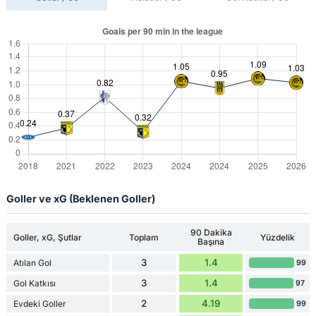
Goller ve xG (Beklenen Goller)
90 Dakika
Goller, xG, Şutlar
Toplam
Yüzdelik
Başına
3
1.4
Atılan Gol
99
3
1.4
Gol Katkısı
97
2
4.19
Evdeki Goller
99