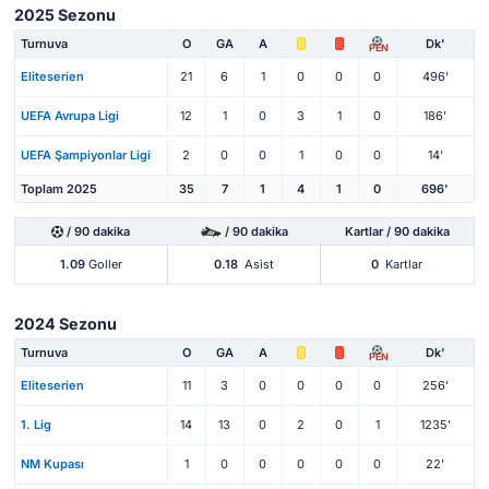
2025 Sezonu
Turnuva
O
GA
A
Dk'
PEN
Eliteserien
21
6
1
0
0
0
496'
UEFA Avrupa Ligi
12
1
0
3
1
0
186'
UEFA Şampiyonlar Ligi
2
0
0
1
0
0
14'
Toplam 2025
35
7
1
4
1
0
696'
/ 90 dakika
/ 90 dakika
Kartlar / 90 dakika
1.09
Goller
0.18
Asist
0
Kartlar
2024 Sezonu
Turnuva
O
GA
A
Dk'
PEN
Eliteserien
11
3
0
0
0
0
256'
1. Lig
14
13
0
2
0
1
1235'
NM Kupası
1
0
0
0
0
0
22'