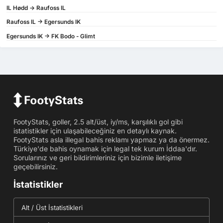
IL Hødd -> Raufoss IL
Raufoss IL -> Egersunds IK
Egersunds IK -> FK Bodo - Glimt
FootyStats, goller, 2.5 alt/üst, iy/ms, karşılıklı gol gibi
istatistikler için ulaşabileceğiniz en detaylı kaynak.
FootyStats asla illegal bahis reklamı yapmaz ya da önermez.
Türkiye'de bahis oynamak için legal tek kurum İddaa'dır.
Sorularınız ve geri bildirimleriniz için bizimle iletişime
geçebilirsiniz.
İstatistikler
Alt / Üst İstatistikleri