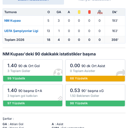
Turnuva
O
GA
A
Dk'
PEN
NM Kupası
5
3
0
0
0
0
193'
UEFA Şampiyonlar Ligi
13
1
0
0
0
0
163'
Toplam 2026
18
4
0
0
0
0
356'
NM Kupası'deki 90 dakikalık istatistikler başına
1.40
0.00
90 dk Ort Gol
90 dk Ort Asist
3 Toplam Goller
0 Toplam Asistler
99 Yüzdelik
68 Yüzdelik
1.40
0.53
90 başına G+A
90' başına xG
3 toplam gol katkıları
1.50 Beklenen Goller
97 Yüzdelik
98 Yüzdelik
Şartlar :
GA
: Atılan Gol
A
: Asist