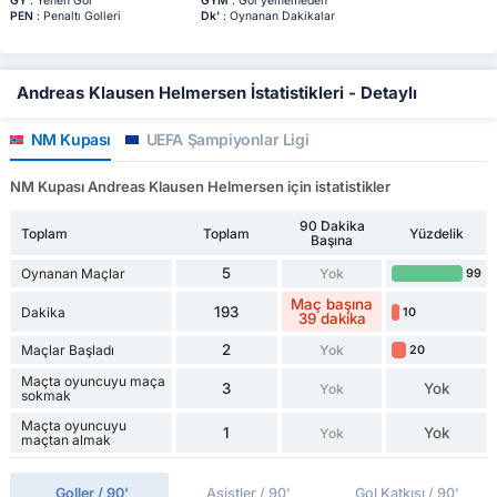
GY
: Yenen Gol
GYM
: Gol yememeden
PEN
: Penaltı Golleri
Dk'
: Oynanan Dakikalar
Andreas Klausen Helmersen İstatistikleri - Detaylı
NM Kupası
UEFA Şampiyonlar Ligi
NM Kupası Andreas Klausen Helmersen için istatistikler
90 Dakika
Toplam
Toplam
Yüzdelik
Başına
5
Oynanan Maçlar
Yok
99
Maç başına
193
Dakika
10
39 dakika
2
Maçlar Başladı
Yok
20
Maçta oyuncuyu maça
3
Yok
Yok
sokmak
Maçta oyuncuyu
1
Yok
Yok
maçtan almak
Goller / 90'
Asistler / 90'
Gol Katkısı / 90'