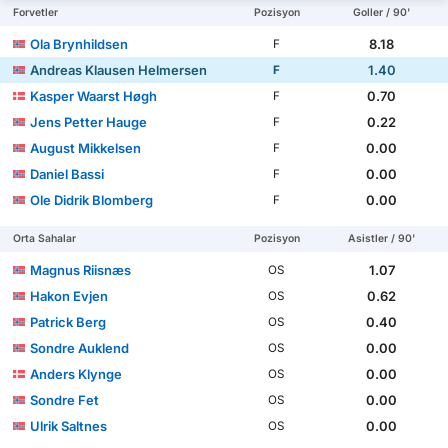
Forvetler
Pozisyon
Goller / 90'
Ola Brynhildsen
8.18
F
Andreas Klausen Helmersen
1.40
F
Kasper Waarst Høgh
0.70
F
Jens Petter Hauge
0.22
F
August Mikkelsen
0.00
F
Daniel Bassi
0.00
F
Ole Didrik Blomberg
0.00
F
Orta Sahalar
Pozisyon
Asistler / 90'
Magnus Riisnæs
1.07
OS
Hakon Evjen
0.62
OS
Patrick Berg
0.40
OS
Sondre Auklend
0.00
OS
Anders Klynge
0.00
OS
Sondre Fet
0.00
OS
Ulrik Saltnes
0.00
OS