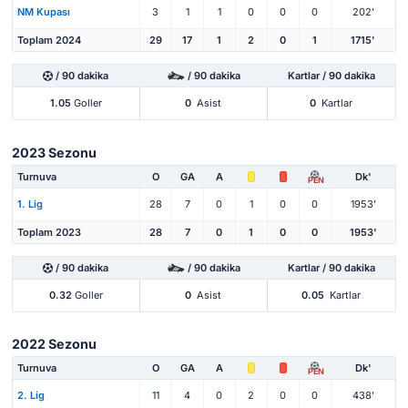
NM Kupası
3
1
1
0
0
0
202'
Toplam 2024
29
17
1
2
0
1
1715'
/ 90 dakika
/ 90 dakika
Kartlar / 90 dakika
1.05
Goller
0
Asist
0
Kartlar
2023 Sezonu
Turnuva
O
GA
A
Dk'
PEN
1. Lig
28
7
0
1
0
0
1953'
Toplam 2023
28
7
0
1
0
0
1953'
/ 90 dakika
/ 90 dakika
Kartlar / 90 dakika
0.32
Goller
0
Asist
0.05
Kartlar
2022 Sezonu
Turnuva
O
GA
A
Dk'
PEN
2. Lig
11
4
0
2
0
0
438'