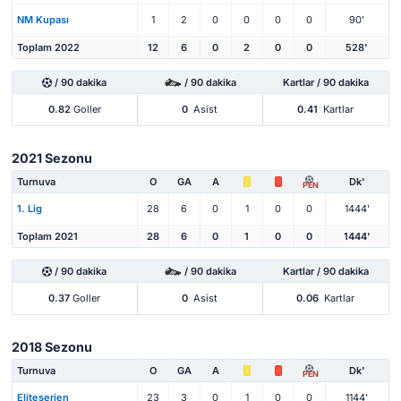
NM Kupası
1
2
0
0
0
0
90'
Toplam 2022
12
6
0
2
0
0
528'
/ 90 dakika
/ 90 dakika
Kartlar / 90 dakika
0.82
Goller
0
Asist
0.41
Kartlar
2021 Sezonu
Turnuva
O
GA
A
Dk'
PEN
1. Lig
28
6
0
1
0
0
1444'
Toplam 2021
28
6
0
1
0
0
1444'
/ 90 dakika
/ 90 dakika
Kartlar / 90 dakika
0.37
Goller
0
Asist
0.06
Kartlar
2018 Sezonu
Turnuva
O
GA
A
Dk'
PEN
Eliteserien
23
3
0
1
0
0
1144'