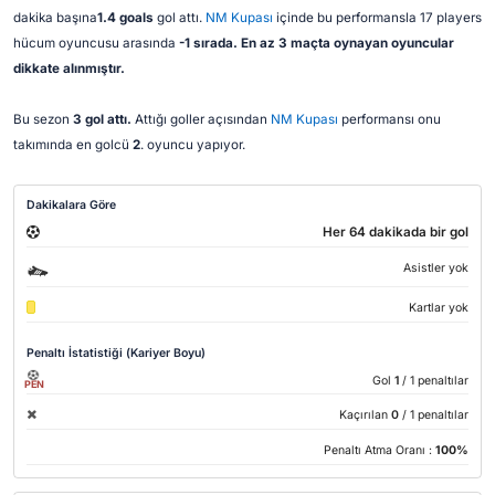
dakika başına
1.4 goals
gol attı.
NM Kupası
içinde bu performansla 17 players
hücum oyuncusu arasında
-1 sırada. En az 3 maçta oynayan oyuncular
dikkate alınmıştır.
Bu sezon
3 gol attı.
Attığı goller açısından
NM Kupası
performansı onu
takımında en golcü
2
. oyuncu yapıyor.
Dakikalara Göre
Her 64 dakikada bir gol
Asistler yok
Kartlar yok
Penaltı İstatistiği (Kariyer Boyu)
Gol
1
/ 1 penaltılar
PEN
Kaçırılan
0
/ 1 penaltılar
Penaltı Atma Oranı :
100%