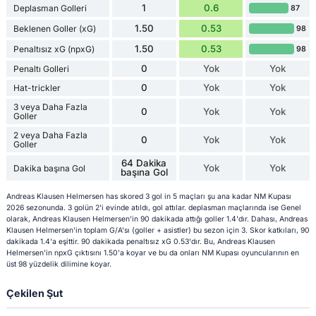
1
0.6
Deplasman Golleri
87
1.50
0.53
Beklenen Goller (xG)
98
1.50
0.53
Penaltısız xG (npxG)
98
0
Yok
Yok
Penaltı Golleri
0
Yok
Yok
Hat-trickler
3 veya Daha Fazla
0
Yok
Yok
Goller
2 veya Daha Fazla
0
Yok
Yok
Goller
64 Dakika
Yok
Yok
Dakika başına Gol
başına Gol
Andreas Klausen Helmersen has skored 3 gol in 5 maçları şu ana kadar NM Kupası
2026 sezonunda. 3 golün 2'i evinde atıldı, gol attılar. deplasman maçlarında ise Genel
olarak, Andreas Klausen Helmersen'in 90 dakikada attığı goller 1.4'dır. Dahası, Andreas
Klausen Helmersen'in toplam G/A'sı (goller + asistler) bu sezon için 3. Skor katkıları, 90
dakikada 1.4'a eşittir. 90 dakikada penaltısız xG 0.53'dır. Bu, Andreas Klausen
Helmersen'in npxG çıktısını 1.50'a koyar ve bu da onları NM Kupası oyuncularının en
üst 98 yüzdelik dilimine koyar.
Çekilen Şut