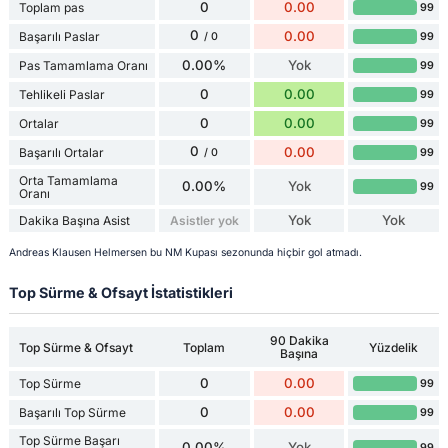
0
0.00
Toplam pas
99
0
0.00
Başarılı Paslar
99
/ 0
0.00%
Yok
Pas Tamamlama Oranı
99
0
0.00
Tehlikeli Paslar
99
0
0.00
Ortalar
99
0
0.00
Başarılı Ortalar
99
/ 0
Orta Tamamlama
0.00%
Yok
99
Oranı
Yok
Yok
Dakika Başına Asist
Asistler yok
Andreas Klausen Helmersen bu NM Kupası sezonunda hiçbir gol atmadı.
Top Sürme & Ofsayt İstatistikleri
90 Dakika
Top Sürme & Ofsayt
Toplam
Yüzdelik
Başına
0
0.00
Top Sürme
99
0
0.00
Başarılı Top Sürme
99
Top Sürme Başarı
0.00%
Yok
99