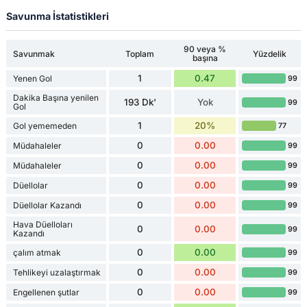
Savunma İstatistikleri
90 veya %
Savunmak
Toplam
Yüzdelik
başına
1
0.47
Yenen Gol
99
Dakika Başına yenilen
193 Dk'
Yok
99
Gol
1
20%
Gol yememeden
77
0
0.00
Müdahaleler
99
0
0.00
Müdahaleler
99
0
0.00
Düellolar
99
0
0.00
Düellolar Kazandı
99
Hava Düelloları
0
0.00
99
Kazandı
0
0.00
çalım atmak
99
0
0.00
Tehlikeyi uzalaştırmak
99
0
0.00
Engellenen şutlar
99