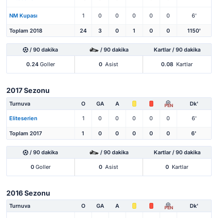
NM Kupası
1
0
0
0
0
0
6'
Toplam 2018
24
3
0
1
0
0
1150'
/ 90 dakika
/ 90 dakika
Kartlar / 90 dakika
0.24
Goller
0
Asist
0.08
Kartlar
2017 Sezonu
Turnuva
O
GA
A
Dk'
PEN
Eliteserien
1
0
0
0
0
0
6'
Toplam 2017
1
0
0
0
0
0
6'
/ 90 dakika
/ 90 dakika
Kartlar / 90 dakika
0
Goller
0
Asist
0
Kartlar
2016 Sezonu
Turnuva
O
GA
A
Dk'
PEN