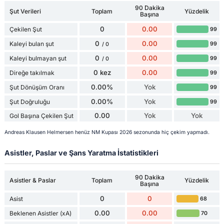
90 Dakika
Şut Verileri
Toplam
Yüzdelik
Başına
0
0.00
Çekilen Şut
99
0
0.00
Kaleyi bulan şut
99
/ 0
0
0.00
Kaleyi bulmayan şut
99
/ 0
0 kez
0.00
Direğe takılmak
99
0.00%
Yok
Şut Dönüşüm Oranı
99
0.00%
Yok
Şut Doğruluğu
99
0.00
Yok
Yok
Gol Başına Çekilen Şut
Andreas Klausen Helmersen henüz NM Kupası 2026 sezonunda hiç çekim yapmadı.
Asistler, Paslar ve Şans Yaratma İstatistikleri
90 Dakika
Asistler & Paslar
Toplam
Yüzdelik
Başına
0
0
Asist
68
0.00
0.00
Beklenen Asistler (xA)
70