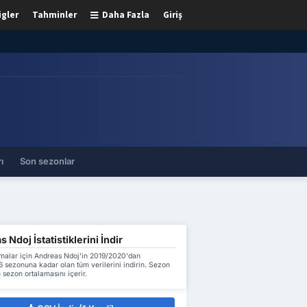
igler
Tahminler
Daha Fazla
Giriş
ı
Son sezonlar
 Ndoj İstatistiklerini İndir
malar için Andreas Ndoj'in 2019/2020'dan
 sezonuna kadar olan tüm verilerini indirin. Sezon
 sezon ortalamasını içerir.