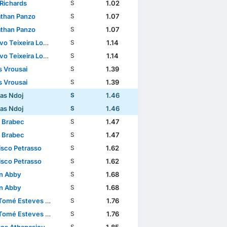
Richards
1.02
S
than Panzo
1.07
S
than Panzo
1.07
S
ixeira Lopes da Conceição
1.14
S
ixeira Lopes da Conceição
1.14
S
s Vrousai
1.39
S
s Vrousai
1.39
S
as Ndoj
1.46
S
as Ndoj
1.46
S
 Brabec
1.47
S
 Brabec
1.47
S
isco Petrasso
1.62
S
isco Petrasso
1.62
S
n Abby
1.68
S
n Abby
1.68
S
mé Esteves Baptista
1.76
S
mé Esteves Baptista
1.76
S