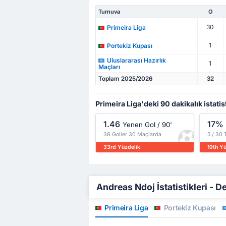
Turnuva
O
30
Primeira Liga
1
Portekiz Kupası
Uluslararası Hazırlık
1
Maçları
Toplam 2025/2026
32
Primeira Liga'deki 90 dakikalık istatis
1.46
17%
Yenen Gol / 90'
38 Goller 30 Maçlarda
5 / 30
33rd Yüzdelik
19th Y
Andreas Ndoj İstatistikleri - De
Primeira Liga
Portekiz Kupası