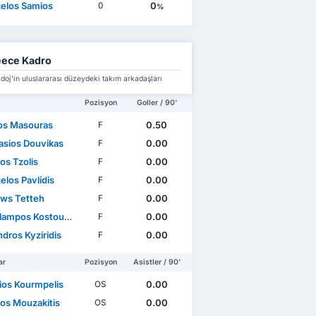
elos Samios
0
0
%
ece Kadro
oj'in uluslararası düzeydeki takım arkadaşları
Pozisyon
Goller / 90'
os Masouras
0.50
F
asios Douvikas
0.00
F
os Tzolis
0.00
F
elos Pavlidis
0.00
F
ws Tetteh
0.00
F
ampos Kostoulas
0.00
F
dros Kyziridis
0.00
F
ar
Pozisyon
Asistler / 90'
rios Kourmpelis
0.00
OS
tos Mouzakitis
0.00
OS