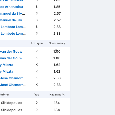
aos Athanasiou
1.85
S
aos Athanasiou
1.85
S
nuel da Silva Moreira
2.57
S
nuel da Silva Moreira
2.57
S
 Lomboto Lompombi
2.88
S
 Lomboto Lompombi
2.88
S
Pozisyon
Проп. голы /
90'
 van der Gouw
1.00
K
 van der Gouw
1.00
K
y Miszta
1.62
K
y Miszta
1.62
K
sé Chamorro Rodríguez
2.33
K
sé Chamorro Rodríguez
2.33
K
ktörler
Yaş
Kazanma %
s Silaidopoulos
18
0
%
s Silaidopoulos
18
0
%