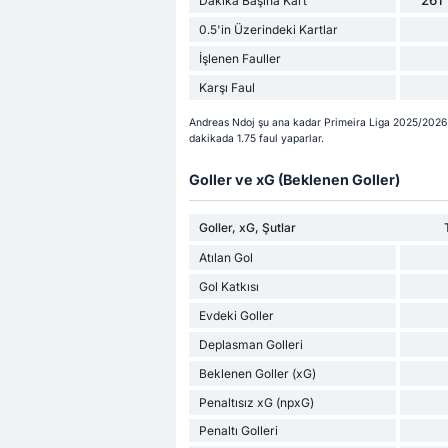
261 
Dakika Başına Kart
0.5'in Üzerindeki Kartlar
İşlenen Fauller
Karşı Faul
Andreas Ndoj şu ana kadar Primeira Liga 2025/2026 s
dakikada 1.75 faul yaparlar.
Goller ve xG (Beklenen Goller)
Goller, xG, Şutlar
Atılan Gol
Gol Katkısı
Evdeki Goller
Deplasman Golleri
Beklenen Goller (xG)
Penaltısız xG (npxG)
Penaltı Golleri