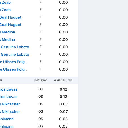
 Zoabi
0.00
F
 Zoabi
0.00
F
Gual Huguet
0.00
F
Gual Huguet
0.00
F
s Medina
0.00
F
s Medina
0.00
F
l Genuino Lobato
0.00
F
l Genuino Lobato
0.00
F
isses Folgado Monteiro
0.00
F
isses Folgado Monteiro
0.00
F
ar
Pozisyon
Asistler / 90'
ios Liavas
0.12
OS
ios Liavas
0.12
OS
 Nikitscher
0.07
OS
 Nikitscher
0.07
OS
ohlmann
0.05
OS
ohlmann
0.05
OS