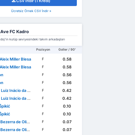
CSV İndir (1 Kredi)
Ücretsiz Örnek CSV İndir »
 Ave FC Kadro
oj'in kulüp seviyesindeki takım arkadaşları
Pozisyon
Goller / 90'
Aleix Miller Blesa
0.58
F
Aleix Miller Blesa
0.58
F
on
0.56
F
on
0.56
F
uiz Inácio da Silva
0.42
F
uiz Inácio da Silva
0.42
F
Špikić
0.10
F
Špikić
0.10
F
ezerra de Oliveira
0.07
F
ezerra de Oliveira
0.07
F