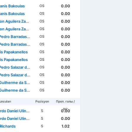
anis Bakoulas
0.00
OS
anis Bakoulas
0.00
OS
 Aguilera Zamora
0.00
OS
 Aguilera Zamora
0.00
OS
dro Barradas Novais
0.00
OS
dro Barradas Novais
0.00
OS
is Papakanellos
0.00
OS
is Papakanellos
0.00
OS
dro Salazar da Graça
0.00
OS
dro Salazar da Graça
0.00
OS
lherme da Silva Pae
0.00
OS
lherme da Silva Pae
0.00
OS
ncuları
Pozisyon
Проп. голы /
90'
 Daniel Ulineia Buta
0.00
S
 Daniel Ulineia Buta
0.00
S
Richards
1.02
S