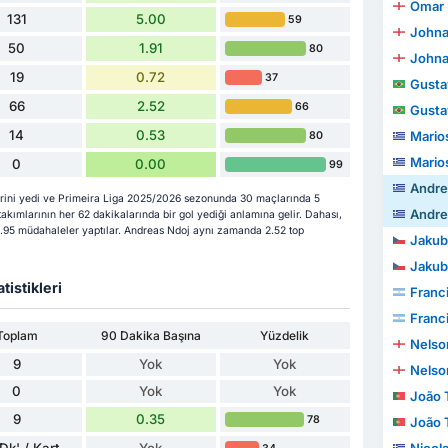
Omar 
131
5.00
59
Johna
50
1.91
80
Johna
19
0.72
37
Gustavo Te
66
2.52
66
Gustavo Te
14
0.53
Mario
80
Mario
0
0.00
99
Andre
rini yedi ve Primeira Liga 2025/2026 sezonunda 30 maçlarında 5
Andre
akımlarının her 62 dakikalarında bir gol yediği anlamına gelir. Dahası,
0.95 müdahaleler yaptılar. Andreas Ndoj aynı zamanda 2.52 top
Jakub
Jakub
tistikleri
Franc
Franc
Toplam
90 Dakika Başına
Yüzdelik
Nelso
9
Yok
Yok
Nelso
0
Yok
Yok
João To
9
0.35
78
João To