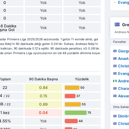
Evang
0
Yok
Yok
0
Yok
Yok
0
Yok
Yok
Gre
6 Dakika
Yok
Yok
şına Gol
Andreas Nd
adar Primeira Liga 2025/2026 sezonunda. 1 golün 1'i evinde atıldı, gol
Forvetler
as Ndoj'in 90 dakikada attığı goller 0.04'dır. Dahası, Andreas Ndoj'in
 katkıları, 90 dakikada 0.12'a eşittir. 90 dakikada penaltısız xG 0.08'dır.
Giorg
 da onları Primeira Liga oyuncularının en üst 48 yüzdelik dilimine koyar.
Anast
Christ
Evang
Toplam
90 Dakika Başına
Yüzdelik
Andre
22
0.84
50
Charal
4
0.15
Alexan
37
/ 22
18
0.69
55
/ 22
Orta Sahal
1 kez
0.04
75
Dimit
4.55%
Yok
44
Chris