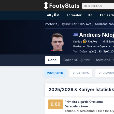
Alt / Üst
Kornerler
KG
Tenis (E
Portekiz
/
Oyuncular
/
Rio Ave
/
Andreas Nd
Andreas Ndo
Kulüp :
Rio Ave
Milli Tak
Pozisyon :
Savunma Oyuncusu -
Yaş (Doğum günü) :
23 (2/02 20
Genel
Goller, xG, Şutlar
Asistler & P
2025/2026
2024/2025
2023/202
2025/2026 & Kariyer İstatistik
Primeira Liga'de Ortalama
6.60
Derecelendirme
Yenen Gol Sıralaması : 118 / 185 