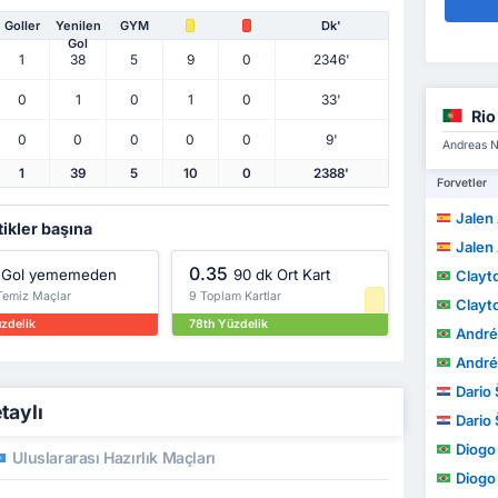
Goller
Yenilen
GYM
Dk'
Gol
1
38
5
9
0
2346'
0
1
0
1
0
33'
Rio
0
0
0
0
0
9'
Andreas Nd
1
39
5
10
0
2388'
Forvetler
Jalen 
tikler başına
Jalen 
0.35
Gol yememeden
90 dk Ort Kart
Clayt
 Temiz Maçlar
9 Toplam Kartlar
Clayt
üzdelik
78th Yüzdelik
André L
André L
Dario 
taylı
Dario 
Diogo B
Uluslararası Hazırlık Maçları
Diogo B