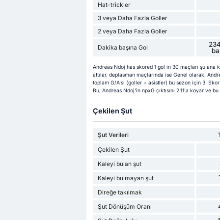
Hat-trickler
3 veya Daha Fazla Goller
2 veya Daha Fazla Goller
234
Dakika başına Gol
ba
Andreas Ndoj has skored 1 gol in 30 maçları şu ana k
attılar. deplasman maçlarında ise Genel olarak, Andre
toplam G/A'sı (goller + asistler) bu sezon için 3. Skor
Bu, Andreas Ndoj'in npxG çıktısını 2.11'a koyar ve bu
Çekilen Şut
Şut Verileri
Çekilen Şut
Kaleyi bulan şut
Kaleyi bulmayan şut
Direğe takılmak
Şut Dönüşüm Oranı