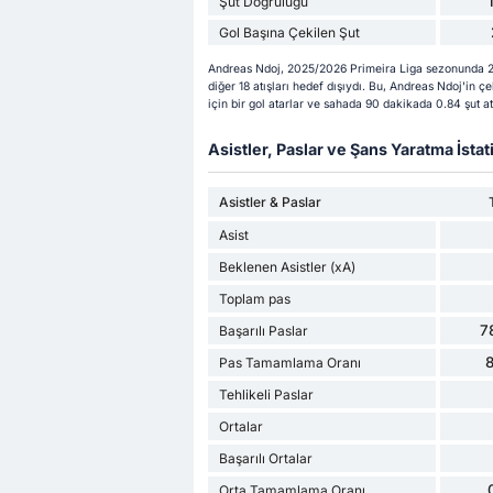
Şut Doğruluğu
Gol Başına Çekilen Şut
Andreas Ndoj, 2025/2026 Primeira Liga sezonunda 22 
diğer 18 atışları hedef dışıydı. Bu, Andreas Ndoj'in 
için bir gol atarlar ve sahada 90 dakikada 0.84 şut at
Asistler, Paslar ve Şans Yaratma İstati
Asistler & Paslar
Asist
Beklenen Asistler (xA)
Toplam pas
7
Başarılı Paslar
Pas Tamamlama Oranı
Tehlikeli Paslar
Ortalar
Başarılı Ortalar
Orta Tamamlama Oranı