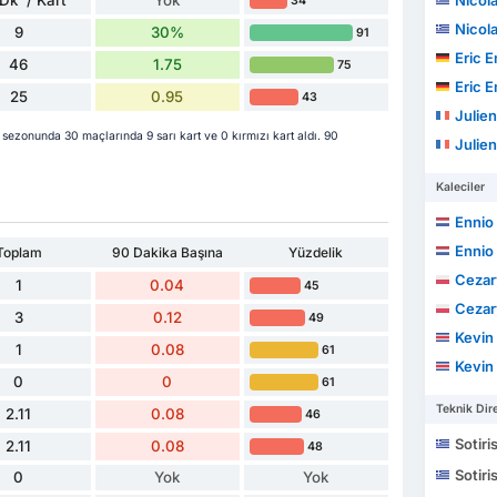
Dk' / Kart
Yok
Nicol
34
Nicol
9
30%
91
Eric Ema
46
1.75
75
Eric Ema
25
0.95
43
Julien
ezonunda 30 maçlarında 9 sarı kart ve 0 kırmızı kart aldı. 90
Julien
Kaleciler
Ennio
Ennio
Toplam
90 Dakika Başına
Yüzdelik
Cezar
1
0.04
45
Cezar
3
0.12
49
Kevin Jo
1
0.08
61
Kevin Jo
0
0
61
Teknik Dire
2.11
0.08
46
Sotiri
2.11
0.08
48
Sotiri
0
Yok
Yok