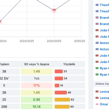
Theof
Theof
Brandon
Brandon
João Pe
João Pe
Anton
Anton
João Pe
João Pe
Toplam
90 veya % başına
Yüzdelik
Ryan Gui
38
1.46
33
Ryan Gui
62 Dk'
Yok
34
Defans Oyu
5
17%
19
Leonardo
38
1.45
49
Leonardo
25
0.95
62
Omar 
266
10.14
60