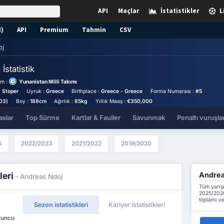
API
Maçlar
İstatistikler
L
N)
API
Premium
Tahmin
CSV
oj
j
İstatistik
ım :
Yunanistan Milli Takımı
 Stoper
Uyruk :
Greece
Birthplace :
Greece - Greece
Forma Numarası :
#5
03)
Boy :
188cm
Ağırlık :
85kg
Yıllık Maaş :
€350,000
aslar
Top Sürme
Kartlar & Fauller
Savunmak
Penaltı vuruşlar
4
2022/2023
2021/2022
2019/2020
Andreas
leri
- Andreas Ndoj
Tüm yarış
2025/2026
toplamı ve
Sezon istatistikleri
Kariyer istatistikleri
Oyuncu