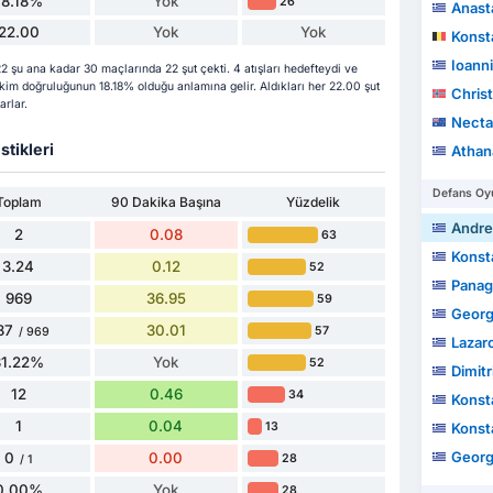
18.18%
Yok
26
Anast
22.00
Yok
Yok
Konst
Ioanni
şu ana kadar 30 maçlarında 22 şut çekti. 4 atışları hedefteydi ve
çekim doğruluğunun 18.18% olduğu anlamına gelir. Aldıkları her 22.00 şut
Christ
arlar.
Nectar
stikleri
Athan
Defans Oyu
Toplam
90 Dakika Başına
Yüzdelik
Andre
2
0.08
63
Konst
3.24
0.12
52
Panag
969
36.95
59
Georg
87
30.01
57
/ 969
Lazar
81.22%
Yok
52
Dimitr
12
0.46
34
Konstan
1
0.04
13
Konstan
Georgi
0
0.00
28
/ 1
0.00%
Yok
28