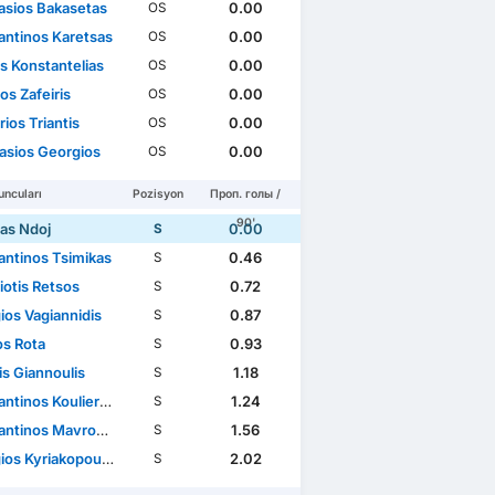
asios Bakasetas
0.00
OS
antinos Karetsas
0.00
OS
s Konstantelias
0.00
OS
os Zafeiris
0.00
OS
ios Triantis
0.00
OS
asios Georgios
0.00
OS
ncuları
Pozisyon
Проп. голы /
90'
as Ndoj
0.00
S
antinos Tsimikas
0.46
S
iotis Retsos
0.72
S
ios Vagiannidis
0.87
S
os Rota
0.93
S
is Giannoulis
1.18
S
tinos Koulierakis
1.24
S
tinos Mavropanos
1.56
S
os Kyriakopoulos
2.02
S