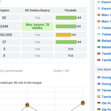
r
Karem
Karem
Toplam
90 Dakika Başına
Yüzdelik
Marc 
30
Yok
84
Marc 
Maç başına 78
2346
83
dakika
Tobía
Tobía
350,000
Yok
63
Rafae
27
Yok
84
Rafae
3
Yok
Yok
Tamble Ul
5
Yok
Yok
Tamble Ul
Orta Sahal
Gol yememeden
Goller / 90'
Georg
Georg
Tamás
Tamás
Ole P
Ole P