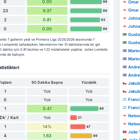
0
0.00
Omar 
99
Omar 
23
9.37
99
Johna
2
0.81
93
Johna
0
0.00
99
Gustavo Te
mbi 7 gollerini yedi ve Primeira Liga 2025/2026 sezonunda 7
Gustavo Te
to Lompombi sahadayken, takımlarının her 31 dakikalarında bir gol
0 dakika için 0.81 tackles ve 1.22 müdahaleler yaptılar. Julien Lomboto
Mario
nda da topluyor.
Mario
Andre
tistikleri
Andre
Toplam
90 Dakika Başına
Yüzdelik
Jakub
1
Yok
Yok
Jakub
Franc
0
Yok
Yok
Franc
1
0.41
89
Nelso
Dk' / Kart
Yok
21
Nelso
1
14%
47
João To
4
1.63
69