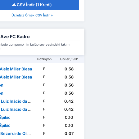
CSV İndir (1 Kredi)
Ücretsiz Örnek CSV İndir »
 Ave FC Kadro
mboto Lompombi 'in kulüp seviyesindeki takım
ı
Pozisyon
Goller / 90'
Aleix Miller Blesa
0.58
F
Aleix Miller Blesa
0.58
F
on
0.56
F
on
0.56
F
uiz Inácio da Silva
0.42
F
uiz Inácio da Silva
0.42
F
Špikić
0.10
F
Špikić
0.10
F
ezerra de Oliveira
0.07
F