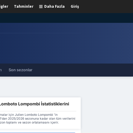
igler
Tahminler
Daha Fazla
Giriş
ı
Son sezonlar
Lomboto Lompombi İstatistiklerini
malar için Julien Lomboto Lompombi 'in
'dan 2025/2026 sezonuna kadar olan tüm verilerini
ezon toplamı ve sezon ortalamasını içerir.