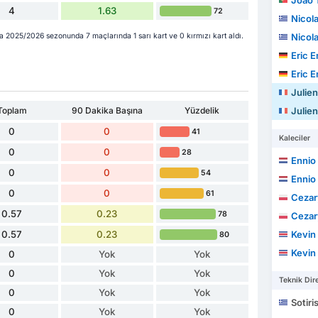
João To
4
1.63
72
Nicol
2025/2026 sezonunda 7 maçlarında 1 sarı kart ve 0 kırmızı kart aldı.
Nicol
Eric Ema
Eric Ema
Julien
Toplam
90 Dakika Başına
Yüzdelik
Julien
0
0
41
Kaleciler
0
0
28
Ennio
0
0
54
Ennio
0
0
61
Cezar
0.57
0.23
78
Cezar
0.57
0.23
Kevin Jo
80
Kevin Jo
0
Yok
Yok
0
Yok
Yok
Teknik Dire
0
Yok
Yok
Sotiri
0
Yok
Yok