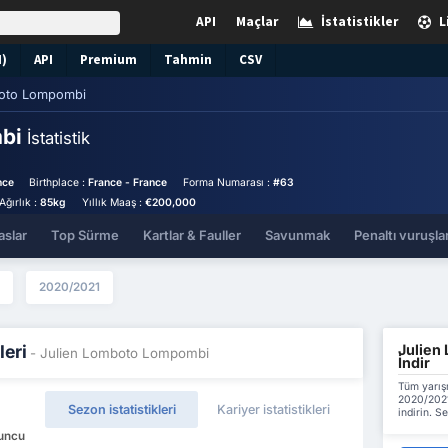
API
Maçlar
İstatistikler
L
N)
API
Premium
Tahmin
CSV
boto Lompombi
mbi
İstatistik
nce
Birthplace :
France - France
Forma Numarası :
#63
Ağırlık :
85kg
Yıllık Maaş :
€200,000
aslar
Top Sürme
Kartlar & Fauller
Savunmak
Penaltı vuruşlar
2020/2021
Julien 
leri
- Julien Lomboto Lompombi
İndir
Tüm yarış
2020/2021
Sezon istatistikleri
Kariyer istatistikleri
indirin. S
yuncu