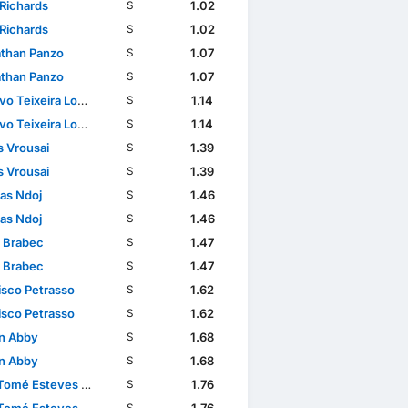
Richards
1.02
S
Richards
1.02
S
than Panzo
1.07
S
than Panzo
1.07
S
ixeira Lopes da Conceição
1.14
S
ixeira Lopes da Conceição
1.14
S
s Vrousai
1.39
S
s Vrousai
1.39
S
as Ndoj
1.46
S
as Ndoj
1.46
S
 Brabec
1.47
S
 Brabec
1.47
S
isco Petrasso
1.62
S
isco Petrasso
1.62
S
n Abby
1.68
S
n Abby
1.68
S
mé Esteves Baptista
1.76
S