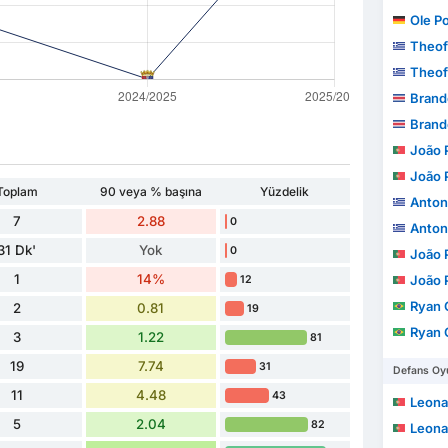
Ole P
Theof
Theof
Brandon
Brandon
João Pe
João Pe
Toplam
90 veya % başına
Yüzdelik
Anton
7
2.88
0
Anton
31 Dk'
Yok
0
João Pe
1
14%
João Pe
12
Ryan Gui
2
0.81
19
Ryan Gui
3
1.22
81
19
7.74
31
Defans Oyu
11
4.48
43
Leonardo
5
2.04
82
Leonardo