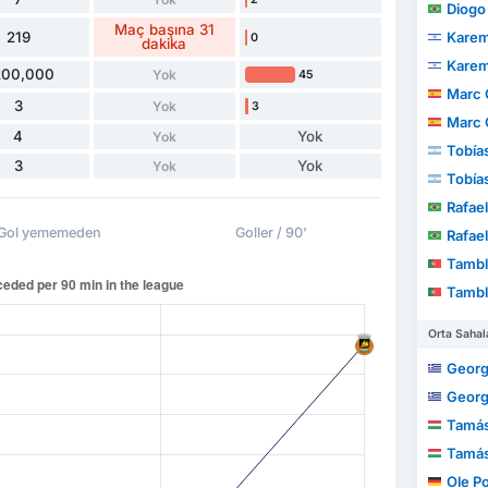
Diogo B
Maç başına 31
219
Karem
0
dakika
Karem
200,000
Yok
45
Marc 
3
Yok
3
Marc 
4
Yok
Yok
Tobía
3
Yok
Yok
Tobía
Rafae
Gol yememeden
Goller / 90'
Rafae
Tamble Ul
Tamble Ul
Orta Sahal
Georg
Georg
Tamás
Tamás
Ole P