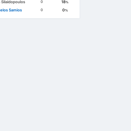
s Silaidopoulos
18
0
%
elos Samios
0
0
%