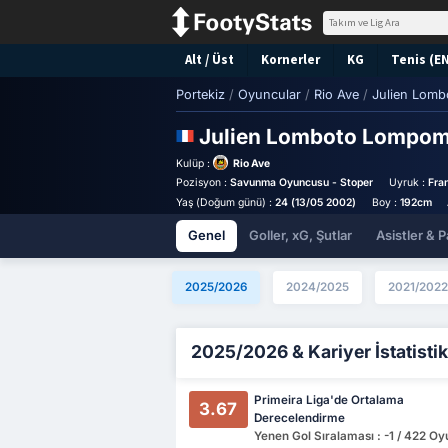
Alt / Üst
Kornerler
KG
Tenis (E
Portekiz
/
Oyuncular
/
Rio Ave
/
Julien Lom
Julien Lomboto Lompo
Kulüp :
Rio Ave
Pozisyon :
Savunma Oyuncusu - Stoper
Uyruk :
Fra
Yaş (Doğum günü) :
24 (13/05 2002)
Boy :
192cm
Genel
Goller, xG, Şutlar
Asistler & P
2025/2026
2024/2025
2021/2022
2025/2026 & Kariyer İstatistik
Primeira Liga'de Ortalama
3.67
Derecelendirme
Yenen Gol Sıralaması : -1 / 422 O