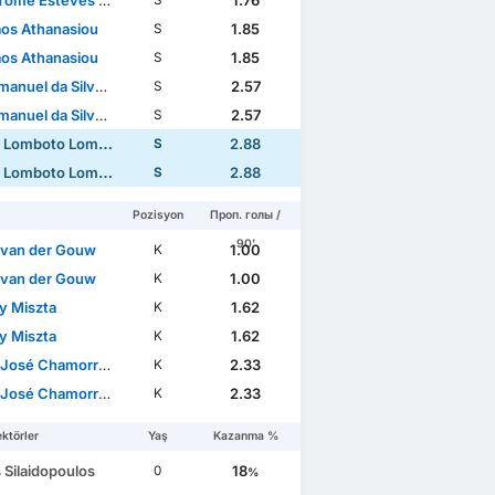
mé Esteves Baptista
1.76
S
aos Athanasiou
1.85
S
aos Athanasiou
1.85
S
nuel da Silva Moreira
2.57
S
nuel da Silva Moreira
2.57
S
 Lomboto Lompombi
2.88
S
 Lomboto Lompombi
2.88
S
Pozisyon
Проп. голы /
90'
 van der Gouw
1.00
K
 van der Gouw
1.00
K
y Miszta
1.62
K
y Miszta
1.62
K
sé Chamorro Rodríguez
2.33
K
sé Chamorro Rodríguez
2.33
K
ktörler
Yaş
Kazanma %
s Silaidopoulos
18
0
%