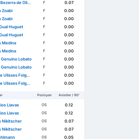
ezerra de Oliveira
0.07
F
 Zoabi
0.00
F
 Zoabi
0.00
F
Gual Huguet
0.00
F
Gual Huguet
0.00
F
s Medina
0.00
F
s Medina
0.00
F
l Genuino Lobato
0.00
F
l Genuino Lobato
0.00
F
isses Folgado Monteiro
0.00
F
isses Folgado Monteiro
0.00
F
ar
Pozisyon
Asistler / 90'
ios Liavas
0.12
OS
ios Liavas
0.12
OS
 Nikitscher
0.07
OS
 Nikitscher
0.07
OS
ohlmann
0.05
OS