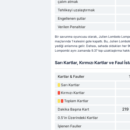
çalım atmak
Tehlikeyi uzalaştırmak
Engellenen şutlar
Verilen Penaltılar
Bir savunma oyuncusu olarak, Julien Lomboto Lompo
maçlarında 1 kalesini gole kapattı. Bu, Julien Lombo
yediği anlamına gelir. Dahası, sahada oldukları her 9
Lompombi aynı zamanda 9.37 top uzaklaştırma hakkı
Sarı Kartlar, Kırmızı Kartlar ve Faul İsta
Kartlar & Fauller
Sarı Kartlar
Kırmızı Kartlar
Toplam Kartlar
219 
Dakika Başına Kart
0.5'in Üzerindeki Kartlar
İşlenen Fauller