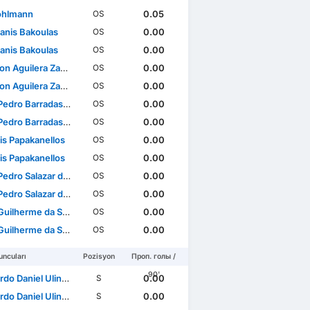
ohlmann
0.05
OS
anis Bakoulas
0.00
OS
anis Bakoulas
0.00
OS
 Aguilera Zamora
0.00
OS
 Aguilera Zamora
0.00
OS
dro Barradas Novais
0.00
OS
dro Barradas Novais
0.00
OS
is Papakanellos
0.00
OS
is Papakanellos
0.00
OS
dro Salazar da Graça
0.00
OS
dro Salazar da Graça
0.00
OS
lherme da Silva Pae
0.00
OS
lherme da Silva Pae
0.00
OS
ncuları
Pozisyon
Проп. голы /
90'
 Daniel Ulineia Buta
0.00
S
 Daniel Ulineia Buta
0.00
S