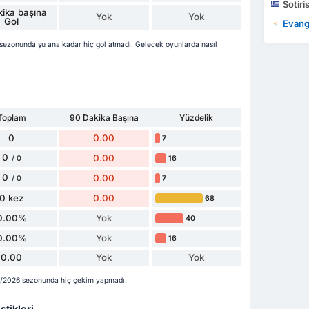
Sotiri
ika başına
Yok
Yok
Gol
Evang
ezonunda şu ana kadar hiç gol atmadı. Gelecek oyunlarda nasıl
Toplam
90 Dakika Başına
Yüzdelik
0
0.00
7
0
0.00
16
/ 0
0
0.00
7
/ 0
0 kez
0.00
68
0.00%
Yok
40
0.00%
Yok
16
0.00
Yok
Yok
5/2026 sezonunda hiç çekim yapmadı.
stikleri