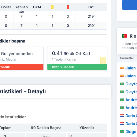
Goller
Yenilen
GYM
Dk'
Gol
0
7
1
1
0
219'
0
7
1
1
0
219'
Rio
tikler başına
Julien Lo
arkadaşlar
0.41
Gol yememeden
90 dk Ort Kart
Forvetler
emiz Maçlar
1 Toplam Kartlar
üzdelik
89th Yüzdelik
Jalen 
Jalen 
Clayt
stikleri - Detaylı
Clayt
André L
André L
Dario 
 istatistikler
Dario 
Toplam
90 Dakika Başına
Yüzdelik
Diogo B
7
Yok
2