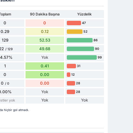
Toplam
90 Dakika Başına
Yüzdelik
0
0
47
0.29
0.12
52
129
52.53
86
22
49.68
90
/ 129
94.57%
Yok
99
1
0.41
31
0
0.00
12
0
0.00
28
/ 0
0.00%
Yok
28
Yok
Yok
stler yok
 hiçbir gol atmadı.