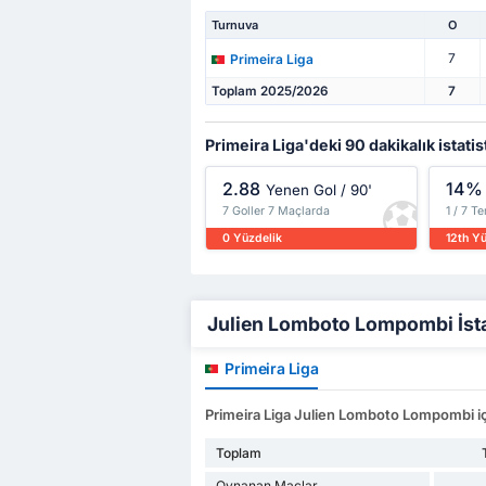
Turnuva
O
7
Primeira Liga
Toplam 2025/2026
7
Primeira Liga'deki 90 dakikalık istatis
2.88
14%
Yenen Gol / 90'
7 Goller 7 Maçlarda
1 / 7 T
0 Yüzdelik
12th Y
Julien Lomboto Lompombi İstati
Primeira Liga
Primeira Liga Julien Lomboto Lompombi için
Toplam
Oynanan Maçlar