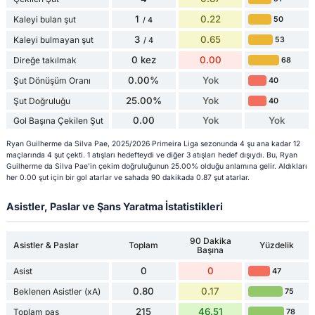
1
0.22
Kaleyi bulan şut
50
/ 4
3
0.65
Kaleyi bulmayan şut
53
/ 4
0 kez
0.00
Direğe takılmak
68
0.00%
Yok
Şut Dönüşüm Oranı
40
25.00%
Yok
Şut Doğruluğu
40
0.00
Yok
Yok
Gol Başına Çekilen Şut
Ryan Guilherme da Silva Pae, 2025/2026 Primeira Liga sezonunda 4 şu ana kadar 12
maçlarında 4 şut çekti. 1 atışları hedefteydi ve diğer 3 atışları hedef dışıydı. Bu, Ryan
Guilherme da Silva Pae'in çekim doğruluğunun 25.00% olduğu anlamına gelir. Aldıkları
her 0.00 şut için bir gol atarlar ve sahada 90 dakikada 0.87 şut atarlar.
Asistler, Paslar ve Şans Yaratma İstatistikleri
90 Dakika
Asistler & Paslar
Toplam
Yüzdelik
Başına
0
0
Asist
47
0.80
0.17
Beklenen Asistler (xA)
75
215
46.51
Toplam pas
78