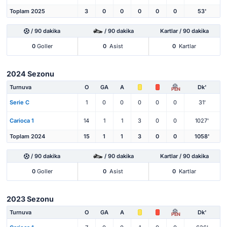
Toplam 2025
3
0
0
0
0
0
53'
/ 90 dakika
/ 90 dakika
Kartlar / 90 dakika
0
Goller
0
Asist
0
Kartlar
2024 Sezonu
Turnuva
O
GA
A
Dk'
PEN
Serie C
1
0
0
0
0
0
31'
Carioca 1
14
1
1
3
0
0
1027'
Toplam 2024
15
1
1
3
0
0
1058'
/ 90 dakika
/ 90 dakika
Kartlar / 90 dakika
0
Goller
0
Asist
0
Kartlar
2023 Sezonu
Turnuva
O
GA
A
Dk'
PEN