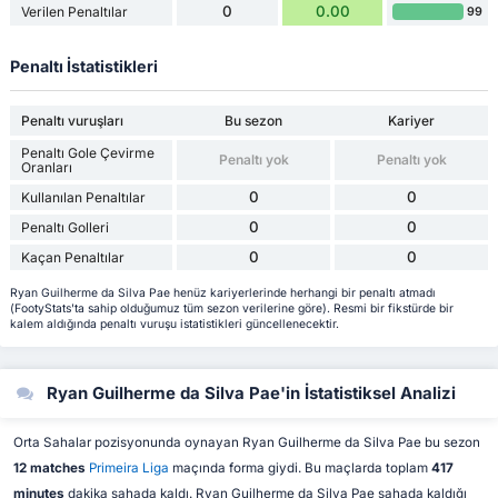
0
0.00
Verilen Penaltılar
99
Penaltı İstatistikleri
Penaltı vuruşları
Bu sezon
Kariyer
Penaltı Gole Çevirme
Penaltı yok
Penaltı yok
Oranları
0
0
Kullanılan Penaltılar
0
0
Penaltı Golleri
0
0
Kaçan Penaltılar
Ryan Guilherme da Silva Pae henüz kariyerlerinde herhangi bir penaltı atmadı
(FootyStats'ta sahip olduğumuz tüm sezon verilerine göre). Resmi bir fikstürde bir
kalem aldığında penaltı vuruşu istatistikleri güncellenecektir.
Ryan Guilherme da Silva Pae'in İstatistiksel Analizi
Orta Sahalar pozisyonunda oynayan Ryan Guilherme da Silva Pae bu sezon
12 matches
Primeira Liga
maçında forma giydi. Bu maçlarda toplam
417
minutes
dakika sahada kaldı. Ryan Guilherme da Silva Pae sahada kaldığı