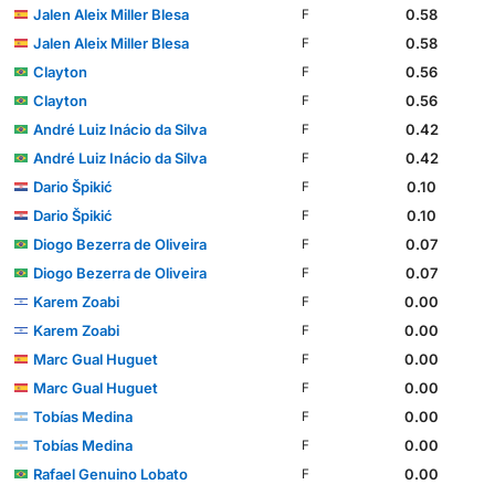
Jalen Aleix Miller Blesa
0.58
F
Jalen Aleix Miller Blesa
0.58
F
Clayton
0.56
F
Clayton
0.56
F
André Luiz Inácio da Silva
0.42
F
André Luiz Inácio da Silva
0.42
F
Dario Špikić
0.10
F
Dario Špikić
0.10
F
Diogo Bezerra de Oliveira
0.07
F
Diogo Bezerra de Oliveira
0.07
F
Karem Zoabi
0.00
F
Karem Zoabi
0.00
F
Marc Gual Huguet
0.00
F
Marc Gual Huguet
0.00
F
Tobías Medina
0.00
F
Tobías Medina
0.00
F
Rafael Genuino Lobato
0.00
F