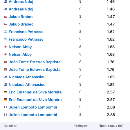
Andreas Ndoj
1.46
S
Andreas Ndoj
1.46
S
Jakub Brabec
1.47
S
Jakub Brabec
1.47
S
Francisco Petrasso
1.62
S
Francisco Petrasso
1.62
S
Nelson Abby
1.68
S
Nelson Abby
1.68
S
João Tomé Esteves Baptista
1.76
S
João Tomé Esteves Baptista
1.76
S
Nicolaos Athanasiou
1.85
S
Nicolaos Athanasiou
1.85
S
Eric Emanuel da Silva Moreira
2.57
S
Eric Emanuel da Silva Moreira
2.57
S
Julien Lomboto Lompombi
2.88
S
Julien Lomboto Lompombi
2.88
S
Kaleciler
Pozisyon
Проп. голы / 90'