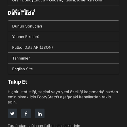
Oran Dönüştürücü - Ondalık, Kesirli, Amerikan Oran
Dönüşümleri
Daha Fazla
Dünün Sonuçları
Yarının Fikstürü
Futbol Data API(JSON)
Tahminler
English Site
Takip Et
Hiçbir istatistiği, seçimi veya yeni özelliği kaçırmadığınızdan
emin olmak için FootyStats'ı aşağıdaki kanallardan takip
edin.
Tarafından sağlanan futbol istatistiklerinin