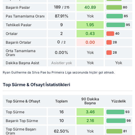
189
40.89
Başarılı Paslar
80
/ 215
87.91%
Yok
Pas Tamamlama Oranı
85
9
1.95
Tehlikeli Paslar
95
2
0.43
Ortalar
40
0
0.00
Başarılı Ortalar
28
/ 2
Orta Tamamlama
0.00%
Yok
28
Oranı
Yok
Yok
Dakika Başına Asist
Asistler yok
Ryan Guilherme da Silva Pae bu Primeira Liga sezonunda hiçbir gol atmadı.
Top Sürme & Ofsayt İstatistikleri
90 Dakika
Top Sürme & Ofsayt
Toplam
Yüzdelik
Başına
16
3.46
Top Sürme
93
10
2.16
Başarılı Top Sürme
98
Top Sürme Başarı
62.50%
Yok
81
Oranı