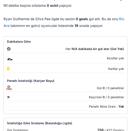
90 dakika başına ortalama
0 asist
yapıyor.
Ryan Guilherme da Silva Pae ligde bu sezon
0 goals
gol attı. Bu da onu
Rio
Ave
takımının en golcü oyuncular listesinde
19
sırada yapıyor.
Dakikalara Göre
Her
N/A dakikada bir gol atar (Gol Yok)
Asistler yok
Kartlar yok
Penaltı İstatistiği (Kariyer Boyu)
Gol
0
/ 0 penaltılar
PEN
Kaçırılan
0
/ 0 penaltılar
Penaltı Atma Oranı :
Yok
İstatistiğe Göre Sıralama (Bulunduğu Ligde)
258
Gol Sıralaması
/ 422 Oyuncu