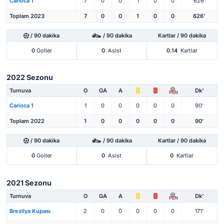
Carioca 1
7
0
0
1
0
0
626'
Toplam 2023
7
0
0
1
0
0
626'
/ 90 dakika
/ 90 dakika
Kartlar / 90 dakika
0
Goller
0
Asist
0.14
Kartlar
2022 Sezonu
Turnuva
O
GA
A
Dk'
PEN
Carioca 1
1
0
0
0
0
0
90'
Toplam 2022
1
0
0
0
0
0
90'
/ 90 dakika
/ 90 dakika
Kartlar / 90 dakika
0
Goller
0
Asist
0
Kartlar
2021 Sezonu
Turnuva
O
GA
A
Dk'
PEN
Brezilya Kupası
2
0
0
0
0
0
171'