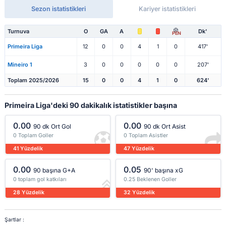
Sezon istatistikleri
Kariyer istatistikleri
Turnuva
O
GA
A
Dk'
PEN
Primeira Liga
12
0
0
4
1
0
417'
Mineiro 1
3
0
0
0
0
0
207'
Toplam 2025/2026
15
0
0
4
1
0
624'
Primeira Liga'deki 90 dakikalık istatistikler başına
0.00
0.00
90 dk Ort Gol
90 dk Ort Asist
0 Toplam Goller
0 Toplam Asistler
41 Yüzdelik
47 Yüzdelik
0.00
0.05
90 başına G+A
90' başına xG
0 toplam gol katkıları
0.25 Beklenen Goller
28 Yüzdelik
32 Yüzdelik
Şartlar :