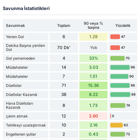
Savunma İstatistikleri
90 veya %
Savunmak
Toplam
Yüzdelik
başına
6
1.29
Yenen Gol
47
Dakika Başına yenilen
70 Dk'
Yok
47
Gol
4
33%
Gol yememeden
70
14
3.03
Müdahaleler
96
7
1.51
Müdahaleler
90
71
15.36
Düellolar
96
38
8.22
Düellolar Kazandı
98
Hava Düelloları
8
1.73
74
Kazandı
12
2.60
çalım atmak
0
10
2.16
Tehlikeyi uzalaştırmak
62
2
0.43
Engellenen şutlar
73