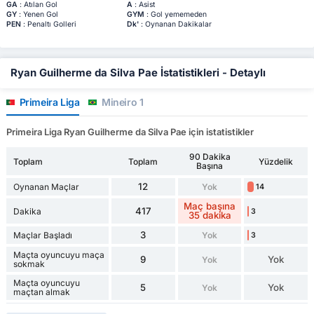
GA
: Atılan Gol
A
: Asist
GY
: Yenen Gol
GYM
: Gol yememeden
PEN
: Penaltı Golleri
Dk'
: Oynanan Dakikalar
Ryan Guilherme da Silva Pae İstatistikleri - Detaylı
Primeira Liga
Mineiro 1
Primeira Liga Ryan Guilherme da Silva Pae için istatistikler
90 Dakika
Toplam
Toplam
Yüzdelik
Başına
12
Oynanan Maçlar
Yok
14
Maç başına
417
Dakika
3
35 dakika
3
Maçlar Başladı
Yok
3
Maçta oyuncuyu maça
9
Yok
Yok
sokmak
Maçta oyuncuyu
5
Yok
Yok
maçtan almak