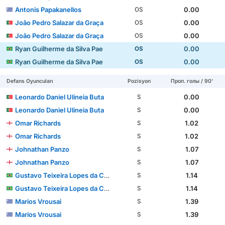
Antonis Papakanellos
0.00
OS
João Pedro Salazar da Graça
0.00
OS
João Pedro Salazar da Graça
0.00
OS
Ryan Guilherme da Silva Pae
0.00
OS
Ryan Guilherme da Silva Pae
0.00
OS
Defans Oyuncuları
Pozisyon
Проп. голы / 90'
Leonardo Daniel Ulineia Buta
0.00
S
Leonardo Daniel Ulineia Buta
0.00
S
Omar Richards
1.02
S
Omar Richards
1.02
S
Johnathan Panzo
1.07
S
Johnathan Panzo
1.07
S
Gustavo Teixeira Lopes da Conceição
1.14
S
Gustavo Teixeira Lopes da Conceição
1.14
S
Marios Vrousai
1.39
S
Marios Vrousai
1.39
S