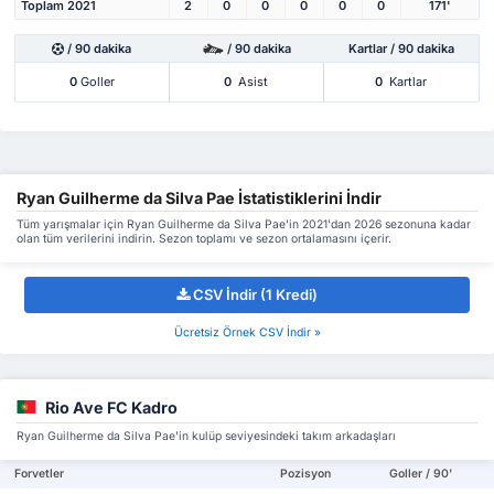
Toplam 2021
2
0
0
0
0
0
171'
/ 90 dakika
/ 90 dakika
Kartlar / 90 dakika
0
Goller
0
Asist
0
Kartlar
Ryan Guilherme da Silva Pae İstatistiklerini İndir
Tüm yarışmalar için Ryan Guilherme da Silva Pae'in 2021'dan 2026 sezonuna kadar
olan tüm verilerini indirin. Sezon toplamı ve sezon ortalamasını içerir.
CSV İndir (1 Kredi)
Ücretsiz Örnek CSV İndir »
Rio Ave FC Kadro
Ryan Guilherme da Silva Pae'in kulüp seviyesindeki takım arkadaşları
Forvetler
Pozisyon
Goller / 90'