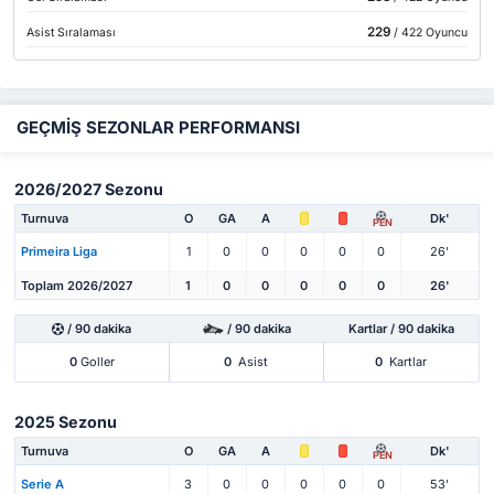
229
Asist Sıralaması
/ 422 Oyuncu
GEÇMİŞ SEZONLAR PERFORMANSI
2026/2027 Sezonu
Turnuva
O
GA
A
Dk'
PEN
Primeira Liga
1
0
0
0
0
0
26'
Toplam 2026/2027
1
0
0
0
0
0
26'
/ 90 dakika
/ 90 dakika
Kartlar / 90 dakika
0
Goller
0
Asist
0
Kartlar
2025 Sezonu
Turnuva
O
GA
A
Dk'
PEN
Serie A
3
0
0
0
0
0
53'