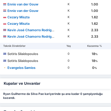
Ennio van der Gouw
1.00
K
Ennio van der Gouw
1.00
K
Cezary Miszta
1.62
K
Cezary Miszta
1.62
K
Kevin José Chamorro Rodríguez
2.33
K
Kevin José Chamorro Rodríguez
2.33
K
Teknik Direktörler
Yaş
Kazanma %
Sotiris Silaidopoulos
18
0
%
Sotiris Silaidopoulos
18
0
%
Evangelos Samios
0
0
%
Kupalar ve Unvanlar
Ryan Guilherme da Silva Pae kariyerinde şu ana kadar 0 şampiyonluğu
kazandı.