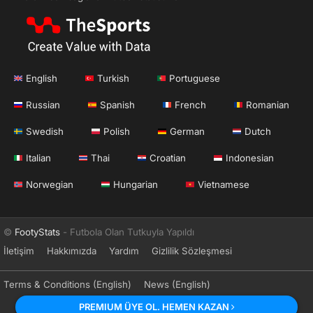
English
Turkish
Portuguese
Russian
Spanish
French
Romanian
Swedish
Polish
German
Dutch
Italian
Thai
Croatian
Indonesian
Norwegian
Hungarian
Vietnamese
©
FootyStats
- Futbola Olan Tutkuyla Yapıldı
İletişim
Hakkımızda
Yardım
Gizlilik Sözleşmesi
Terms & Conditions (English)
News (English)
PREMIUM ÜYE OL. HEMEN KAZAN