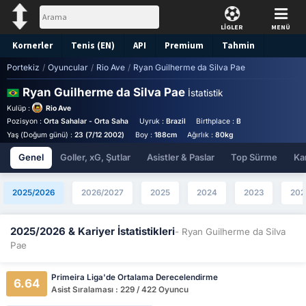
LİGLER
MENÜ
Kornerler
Tenis (EN)
API
Premium
Tahmin
Portekiz
/
Oyuncular
/
Rio Ave
/
Ryan Guilherme da Silva Pae
Ryan Guilherme da Silva Pae
İstatistik
Kulüp :
Rio Ave
Pozisyon :
Orta Sahalar - Orta Saha
Uyruk :
Brazil
Birthplace :
Brazil - Brazil
For
Yaş (Doğum günü) :
23 (7/12 2002)
Boy :
188cm
Ağırlık :
80kg
Genel
Goller, xG, Şutlar
Asistler & Paslar
Top Sürme
Kar
2025/2026
2026/2027
2025
2024
2023
202
2025/2026 & Kariyer İstatistikleri
- Ryan Guilherme da Silva
Pae
Primeira Liga'de Ortalama Derecelendirme
6.64
Asist Sıralaması : 229 / 422 Oyuncu