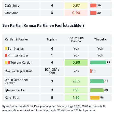
4
0.87
Dağıtılmış
39
0
0.00
Ofsaytlar
39
Sarı Kartlar, Kırmızı Kartlar ve Faul İstatistikleri
90 Dakika
Kartlar & Fauller
Toplam
Yüzdelik
Başına
4
Yok
Yok
Sarı Kartlar
1
Yok
Yok
Kırmızı Kartlar
4
0.86
Toplam Kartlar
99
104 Dk' /
Yok
Dakika Başına Kart
10
Kart
0.5'in Üzerindeki
3
25%
85
Kartlar
9
1.95
İşlenen Fauller
83
6
1.30
Karşı Faul
58
Ryan Guilherme da Silva Pae şu ana kadar Primeira Liga 2025/2026 sezonunda 12
maçlarında 4 sarı kart ve 1 kırmızı kart aldı. 90 dakikada 1.95 faul yaparlar.