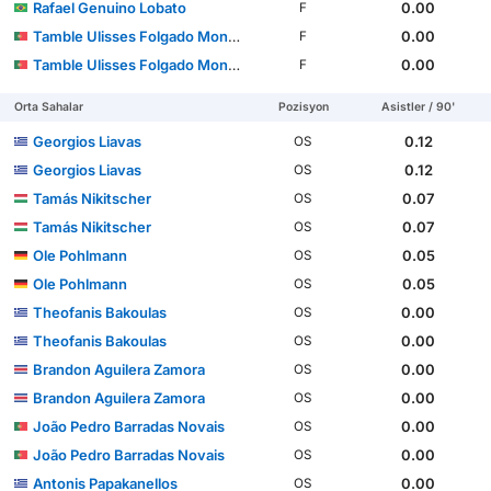
Rafael Genuino Lobato
0.00
F
Tamble Ulisses Folgado Monteiro
0.00
F
Tamble Ulisses Folgado Monteiro
0.00
F
Orta Sahalar
Pozisyon
Asistler / 90'
Georgios Liavas
0.12
OS
Georgios Liavas
0.12
OS
Tamás Nikitscher
0.07
OS
Tamás Nikitscher
0.07
OS
Ole Pohlmann
0.05
OS
Ole Pohlmann
0.05
OS
Theofanis Bakoulas
0.00
OS
Theofanis Bakoulas
0.00
OS
Brandon Aguilera Zamora
0.00
OS
Brandon Aguilera Zamora
0.00
OS
João Pedro Barradas Novais
0.00
OS
João Pedro Barradas Novais
0.00
OS
Antonis Papakanellos
0.00
OS