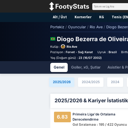
Alt / Üst
Kornerler
KG
Tenis (E
Portekiz
/
Oyuncular
/
Rio Ave
/
Diogo Bezerr
Diogo Bezerra de Olivei
Kulüp :
Rio Ave
Pozisyon :
Forvet - Sağ Kanat
Uyruk :
Brazil
Birt
Yaş (Doğum günü) :
23 (16/07 2002)
Genel
Goller, xG, Şutlar
Asistler & P
2025/2026
2024/2025
2024
2025/2026 & Kariyer İstatistik
Primeira Liga'de Ortalama
6.83
Derecelendirme
Gol Sıralaması : 195 / 422 Oyuncu