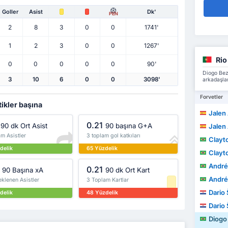
Goller
Asist
Dk'
PEN
2
8
3
0
0
1741'
1
2
3
0
0
1267'
Rio
0
0
0
0
0
90'
Diogo Beze
3
10
6
0
0
3098'
arkadaşlar
Forvetler
tikler başına
Jalen 
0.21
90 dk Ort Asist
90 başına G+A
Jalen 
m Asistler
3 toplam gol katkıları
Clayt
delik
65 Yüzdelik
Clayt
André L
0.21
90 Başına xA
90 dk Ort Kart
André L
klenen Asistler
3 Toplam Kartlar
Dario 
delik
48 Yüzdelik
Dario 
Diogo B