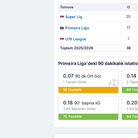
Turnuva
O
20
Süper Lig
17
Primeira Liga
1
U19 League
Toplam 2025/2026
38
Primeira Liga'deki 90 dakikalık istatis
0.07
0.14
90 dk Ort Gol
1 Toplam Goller
2 Topla
55 Yüzdelik
80 Yüz
0.18
0.20
90' başına xG
2.60 Beklenen Goller
2.84 Be
70 Yüzdelik
84 Yüz