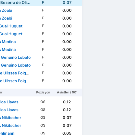
ezerra de Oliveira
0.07
F
 Zoabi
0.00
F
 Zoabi
0.00
F
Gual Huguet
0.00
F
Gual Huguet
0.00
F
s Medina
0.00
F
s Medina
0.00
F
l Genuino Lobato
0.00
F
l Genuino Lobato
0.00
F
isses Folgado Monteiro
0.00
F
isses Folgado Monteiro
0.00
F
ar
Pozisyon
Asistler / 90'
ios Liavas
0.12
OS
ios Liavas
0.12
OS
 Nikitscher
0.07
OS
 Nikitscher
0.07
OS
ohlmann
0.05
OS