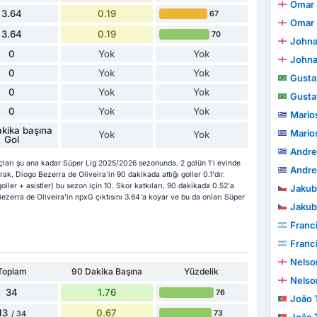
Omar 
3.64
0.19
67
Omar 
3.64
0.19
70
Johna
0
Yok
Yok
Johna
0
Yok
Yok
Gustavo Te
0
Yok
Yok
Gustavo Te
0
Yok
Yok
Mario
kika başına
Mario
Yok
Yok
Gol
Andre
çları şu ana kadar Süper Lig 2025/2026 sezonunda. 2 golün 1'i evinde
Andre
rak, Diogo Bezerra de Oliveira'in 90 dakikada attığı goller 0.1'dır.
ller + asistler) bu sezon için 10. Skor katkıları, 90 dakikada 0.52'a
Jakub
 Bezerra de Oliveira'in npxG çıktısını 3.64'a koyar ve bu da onları Süper
Jakub
Franc
Franc
Nelso
Toplam
90 Dakika Başına
Yüzdelik
Nelso
34
1.76
76
João To
13
0.67
73
/ 34