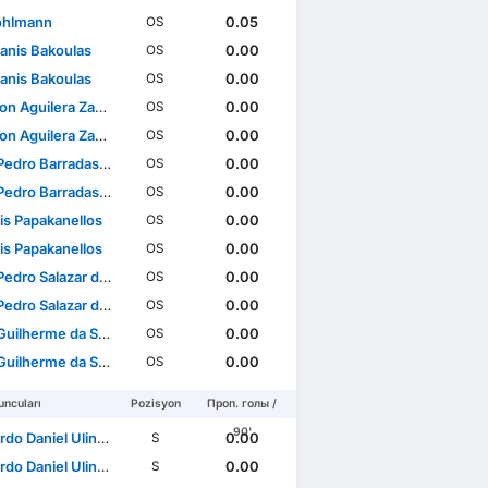
ohlmann
0.05
OS
anis Bakoulas
0.00
OS
anis Bakoulas
0.00
OS
 Aguilera Zamora
0.00
OS
 Aguilera Zamora
0.00
OS
dro Barradas Novais
0.00
OS
dro Barradas Novais
0.00
OS
is Papakanellos
0.00
OS
is Papakanellos
0.00
OS
dro Salazar da Graça
0.00
OS
dro Salazar da Graça
0.00
OS
lherme da Silva Pae
0.00
OS
lherme da Silva Pae
0.00
OS
ncuları
Pozisyon
Проп. голы /
90'
 Daniel Ulineia Buta
0.00
S
 Daniel Ulineia Buta
0.00
S