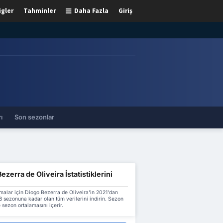
igler
Tahminler
Daha Fazla
Giriş
ı
Son sezonlar
ezerra de Oliveira İstatistiklerini
malar için Diogo Bezerra de Oliveira'in 2021'dan
 sezonuna kadar olan tüm verilerini indirin. Sezon
 sezon ortalamasını içerir.