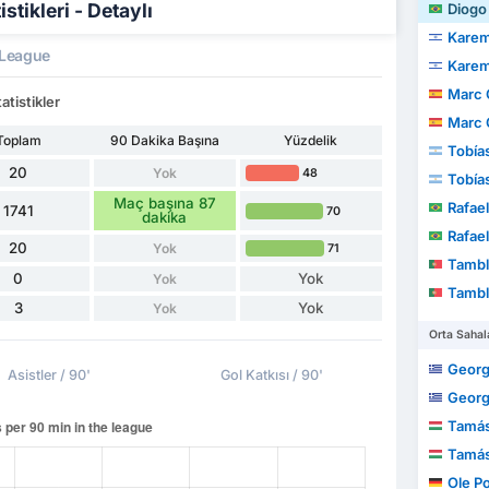
stikleri - Detaylı
Diogo B
Karem
League
Karem
Marc 
atistikler
Marc 
Toplam
90 Dakika Başına
Yüzdelik
Tobía
20
Yok
48
Tobía
Maç başına 87
Rafae
1741
70
dakika
Rafae
20
Yok
71
Tamble Ul
0
Yok
Yok
Tamble Ul
3
Yok
Yok
Orta Sahal
Georg
Asistler / 90'
Gol Katkısı / 90'
Georg
Tamás
Tamás
Ole P