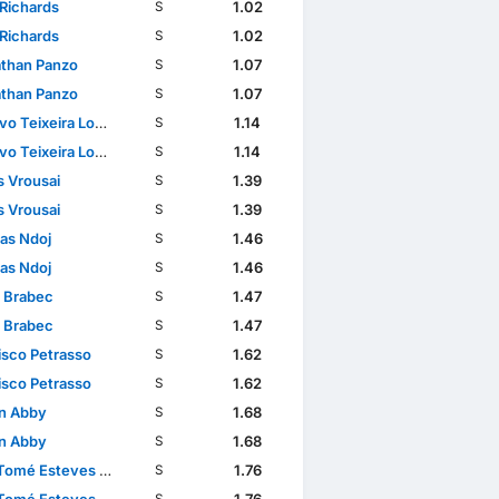
Richards
1.02
S
Richards
1.02
S
than Panzo
1.07
S
than Panzo
1.07
S
ixeira Lopes da Conceição
1.14
S
ixeira Lopes da Conceição
1.14
S
s Vrousai
1.39
S
s Vrousai
1.39
S
as Ndoj
1.46
S
as Ndoj
1.46
S
 Brabec
1.47
S
 Brabec
1.47
S
isco Petrasso
1.62
S
isco Petrasso
1.62
S
n Abby
1.68
S
n Abby
1.68
S
mé Esteves Baptista
1.76
S