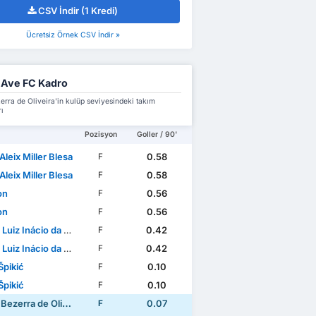
CSV İndir (1 Kredi)
Ücretsiz Örnek CSV İndir »
 Ave FC Kadro
rra de Oliveira'in kulüp seviyesindeki takım
ı
Pozisyon
Goller / 90'
Aleix Miller Blesa
0.58
F
Aleix Miller Blesa
0.58
F
on
0.56
F
on
0.56
F
uiz Inácio da Silva
0.42
F
uiz Inácio da Silva
0.42
F
Špikić
0.10
F
Špikić
0.10
F
ezerra de Oliveira
0.07
F