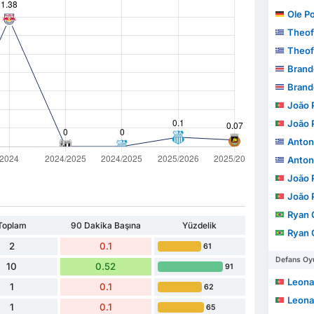
Ole P
Theof
Theof
Brandon
Brandon
João Pe
João Pe
Anton
Anton
João Pe
João Pe
Ryan Gui
Toplam
90 Dakika Başına
Yüzdelik
Ryan Gui
2
0.1
61
Defans Oyu
10
0.52
91
Leonardo
1
0.1
62
Leonardo
1
0.1
65