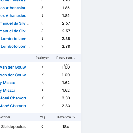
mé Esteves Baptista
1.76
S
aos Athanasiou
1.85
S
aos Athanasiou
1.85
S
nuel da Silva Moreira
2.57
S
nuel da Silva Moreira
2.57
S
 Lomboto Lompombi
2.88
S
 Lomboto Lompombi
2.88
S
Pozisyon
Проп. голы /
90'
 van der Gouw
1.00
K
 van der Gouw
1.00
K
y Miszta
1.62
K
y Miszta
1.62
K
sé Chamorro Rodríguez
2.33
K
sé Chamorro Rodríguez
2.33
K
ktörler
Yaş
Kazanma %
s Silaidopoulos
18
0
%