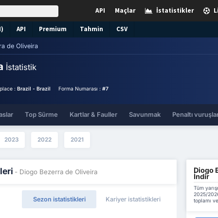
API
Maçlar
İstatistikler
L
N)
API
Premium
Tahmin
CSV
a de Oliveira
ra
İstatistik
hplace :
Brazil - Brazil
Forma Numarası :
#7
aslar
Top Sürme
Kartlar & Fauller
Savunmak
Penaltı vuruşlar
2023
2022
2021
Diogo B
leri
- Diogo Bezerra de Oliveira
İndir
Tüm yarış
2025/2026
Sezon istatistikleri
Kariyer istatistikleri
toplamı ve