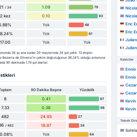
João To
21
1.09
79
/ 34
Nicol
2 kez
0.10
Nicol
93
Eric Ema
5.88%
Yok
48
Eric Ema
38.24%
Yok
61
Julien
17.00
Yok
Yok
Julien
nunda 34 şu ana kadar 20 maçlarında 34 şut çekti. 13 atışları
iogo Bezerra de Oliveira'in çekim doğruluğunun 38.24% olduğu anlamına
Kaleciler
ahada 90 dakikada 1.76 şut atarlar.
Ennio
stikleri
Ennio
Cezar
Toplam
90 Dakika Başına
Yüzdelik
Cezar
8
0.41
97
Kevin Jo
7.33
0.38
98
Kevin Jo
482
24.93
27
Teknik Dire
86
19.97
34
/ 482
Sotiri
0.08%
Yok
64