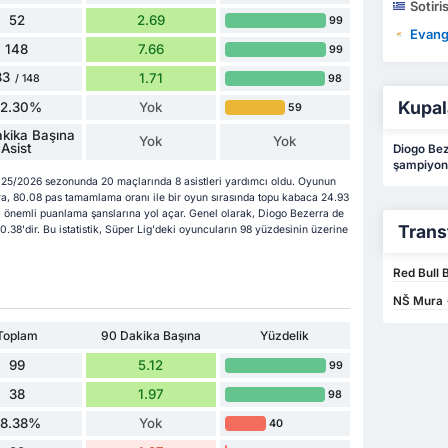
Sotiri
52
2.69
99
Evang
148
7.66
99
33
1.71
98
/ 148
Kupal
22.30%
Yok
59
kika Başına
Yok
Yok
Asist
Diogo Bez
şampiyon
025/2026 sezonunda 20 maçlarında 8 asistleri yardımcı oldu. Oyunun
a, 80.08 pas tamamlama oranı ile bir oyun sırasında topu kabaca 24.93
a önemli puanlama şanslarına yol açar. Genel olarak, Diogo Bezerra de
Trans
0.38'dir. Bu istatistik, Süper Lig'deki oyuncuların 98 yüzdesinin üzerine
Red Bull 
NŠ Mura 
Toplam
90 Dakika Başına
Yüzdelik
99
5.12
99
38
1.97
98
38.38%
Yok
40