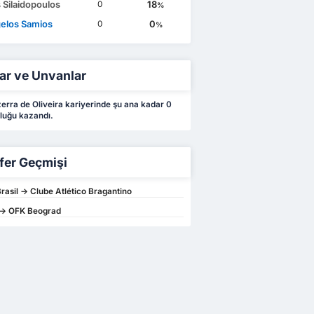
s Silaidopoulos
18
0
%
elos Samios
0
0
%
ar ve Unvanlar
erra de Oliveira kariyerinde şu ana kadar 0
luğu kazandı.
fer Geçmişi
Brasil -> Clube Atlético Bragantino
-> OFK Beograd