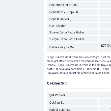
Beklenen Goller (xG)
Penaltısız xG (npxG)
Penaltı Golleri
Hat-trickler
3 veya Daha Fazla Goller
2 veya Daha Fazla Goller
871 Da
Dakika başına Gol
Diogo Bezerra de Oliveira has skored 2 gol in 20 ma
atıldı, gol attılar. deplasman maçlarında ise Genel ola
Dahası, Diogo Bezerra de Oliveira'in toplam G/A'sı (go
eşittir. 90 dakikada penaltısız xG 0.19'dır. Bu, Diogo
Lig oyuncularının en üst 70 yüzdelik dilimine koyar.
Çekilen Şut
Şut Verileri
Çekilen Şut
Kaleyi bulan şut