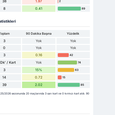
38
1.97
2
8
0.41
89
tistikleri
Toplam
90 Dakika Başına
Yüzdelik
3
Yok
Yok
0
Yok
Yok
3
0.16
42
Dk' / Kart
Yok
74
3
15%
63
14
0.72
15
39
2.02
85
25/2026 sezonunda 20 maçlarında 3 sarı kart ve 0 kırmızı kart aldı. 90