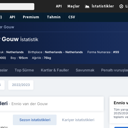
API
Maçlar
İstatistikler
L
N)
API
Premium
Tahmin
CSV
der Gouw
er Gouw
İstatistik
uk :
Netherlands
Birthplace :
Netherlands - Netherlands
Forma Numarası :
#99
000)
Boy :
195cm
Ağırlık :
76kg
aslar
Top Sürme
Kartlar & Fauller
Savunmak
Penaltı vuruşlar
4
2022/2023
Ennio v
leri
- Ennio van der Gouw
Tüm yarış
2025/2026
toplamı ve
Sezon istatistikleri
Kariyer istatistikleri
yuncu