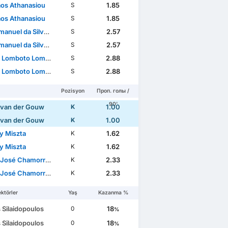
aos Athanasiou
1.85
S
aos Athanasiou
1.85
S
nuel da Silva Moreira
2.57
S
nuel da Silva Moreira
2.57
S
 Lomboto Lompombi
2.88
S
 Lomboto Lompombi
2.88
S
Pozisyon
Проп. голы /
90'
 van der Gouw
1.00
K
 van der Gouw
1.00
K
y Miszta
1.62
K
y Miszta
1.62
K
sé Chamorro Rodríguez
2.33
K
sé Chamorro Rodríguez
2.33
K
ktörler
Yaş
Kazanma %
s Silaidopoulos
18
0
%
s Silaidopoulos
18
0
%