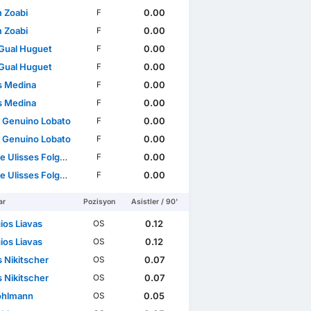
 Zoabi
0.00
F
 Zoabi
0.00
F
Gual Huguet
0.00
F
Gual Huguet
0.00
F
s Medina
0.00
F
s Medina
0.00
F
l Genuino Lobato
0.00
F
l Genuino Lobato
0.00
F
isses Folgado Monteiro
0.00
F
isses Folgado Monteiro
0.00
F
ar
Pozisyon
Asistler / 90'
ios Liavas
0.12
OS
ios Liavas
0.12
OS
 Nikitscher
0.07
OS
 Nikitscher
0.07
OS
ohlmann
0.05
OS