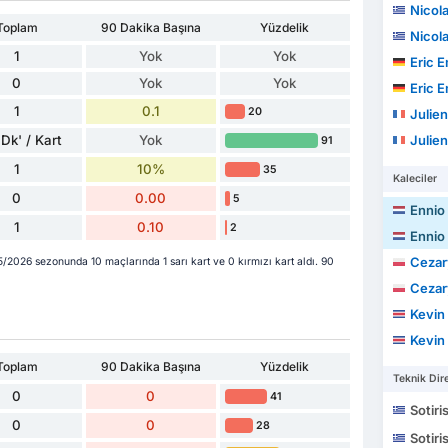
Nicol
Toplam
90 Dakika Başına
Yüzdelik
Nicol
1
Yok
Yok
Eric Ema
0
Yok
Yok
Eric Ema
1
0.1
20
Julien
Dk' / Kart
Yok
Julien
91
1
10%
35
Kaleciler
0
0.00
5
Ennio
1
0.10
2
Ennio
Cezar
2026 sezonunda 10 maçlarında 1 sarı kart ve 0 kırmızı kart aldı. 90
Cezar
Kevin Jo
Kevin Jo
Toplam
90 Dakika Başına
Yüzdelik
Teknik Dire
0
0
41
Sotiri
0
0
28
Sotiri