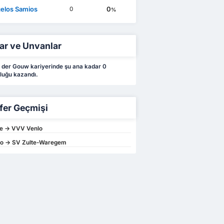
elos Samios
0
0
%
ar ve Unvanlar
 der Gouw kariyerinde şu ana kadar 0
luğu kazandı.
fer Geçmişi
e -> VVV Venlo
o -> SV Zulte-Waregem