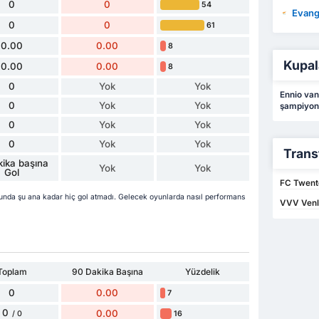
0
0
54
Evang
0
0
61
0.00
0.00
8
Kupal
0.00
0.00
8
0
Yok
Yok
Ennio van
0
Yok
Yok
şampiyon
0
Yok
Yok
0
Yok
Yok
Trans
ika başına
Yok
Yok
Gol
FC Twent
nda şu ana kadar hiç gol atmadı. Gelecek oyunlarda nasıl performans
VVV Venl
Toplam
90 Dakika Başına
Yüzdelik
0
0.00
7
0
0.00
16
/ 0