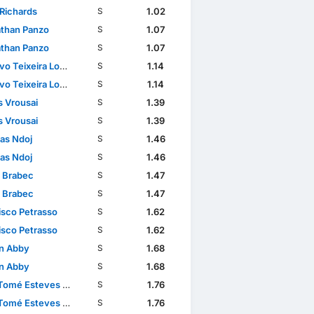
Richards
1.02
S
than Panzo
1.07
S
than Panzo
1.07
S
ixeira Lopes da Conceição
1.14
S
ixeira Lopes da Conceição
1.14
S
s Vrousai
1.39
S
s Vrousai
1.39
S
as Ndoj
1.46
S
as Ndoj
1.46
S
 Brabec
1.47
S
 Brabec
1.47
S
isco Petrasso
1.62
S
isco Petrasso
1.62
S
n Abby
1.68
S
n Abby
1.68
S
mé Esteves Baptista
1.76
S
mé Esteves Baptista
1.76
S