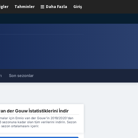
igler
Tahminler
Daha Fazla
Giriş
ı
Son sezonlar
an der Gouw İstatistiklerini İndir
malar için Ennio van der Gouw'in 2019/2020'dan
 sezonuna kadar olan tüm verilerini indirin. Sezon
 sezon ortalamasını içerir.