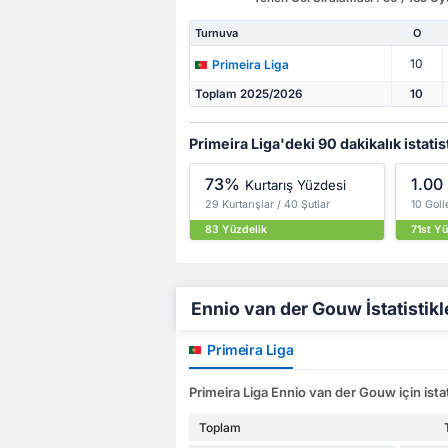
Turnuva
O
10
Primeira Liga
Toplam 2025/2026
10
Primeira Liga'deki 90 dakikalık istatis
73%
1.00
Kurtarış Yüzdesi
29 Kurtarışlar / 40 Şutlar
10 Goll
83 Yüzdelik
71st Yü
Ennio van der Gouw İstatistikle
Primeira Liga
Primeira Liga Ennio van der Gouw için istat
Toplam