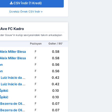
CSV İndir (1 Kredi)
Ücretsiz Örnek CSV İndir »
 Ave FC Kadro
 der Gouw'in kulüp seviyesindeki takım arkadaşları
Pozisyon
Goller / 90'
Aleix Miller Blesa
0.58
F
Aleix Miller Blesa
0.58
F
on
0.56
F
on
0.56
F
uiz Inácio da Silva
0.42
F
uiz Inácio da Silva
0.42
F
Špikić
0.10
F
Špikić
0.10
F
ezerra de Oliveira
0.07
F
ezerra de Oliveira
0.07
F