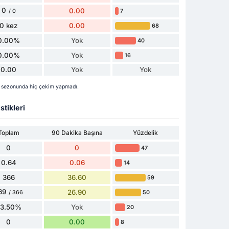
0
0.00
7
/ 0
0 kez
0.00
68
0.00%
Yok
40
0.00%
Yok
16
0.00
Yok
Yok
 sezonunda hiç çekim yapmadı.
stikleri
Toplam
90 Dakika Başına
Yüzdelik
0
0
47
0.64
0.06
14
366
36.60
59
69
26.90
50
/ 366
73.50%
Yok
20
0
0.00
8