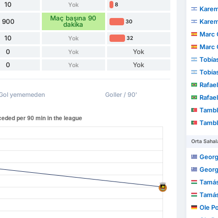
10
Yok
8
Karem
Maç başına 90
900
Karem
30
dakika
Marc 
10
Yok
32
Marc 
0
Yok
Yok
Tobía
0
Yok
Yok
Tobía
Rafae
Gol yememeden
Goller / 90'
Rafae
Tamble Ul
Tamble Ul
Orta Sahal
Georg
Georg
Tamás
Tamás
Ole P