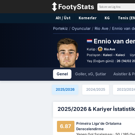
Alt / Üst
Kornerler
KG
Tenis (E
Portekiz
/
Oyuncular
/
Rio Ave
/
Ennio van 
Ennio van d
Kulüp :
Rio Ave
Pozisyon :
Kaleci - Kaleci
Uyr
Yaş (Doğum günü) :
26 (14/02 2
Genel
Goller, xG, Şutlar
Asistler & P
2025/2026
2024/2025
2023/202
2025/2026 & Kariyer İstatistik
Primeira Liga'de Ortalama
6.87
Derecelendirme
Yenen Gol Sıralaması : 50 / 185 O