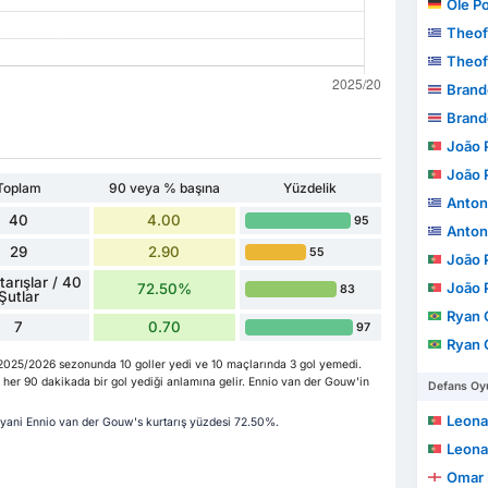
Ole P
Theof
Theof
Brandon
Brandon
João Pe
João Pe
Toplam
90 veya % başına
Yüzdelik
Anton
40
4.00
95
Anton
29
2.90
55
João Pe
tarışlar / 40
João Pe
72.50%
83
Şutlar
Ryan Gui
7
0.70
97
Ryan Gui
 2025/2026 sezonunda 10 goller yedi ve 10 maçlarında 3 gol yemedi.
her 90 dakikada bir gol yediği anlamına gelir. Ennio van der Gouw'in
Defans Oyu
Leonardo
r - yani Ennio van der Gouw's kurtarış yüzdesi 72.50%.
Leonardo
Omar 