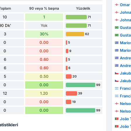
Omar 
Toplam
90 veya % başına
Yüzdelik
Johna
10
1
71
Johna
90 Dk'
Yok
71
Gustavo Te
3
30%
62
Gustavo Te
0
0.00
Mario
5
Mario
0
0.00
9
Andre
6
0.60
5
Andre
6
0.60
6
Jakub
5
0.50
20
Jakub
0
0.00
99
Franc
12
1.20
39
Franc
0
0.00
19
Nelso
0
0.00
99
Nelso
João To
tistikleri
João To