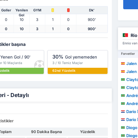
Goller
Yenilen
GYM
Dk'
Gol
0
10
3
1
0
900'
0
10
3
1
0
900'
Rio
Ennio van
tikler başına
Forvetler
30%
Yenen Gol / 90'
Gol yememeden
er 10 Maçlarda
3 / 10 Temiz Maçlar
Jalen 
zdelik
62nd Yüzdelik
Jalen 
Clayt
Clayt
ri - Detaylı
André L
André L
Dario 
Dario 
istikler
Diogo B
Toplam
90 Dakika Başına
Yüzdelik
Diogo B