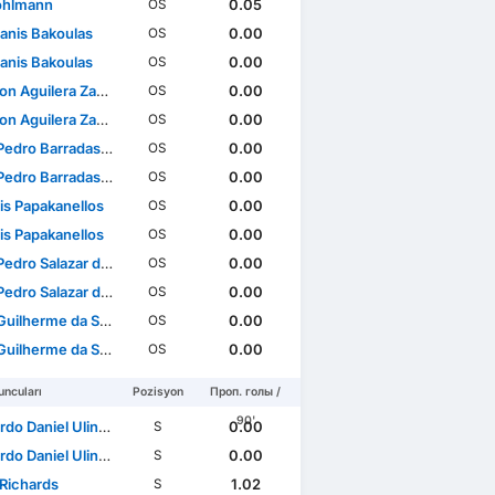
ohlmann
0.05
OS
anis Bakoulas
0.00
OS
anis Bakoulas
0.00
OS
 Aguilera Zamora
0.00
OS
 Aguilera Zamora
0.00
OS
dro Barradas Novais
0.00
OS
dro Barradas Novais
0.00
OS
is Papakanellos
0.00
OS
is Papakanellos
0.00
OS
dro Salazar da Graça
0.00
OS
dro Salazar da Graça
0.00
OS
lherme da Silva Pae
0.00
OS
lherme da Silva Pae
0.00
OS
ncuları
Pozisyon
Проп. голы /
90'
 Daniel Ulineia Buta
0.00
S
 Daniel Ulineia Buta
0.00
S
Richards
1.02
S