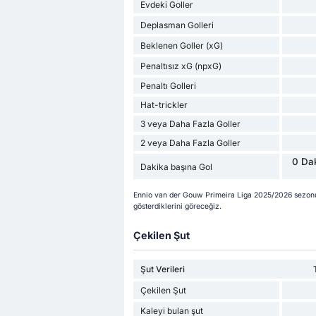
Evdeki Goller
Deplasman Golleri
Beklenen Goller (xG)
Penaltısız xG (npxG)
Penaltı Golleri
Hat-trickler
3 veya Daha Fazla Goller
2 veya Daha Fazla Goller
0 Dak
Dakika başına Gol
Ennio van der Gouw Primeira Liga 2025/2026 sezonu
gösterdiklerini göreceğiz.
Çekilen Şut
Şut Verileri
Çekilen Şut
Kaleyi bulan şut