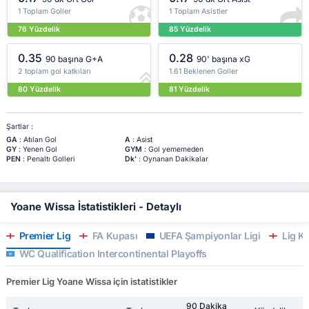
1 Toplam Goller
1 Toplam Asistler
76 Yüzdelik
85 Yüzdelik
0.35
0.28
90 başına G+A
90' başına xG
2 toplam gol katkıları
1.61 Beklenen Goller
80 Yüzdelik
81 Yüzdelik
Şartlar :
GA
: Atılan Gol
A
: Asist
GY
: Yenen Gol
GYM
: Gol yememeden
PEN
: Penaltı Golleri
Dk'
: Oynanan Dakikalar
Yoane Wissa İstatistikleri - Detaylı
Premier Lig
FA Kupası
UEFA Şampiyonlar Ligi
Lig K
WC Qualification Intercontinental Playoffs
Premier Lig Yoane Wissa için istatistikler
90 Dakika