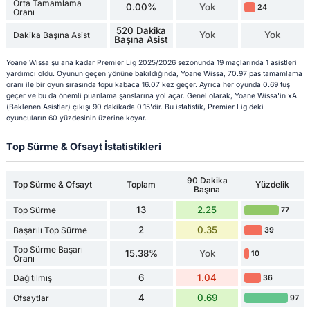
Orta Tamamlama
0.00%
Yok
24
Oranı
520 Dakika
Yok
Yok
Dakika Başına Asist
Başına Asist
Yoane Wissa şu ana kadar Premier Lig 2025/2026 sezonunda 19 maçlarında 1 asistleri
yardımcı oldu. Oyunun geçen yönüne bakıldığında, Yoane Wissa, 70.97 pas tamamlama
oranı ile bir oyun sırasında topu kabaca 16.07 kez geçer. Ayrıca her oyunda 0.69 tuş
geçer ve bu da önemli puanlama şanslarına yol açar. Genel olarak, Yoane Wissa'in xA
(Beklenen Asistler) çıkışı 90 dakikada 0.15'dir. Bu istatistik, Premier Lig'deki
oyuncuların 60 yüzdesinin üzerine koyar.
Top Sürme & Ofsayt İstatistikleri
90 Dakika
Top Sürme & Ofsayt
Toplam
Yüzdelik
Başına
13
2.25
Top Sürme
77
2
0.35
Başarılı Top Sürme
39
Top Sürme Başarı
15.38%
Yok
10
Oranı
6
1.04
Dağıtılmış
36
4
0.69
Ofsaytlar
97