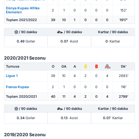
Dünya Kupası Afrika
2
1
0
0
0
0
152'
Elemeleri
Toplam 2021/2022
39
10
1
0
0
0
1917'
/ 90 dakika
/ 90 dakika
Kartlar / 90 dakika
0.49
Goller
0.07
Asist
0
Kartlar
2020/2021 Sezonu
Turnuva
O
GA
A
Dk'
PEN
Ligue 1
38
10
4
2
0
4
2683'
Fransa Kupası
2
1
0
0
0
0
116'
Toplam 2020/2021
40
11
4
2
0
4
2799'
/ 90 dakika
/ 90 dakika
Kartlar / 90 dakika
0.34
Goller
0.13
Asist
0.07
Kartlar
2019/2020 Sezonu