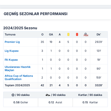
GEÇMİŞ SEZONLAR PERFORMANSI
2024/2025 Sezonu
Turnuva
O
GA
A
Dk'
PEN
Premier Lig
35
19
4
5
0
0
2929'
Lig Kupası
3
1
0
0
0
0
131'
FA Kupası
1
0
0
0
0
0
19'
Uluslararası Hazırlık
1
1
0
0
0
0
90'
Maçları
Africa Cup of Nations
2
0
0
0
0
0
159'
Qualification
Toplam 2024/2025
42
21
4
5
0
0
3328'
/ 90 dakika
/ 90 dakika
Kartlar / 90 dakika
0.58
Goller
0.12
Asist
0.15
Kartlar