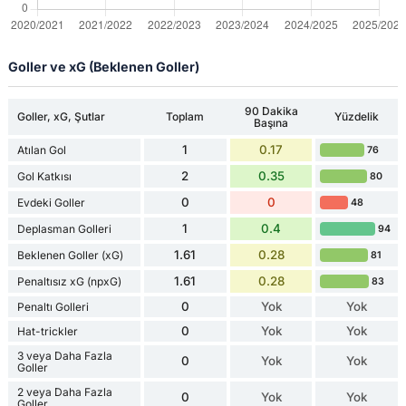
Goller ve xG (Beklenen Goller)
90 Dakika
Goller, xG, Şutlar
Toplam
Yüzdelik
Başına
1
0.17
Atılan Gol
76
2
0.35
Gol Katkısı
80
0
0
Evdeki Goller
48
1
0.4
Deplasman Golleri
94
1.61
0.28
Beklenen Goller (xG)
81
1.61
0.28
Penaltısız xG (npxG)
83
0
Yok
Yok
Penaltı Golleri
0
Yok
Yok
Hat-trickler
3 veya Daha Fazla
0
Yok
Yok
Goller
2 veya Daha Fazla
0
Yok
Yok
Goller