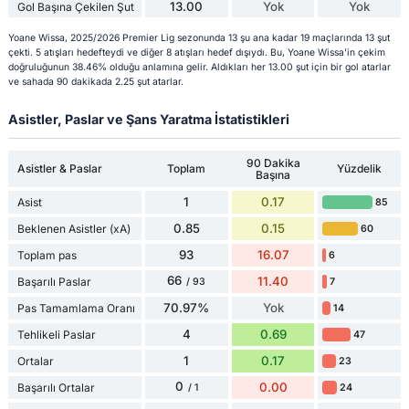
13.00
Yok
Yok
Gol Başına Çekilen Şut
Yoane Wissa, 2025/2026 Premier Lig sezonunda 13 şu ana kadar 19 maçlarında 13 şut
çekti. 5 atışları hedefteydi ve diğer 8 atışları hedef dışıydı. Bu, Yoane Wissa'in çekim
doğruluğunun 38.46% olduğu anlamına gelir. Aldıkları her 13.00 şut için bir gol atarlar
ve sahada 90 dakikada 2.25 şut atarlar.
Asistler, Paslar ve Şans Yaratma İstatistikleri
90 Dakika
Asistler & Paslar
Toplam
Yüzdelik
Başına
1
0.17
Asist
85
0.85
0.15
Beklenen Asistler (xA)
60
93
16.07
Toplam pas
6
66
11.40
Başarılı Paslar
7
/ 93
70.97%
Yok
Pas Tamamlama Oranı
14
4
0.69
Tehlikeli Paslar
47
1
0.17
Ortalar
23
0
0.00
Başarılı Ortalar
24
/ 1