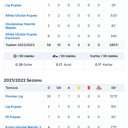
Lig Kupası
1
0
0
0
0
0
25'
Afrika Uluslar Kupası
7
2
0
0
0
0
533'
Uluslararası Hazırlık
2
0
0
0
0
0
82'
Maçları
Afrika Uluslar Kupası
6
0
1
0
0
0
345'
Elemeleri
Toplam 2022/2023
58
10
4
4
0
0
2853'
/ 90 dakika
/ 90 dakika
Kartlar / 90 dakika
0.39
Goller
0.17
Asist
0.17
Kartlar
2021/2022 Sezonu
Turnuva
O
GA
A
Dk'
PEN
Premier Lig
30
7
1
0
0
0
1273'
Lig Kupası
2
1
0
0
0
0
155'
FA Kupası
1
0
0
0
0
0
62'
Kulüp Hazırlık Maçları 3
4
1
0
0
0
0
275'