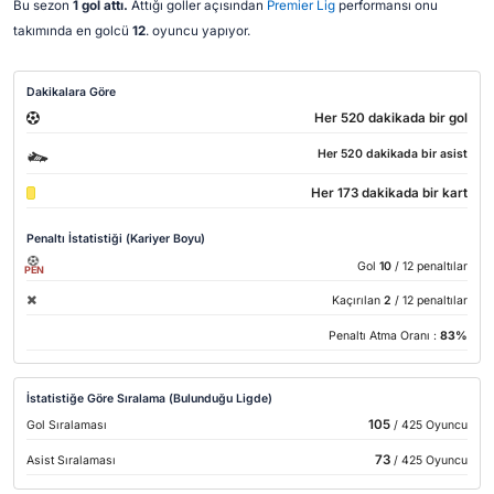
Bu sezon
1 gol attı.
Attığı goller açısından
Premier Lig
performansı onu
takımında en golcü
12
. oyuncu yapıyor.
Dakikalara Göre
Her 520 dakikada bir gol
Her 520 dakikada bir asist
Her 173 dakikada bir kart
Penaltı İstatistiği (Kariyer Boyu)
Gol
10
/ 12 penaltılar
PEN
Kaçırılan
2
/ 12 penaltılar
Penaltı Atma Oranı :
83%
İstatistiğe Göre Sıralama (Bulunduğu Ligde)
105
Gol Sıralaması
/ 425 Oyuncu
73
Asist Sıralaması
/ 425 Oyuncu