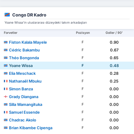
Congo DR Kadro
Yoane Wissa'in uluslararası düzeydeki takım arkadaşları
Forvetler
Pozisyon
Goller / 90'
Fiston Kalala Mayele
0.90
F
Cédric Bakambu
0.67
F
Théo Bongonda
0.65
F
Yoane Wissa
0.48
F
Elia Meschack
0.28
F
Nathanaël Mbuku
0.25
F
Simon Banza
0.00
F
Grady Diangana
0.00
F
Silla Wamangituka
0.00
F
Samuel Essende
0.00
F
Chadrac Akolo
0.00
F
Brian Kibambe Cipenga
0.00
F