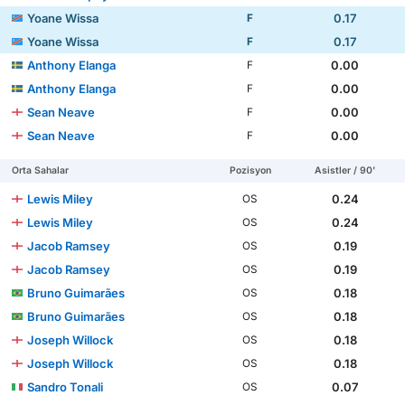
Yoane Wissa
0.17
F
Yoane Wissa
0.17
F
Anthony Elanga
0.00
F
Anthony Elanga
0.00
F
Sean Neave
0.00
F
Sean Neave
0.00
F
Orta Sahalar
Pozisyon
Asistler / 90'
Lewis Miley
0.24
OS
Lewis Miley
0.24
OS
Jacob Ramsey
0.19
OS
Jacob Ramsey
0.19
OS
Bruno Guimarães
0.18
OS
Bruno Guimarães
0.18
OS
Joseph Willock
0.18
OS
Joseph Willock
0.18
OS
Sandro Tonali
0.07
OS