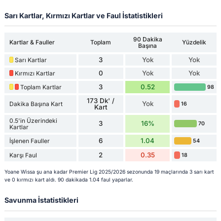
Sarı Kartlar, Kırmızı Kartlar ve Faul İstatistikleri
90 Dakika
Kartlar & Fauller
Toplam
Yüzdelik
Başına
3
Yok
Yok
Sarı Kartlar
0
Yok
Yok
Kırmızı Kartlar
3
0.52
Toplam Kartlar
98
173 Dk' /
Yok
Dakika Başına Kart
16
Kart
0.5'in Üzerindeki
3
16%
70
Kartlar
6
1.04
İşlenen Fauller
54
2
0.35
Karşı Faul
18
Yoane Wissa şu ana kadar Premier Lig 2025/2026 sezonunda 19 maçlarında 3 sarı kart
ve 0 kırmızı kart aldı. 90 dakikada 1.04 faul yaparlar.
Savunma İstatistikleri