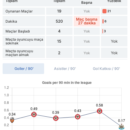
Toplam
Toplam
Yüzdelik
Başına
19
Oynanan Maçlar
Yok
21
Maç başına
520
Dakika
6
27 dakika
4
Maçlar Başladı
Yok
3
Maçta oyuncuyu maça
15
Yok
Yok
sokmak
Maçta oyuncuyu
2
Yok
Yok
maçtan almak
Goller / 90'
Asistler / 90'
Gol Katkısı / 90'