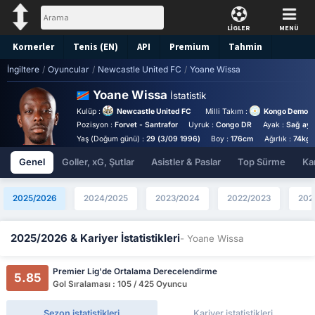
LİGLER
MENÜ
Kornerler
Tenis (EN)
API
Premium
Tahmin
İngiltere
/
Oyuncular
/
Newcastle United FC
/
Yoane Wissa
Yoane Wissa
İstatistik
Kulüp :
Newcastle United FC
Milli Takım :
Kongo Demokra
Pozisyon :
Forvet - Santrafor
Uyruk :
Congo DR
Ayak :
Sağ aya
Yaş (Doğum günü) :
29 (3/09 1996)
Boy :
176cm
Ağırlık :
74kg
Genel
Goller, xG, Şutlar
Asistler & Paslar
Top Sürme
Kar
2025/2026
2024/2025
2023/2024
2022/2023
202
2025/2026 & Kariyer İstatistikleri
- Yoane Wissa
Premier Lig'de Ortalama Derecelendirme
5.85
Gol Sıralaması : 105 / 425 Oyuncu
Sezon istatistikleri
Kariyer istatistikleri