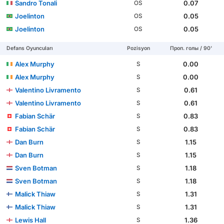
Sandro Tonali
0.07
OS
Joelinton
0.05
OS
Joelinton
0.05
OS
Defans Oyuncuları
Pozisyon
Проп. голы / 90'
Alex Murphy
0.00
S
Alex Murphy
0.00
S
Valentino Livramento
0.61
S
Valentino Livramento
0.61
S
Fabian Schär
0.83
S
Fabian Schär
0.83
S
Dan Burn
1.15
S
Dan Burn
1.15
S
Sven Botman
1.18
S
Sven Botman
1.18
S
Malick Thiaw
1.31
S
Malick Thiaw
1.31
S
Lewis Hall
1.36
S