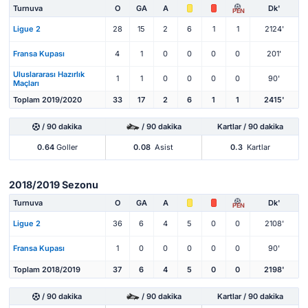
Turnuva
O
GA
A
Dk'
PEN
Ligue 2
28
15
2
6
1
1
2124'
Fransa Kupası
4
1
0
0
0
0
201'
Uluslararası Hazırlık
1
1
0
0
0
0
90'
Maçları
Toplam 2019/2020
33
17
2
6
1
1
2415'
/ 90 dakika
/ 90 dakika
Kartlar / 90 dakika
0.64
Goller
0.08
Asist
0.3
Kartlar
2018/2019 Sezonu
Turnuva
O
GA
A
Dk'
PEN
Ligue 2
36
6
4
5
0
0
2108'
Fransa Kupası
1
0
0
0
0
0
90'
Toplam 2018/2019
37
6
4
5
0
0
2198'
/ 90 dakika
/ 90 dakika
Kartlar / 90 dakika