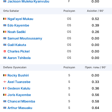
Jackson Muleka Kyanvubu
0.00
F
Orta Sahalar
Pozisyon
Asistler / 90'
Ngal'ayel Mukau
0.52
OS
Edo Kayembe
0.39
OS
Noah Sadiki
0.26
OS
Samuel Moutoussamy
0.00
OS
Gaël Kakuta
0.00
OS
Charles Pickel
0.00
OS
Aaron Tshibola
0.00
OS
Defans Oyuncuları
Pozisyon
Проп. голы / 90'
Rocky Bushiri
0.00
S
Axel Tuanzebe
0.33
S
Gedeon Kalulu
0.36
S
Joris Kayembe
0.56
S
Chancel Mbemba
0.58
S
Arthur Masuaku
0.64
S