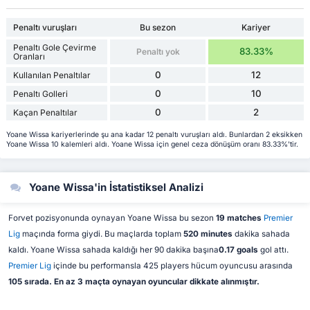
Penaltı vuruşları
Bu sezon
Kariyer
Penaltı Gole Çevirme
83.33%
Penaltı yok
Oranları
0
12
Kullanılan Penaltılar
0
10
Penaltı Golleri
0
2
Kaçan Penaltılar
Yoane Wissa kariyerlerinde şu ana kadar 12 penaltı vuruşları aldı. Bunlardan 2 eksikken
Yoane Wissa 10 kalemleri aldı. Yoane Wissa için genel ceza dönüşüm oranı 83.33%'tir.
Yoane Wissa'in İstatistiksel Analizi
Forvet pozisyonunda oynayan Yoane Wissa bu sezon
19 matches
Premier
Lig
maçında forma giydi. Bu maçlarda toplam
520 minutes
dakika sahada
kaldı. Yoane Wissa sahada kaldığı her 90 dakika başına
0.17 goals
gol attı.
Premier Lig
içinde bu performansla 425 players hücum oyuncusu arasında
105 sırada. En az 3 maçta oynayan oyuncular dikkate alınmıştır.