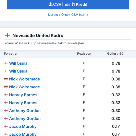
CSV İndir (1 Kredi)
Ücretsiz Örnek CSV İndir »
Newcastle United Kadro
Yoane Wissa'in kulüp seviyesindeki takım arkadaşları
Forvetler
Pozisyon
Goller / 90'
Will Osula
0.78
F
Will Osula
0.78
F
Nick Woltemade
0.38
F
Nick Woltemade
0.38
F
Harvey Barnes
0.32
F
Harvey Barnes
0.32
F
Anthony Gordon
0.30
F
Anthony Gordon
0.30
F
Jacob Murphy
0.17
F
Jacob Murphy
0.17
F