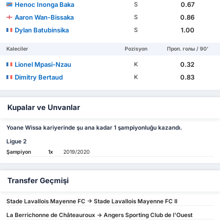
Henoc Inonga Baka
0.67
S
Aaron Wan-Bissaka
0.86
S
Dylan Batubinsika
1.00
S
Kaleciler
Pozisyon
Проп. голы / 90'
Lionel Mpasi-Nzau
0.32
K
Dimitry Bertaud
0.83
K
Kupalar ve Unvanlar
Yoane Wissa kariyerinde şu ana kadar 1 şampiyonluğu kazandı.
Ligue 2
Şampiyon
1x
2019/2020
Transfer Geçmişi
Stade Lavallois Mayenne FC -> Stade Lavallois Mayenne FC II
La Berrichonne de Châteauroux -> Angers Sporting Club de l'Ouest