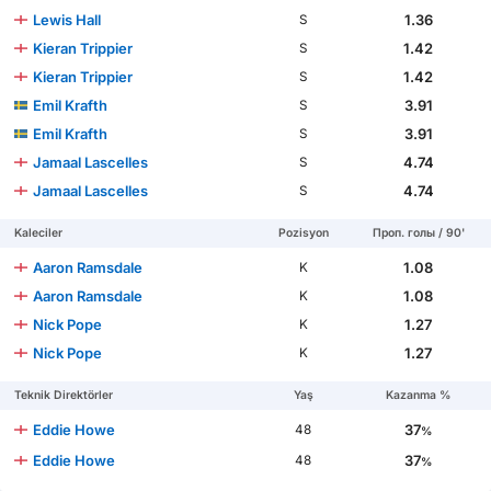
Lewis Hall
1.36
S
Kieran Trippier
1.42
S
Kieran Trippier
1.42
S
Emil Krafth
3.91
S
Emil Krafth
3.91
S
Jamaal Lascelles
4.74
S
Jamaal Lascelles
4.74
S
Kaleciler
Pozisyon
Проп. голы / 90'
Aaron Ramsdale
1.08
K
Aaron Ramsdale
1.08
K
Nick Pope
1.27
K
Nick Pope
1.27
K
Teknik Direktörler
Yaş
Kazanma %
Eddie Howe
37
48
%
Eddie Howe
37
48
%