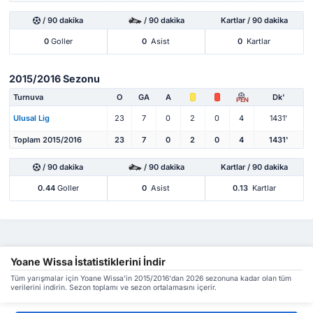
/ 90 dakika
/ 90 dakika
Kartlar / 90 dakika
0
Goller
0
Asist
0
Kartlar
2015/2016 Sezonu
Turnuva
O
GA
A
Dk'
PEN
Ulusal Lig
23
7
0
2
0
4
1431'
Toplam 2015/2016
23
7
0
2
0
4
1431'
/ 90 dakika
/ 90 dakika
Kartlar / 90 dakika
0.44
Goller
0
Asist
0.13
Kartlar
Yoane Wissa İstatistiklerini İndir
Tüm yarışmalar için Yoane Wissa'in 2015/2016'dan 2026 sezonuna kadar olan tüm
verilerini indirin. Sezon toplamı ve sezon ortalamasını içerir.