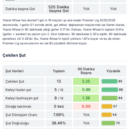
520 Dakika
Yok
Yok
Dakika başına Gol
başına Gol
Yoane Wissa has skored 1 gol in 19 maçları şu ana kadar Premier Lig 2025/2026
sezonunda. 1 golün 0'i evinde atıldı, gol attılar. deplasman maçlarında ise Genel olarak,
Yoane Wissa'in 90 dakikada attığı goller 0.17'dır. Dahası, Yoane Wissa'in toplam G/A'sı
(goller + asistler) bu sezon için 2. Skor katkıları, 90 dakikada 0.35'a eşittir. 90 dakikada
penaltısız xG 0.28'dır. Bu, Yoane Wissa'in npxG çıktısını 1.61'a koyar ve bu da onları
Premier Lig oyuncularının en üst 83 yüzdelik dilimine koyar.
Çekilen Şut
90 Dakika
Şut Verileri
Toplam
Yüzdelik
Başına
13
2.25
Çekilen Şut
85
5
0.86
Kaleyi bulan şut
88
/ 13
8
1.38
Kaleyi bulmayan şut
84
/ 13
0 kez
0.00
Direğe takılmak
57
7.69%
Yok
Şut Dönüşüm Oranı
54
38.46%
Yok
Şut Doğruluğu
73