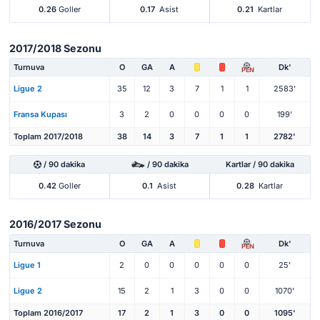
0.26
Goller
0.17
Asist
0.21
Kartlar
2017/2018 Sezonu
Turnuva
O
GA
A
Dk'
PEN
Ligue 2
35
12
3
7
1
1
2583'
Fransa Kupası
3
2
0
0
0
0
199'
Toplam 2017/2018
38
14
3
7
1
1
2782'
/ 90 dakika
/ 90 dakika
Kartlar / 90 dakika
0.42
Goller
0.1
Asist
0.28
Kartlar
2016/2017 Sezonu
Turnuva
O
GA
A
Dk'
PEN
Ligue 1
2
0
0
0
0
0
25'
Ligue 2
15
2
1
3
0
0
1070'
Toplam 2016/2017
17
2
1
3
0
0
1095'