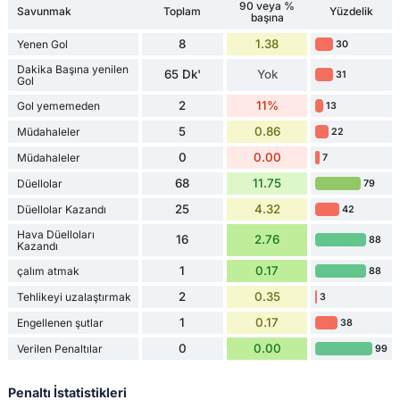
90 veya %
Savunmak
Toplam
Yüzdelik
başına
8
1.38
Yenen Gol
30
Dakika Başına yenilen
65 Dk'
Yok
31
Gol
2
11%
Gol yememeden
13
5
0.86
Müdahaleler
22
0
0.00
Müdahaleler
7
68
11.75
Düellolar
79
25
4.32
Düellolar Kazandı
42
Hava Düelloları
16
2.76
88
Kazandı
1
0.17
çalım atmak
88
2
0.35
Tehlikeyi uzalaştırmak
3
1
0.17
Engellenen şutlar
38
0
0.00
Verilen Penaltılar
99
Penaltı İstatistikleri