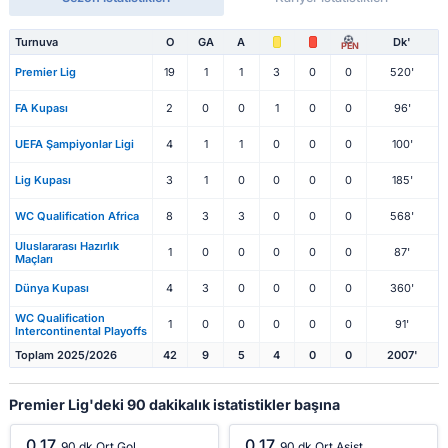
Turnuva
O
GA
A
Dk'
PEN
Premier Lig
19
1
1
3
0
0
520'
FA Kupası
2
0
0
1
0
0
96'
UEFA Şampiyonlar Ligi
4
1
1
0
0
0
100'
Lig Kupası
3
1
0
0
0
0
185'
WC Qualification Africa
8
3
3
0
0
0
568'
Uluslararası Hazırlık
1
0
0
0
0
0
87'
Maçları
Dünya Kupası
4
3
0
0
0
0
360'
WC Qualification
1
0
0
0
0
0
91'
Intercontinental Playoffs
Toplam 2025/2026
42
9
5
4
0
0
2007'
Premier Lig'deki 90 dakikalık istatistikler başına
0.17
0.17
90 dk Ort Gol
90 dk Ort Asist