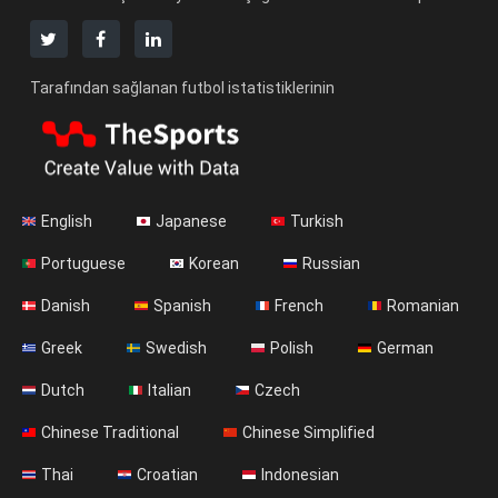
Tarafından sağlanan futbol istatistiklerinin
English
Japanese
Turkish
Portuguese
Korean
Russian
Danish
Spanish
French
Romanian
Greek
Swedish
Polish
German
Dutch
Italian
Czech
Chinese Traditional
Chinese Simplified
Thai
Croatian
Indonesian