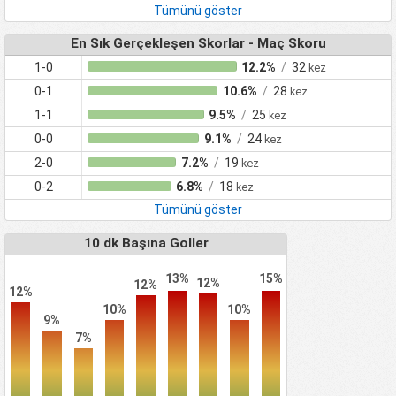
Tümünü göster
En Sık Gerçekleşen Skorlar - Maç Skoru
1-0
12.2%
/
32
kez
0-1
10.6%
/
28
kez
1-1
9.5%
/
25
kez
0-0
9.1%
/
24
kez
2-0
7.2%
/
19
kez
0-2
6.8%
/
18
kez
Tümünü göster
10 dk Başına Goller
13%
15%
12%
12%
12%
10%
10%
9%
7%