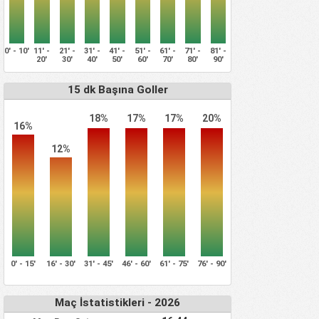
0' - 10'
11' -
21' -
31' -
41' -
51' -
61' -
71' -
81' -
20'
30'
40'
50'
60'
70'
80'
90'
15 dk Başına Goller
18%
17%
17%
20%
16%
12%
0' - 15'
16' - 30'
31' - 45'
46' - 60'
61' - 75'
76' - 90'
Maç İstatistikleri - 2026