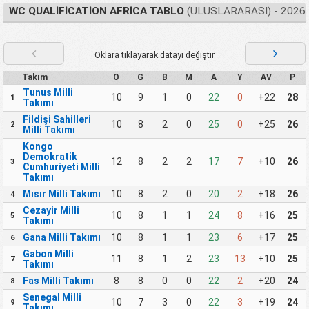
WC QUALIFICATION AFRICA TABLO
(ULUSLARARASI) - 2026
Oklara tıklayarak datayı değiştir
Takım
O
G
B
M
A
Y
AV
P
Tunus Milli
10
9
1
0
22
0
+22
28
1
Takımı
Fildişi Sahilleri
10
8
2
0
25
0
+25
26
2
Milli Takımı
Kongo
Demokratik
12
8
2
2
17
7
+10
26
3
Cumhuriyeti Milli
Takımı
Mısır Milli Takımı
10
8
2
0
20
2
+18
26
4
Cezayir Milli
10
8
1
1
24
8
+16
25
5
Takımı
Gana Milli Takımı
10
8
1
1
23
6
+17
25
6
Gabon Milli
11
8
1
2
23
13
+10
25
7
Takımı
Fas Milli Takımı
8
8
0
0
22
2
+20
24
8
Senegal Milli
10
7
3
0
22
3
+19
24
9
Takımı