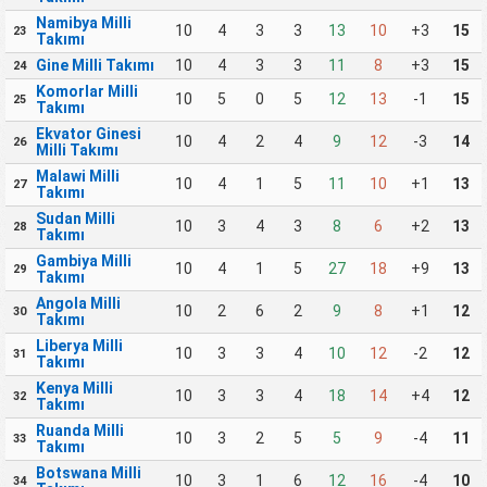
Namibya Milli
10
4
3
3
13
10
+3
15
23
Takımı
Gine Milli Takımı
10
4
3
3
11
8
+3
15
24
Komorlar Milli
10
5
0
5
12
13
-1
15
25
Takımı
Ekvator Ginesi
10
4
2
4
9
12
-3
14
26
Milli Takımı
Malawi Milli
10
4
1
5
11
10
+1
13
27
Takımı
Sudan Milli
10
3
4
3
8
6
+2
13
28
Takımı
Gambiya Milli
10
4
1
5
27
18
+9
13
29
Takımı
Angola Milli
10
2
6
2
9
8
+1
12
30
Takımı
Liberya Milli
10
3
3
4
10
12
-2
12
31
Takımı
Kenya Milli
10
3
3
4
18
14
+4
12
32
Takımı
Ruanda Milli
10
3
2
5
5
9
-4
11
33
Takımı
Botswana Milli
10
3
1
6
12
16
-4
10
34