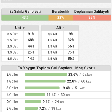
Ev Sahibi Galibiyeti
Beraberlik
Deplasman Galibiyeti
43%
22%
35%
Üst +
Alt -
91%
9%
0.5 Üst
0,5 Alt
68%
32%
1.5 Üst
1.5 Alt
44%
56%
2.5 Üst
2.5 Alt
25%
75%
3.5 Üst
3.5 Alt
14%
86%
4.5 Üst
4.5 Alt
En Yaygın Toplam Gol Sayıları - Maç Skoru
2
Goller
23.6%
/
62
kez
1
Goller
22.8%
/
60
kez
3
Goller
19.4%
/
51
kez
4
Goller
11.4%
/
30
kez
0
Goller
9.1%
/
24
kez
5
Goller
7.2%
/
19
kez