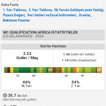
Daha Fazla
1. Yarı Tablosu
,
2. Yarı Tablosu
,
İlk Yarıda Galibiyet yada Yenilgi
,
Piyasa Değeri
,
Veri Setleri ve Excel İndirmeleri
,
Oranlar
,
Beklenen Puanlar
WC QUALIFICATION AFRICA İSTATISTIKLER
(ULUSLARARASI) - 2026
Gol Isı Haritası
2.52
1.36
Goller (Ev Sahibi)
Goller / Maç
1.16
Goller (Deplasman)
HT
FT
15'
30'
60'
75'
46%
54%
İlk Yarı
2. Yarı
35.7
dk/Gol
(662 263 maçtaki goller)