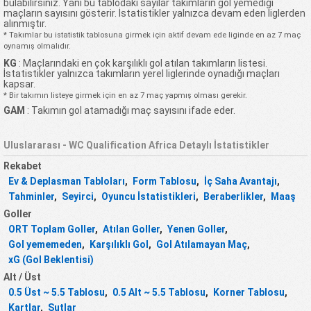
bulabilirsiniz. Yani bu tablodaki sayılar takımların gol yemediği
maçların sayısını gösterir. İstatistikler yalnızca devam eden liglerden
alınmıştır.
* Takımlar bu istatistik tablosuna girmek için aktif devam ede liginde en az 7 maç
oynamış olmalıdır.
KG
: Maçlarındaki en çok karşılıklı gol atılan takımların listesi.
İstatistikler yalnızca takımların yerel liglerinde oynadığı maçları
kapsar.
* Bir takımın listeye girmek için en az 7 maç yapmış olması gerekir.
GAM
: Takımın gol atamadığı maç sayısını ifade eder.
Uluslararası - WC Qualification Africa Detaylı İstatistikler
Rekabet
Ev & Deplasman Tabloları
,
Form Tablosu
,
İç Saha Avantajı
,
Tahminler
,
Seyirci
,
Oyuncu İstatistikleri
,
Beraberlikler
,
Maaş
Goller
ORT Toplam Goller
,
Atılan Goller
,
Yenen Goller
,
Gol yememeden
,
Karşılıklı Gol
,
Gol Atılamayan Maç
,
xG (Gol Beklentisi)
Alt / Üst
0.5 Üst ~ 5.5 Tablosu
,
0.5 Alt ~ 5.5 Tablosu
,
Korner Tablosu
,
Kartlar
,
Şutlar