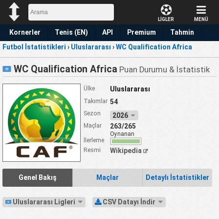
LİGLER
MENÜ
Kornerler
Tenis (EN)
API
Premium
Tahmin
Futbol İstatistikleri
›
Uluslararası
›
WC Qualification Africa
WC Qualification Africa
Puan Durumu & İstatistik
Ülke
Uluslararası
Takımlar
54
Sezon
2026
Maçlar
263/265
Oynanan
İlerleme
Resmi
Wikipedia
Genel Bakış
Maçlar
Detaylı İstatistikler
Uluslararası Ligleri
CSV Datayı İndir