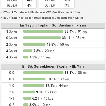
4%
7%
Üst 3.5
Üst 3.5
* İYG = İlk Yarı Golleri (Uluslararası-WC Qualification Africa)
* 2YG = İkinci Yarı Golleri (Uluslararası-WC Qualification Africa)
En Yaygın Toplam Gol Sayıları - İlk Yarı
1
Goller
35.4%
/
91
kez
0
Goller
33.1%
/
85
kez
2
Goller
19.5%
/
50
kez
3
Goller
7.8%
/
20
kez
4
Goller
4.3%
/
11
kez
En Sık Gerçekleşen Skorlar - İlk Yarı
0-0
33.1%
/
85
kez
0-1
18.3%
/
47
kez
1-0
17.1%
/
44
kez
2-0
9.3%
/
24
kez
1-1
6.2%
/
16
kez
0-2
3.9%
/
10
kez