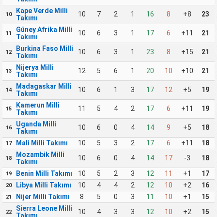
Kape Verde Milli
10
7
2
1
16
8
+8
23
10
Takımı
Güney Afrika Milli
10
6
3
1
17
6
+11
21
11
Takımı
Burkina Faso Milli
10
6
3
1
23
8
+15
21
12
Takımı
Nijerya Milli
12
5
6
1
20
10
+10
21
13
Takımı
Madagaskar Milli
10
6
1
3
17
12
+5
19
14
Takımı
Kamerun Milli
11
5
4
2
17
6
+11
19
15
Takımı
Uganda Milli
10
6
0
4
14
9
+5
18
16
Takımı
Mali Milli Takımı
10
5
3
2
17
6
+11
18
17
Mozambik Milli
10
6
0
4
14
17
-3
18
18
Takımı
Benin Milli Takımı
10
5
2
3
12
11
+1
17
19
Libya Milli Takımı
10
4
4
2
12
10
+2
16
20
Nijer Milli Takımı
8
5
0
3
11
10
+1
15
21
Sierra Leone Milli
10
4
3
3
12
10
+2
15
22
Takımı