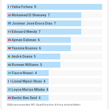
Yahia Fofana 9
Mohamed El Shenawy 7
Josimar José Évora Dias 7
Edouard Mendy 7
Aymen Dahmen 6
Yassine Bounou 6
André Onana 5
Ronwen Williams 5
Fiacre Ntwari 4
Lionel Mpasi-Nzau 4
Loyce Marius Mbaba 4
Bechir Ben Said 4
2026 sezonundan WC Qualification Africa istatistikleri