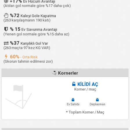
17%
+
Ev Hücum Avantajı
(Atılan gol normale göre %17 daha çok)
%72
Kaleyi Gole Kapatma
(263 karşılaşmanın 190 katı)
% 15
Ev Savunma Avantajı
(Yenen gol normale göre %15 daha az)
%37
Karşılıklı Gol Var
(263 maçta 97 kez KG VAR)
60%
- Orta Risk
(Skorun tahmin edilmesi zor)
Kornerler
KİLİDİ AÇ
Korner / maç
Ev Sahibi
Deplasman
* Toplam Korner / Maç