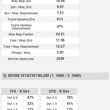
16.44
Maç Başı Şut
9.07
Şut / Maç (Ev)
7.37
Şut / Maç (Deplasman)
51%
Topla Oynama (Ev)
Topla Oynama
47%
(Deplasman)
24.51
Maç Başı Fauller
11.95
Faul / Maç (Ev)
12.57
Faul / Maç (Deplasman)
3.87
Ofsayt / Maç
2599
Katılan Oyuncular
DEVRE İSTATISTIKLERI (1. YARI / 2. YARI)
İYG - X Üst
2YG - X Üst
67%
70%
Üst 0.5
Üst 0.5
32%
41%
Üst 1.5
Üst 1.5
12%
17%
Üst 2.5
Üst 2.5