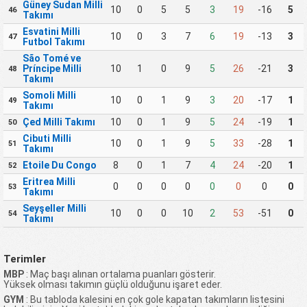
Güney Sudan Milli
10
0
5
5
3
19
-16
5
46
Takımı
Esvatini Milli
10
0
3
7
6
19
-13
3
47
Futbol Takımı
São Tomé ve
Príncipe Milli
10
1
0
9
5
26
-21
3
48
Takımı
Somoli Milli
10
0
1
9
3
20
-17
1
49
Takımı
Çed Milli Takımı
10
0
1
9
5
24
-19
1
50
Cibuti Milli
10
0
1
9
5
33
-28
1
51
Takımı
Etoile Du Congo
8
0
1
7
4
24
-20
1
52
Eritrea Milli
0
0
0
0
0
0
0
0
53
Takımı
Seyşeller Milli
10
0
0
10
2
53
-51
0
54
Takımı
Terimler
MBP
: Maç başı alınan ortalama puanları gösterir.
Yüksek olması takımın güçlü olduğunu işaret eder.
GYM
: Bu tabloda kalesini en çok gole kapatan takımların listesini