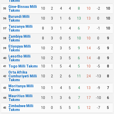
Takımı
Gine-Bissau Milli
10
2
4
4
8
10
-2
10
35
Takımı
Burundi Milli
10
3
1
6
13
13
0
10
36
Takımı
Tanzanya Milli
8
3
1
4
6
7
-1
10
37
Takımı
Zambiya Milli
8
3
0
5
10
10
0
9
38
Takımı
Etiyopya Milli
10
2
3
5
9
14
-5
9
39
Takımı
Lesotho Milli
10
2
3
5
6
14
-8
9
40
Takımı
Togo Milli Takımı
10
1
5
4
5
10
-5
8
41
Orta Afrika
Cumhuriyeti Milli
10
2
2
6
11
24
-13
8
42
Takımı
Moritanya Milli
10
1
4
5
4
13
-9
7
43
Takımı
Mauritius Milli
10
1
3
6
7
17
-10
6
44
Takımı
Zimbabwe Milli
10
0
5
5
5
12
-7
5
45
Takımı