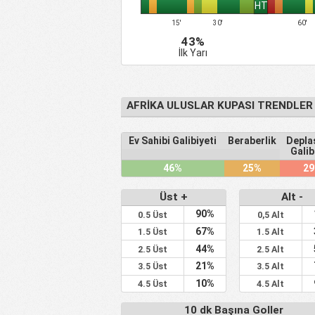
HT
15'
30'
60'
43%
İlk Yarı
AFRIKA ULUSLAR KUPASI TRENDLER
Ev Sahibi Galibiyeti
Beraberlik
Depl
Galib
46%
25%
2
Üst +
Alt -
90%
0.5 Üst
0,5 Alt
67%
1.5 Üst
1.5 Alt
44%
2.5 Üst
2.5 Alt
21%
3.5 Üst
3.5 Alt
10%
4.5 Üst
4.5 Alt
10 dk Başına Goller