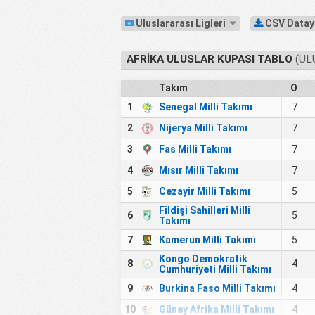
Uluslararası Ligleri
CSV Datayı
AFRIKA ULUSLAR KUPASI TABLO
(UL
Takım
O
1
Senegal Milli Takımı
7
2
Nijerya Milli Takımı
7
3
Fas Milli Takımı
7
4
Mısır Milli Takımı
7
5
Cezayir Milli Takımı
5
Fildişi Sahilleri Milli
6
5
Takımı
7
Kamerun Milli Takımı
5
Kongo Demokratik
8
4
Cumhuriyeti Milli Takımı
9
Burkina Faso Milli Takımı
4
10
Güney Afrika Milli Takımı
4