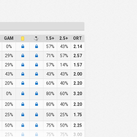
GAM
1.5+
2.5+
ORT
0%
57%
43%
2.14
29%
71%
57%
2.57
29%
57%
14%
1.57
43%
43%
43%
2.00
20%
60%
40%
2.20
0%
80%
60%
3.20
20%
80%
40%
2.20
25%
50%
25%
1.75
50%
75%
50%
2.25
25%
75%
75%
3.00