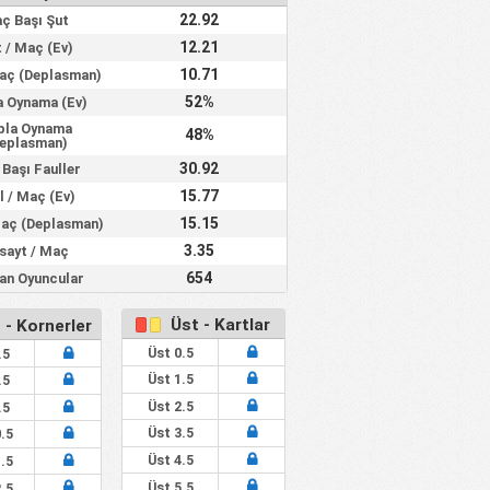
22.92
ç Başı Şut
12.21
 / Maç (Ev)
10.71
Maç (Deplasman)
52%
a Oynama (Ev)
pla Oynama
48%
eplasman)
30.92
Başı Fauller
15.77
l / Maç (Ev)
15.15
Maç (Deplasman)
3.35
sayt / Maç
654
lan Oyuncular
Üst - Kartlar
 - Kornerler
Üst 0.5
.5
Üst 1.5
.5
Üst 2.5
.5
Üst 3.5
.5
Üst 4.5
.5
Üst 5.5
.5