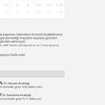
%
0%
100%
50%
3.25
40%
60%
0%
1.40
50%
50%
50%
2.25
50%
75%
50%
2.50
50%
75%
75%
3.25
e kapatan takımların listesini bulabilirsiniz.
 gol yemediği maçların sayısını gösterir.
33%
67%
33%
1.67
glerden alınmıştır.
için aktif devam ede liginde en az 7 maç oynamış
67%
67%
33%
1.67
25%
75%
25%
2.00
yısını ifade eder.
100%
33%
0%
0.67
%
0%
100%
67%
3.33
%
0%
100%
67%
3.33
0%
Ev Hücum Avantajı
33%
67%
67%
2.67
gol normale göre %20 daha çok)
100%
67%
67%
2.33
7
Ev Savunma Avantajı
33%
67%
67%
3.67
ol normale göre %17 daha az)