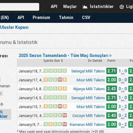
API
Maçlar
İstatistikler
Lig
 (EN)
API
Premium
Tahmin
CSV
 Uluslar Kupası
umu & İstatistik
2025 Sezon Tamamlandı - Tüm Maç Sonuçları
rası
İçerde Son 5
Ev Sahibi
Form
F
G
G
G
G
G
2.71
1 - 0
2
Senegal Milli Takımı
January/18, 7:00pm
MS
B
G
G
M
B
2.00
0 - 0
2
Mısır Milli Takımı
January/17, 4:00pm
MS
nanan
G
G
G
B
B
2.43
0 - 0
2
Nijerya Milli Takımı
January/14, 8:00pm
MS
G
G
G
G
G
2.71
1 - 0
2
Senegal Milli Takımı
January/14, 5:00pm
MS
dı
B
G
G
M
B
2.00
3 - 2
2
Mısır Milli Takımı
January/10, 7:00pm
MS
lı
G
G
G
G
M
2.40
0 - 2
2
Cezayir Milli Takımı
January/10, 4:00pm
ikler
MS
G
B
G
G
M
2.00
0 - 2
2
Kamerun Milli Takımı
January/9, 7:00pm
MS
* Maç saati yerel saat diliminizde gösterilmiştir. (
+01:00
)