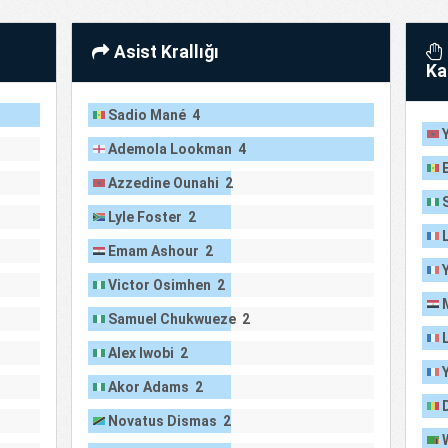
Asist Krallığı
Ka
Sadio Mané 4
Ademola Lookman 4
Azzedine Ounahi 2
Lyle Foster 2
Emam Ashour 2
Victor Osimhen 2
Samuel Chukwueze 2
Alex Iwobi 2
Akor Adams 2
Novatus Dismas 2