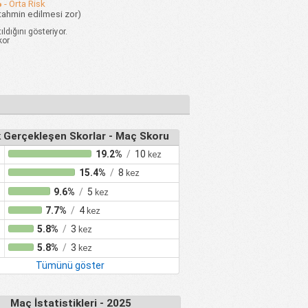
%
- Orta Risk
tahmin edilmesi zor)
ıldığını gösteriyor.
kor
k Gerçekleşen Skorlar - Maç Skoru
19.2%
/
10
kez
15.4%
/
8
kez
9.6%
/
5
kez
7.7%
/
4
kez
5.8%
/
3
kez
5.8%
/
3
kez
Tümünü göster
Maç İstatistikleri - 2025