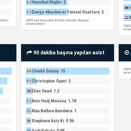
Hannibal Mejbri 2
Dango Aboubacar Faissal Ouattara 2
Ma
ikleri
2025 sezonundan Afrika Uluslar Kupası
istatistikleri
2025
istat
90 dakika başına yapılan asist
2025
Cheikh Sabaly 15
istat
Christopher Operi 2
Elias Saad 1.2
Anis Hadj Moussa 1.18
Álex Balboa Bandeira 1
Stephane Aziz Ki 0.96
Gaël Kakuta 0.95