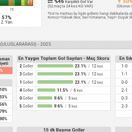
%46
50
Karşılıklı Gol Var
FT
(52 maçta 24 kez KG VAR)
(Skorun 
75'
*Gol Isı Haritası bu ligde gollerin hangi dakikalarda at
57%
Kırmızı=Yüksek Skor, Sarı=Ortalama, Yeşil= Düşük S
2. Yarı
(ULUSLARARASI) - 2025
En Yaygın Toplam Gol Sayıları - Maç Skoru
En Sı
asman
iyeti
2
Goller
23.1%
/
12
1-0
kez
9%
3
Goller
23.1%
/
12
1-1
kez
1
Goller
23.1%
/
12
0-0
kez
10%
4
Goller
11.5%
/
6
2-1
kez
33%
0
Goller
9.6%
/
5
0-3
kez
56%
5
Goller
9.6%
/
5
2-3
kez
79%
90%
15 dk Başına Goller