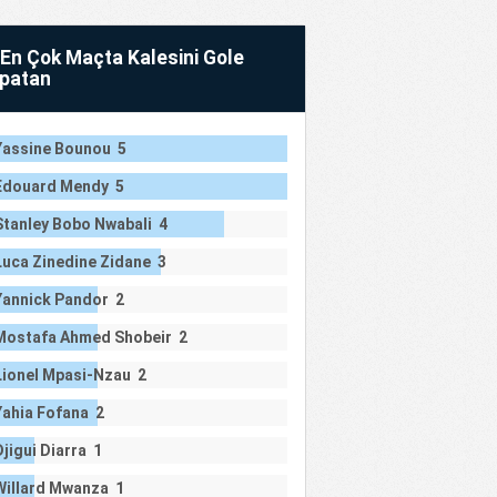
En Çok Maçta Kalesini Gole
patan
Yassine Bounou 5
Edouard Mendy 5
Stanley Bobo Nwabali 4
Luca Zinedine Zidane 3
Yannick Pandor 2
Mostafa Ahmed Shobeir 2
Lionel Mpasi-Nzau 2
Yahia Fofana 2
Djigui Diarra 1
Willard Mwanza 1