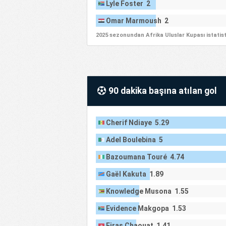
Lyle Foster 2
Omar Marmoush 2
2025 sezonundan Afrika Uluslar Kupası istatist
90 dakika başına atılan gol
Cherif Ndiaye 5.29
Adel Boulebina 5
Bazoumana Touré 4.74
Gaël Kakuta 1.89
Knowledge Musona 1.55
Evidence Makgopa 1.53
Firas Chaouat 1.41