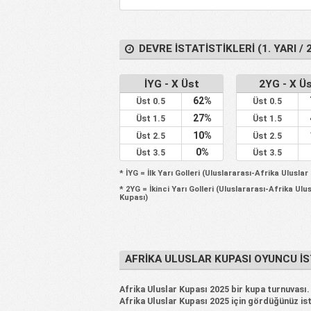
DEVRE İSTATISTIKLERI (1. YARI / 2
İYG - X Üst
2YG - X Ü
62%
Üst 0.5
Üst 0.5
27%
Üst 1.5
Üst 1.5
10%
Üst 2.5
Üst 2.5
0%
Üst 3.5
Üst 3.5
* İYG = İlk Yarı Golleri (Uluslararası-Afrika Uluslar
* 2YG = İkinci Yarı Golleri (Uluslararası-Afrika Ulu
Kupası)
AFRIKA ULUSLAR KUPASI OYUNCU İS
Afrika Uluslar Kupası 2025 bir kupa turnuvası. 
Afrika Uluslar Kupası 2025 için gördüğünüz ista