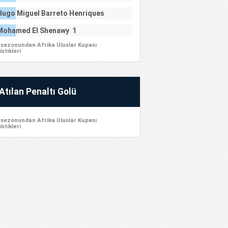
Hugo Miguel Barreto Henriques
rques 1
Mohamed El Shenawy 1
 sezonundan Afrika Uluslar Kupası
istikleri
Atılan Penaltı Golü
 sezonundan Afrika Uluslar Kupası
istikleri