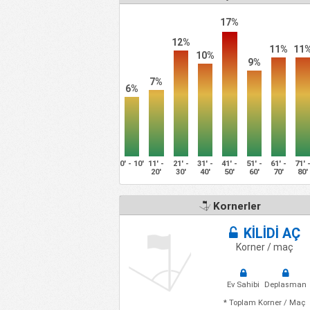
17%
12%
11%
11
10%
9%
7%
6%
0' - 10'
11' -
21' -
31' -
41' -
51' -
61' -
71' 
20'
30'
40'
50'
60'
70'
80'
Kornerler
KİLİDİ AÇ
Korner / maç
Ev Sahibi
Deplasman
* Toplam Korner / Maç