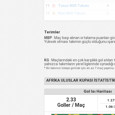
11
Tunus Milli Takımı
4
12
Mali Milli Takımı
5
13
Benin Milli Takımı
4
14
Sudan Milli Takımı
4
Terimler
15
Mozambik Milli Takımı
4
MBP
: Maç başı alınan ortalama puanları gös
Yüksek olması takımın güçlü olduğunu işare
16
Angola Milli Takımı
3
17
Zambiya Milli Takımı
3
18
Tanzanya Milli Takımı
4
KG
: Maçlarındaki en çok karşılıklı gol atılan t
yalnızca takımların yerel liglerinde oynadığı
19
Komorlar Milli Takımı
3
* Bir takımın listeye girmek için en az 7 maç yapmış 
20
Zimbabwe Milli Takımı
3
AFRIKA ULUSLAR KUPASI İSTATISTI
21
Uganda Milli Takımı
3
Ekvator Ginesi Milli
Gol Isı Haritası
22
3
Takımı
2.33
1.27
23
Botswana Milli Takımı
3
Goller / Maç
1.06
G
24
Gabon Milli Takımı
3