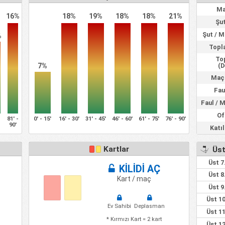
Ma
16%
18%
19%
18%
18%
21%
Şut
Şut / 
%
Topl
To
7%
(D
Maç 
Fau
Faul / 
Of
-
81' -
0' - 15'
16' - 30'
31' - 45'
46' - 60'
61' - 75'
76' - 90'
90'
Katı
Kartlar
Üst
Üst 7
KİLİDİ AÇ
Üst 8
Kart / maç
Üst 9
Üst 10
Ev Sahibi
Deplasman
Üst 11
* Kırmızı Kart = 2 kart
Üst 12