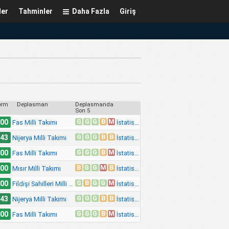
ler
Tahminler
Daha Fazla
Giriş
orm
Deplasman
Deplasmanda
Son 5
G
G
G
B
M
.00
İstatistik
Fas Milli Takımı
G
G
G
B
B
.43
İstatistik
Nijerya Milli Takımı
G
G
G
B
M
.00
İstatistik
Fas Milli Takımı
B
G
G
M
B
.00
İstatistik
Mısır Milli Takımı
G
B
G
G
M
.00
İstatistik
Fildişi Sahilleri Milli Takımı
G
G
G
B
B
.43
İstatistik
Nijerya Milli Takımı
G
G
G
B
M
.00
İstatistik
Fas Milli Takımı