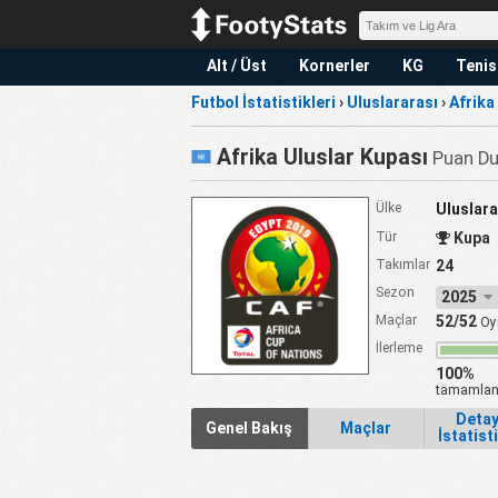
Alt / Üst
Kornerler
KG
Tenis
Futbol İstatistikleri
›
Uluslararası
›
Afrika
Afrika Uluslar Kupası
Puan Dur
Ülke
Uluslara
Tür
Kupa
Takımlar
24
Sezon
2025
Maçlar
52/52
Oy
İlerleme
100%
tamamlan
Detay
Genel Bakış
Maçlar
İstatist