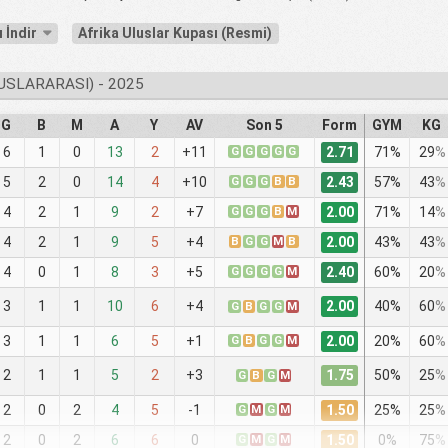
 İndir
Afrika Uluslar Kupası (Resmi)
USLARARASI) - 2025
G
B
M
A
Y
AV
Son 5
Form
GYM
KG
2.71
6
1
0
13
2
+11
G
G
G
G
G
71%
29
%
2.43
5
2
0
14
4
+10
G
G
G
B
B
57%
43
%
2.00
4
2
1
9
2
+7
G
G
G
B
M
71%
14
%
2.00
4
2
1
9
5
+4
B
G
G
M
B
43%
43
%
2.40
4
0
1
8
3
+5
G
G
G
G
M
60%
20
%
2.00
3
1
1
10
6
+4
40%
60
%
G
B
G
G
M
2.00
3
1
1
6
5
+1
G
B
G
G
M
20%
60
%
1.75
2
1
1
5
2
+3
50%
25
%
G
B
G
M
1.50
2
0
2
4
5
-1
G
M
G
M
25%
25
%
1.50
2
0
2
6
6
0
G
M
G
M
0%
75
%