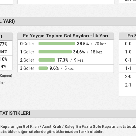
. YARI)
En Yaygın Toplam Gol Sayıları - İlk Yarı
En S
st
0
Goller
38.5%
/
20
0-0
kez
77%
44%
1
Goller
34.6%
/
18
1-0
kez
10%
2
Goller
17.3%
/
9
0-1
kez
4%
3
Goller
9.6%
/
5
1-1
kez
 Kupası)
2-0
slar
2-1
TATISTIKLERI
Kupalar için Gol Kralı / Asist Kralı / Kaleyi En Fazla Gole Kapatma istatisti
tistikler diğer sitelerde gördüklerinizden farklı olabilir.