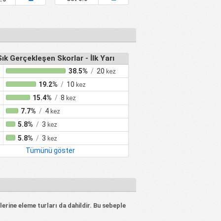
ık Gerçekleşen Skorlar - İlk Yarı
38.5%
/
20
kez
19.2%
/
10
kez
15.4%
/
8
kez
7.7%
/
4
kez
5.8%
/
3
kez
5.8%
/
3
kez
Tümünü göster
klerine eleme turları da dahildir. Bu sebeple