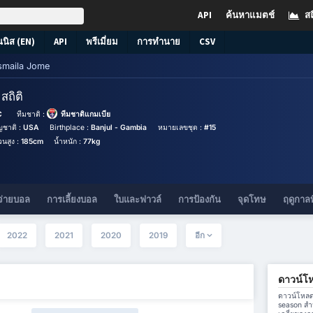
API
ค้นหาแมตช์
สถ
นนิส (EN)
API
พรีเมี่ยม
การทำนาย
CSV
smaila Jome
e
สถิติ
C
ทีมชาติ :
ทีมชาติแกมเบีย
ญชาติ :
USA
Birthplace :
Banjul - Gambia
หมายเลขชุด :
#15
วนสูง :
185cm
น้ำหนัก :
77kg
จ่ายบอล
การเลี้ยงบอล
ใบและฟาวล์
การป้องกัน
จุดโทษ
ฤดูกาลท
2022
2021
2020
2019
อีก
ดาวน์โห
ดาวน์โหลดข
season สำ