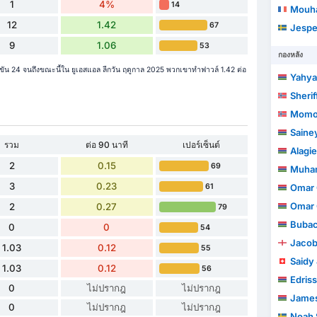
1
4%
14
Mouha
12
1.42
67
Jespe
9
1.06
53
กองหลัง
ัน 24 จนถึงขณะนี้ใน ยูเอสแอล ลีกวัน ฤดูกาล 2025 พวกเขาทำฟาวล์ 1.42 ต่อ
Yahya
Sherif
Momod
Saine
รวม
ต่อ 90 นาที
เปอร์เซ็นต์
Alagie
2
0.15
69
Muha
3
0.23
61
Omar
Omar 
2
0.27
79
Bubac
0
0
54
Jaco
1.03
0.12
55
Saidy
1.03
0.12
56
Edris
0
ไม่ปรากฎ
ไม่ปรากฎ
Jame
0
ไม่ปรากฎ
ไม่ปรากฎ
Noah 