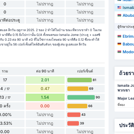
0
ไม่ปรากฎ
ไม่ปรากฎ
Ismai
0
ไม่ปรากฎ
ไม่ปรากฎ
Abuba
าทีต่อประตู
ไม่ปรากฎ
ไม่ปรากฎ
ผู้รักษาประต
เอสแอล ลีกวัน ฤดูกาล 2025. 2 ของ 2 ทำได้ในบ้าน ขณะที่พวกเขาทำ 0 ในเกม
นาทีคือ 0.15 ยิ่งไปกว่านั้น G/A ทั้งหมดของ Ismaila Jome (ประตู + แอสซิ
Ebrim
กับ 0.23 ต่อ 90 นาที xG ที่ไม่ใช่การลงโทษต่อ 90 นาทีคือ 0.12 ซึ่งจะทำให้
Babou
ขาอยู่ใน 56 เปอร์เซ็นต์ไทล์อันดับต้นๆ ของผู้เล่น ยูเอสแอล ลีกวัน
Modo
รวม
ต่อ 90 นาที
เปอร์เซ็นต์
ถ้วยร
17
2.01
81
Ismaila J
4
0.47
69
/ 17
พวกเขา
13
1.54
90
/ 17
Major Le
ที่สอง
0 ครั้ง
0.00
66
0.00%
ไม่ปรากฎ
43
23.53%
ไม่ปรากฎ
39
ประวัต
0.00
ไม่ปรากฎ
ไม่ปรากฎ