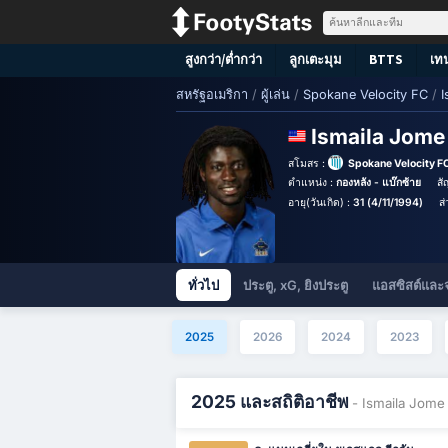
สูงกว่า/ต่ำกว่า
ลูกเตะมุม
BTTS
เท
สหรัฐอเมริกา
/
ผู้เล่น
/
Spokane Velocity FC
/
I
Ismaila Jom
สโมสร :
Spokane Velocity F
ตำแหน่ง :
กองหลัง - แบ๊กซ้าย
สั
อายุ(วันเกิด) :
31 (4/11/1994)
ส่
ทั่วไป
ประตู, xG, ยิงประตู
แอสซิสต์และ
2025
2026
2024
2023
2025 และสถิติอาชีพ
- Ismaila Jome