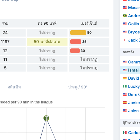
Masan
Andre
รวม
ต่อ 90 นาที
เปอร์เซ็นต์
Colli
Bryce
24
ไม่ปรากฎ
50
Jack 
1197
50 นาทีต่อเกม
35
12
ไม่ปรากฎ
30
กองหลัง
11
ไม่ปรากฎ
ไม่ปรากฎ
Camro
5
ไม่ปรากฎ
ไม่ปรากฎ
Ismai
David
Lucky 
คลีนชีท
ประตู / 90'
Derek
Javier
Jalen 
ผู้รักษาประต
Carlos