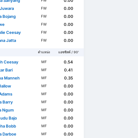
ia Sanyang
0.00
FW
Juwara
0.00
FW
 Bojang
0.00
FW
owe
0.00
FW
lie Ceesay
0.00
FW
ana Jatta
0.00
FW
ตำแหน่ง
แอซซิสต์ / 90'
h Ceesay
0.54
MF
ar Bari
0.41
MF
na Manneh
0.35
MF
Jallow
0.00
MF
 Adams
0.00
MF
 Barry
0.00
MF
a Ngum
0.00
MF
udu Bajo
0.00
MF
ha Bobb
0.00
MF
a Darboe
0.00
MF