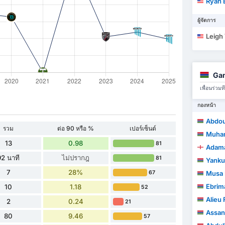
Ryan 
ผู้จัดการ
Leigh
Gam
เพื่อนร่ว
กองหน้า
Abdou
รวม
ต่อ 90 หรือ %
เปอร์เซ็นต์
Muha
13
0.98
81
Adama
92 นาที
ไม่ปรากฎ
81
Yanku
7
28%
Musa 
67
Ebrim
10
1.18
52
Alieu
2
0.24
21
Assan
80
9.46
57