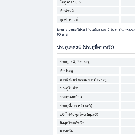
ใบสูงกว่า 0.5
ทำฟาวล์
ถูกทำฟาวล์
Ismaila Jome ได้รับ 1 ใบเหลือง และ 0 ใบแดงในการแข่งข
90 นาที
ประตูและ xG (ประตูที่คาดหวัง)
ประตู, xG, ยิงประตู
ทำประตู
การมีส่วนร่วมของการทำประตู
ประตูในบ้าน
ประตูนอกบ้าน
ประตูที่คาดหวัง (xG)
xG ไม่นับจุดโทษ (npxG)
ยิงจุดโทษสำเร็จ
แฮททริค