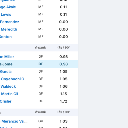
go Akale
0.11
MF
 Lewis
0.11
MF
n Fernandez
0.00
MF
 Meredith
0.00
MF
Denton
0.00
MF
ตำแหน่ง
เสีย / 90'
n Miller
0.98
DF
la Jome
0.98
DF
 Garcia
1.05
DF
Onyebuchi Opara
1.05
DF
 Waldeck
1.06
DF
 Martin Gil
1.15
DF
Crisler
1.72
DF
ู
ตำแหน่ง
เสีย / 90'
 Merancio Valdez
1.03
GK