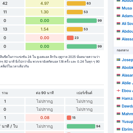
Abdul
42
4.97
63
Musa 
11
1.30
53
Adama
0
0.00
99
Ali S
13
1.54
53
Abdou
0
0.00
23
Alass
0
0.00
99
กองกลาง
ลีนชีตในการแข่งขัน 24 ใน ยูเอสแอล ลีกวัน ฤดูกาล 2025 นั่นหมายความว่า
Josep
ๆ 92 นาที ยิ่งไปกว่านั้น พวกเขายังสกัดบอล 1.18 ครั้ง และ 0.24 ในทุก ๆ 90
เคลียร์ในเวลาเดียวกัน
Abobk
Alasa
Ablie 
Ebou
รวม
ต่อ 90 นาที
เปอร์เซ็นต์
Hamza
1
ไม่ปรากฎ
ไม่ปรากฎ
Dawd
0
ไม่ปรากฎ
ไม่ปรากฎ
Mahm
1
0.08
15
Yusup
 นาที / ใบ
ไม่ปรากฎ
94
Ebrim