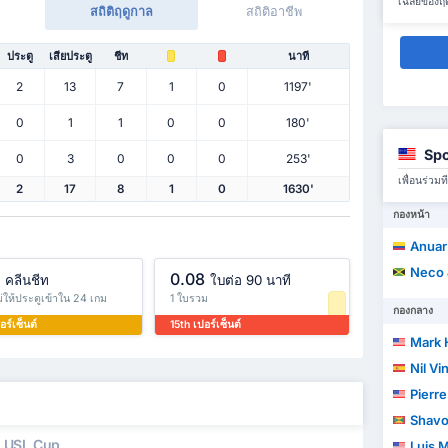
เฉลี่ยของฤ
สถิติฤดูกาล
สถิติอาชีพ
ประตู
เสียประตู
ชีท
นาที
2
13
7
1
0
1197'
0
1
1
0
0
180'
Spo
0
3
0
0
0
253'
เพื่อนร่ว
2
17
8
1
0
1630'
กองหน้า
Anuar 
Neco 
0.08
คลีนชีท
ใบต่อ 90 นาที
ไม่ให้ประตูเข้าใน 24 เกม
1 ใบรวม
กองกลาง
อร์เซ็นต์
15th เปอร์เซ็นต์
Mark 
Nil Vi
Pierr
Shavon
USL Cup
Luis M