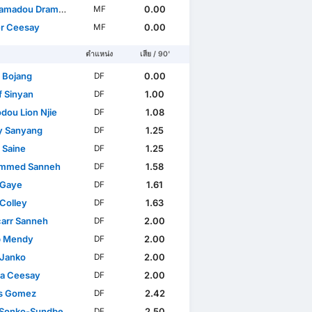
madou Drammeh
0.00
MF
r Ceesay
0.00
MF
ตำแหน่ง
เสีย / 90'
 Bojang
0.00
DF
f Sinyan
1.00
DF
ou Lion Njie
1.08
DF
y Sanyang
1.25
DF
 Saine
1.25
DF
mmed Sanneh
1.58
DF
 Gaye
1.61
DF
Colley
1.63
DF
arr Sanneh
2.00
DF
b Mendy
2.00
DF
 Janko
2.00
DF
sa Ceesay
2.00
DF
s Gomez
2.42
DF
Sonko-Sundberg
2.50
DF