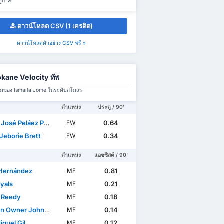
ดูกาล
ดาวน์โหลด CSV (1 เครดิต)
ดาวน์โหลดตัวอย่าง CSV ฟรี »
kane Velocity ทัพ
มทีมของ Ismaila Jome ในระดับสโมสร
ตำแหน่ง
ประตู / 90'
José Peláez Paba
0.64
FW
Jeborie Brett
0.34
FW
ตำแหน่ง
แอซซิสต์ / 90'
Hernández
0.81
MF
nyals
0.21
MF
e Reedy
0.18
MF
 Owner John-Brown
0.14
MF
iguel Gil
0.12
MF