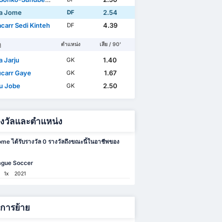
la Jome
2.54
DF
carr Sedi Kinteh
4.39
DF
ู
ตำแหน่ง
เสีย / 90'
a Jarju
1.40
GK
carr Gaye
1.67
GK
u Jobe
2.50
GK
างวัลและตำแหน่ง
ome ได้รับรางวัล 0 รางวัลถึงขณะนี้ในอาชีพของ
ague Soccer
1x
2021
ิการย้าย