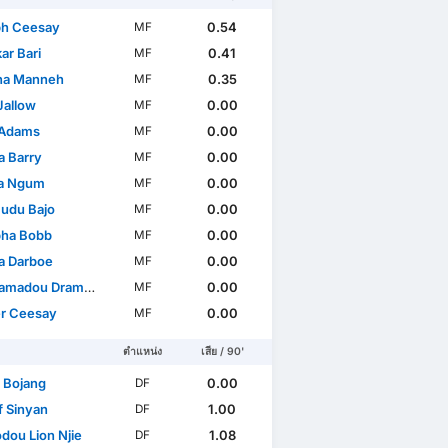
h Ceesay
0.54
MF
ar Bari
0.41
MF
na Manneh
0.35
MF
Jallow
0.00
MF
 Adams
0.00
MF
 Barry
0.00
MF
a Ngum
0.00
MF
udu Bajo
0.00
MF
ha Bobb
0.00
MF
a Darboe
0.00
MF
madou Drammeh
0.00
MF
r Ceesay
0.00
MF
ตำแหน่ง
เสีย / 90'
 Bojang
0.00
DF
f Sinyan
1.00
DF
ou Lion Njie
1.08
DF