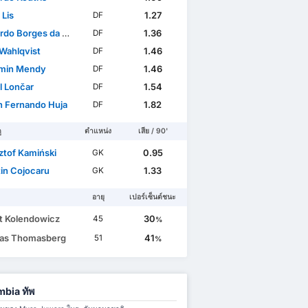
 Lis
1.27
DF
o Borges da Silva
1.36
DF
 Wahlqvist
1.46
DF
min Mendy
1.46
DF
l Lončar
1.54
DF
n Fernando Huja
1.82
DF
ู
ตำแหน่ง
เสีย / 90'
ztof Kamiński
0.95
GK
tin Cojocaru
1.33
GK
อายุ
เปอร์เซ็นต์ชนะ
t Kolendowicz
30
45
%
as Thomasberg
41
51
%
bia ทัพ