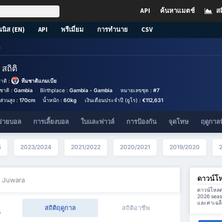
API
ค้นหาแมตช์
สถ
นนิส (EN)
API
พรีเมี่ยม
การทำนาย
CSV
a
a
สถิติ
าติ :
ทีมชาติแกมเบีย
ชาติ :
Gambia
Birthplace :
Gambia - Gambia
หมายเลขชุด :
#7
ส่วนสูง :
170cm
น้ำหนัก :
60kg
เงินเดือนประจำปี (ยูโร) :
€112,631
จ่ายบอล
การเลี้ยงบอล
ใบและฟาวล์
การป้องกัน
จุดโทษ
ฤดูกาลท
5
2023/2024
2021/2022
2020/2021
2019/2020
ดาวน์โ
 Juwara
ดาวน์โหลดข
2026 seas
และค่าเฉลี
สถิติฤดูกาล
สถิติอาชีพ
4