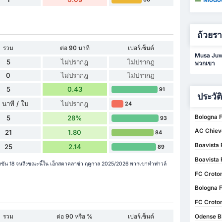
ถ้วยร
รวม
ต่อ 90 นาที
เปอร์เซ็นต์
Musa Juwa
5
ไม่ปรากฎ
ไม่ปรากฎ
พวกเขา
0
ไม่ปรากฎ
ไม่ปรากฎ
5
0.43
91
ประวัต
 นาที / ใบ
ไม่ปรากฎ
24
Bologna F
5
28%
93
AC Chiev
21
1.80
84
Boavista 
25
2.14
89
Boavista 
ขัน 18 จนถึงขณะนี้ใน เอ็กสตาคลาซ่า ฤดูกาล 2025/2026 พวกเขาทำฟาวล์
FC Croton
Bologna F
FC Croton
รวม
ต่อ 90 หรือ %
เปอร์เซ็นต์
Odense B