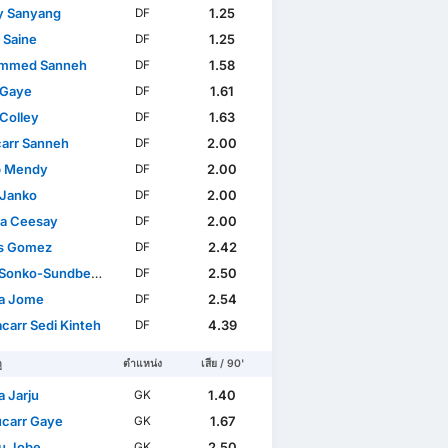
y Sanyang
1.25
DF
 Saine
1.25
DF
mmed Sanneh
1.58
DF
 Gaye
1.61
DF
Colley
1.63
DF
arr Sanneh
2.00
DF
b Mendy
2.00
DF
 Janko
2.00
DF
sa Ceesay
2.00
DF
s Gomez
2.42
DF
Sonko-Sundberg
2.50
DF
la Jome
2.54
DF
carr Sedi Kinteh
4.39
DF
ู
ตำแหน่ง
เสีย / 90'
a Jarju
1.40
GK
carr Gaye
1.67
GK
u Jobe
2.50
GK