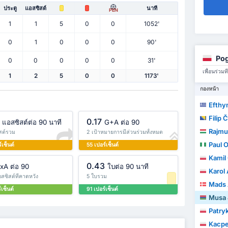
ประตู
แอสซิสต์
นาที
PEN
1
1
5
0
0
1052'
0
1
0
0
0
90'
Pog
0
0
0
0
0
31'
เพื่อนร่ว
1
2
5
0
0
1173'
กองหน้า
Efthy
Filip 
0.17
แอสซิสต์ต่อ 90 นาที
G+A ต่อ 90
Rajmu
สต์รวม
2 เป้าหมายการมีส่วนร่วมทั้งหมด
Paul 
์เซ็นต์
55 เปอร์เซ็นต์
Kamil 
0.43
xA ต่อ 90
ใบต่อ 90 นาที
Karol 
สซิสต์ที่คาดหวัง
5 ใบรวม
Mads 
เซ็นต์
91 เปอร์เซ็นต์
Musa 
Patry
Kacpe