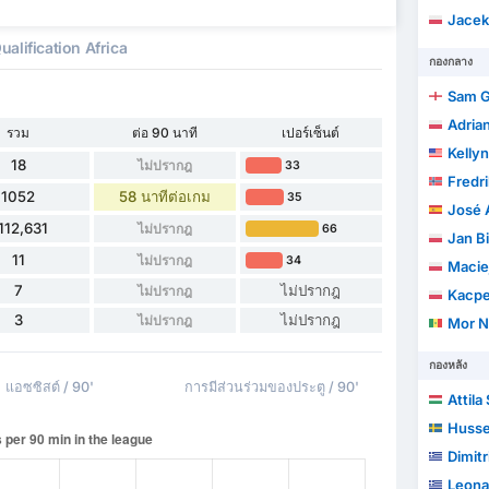
Jacek 
alification Africa
กองกลาง
Sam 
Adria
รวม
ต่อ 90 นาที
เปอร์เซ็นต์
Kelly
18
ไม่ปรากฎ
33
Fredr
1052
58 นาทีต่อเกม
35
José 
112,631
ไม่ปรากฎ
66
Jan B
11
ไม่ปรากฎ
34
Macie
7
ไม่ปรากฎ
ไม่ปรากฎ
Kacpe
3
ไม่ปรากฎ
ไม่ปรากฎ
Mor N
กองหลัง
แอซซิสต์ / 90'
การมีส่วนร่วมของประตู / 90'
Attila 
Hussei
Dimitr
Leona