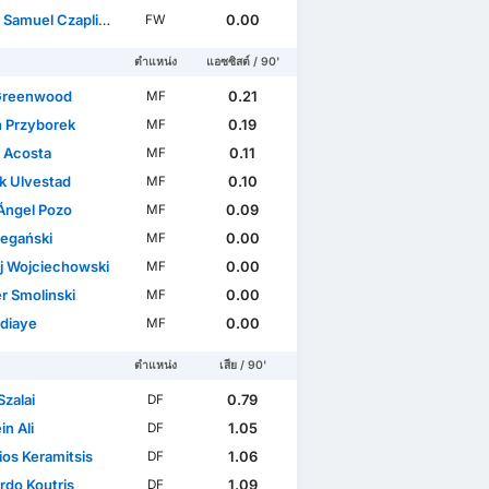
Samuel Czapliński
0.00
FW
ตำแหน่ง
แอซซิสต์ / 90'
Greenwood
0.21
MF
n Przyborek
0.19
MF
n Acosta
0.11
MF
ik Ulvestad
0.10
MF
Ángel Pozo
0.09
MF
iegański
0.00
MF
j Wojciechowski
0.00
MF
r Smolinski
0.00
MF
diaye
0.00
MF
ตำแหน่ง
เสีย / 90'
Szalai
0.79
DF
n Ali
1.05
DF
ios Keramitsis
1.06
DF
rdo Koutris
1.09
DF