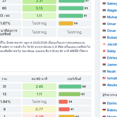
27
2.31
97
Saine
60
5.13
93
Alagie
13
1.11
91
/ 60
Muha
21.67%
ไม่ปรากฎ
54
Omar
 นาทีต่อการ
Omar 
ไม่ปรากฎ
ไม่ปรากฎ
อสซิสต์
Bubac
นี้ใน เอ็กสตาคลาซ่า ฤดูกาล 2025/2026 เมื่อมองในแง่การส่งบอลของเกม
Jaco
ยอัตราการส่งสำเร็จ 76.50 พวกเขายังเล่น 2.31 คีย์พาสในแต่ละเกมซึ่งนำไป
Saidy
หลือที่คาดหวัง) ของ Musa Juwara คือ 0.19 ต่อ 90 นาที สถิตินี้ทำให้พวก
Edris
Jame
Noah 
Ismai
รวม
ต่อ 90 นาที
เปอร์เซ็นต์
Abuba
31
2.65
86
13
1.11
82
ผู้รักษาประต
41.94%
ไม่ปรากฎ
34
Ebrim
9
0.77
41
Babou
1
0.09
Modo
60