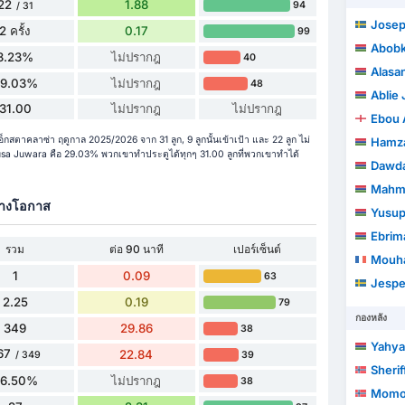
22
1.88
94
/ 31
Josep
2 ครั้ง
0.17
99
Abobk
3.23%
ไม่ปรากฎ
40
Alasa
29.03%
ไม่ปรากฎ
48
Ablie 
31.00
ไม่ปรากฎ
ไม่ปรากฎ
Ebou
็กสตาคลาซ่า ฤดูกาล 2025/2026 จาก 31 ลูก, 9 ลูกนั้นเข้าเป้า และ 22 ลูก ไม่
Hamza
 Juwara คือ 29.03% พวกเขาทำประตูได้ทุกๆ 31.00 ลูกที่พวกเขาทำได้
Dawd
Mahm
้างโอกาส
Yusup
Ebrim
รวม
ต่อ 90 นาที
เปอร์เซ็นต์
Mouha
1
0.09
63
Jespe
2.25
0.19
79
กองหลัง
349
29.86
38
Yahya
67
22.84
39
/ 349
Sherif
76.50%
ไม่ปรากฎ
38
Momod