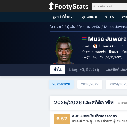
สูงกว่า/ต่ำกว่า
ลูกเตะมุม
BTTS
เท
โปแลนด์
/
ผู้เล่น
/
โปกอน เซซิน
/
Musa Juwar
Musa Juwar
สโมสร :
โปกอน เซซิน
ทีมช
ตำแหน่ง :
กองหน้า - ปีกขวา
สัญ
อายุ(วันเกิด) :
24 (26/12/2001)
ทั่วไป
ประตู, xG, ยิงประตู
แอสซิสต์และ
2025/2026
2026/2027
2024/202
2025/2026 และสถิติอาชีพ
- Musa
คะแนนเฉลี่ยใน เอ็กสตาคลาซ่า
6.52
อันดับยิงประตู : 179 / จำนวนผู้เล่น 41