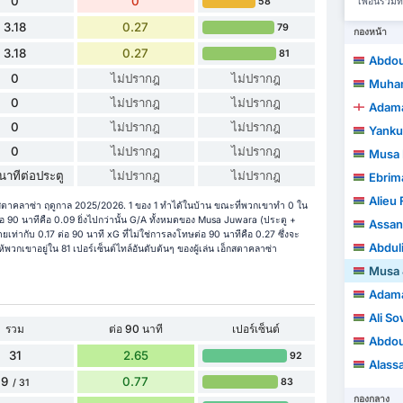
0
0
58
เพื่อนร่ว
3.18
0.27
79
กองหน้า
3.18
0.27
81
Abdou
0
ไม่ปรากฎ
ไม่ปรากฎ
Muha
0
ไม่ปรากฎ
ไม่ปรากฎ
Adama
0
ไม่ปรากฎ
ไม่ปรากฎ
Yanku
0
ไม่ปรากฎ
ไม่ปรากฎ
Musa 
นาทีต่อประตู
ไม่ปรากฎ
ไม่ปรากฎ
Ebrim
Alieu
กสตาคลาซ่า ฤดูกาล 2025/2026. 1 ของ 1 ทำได้ในบ้าน ขณะที่พวกเขาทำ 0 ใน
 90 นาทีคือ 0.09 ยิ่งไปกว่านั้น G/A ทั้งหมดของ Musa Juwara (ประตู +
Assan
ยเท่ากับ 0.17 ต่อ 90 นาที xG ที่ไม่ใช่การลงโทษต่อ 90 นาทีคือ 0.27 ซึ่งจะ
Abdul
้พวกเขาอยู่ใน 81 เปอร์เซ็นต์ไทล์อันดับต้นๆ ของผู้เล่น เอ็กสตาคลาซ่า
Musa 
Adama
Ali S
รวม
ต่อ 90 นาที
เปอร์เซ็นต์
Abdou
31
2.65
92
Alass
9
0.77
83
/ 31
กองกลาง