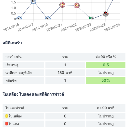
สถิติเกมรับ
การป้องกัน
รวม
ต่อ 90 หรือ %
1
0.5
เสียประตู
180 นาที
ไม่ปรากฎ
นาทีต่อประตูที่เสีย
1
50%
คลีนชีท
ใบเหลือง ใบแดง และสถิติการฟาวล์
ใบและฟาวล์
รวม
ต่อ 90 นาที
0
ไม่ปรากฎ
ใบเหลือง
0
ไม่ปรากฎ
ใบแดง