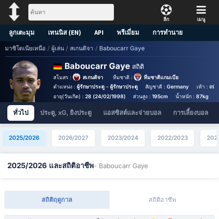
ลีก
เมนู
ลูกเตะมุม
เทนนิส (EN)
API
พรีเมี่ยม
การทำนาย
มาซิโดเนียเหนือ
/
ผู้เล่น
/
สเกนดิจา
/
Baboucarr Gaye
Baboucarr Gaye
สถิติ
สโมสร :
สเกนดิจา
ทีมชาติ :
ทีมชาติแกมเบีย
ตำแหน่ง :
ผู้รักษาประตู - ผู้รักษาประตู
สัญชาติ :
Germany
เท้า :
ถนั
อายุ(วันเกิด) :
28 (24/02/1998)
ส่วนสูง :
195cm
น้ำหนัก :
87kg
ทั่วไป
ประตู, xG, ยิงประตู
แอสซิสต์และจ่ายบอล
การเลี้ยงบอล
2025/2026
2026/2027
2023/2024
2022/2023
202
2025/2026 และสถิติอาชีพ
- Baboucarr Gaye
สถิติฤดูกาล
สถิติอาชีพ