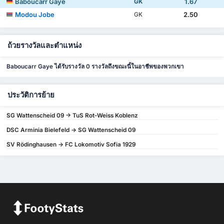
Baboucarr Gaye
1.67
GK
Modou Jobe
2.50
GK
ถ้วยรางวัลและตำแหน่ง
Baboucarr Gaye ได้รับรางวัล 0 รางวัลถึงขณะนี้ในอาชีพของพวกเขา
ประวัติการย้าย
SG Wattenscheid 09 -> TuS Rot-Weiss Koblenz
DSC Arminia Bielefeld -> SG Wattenscheid 09
SV Rödinghausen -> FC Lokomotiv Sofia 1929