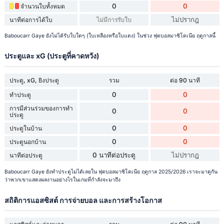
0
0
จำนวนใบทั้งหมด
ไม่ปรากฎ
นาทีต่อการได้ใบ
ไม่มีการรับใบ
Baboucarr Gaye ยังไม่ได้รับใบใดๆ (ใบเหลืองหรือใบแดง) ในช่วง ฟุตบอลมาซิโดเนีย ฤดูกาลนี้
ประตูและ xG (ประตูที่คาดหวัง)
ประตู, xG, ยิงประตู
รวม
ต่อ 90 นาที
0
0
ทำประตู
การมีส่วนร่วมของการทำ
0
0
ประตู
0
0
ประตูในบ้าน
0
0
ประตูนอกบ้าน
0 นาทีต่อประตู
ไม่ปรากฎ
นาทีต่อประตู
Baboucarr Gaye ยังทำประตูไม่ได้เลยใน ฟุตบอลมาซิโดเนีย ฤดูกาล 2025/2026 เราจะมาดูกัน
ว่าพวกเขาแสดงผลงานอย่างไรในเกมที่กำลังจะมาถึง
สถิติการแอสซิสต์ การจ่ายบอล และการสร้างโอกาส