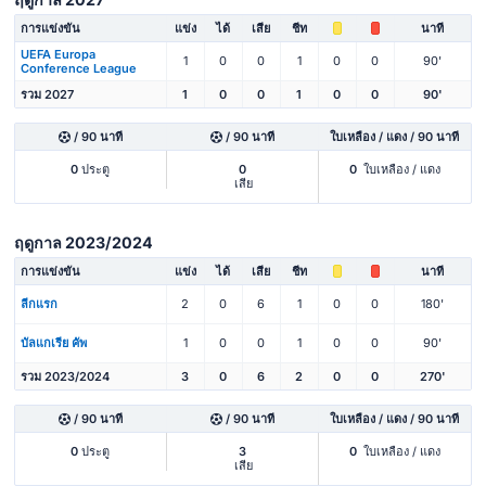
การแข่งขัน
แข่ง
ได้
เสีย
ชีท
นาที
UEFA Europa
1
0
0
1
0
0
90'
Conference League
รวม 2027
1
0
0
1
0
0
90'
/ 90 นาที
/ 90 นาที
ใบเหลือง / แดง / 90 นาที
0
ประตู
0
0
ใบเหลือง / แดง
เสีย
ฤดูกาล 2023/2024
การแข่งขัน
แข่ง
ได้
เสีย
ชีท
นาที
ลีกแรก
2
0
6
1
0
0
180'
บัลแกเรีย คัพ
1
0
0
1
0
0
90'
รวม 2023/2024
3
0
6
2
0
0
270'
/ 90 นาที
/ 90 นาที
ใบเหลือง / แดง / 90 นาที
0
ประตู
3
0
ใบเหลือง / แดง
เสีย