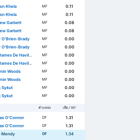
on Khela
0.11
MF
on Khela
0.11
MF
ew Garbett
0.08
MF
ew Garbett
0.08
MF
 O'Brien-Brady
0.00
MF
 O'Brien-Brady
0.00
MF
ames De Havilland
0.00
MF
ames De Havilland
0.00
MF
min Woods
0.00
MF
min Woods
0.00
MF
k Sykut
0.00
MF
k Sykut
0.00
MF
ตำแหน่ง
เสีย / 90'
as O'Connor
1.31
DF
as O'Connor
1.31
DF
b Mendy
1.34
DF