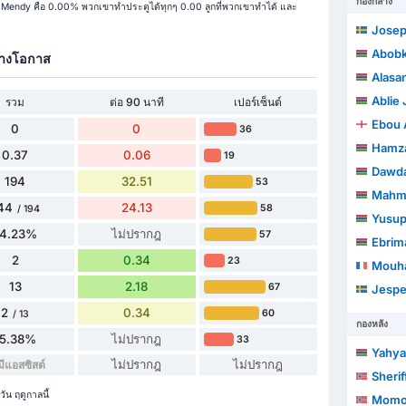
กองกลาง
endy คือ 0.00% พวกเขาทำประตูได้ทุกๆ 0.00 ลูกที่พวกเขาทำได้ และ
Josep
Abobk
้างโอกาส
Alasa
Ablie 
รวม
ต่อ 90 นาที
เปอร์เซ็นต์
Ebou
0
0
36
Hamza
0.37
0.06
19
Dawd
194
32.51
53
Mahm
44
24.13
58
/ 194
Yusup
74.23%
ไม่ปรากฎ
57
Ebrim
2
0.34
23
Mouha
13
2.18
67
Jespe
2
0.34
60
/ 13
กองหลัง
15.38%
ไม่ปรากฎ
33
Yahya
ไม่ปรากฎ
ไม่ปรากฎ
มีแอสซิสต์
Sherif
น ฤดูกาลนี้
Momod