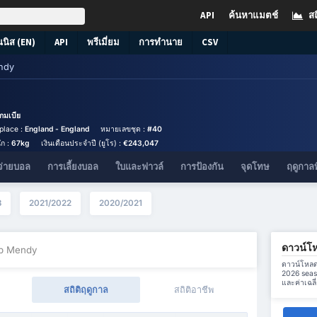
API
ค้นหาแมตช์
สถ
นนิส (EN)
API
พรีเมี่ยม
การทำนาย
CSV
ndy
กมเบีย
hplace :
England - England
หมายเลขชุด :
#40
ัก :
67kg
เงินเดือนประจำปี (ยูโร) :
€243,047
จ่ายบอล
การเลี้ยงบอล
ใบและฟาวล์
การป้องกัน
จุดโทษ
ฤดูกาลท
3
2021/2022
2020/2021
ดาวน์โ
b Mendy
ดาวน์โหลด
2026 seas
และค่าเฉลี
สถิติฤดูกาล
สถิติอาชีพ