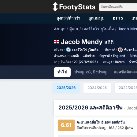
สูงกว่า/ต่ำกว่า
ลูกเตะมุม
BTTS
เท
อังกฤษ
/
ผู้เล่น
/
เตอร์โบโร่ ยูไนเต็ด
/
Jacob Me
Jacob Mendy
สถิติ
สโมสร :
เตอร์โบโร่ ยูไนเต็ด
ทีมชาติ :
ทีมชาติแ
ตำแหน่ง :
กองหลัง - แบ๊กซ้าย
สัญชาติ :
England
Birt
อายุ(วันเกิด) :
29 (27/12/1996)
ส่วนสูง :
182cm
น้ำหน
ทั่วไป
ประตู, xG, ยิงประตู
แอสซิสต์และ
2025/2026
2024/2025
2022/202
2025/2026 และสถิติอาชีพ
- Jaco
คะแนนเฉลี่ยใน อีเอฟแอลลีกวัน
6.61
อันดับการเสียประตู : 163 / 252 ผู้เล่น