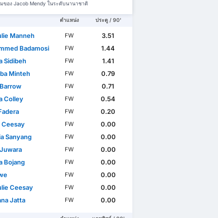
มทีมของ Jacob Mendy ในระดับนานาชาติ
ตำแหน่ง
ประตู / 90'
lie Manneh
3.51
FW
mmed Badamosi
1.44
FW
 Sidibeh
1.41
FW
ba Minteh
0.79
FW
Barrow
0.71
FW
a Colley
0.54
FW
 Fadera
0.20
FW
 Ceesay
0.00
FW
ia Sanyang
0.00
FW
Juwara
0.00
FW
 Bojang
0.00
FW
owe
0.00
FW
lie Ceesay
0.00
FW
ana Jatta
0.00
FW