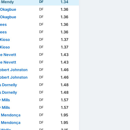
b Mendy
1.34
DF
 Okagbue
1.36
DF
 Okagbue
1.36
DF
ees
1.36
DF
ees
1.36
DF
 Kioso
1.37
DF
 Kioso
1.37
DF
e Nevett
1.43
DF
e Nevett
1.43
DF
Robert Johnston
1.46
DF
Robert Johnston
1.46
DF
 Dornelly
1.48
DF
 Dornelly
1.48
DF
 Mills
1.57
DF
 Mills
1.57
DF
a Mendonça
1.95
DF
a Mendonça
1.95
DF