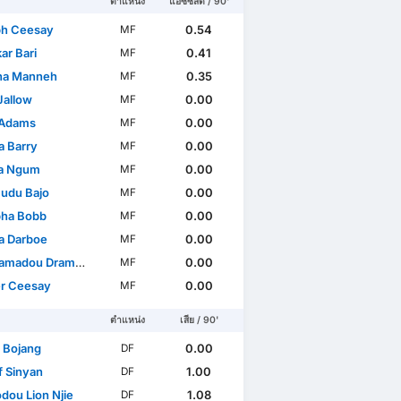
ตำแหน่ง
แอซซิสต์ / 90'
h Ceesay
0.54
MF
ar Bari
0.41
MF
na Manneh
0.35
MF
Jallow
0.00
MF
 Adams
0.00
MF
 Barry
0.00
MF
a Ngum
0.00
MF
udu Bajo
0.00
MF
ha Bobb
0.00
MF
a Darboe
0.00
MF
madou Drammeh
0.00
MF
r Ceesay
0.00
MF
ตำแหน่ง
เสีย / 90'
 Bojang
0.00
DF
f Sinyan
1.00
DF
ou Lion Njie
1.08
DF