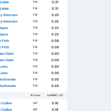
 Lisbie
0.31
FW
 Lisbie
0.31
FW
ey Ihionvien
0.25
FW
ey Ihionvien
0.25
FW
Hayes
0.22
FW
Hayes
0.22
FW
 Firth
0.09
FW
 Firth
0.09
FW
ham Odoh
0.00
FW
ham Odoh
0.00
FW
 Lolos
0.00
FW
 Lolos
0.00
FW
Shofowoke
0.00
FW
Shofowoke
0.00
FW
ตำแหน่ง
แอซซิสต์ / 90'
 Collins
0.16
MF
 Collins
0.16
MF