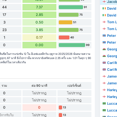
Jaco
44
7.37
91
David
17
2.85
75
David
Tom L
3
0.50
51
Tom L
23
3.85
75
Peter
1
0.17
40
Peter
0
0.00
99
Georg
ีนชีตในการแข่งขัน 12 ใน อีเอฟแอลลีกวัน ฤดูกาล 2025/2026 นั่นหมายความ
Georg
ุกๆ 67 นาที ยิ่งไปกว่านั้น พวกเขายังสกัดบอล 2.35 ครั้ง และ 1.01 ในทุก ๆ 90
เคลียร์ในเวลาเดียวกัน
Carl 
Carl 
James
James
รวม
ต่อ 90 นาที
เปอร์เซ็นต์
Harley
0
ไม่ปรากฎ
ไม่ปรากฎ
Harley
0
ไม่ปรากฎ
ไม่ปรากฎ
Lucc
0
0
13
Lucc
ไม่ปรากฎ
มีการรับใบ
13