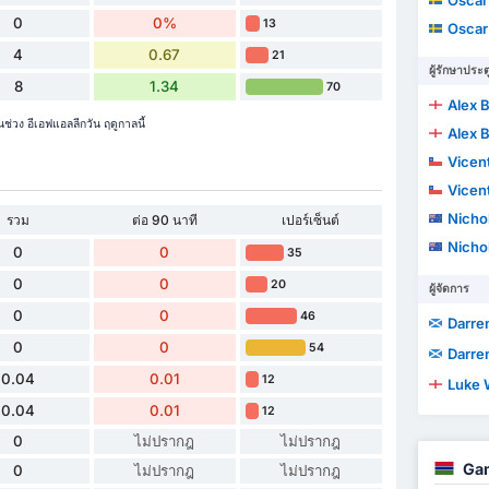
Oscar 
0
0%
13
Oscar 
4
0.67
21
ผู้รักษาประต
8
1.34
70
Alex 
่วง อีเอฟแอลลีกวัน ฤดูกาลนี้
Alex 
Vicen
Vicen
Nichol
รวม
ต่อ 90 นาที
เปอร์เซ็นต์
Nichol
0
0
35
0
0
20
ผู้จัดการ
0
0
46
Darre
0
0
54
Darre
0.04
0.01
12
Luke 
0.04
0.01
12
0
ไม่ปรากฎ
ไม่ปรากฎ
Gam
0
ไม่ปรากฎ
ไม่ปรากฎ