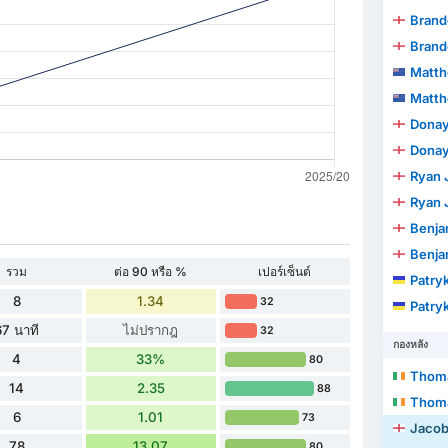
Brand
Brand
Matth
Matth
Donay
Donay
Ryan J
Ryan J
Benja
Benja
รวม
ต่อ 90 หรือ %
เปอร์เซ็นต์
Patry
8
1.34
32
Patry
67 นาที
ไม่ปรากฎ
32
กองหลัง
4
33%
80
Thom
14
2.35
88
Thom
6
1.01
73
Jaco
78
13.07
80