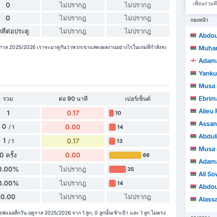
เพื่อนร่ว
0
ไม่ปรากฎ
ไม่ปรากฎ
0
ไม่ปรากฎ
ไม่ปรากฎ
กองหน้า
ทีต่อประตู
ไม่ปรากฎ
ไม่ปรากฎ
Abdou
ดูกาล 2025/2026 เราจะมาดูกันว่าพวกเขาแสดงผลงานอย่างไรในเกมที่กำลังจะ
Muha
Adama
Yanku
Musa 
Ebrim
รวม
ต่อ 90 นาที
เปอร์เซ็นต์
Alieu
1
0.17
10
Assan
0
0.00
14
/ 1
Abdul
1
0.17
13
/ 1
Musa 
0 ครั้ง
0.00
66
Adama
0.00%
ไม่ปรากฎ
35
Ali S
0.00%
ไม่ปรากฎ
14
Abdou
0.00
ไม่ปรากฎ
ไม่ปรากฎ
Alass
ฟแอลลีกวัน ฤดูกาล 2025/2026 จาก 1 ลูก, 0 ลูกนั้นเข้าเป้า และ 1 ลูก ไม่ตรง