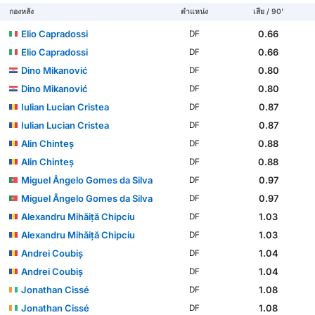
กองหลัง
ตำแหน่ง
เสีย / 90'
Elio Capradossi
0.66
DF
Elio Capradossi
0.66
DF
Dino Mikanović
0.80
DF
Dino Mikanović
0.80
DF
Iulian Lucian Cristea
0.87
DF
Iulian Lucian Cristea
0.87
DF
Alin Chinteș
0.88
DF
Alin Chinteș
0.88
DF
Miguel Ângelo Gomes da Silva
0.97
DF
Miguel Ângelo Gomes da Silva
0.97
DF
Alexandru Mihăiță Chipciu
1.03
DF
Alexandru Mihăiță Chipciu
1.03
DF
Andrei Coubiș
1.04
DF
Andrei Coubiș
1.04
DF
Jonathan Cissé
1.08
DF
Jonathan Cissé
1.08
DF