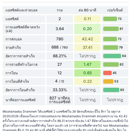
แอสซิสต์และจ่ายบอล
รวม
ต่อ 90 นาที
เปอร์เซ็นต์
2
0.11
แอสซิสต์
73
การแอสซิสต์ที่คาดหวัง
3.64
0.20
81
(xA)
780
42.42
การส่งบอล
72
688
37.41
จ่ายสำเร็จ
79
/ 780
88.21%
ไม่ปรากฎ
อัตราการจ่ายสำเร็จ
94
27
1.47
การจ่ายที่สร้างโอกาส
82
12
0.65
การโยน
45
4
0.22
การโยนที่สำเร็จ
53
/ 12
33.33%
ไม่ปรากฎ
อัตราการโยนสำเร็จ
85
827 นาทีต่อ
ไม่ปรากฎ
ไม่ปรากฎ
นาทีต่อการแอสซิสต์
การแอสซิสต์
Mouhamadou Drammeh ได้แอสซิสต์ 2 แอซซิสต์ใน 26 นัดจนถึงขณะนี้ใน ลีกา ไอ ฤดูกาล
2025/2026 เมื่อมองในแง่การส่งบอลของเกม Mouhamadou Drammeh ส่งบอลประมาณ 42.42
ครั้งในระหว่างเกมด้วยอัตราการส่งสำเร็จ 88.21 พวกเขายังเล่น 1.47 คีย์พาสในแต่ละเกมซึ่งนำไป
สู่โอกาสในการทำคะแนนที่สำคัญ โดยรวมแล้ว xA (การช่วยเหลือที่คาดหวัง) ของ Mouhamadou
Drammeh คือ 0.20 ต่อ 90 นาที สถิตินี้ทำให้พวกเขาอยู่เหนือ 81 เปอร์เซ็นต์ของผู้เล่นใน ลีกา ไอ