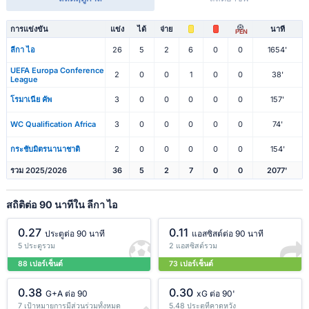
การแข่งขัน
แข่ง
ได้
จ่าย
นาที
PEN
ลีกา ไอ
26
5
2
6
0
0
1654'
UEFA Europa Conference
2
0
0
1
0
0
38'
League
โรมาเนีย คัพ
3
0
0
0
0
0
157'
WC Qualification Africa
3
0
0
0
0
0
74'
กระชับมิตรนานาชาติ
2
0
0
0
0
0
154'
รวม 2025/2026
36
5
2
7
0
0
2077'
สถิติต่อ 90 นาทีใน ลีกา ไอ
0.27
0.11
ประตูต่อ 90 นาที
แอสซิสต์ต่อ 90 นาที
5 ประตูรวม
2 แอสซิสต์รวม
88 เปอร์เซ็นต์
73 เปอร์เซ็นต์
0.38
0.30
G+A ต่อ 90
xG ต่อ 90'
7 เป้าหมายการมีส่วนร่วมทั้งหมด
5.48 ประตูที่คาดหวัง