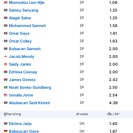
Momodou Lion Njie
1.08
DF
Sainey Sanyang
1.25
DF
Alagie Saine
1.25
DF
Muhammed Sanneh
1.58
DF
Omar Gaye
1.61
DF
Omar Colley
1.63
DF
Bubacarr Sanneh
2.00
DF
Jacob Mendy
2.00
DF
Saidy Janko
2.00
DF
Edrissa Ceesay
2.00
DF
James Gomez
2.42
DF
Noah Sonko-Sundberg
2.50
DF
Ismaila Jome
2.54
DF
Abubacarr Sedi Kinteh
4.39
DF
ผู้รักษาประตู
ตำแหน่ง
เสีย / 90'
Ebrima Jarju
1.40
GK
Baboucarr Gaye
1.67
GK