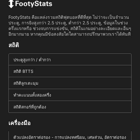
FootyStats คือแหล่งรวมสถิติฟุตบอลที่ดีที่สุด ไม่ว่าจะเป็นจำนวน
ประตู, การยิงสูงกว่า 2.5 ประตู, ต่ำกว่า 2.5 ประตู, ข้อมูลในช่วง
ครึ่งแรกหรือ ช่วงจบการแข่งขัน, สถิติในเกมอย่างละเอียดและอื่นๆ
อีกมากมาย หากคุณมีข้อสงสัยใดใดสามารถปรึกษาพวกเราได้ทันที
สถิติ
ประตูสูงกว่า / ต่ำกว่า
สถิติ BTTS
สถิติลูกเตะมุม
ทำคะแนนทั้งสองครึ่ง
สถิติสกอร์ที่ถูกต้อง
เครื่องมือ
ตัวแปลงอัตราต่อรอง - การแปลงทศนิยม, เศษส่วน, อัตราต่อรอง