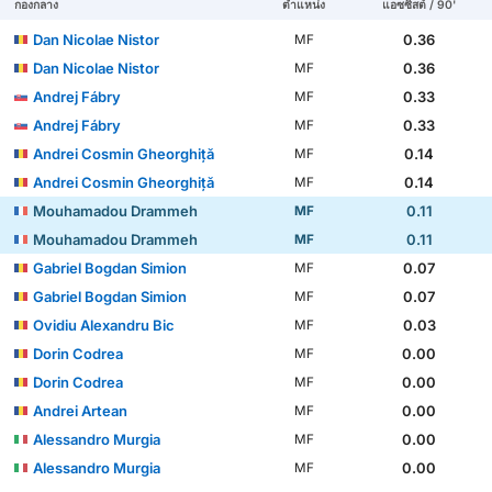
กองกลาง
ตำแหน่ง
แอซซิสต์ / 90'
Dan Nicolae Nistor
0.36
MF
Dan Nicolae Nistor
0.36
MF
Andrej Fábry
0.33
MF
Andrej Fábry
0.33
MF
Andrei Cosmin Gheorghiță
0.14
MF
Andrei Cosmin Gheorghiță
0.14
MF
Mouhamadou Drammeh
0.11
MF
Mouhamadou Drammeh
0.11
MF
Gabriel Bogdan Simion
0.07
MF
Gabriel Bogdan Simion
0.07
MF
Ovidiu Alexandru Bic
0.03
MF
Dorin Codrea
0.00
MF
Dorin Codrea
0.00
MF
Andrei Artean
0.00
MF
Alessandro Murgia
0.00
MF
Alessandro Murgia
0.00
MF