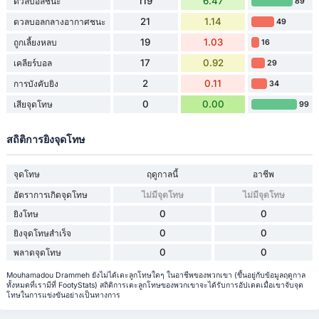
119
6.47
ดวลบอลชนะ
89
21
1.14
ดวลบอลกลางอากาศชนะ
49
19
1.03
ถูกเลี้ยงหลบ
16
17
0.92
เคลียร์บอล
29
2
0.11
การบังคับยิง
34
0
0.00
เสียจุดโทษ
99
สถิติการยิงจุดโทษ
จุดโทษ
ฤดูกาลนี้
อาชีพ
อัตราการเกิดจุดโทษ
ไม่มีจุดโทษ
ไม่มีจุดโทษ
0
0
ยิงโทษ
0
0
ยิงจุดโทษสำเร็จ
0
0
พลาดจุดโทษ
Mouhamadou Drammeh ยังไม่ได้เตะลูกโทษใดๆ ในอาชีพของพวกเขา (ขึ้นอยู่กับข้อมูลฤดูกาล
ทั้งหมดที่เรามีที่ FootyStats) สถิติการเตะลูกโทษของพวกเขาจะได้รับการอัปเดตเมื่อเขาจับจุด
โทษในการแข่งขันอย่างเป็นทางการ