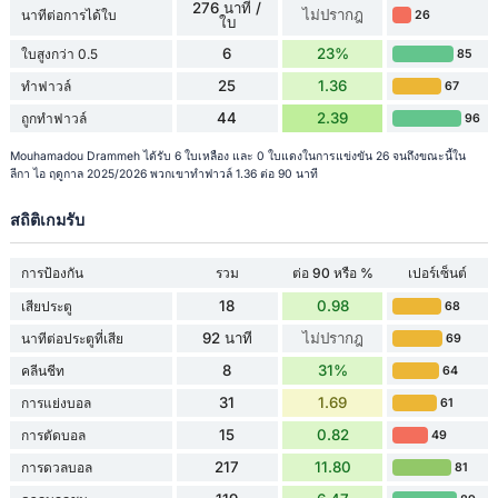
276 นาที /
ไม่ปรากฎ
นาทีต่อการได้ใบ
26
ใบ
6
23%
ใบสูงกว่า 0.5
85
25
1.36
ทำฟาวล์
67
44
2.39
ถูกทำฟาวล์
96
Mouhamadou Drammeh ได้รับ 6 ใบเหลือง และ 0 ใบแดงในการแข่งขัน 26 จนถึงขณะนี้ใน
ลีกา ไอ ฤดูกาล 2025/2026 พวกเขาทำฟาวล์ 1.36 ต่อ 90 นาที
สถิติเกมรับ
การป้องกัน
รวม
ต่อ 90 หรือ %
เปอร์เซ็นต์
18
0.98
เสียประตู
68
92 นาที
ไม่ปรากฎ
นาทีต่อประตูที่เสีย
69
8
31%
คลีนชีท
64
31
1.69
การแย่งบอล
61
15
0.82
การตัดบอล
49
217
11.80
การดวลบอล
81