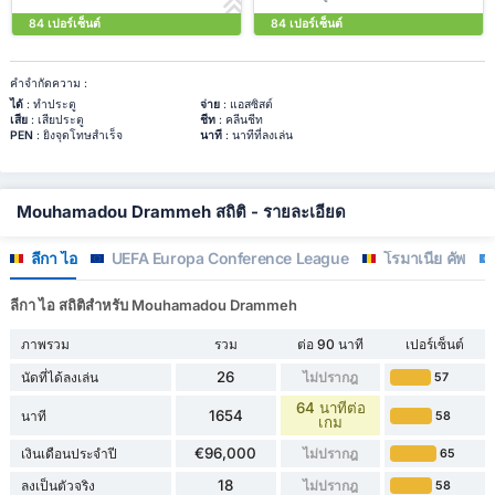
84 เปอร์เซ็นต์
84 เปอร์เซ็นต์
คำจำกัดความ :
ได้
: ทำประตู
จ่าย
: แอสซิสต์
เสีย
: เสียประตู
ชีท
: คลีนชีท
PEN
: ยิงจุดโทษสำเร็จ
นาที
: นาทีที่ลงเล่น
Mouhamadou Drammeh สถิติ - รายละเอียด
ลีกา ไอ
UEFA Europa Conference League
โรมาเนีย คัพ
ลีกา ไอ สถิติสำหรับ Mouhamadou Drammeh
ภาพรวม
รวม
ต่อ 90 นาที
เปอร์เซ็นต์
26
นัดที่ได้ลงเล่น
ไม่ปรากฎ
57
64 นาทีต่อ
1654
นาที
58
เกม
€96,000
เงินเดือนประจำปี
ไม่ปรากฎ
65
18
ลงเป็นตัวจริง
ไม่ปรากฎ
58