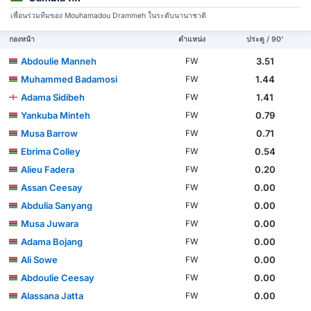
เพื่อนร่วมทีมของ Mouhamadou Drammeh ในระดับนานาชาติ
กองหน้า
ตำแหน่ง
ประตู / 90'
Abdoulie Manneh
3.51
FW
Muhammed Badamosi
1.44
FW
Adama Sidibeh
1.41
FW
Yankuba Minteh
0.79
FW
Musa Barrow
0.71
FW
Ebrima Colley
0.54
FW
Alieu Fadera
0.20
FW
Assan Ceesay
0.00
FW
Abdulia Sanyang
0.00
FW
Musa Juwara
0.00
FW
Adama Bojang
0.00
FW
Ali Sowe
0.00
FW
Abdoulie Ceesay
0.00
FW
Alassana Jatta
0.00
FW