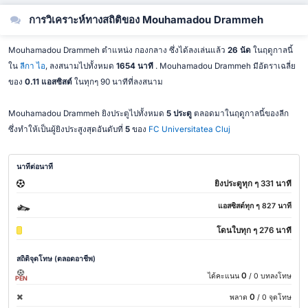
การวิเคราะห์ทางสถิติของ Mouhamadou Drammeh
Mouhamadou Drammeh ตำแหน่ง กองกลาง ซึ่งได้ลงเล่นแล้ว
26 นัด
ในฤดูกาลนี้
ใน
ลีกา ไอ
, ลงสนามไปทั้งหมด
1654 นาที
. Mouhamadou Drammeh มีอัตราเฉลี่ย
ของ
0.11 แอสซิสต์
ในทุกๆ 90 นาทีที่ลงสนาม
Mouhamadou Drammeh ยิงประตูไปทั้งหมด
5 ประตู
ตลอดมาในฤดูกาลนี้ของลีก
ซึ่งทำให้เป็นผู้ยิงประสูงสุดอันดับที่
5
ของ
FC Universitatea Cluj
นาทีต่อนาที
ยิงประตูทุก ๆ 331 นาที
แอสซิสต์ทุก ๆ 827 นาที
โดนใบทุก ๆ 276 นาที
สถิติจุดโทษ (ตลอดอาชีพ)
0
ได้คะแนน
/ 0 บทลงโทษ
PEN
0
พลาด
/ 0 จุดโทษ