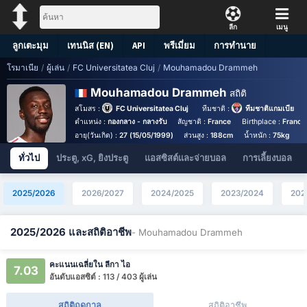
ลีก
เมนู
ลูกเตะมุม
เทนนิส (EN)
API
พรีเมี่ยม
การทำนาย
โรมาเนีย
/
ผู้เล่น
/
FC Universitatea Cluj
/
Mouhamadou Drammeh
Mouhamadou Drammeh
สถิติ
สโมสร :
FC Universitatea Cluj
ทีมชาติ :
ทีมชาติแกมเบีย
ตำแหน่ง :
กองกลาง - กลางรับ
สัญชาติ :
France
Birthplace :
France
อายุ(วันเกิด) :
27 (15/05/1999)
ส่วนสูง :
188cm
น้ำหนัก :
75kg
เง
ทั่วไป
ประตู, xG, ยิงประตู
แอสซิสต์และจ่ายบอล
การเลี้ยงบอล
2025/2026
2026/2027
2024/2025
2023/2024
202
2025/2026 และสถิติอาชีพ
- Mouhamadou Drammeh
คะแนนเฉลี่ยใน ลีกา ไอ
7.03
อันดับแอสซิต์ : 113 / 403 ผู้เล่น
สถิติฤดูกาล
สถิติอาชีพ