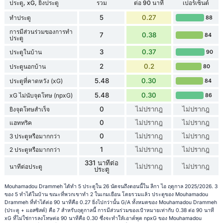
ประตู, xG, ยิงประตู
รวม
ต่อ 90 นาที
เปอร์เซ็นต์
5
0.27
ทำประตู
88
การมีส่วนร่วมของการทำ
7
0.38
84
ประตู
3
0.37
ประตูในบ้าน
90
2
0.2
ประตูนอกบ้าน
80
5.48
0.30
ประตูที่คาดหวัง (xG)
84
5.48
0.30
xG ไม่นับจุดโทษ (npxG)
86
0
ไม่ปรากฎ
ไม่ปรากฎ
ยิงจุดโทษสำเร็จ
0
ไม่ปรากฎ
ไม่ปรากฎ
แฮททริค
0
ไม่ปรากฎ
ไม่ปรากฎ
3 ประตูหรือมากกว่า
1
ไม่ปรากฎ
ไม่ปรากฎ
2 ประตูหรือมากกว่า
331 นาทีต่อ
ไม่ปรากฎ
ไม่ปรากฎ
นาทีต่อประตู
ประตู
Mouhamadou Drammeh ได้ทำ 5 ประตูใน 26 นัดจนถึงตอนนี้ใน ลีกา ไอ ฤดูกาล 2025/2026. 3
ของ 5 ทำได้ในบ้าน ขณะที่พวกเขาทำ 2 ในเกมเยือน โดยรวมแล้ว ประตูของ Mouhamadou
Drammeh ที่ทำได้ต่อ 90 นาทีคือ 0.27 ยิ่งไปกว่านั้น G/A ทั้งหมดของ Mouhamadou Drammeh
(ประตู + แอสซิสต์) คือ 7 สำหรับฤดูกาลนี้ การมีส่วนร่วมของเป้าหมายเท่ากับ 0.38 ต่อ 90 นาที
xG ที่ไม่ใช่การลงโทษต่อ 90 นาทีคือ 0.30 ซึ่งจะทำให้เอาต์พุต npxG ของ Mouhamadou