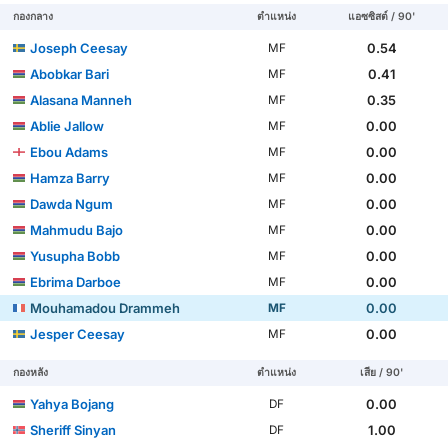
กองกลาง
ตำแหน่ง
แอซซิสต์ / 90'
Joseph Ceesay
0.54
MF
Abobkar Bari
0.41
MF
Alasana Manneh
0.35
MF
Ablie Jallow
0.00
MF
Ebou Adams
0.00
MF
Hamza Barry
0.00
MF
Dawda Ngum
0.00
MF
Mahmudu Bajo
0.00
MF
Yusupha Bobb
0.00
MF
Ebrima Darboe
0.00
MF
Mouhamadou Drammeh
0.00
MF
Jesper Ceesay
0.00
MF
กองหลัง
ตำแหน่ง
เสีย / 90'
Yahya Bojang
0.00
DF
Sheriff Sinyan
1.00
DF