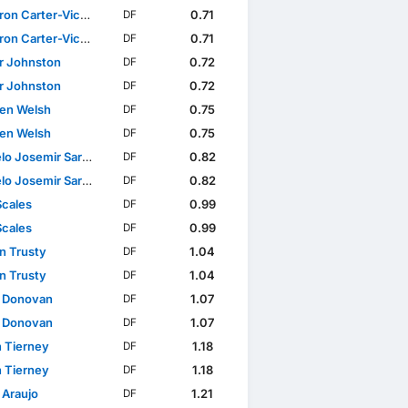
n Carter-Vickers
0.71
DF
n Carter-Vickers
0.71
DF
ir Johnston
0.72
DF
ir Johnston
0.72
DF
en Welsh
0.75
DF
en Welsh
0.75
DF
osemir Saracchi Pintos
0.82
DF
osemir Saracchi Pintos
0.82
DF
Scales
0.99
DF
Scales
0.99
DF
n Trusty
1.04
DF
n Trusty
1.04
DF
 Donovan
1.07
DF
 Donovan
1.07
DF
n Tierney
1.18
DF
n Tierney
1.18
DF
 Araujo
1.21
DF