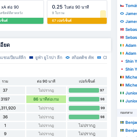
Tomáš
0.25
xA ต่อ 90
ใบต่อ 90 นาที
สซิสต์ที่คาดหวัง
9 ใบรวม
James
เซ็นต์
67 เปอร์เซ็นต์
James
Sebas
Sebas
อียด
Adam 
Adam 
าแชมเปียนส์ลีก
ยูฟ่า ยูโรปา ลีก
สก็อตติช คัพ
Club Friendlies 1
Shin 
Shin 
Michel
รวม
ต่อ 90 นาที
เปอร์เซ็นต์
Michel
37
ไม่ปรากฎ
97
Junio
3197
86 นาทีต่อเกม
98
Junio
,311,920
ไม่ปรากฎ
99
กองกลาง
36
ไม่ปรากฎ
98
Benja
1
ไม่ปรากฎ
ไม่ปรากฎ
Benja
9
ไม่ปรากฎ
ไม่ปรากฎ