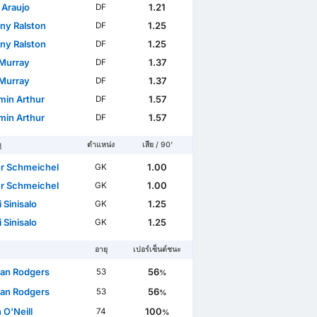
 Araujo
1.21
DF
ny Ralston
1.25
DF
ny Ralston
1.25
DF
Murray
1.37
DF
Murray
1.37
DF
min Arthur
1.57
DF
min Arthur
1.57
DF
ู
ตำแหน่ง
เสีย / 90'
r Schmeichel
1.00
GK
r Schmeichel
1.00
GK
i Sinisalo
1.25
GK
i Sinisalo
1.25
GK
อายุ
เปอร์เซ็นต์ชนะ
an Rodgers
56
53
%
an Rodgers
56
53
%
 O'Neill
100
74
%