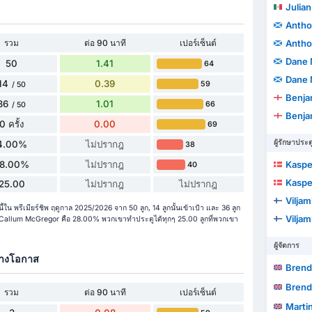
Julian
Antho
รวม
ต่อ 90 นาที
เปอร์เซ็นต์
Antho
Dane 
50
1.41
64
Dane 
14
0.39
59
/ 50
Benja
36
1.01
66
/ 50
Benja
0 ครั้ง
0.00
69
ผู้รักษาประต
4.00%
ไม่ปรากฎ
38
8.00%
ไม่ปรากฎ
Kaspe
40
Kaspe
25.00
ไม่ปรากฎ
ไม่ปรากฎ
Viljam
น พรีเมียร์ชิพ ฤดูกาล 2025/2026 จาก 50 ลูก, 14 ลูกนั้นเข้าเป้า และ 36 ลูก
Viljam
allum McGregor คือ 28.00% พวกเขาทำประตูได้ทุกๆ 25.00 ลูกที่พวกเขา
ผู้จัดการ
้างโอกาส
Brend
Brend
รวม
ต่อ 90 นาที
เปอร์เซ็นต์
Martin