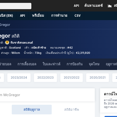
API
ค้นหาแมตช์
สถ
นนิส (EN)
API
พรีเมี่ยม
การทำนาย
CSV
Gregor
egor
สถิติ
ติ :
ทีมชาติสกอตแลนด์
ัญชาติ :
Scotland
เท้า :
ถนัดเท้าซ้าย
หมายเลขชุด :
#42
ส่วนสูง :
180cm
น้ำหนัก :
73kg
เงินเดือนประจำปี (ยูโร) :
€2,311,920
จ่ายบอล
การเลี้ยงบอล
ใบและฟาวล์
การป้องกัน
จุดโทษ
ฤดูกาลท
5
2023/2024
2022/2023
2021/2022
2020/2021
ดาวน์โ
um McGregor
ดาวน์โหลด
ถึง 2026 
ฤดูกาลและค
สถิติฤดูกาล
สถิติอาชีพ