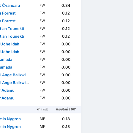
 Čvančara
0.34
FW
 Forrest
0.12
FW
 Forrest
0.12
FW
tian Tounekti
0.12
FW
tian Tounekti
0.12
FW
Uche Idah
0.00
FW
Uche Idah
0.00
FW
Club Friendlies 3
Yamada
0.00
FW
Yamada
0.00
FW
 Ange Balikwisha
0.00
FW
 Ange Balikwisha
0.00
FW
r Adamu
0.00
FW
r Adamu
0.00
FW
ตำแหน่ง
แอซซิสต์ / 90'
min Nygren
0.18
MF
min Nygren
0.18
MF