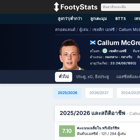
สูงกว่า/ต่ำกว่า
ลูกเตะมุม
BTTS
เท
สกอตแลนด์
/
ผู้เล่น
/
เซลติก เอฟซี
/
Callum Mc
Callum McGr
สโมสร :
เซลติก เอฟซี
ทีมชา
ตำแหน่ง :
กองกลาง - กลางรับ
ส
อายุ(วันเกิด) :
33 (14/06/1993)
ทั่วไป
ประตู, xG, ยิงประตู
แอสซิสต์และ
2025/2026
2026/2027
2024/202
2025/2026 และสถิติอาชีพ
- Call
คะแนนเฉลี่ยใน พรีเมียร์ชิพ
7.10
อันดับแอสซิต์ : 121 / 294 ผู้เล่น