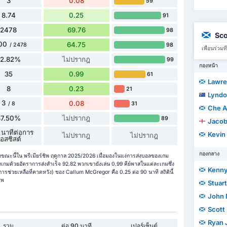
3
0.08
59
8.74
0.25
91
2478
69.76
98
Sco
00
64.75
98
/ 2478
เพื่อนร่ว
92.82%
ไม่ปรากฎ
99
กองหน้า
35
0.99
61
Lawre
8
0.23
21
Lyndo
3
0.08
31
/ 8
Che 
37.50%
ไม่ปรากฎ
89
Jacob
 นาทีต่อการ
Kevin
ไม่ปรากฎ
ไม่ปรากฎ
อสซิสต์
กองกลาง
ขณะนี้ใน พรีเมียร์ชิพ ฤดูกาล 2025/2026 เมื่อมองในแง่การส่งบอลของเกม
มด้วยอัตราการส่งสำเร็จ 92.82 พวกเขายังเล่น 0.99 คีย์พาสในแต่ละเกมซึ่ง
Kenny
่วยเหลือที่คาดหวัง) ของ Callum McGregor คือ 0.25 ต่อ 90 นาที สถิตินี้
ิพ
Stuar
John
Scott
Ryan 
รวม
ต่อ 90 นาที
เปอร์เซ็นต์