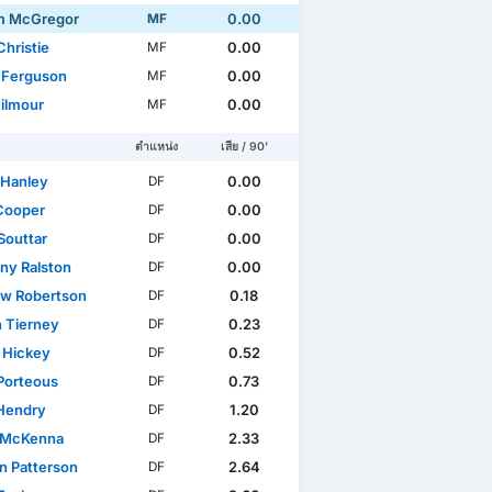
m McGregor
0.00
MF
Christie
0.00
MF
 Ferguson
0.00
MF
Gilmour
0.00
MF
ตำแหน่ง
เสีย / 90'
 Hanley
0.00
DF
Cooper
0.00
DF
Souttar
0.00
DF
ny Ralston
0.00
DF
w Robertson
0.18
DF
n Tierney
0.23
DF
 Hickey
0.52
DF
Porteous
0.73
DF
Hendry
1.20
DF
 McKenna
2.33
DF
n Patterson
2.64
DF