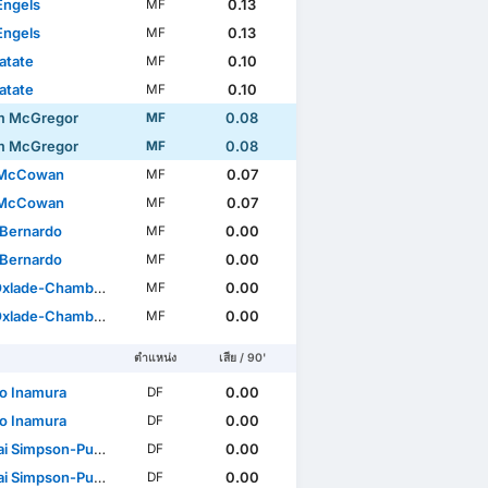
Engels
0.13
MF
Engels
0.13
MF
atate
0.10
MF
atate
0.10
MF
m McGregor
0.08
MF
m McGregor
0.08
MF
 McCowan
0.07
MF
 McCowan
0.07
MF
 Bernardo
0.00
MF
 Bernardo
0.00
MF
lade-Chamberlain
0.00
MF
lade-Chamberlain
0.00
MF
ตำแหน่ง
เสีย / 90'
o Inamura
0.00
DF
o Inamura
0.00
DF
 Simpson-Pusey
0.00
DF
 Simpson-Pusey
0.00
DF