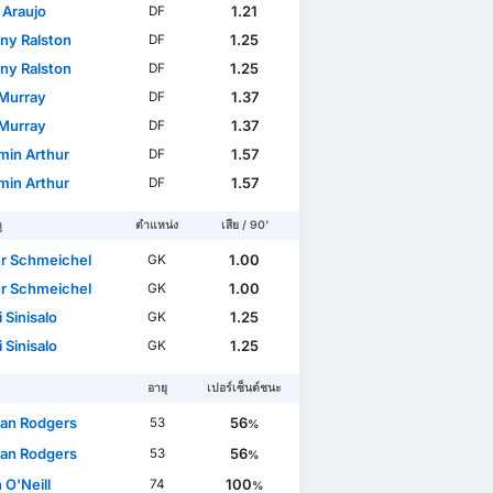
 Araujo
1.21
DF
ny Ralston
1.25
DF
ny Ralston
1.25
DF
Murray
1.37
DF
Murray
1.37
DF
min Arthur
1.57
DF
min Arthur
1.57
DF
ู
ตำแหน่ง
เสีย / 90'
r Schmeichel
1.00
GK
r Schmeichel
1.00
GK
i Sinisalo
1.25
GK
i Sinisalo
1.25
GK
อายุ
เปอร์เซ็นต์ชนะ
an Rodgers
56
53
%
an Rodgers
56
53
%
 O'Neill
100
74
%