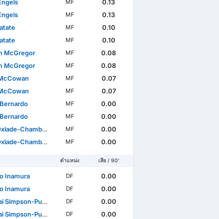
Engels
0.13
MF
Engels
0.13
MF
atate
0.10
MF
atate
0.10
MF
m McGregor
0.08
MF
m McGregor
0.08
MF
 McCowan
0.07
MF
 McCowan
0.07
MF
 Bernardo
0.00
MF
 Bernardo
0.00
MF
lade-Chamberlain
0.00
MF
lade-Chamberlain
0.00
MF
ตำแหน่ง
เสีย / 90'
o Inamura
0.00
DF
o Inamura
0.00
DF
 Simpson-Pusey
0.00
DF
 Simpson-Pusey
0.00
DF