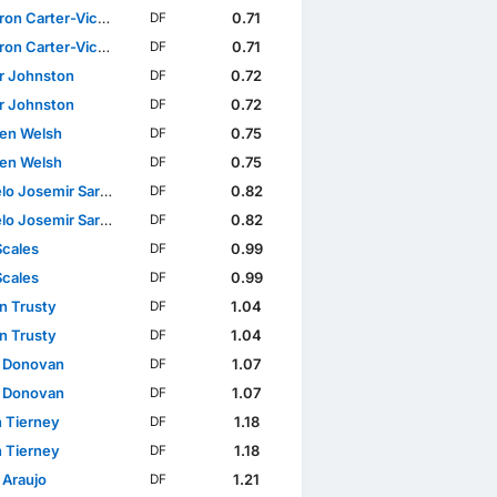
n Carter-Vickers
0.71
DF
n Carter-Vickers
0.71
DF
ir Johnston
0.72
DF
ir Johnston
0.72
DF
en Welsh
0.75
DF
en Welsh
0.75
DF
osemir Saracchi Pintos
0.82
DF
osemir Saracchi Pintos
0.82
DF
Scales
0.99
DF
Scales
0.99
DF
n Trusty
1.04
DF
n Trusty
1.04
DF
 Donovan
1.07
DF
 Donovan
1.07
DF
n Tierney
1.18
DF
n Tierney
1.18
DF
 Araujo
1.21
DF