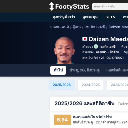
สูงกว่า/ต่ำกว่า
ลูกเตะมุม
BTTS
เท
สกอตแลนด์
/
ผู้เล่น
/
เซลติก เอฟซี
/
Daizen Ma
Daizen Maed
สโมสร :
เซลติก เอฟซี
ทีมชา
ตำแหน่ง :
กองหน้า - ปีกซ้าย
สัญ
อายุ(วันเกิด) :
28 (20/10/1997)
ทั่วไป
ประตู, xG, ยิงประตู
แอสซิสต์และ
2025/2026
2024/2025
2023/202
2025/2026 และสถิติอาชีพ
- Daiz
คะแนนเฉลี่ยใน พรีเมียร์ชิพ
6.94
อันดับยิงประตู : 22 / จำนวนผู้เล่น 294