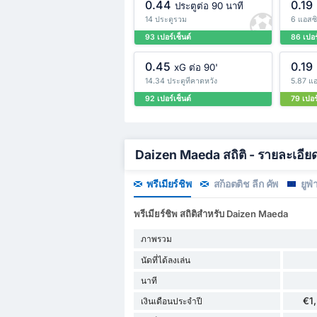
0.44
0.19
ประตูต่อ 90 นาที
14 ประตูรวม
6 แอสซ
93 เปอร์เซ็นต์
86 เปอร
0.45
0.19
xG ต่อ 90'
14.34 ประตูที่คาดหวัง
5.87 แอ
92 เปอร์เซ็นต์
79 เปอร์
Daizen Maeda สถิติ - รายละเอีย
พรีเมียร์ชิพ
สก็อตติช ลีก คัพ
ยูฟ่
พรีเมียร์ชิพ สถิติสำหรับ Daizen Maeda
ภาพรวม
นัดที่ได้ลงเล่น
นาที
€1
เงินเดือนประจำปี