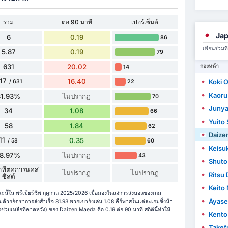
รวม
ต่อ 90 นาที
เปอร์เซ็นต์
Jap
6
0.19
86
เพื่อนร่ว
5.87
0.19
79
631
20.02
กองหน้า
14
17
16.40
Koki 
22
/ 631
Kaoru
81.93%
ไม่ปรากฎ
70
Junya
34
1.08
66
Yuito 
58
1.84
62
Daize
11
0.35
60
/ 58
Keisu
18.97%
ไม่ปรากฎ
43
Shuto
ทีต่อการแอส
ไม่ปรากฎ
ไม่ปรากฎ
Ritsu
ซิสต์
Keito
นี้ใน พรีเมียร์ชิพ ฤดูกาล 2025/2026 เมื่อมองในแง่การส่งบอลของเกม
Ayase
วยอัตราการส่งสำเร็จ 81.93 พวกเขายังเล่น 1.08 คีย์พาสในแต่ละเกมซึ่งนำ
ยเหลือที่คาดหวัง) ของ Daizen Maeda คือ 0.19 ต่อ 90 นาที สถิตินี้ทำให้
Kento
Takef