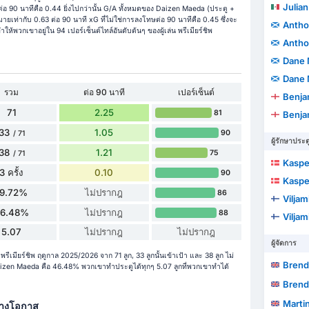
Julian
อ 90 นาทีคือ 0.44 ยิ่งไปกว่านั้น G/A ทั้งหมดของ Daizen Maeda (ประตู +
ายเท่ากับ 0.63 ต่อ 90 นาที xG ที่ไม่ใช่การลงโทษต่อ 90 นาทีคือ 0.45 ซึ่งจะ
Antho
ให้พวกเขาอยู่ใน 94 เปอร์เซ็นต์ไทล์อันดับต้นๆ ของผู้เล่น พรีเมียร์ชิพ
Antho
Dane 
Dane 
รวม
ต่อ 90 นาที
เปอร์เซ็นต์
Benja
71
2.25
81
Benja
33
1.05
90
/ 71
ผู้รักษาประต
38
1.21
75
/ 71
Kaspe
3 ครั้ง
0.10
90
Kaspe
19.72%
ไม่ปรากฎ
86
Viljam
6.48%
ไม่ปรากฎ
88
Viljam
5.07
ไม่ปรากฎ
ไม่ปรากฎ
ผู้จัดการ
ีเมียร์ชิพ ฤดูกาล 2025/2026 จาก 71 ลูก, 33 ลูกนั้นเข้าเป้า และ 38 ลูก ไม่
Brend
en Maeda คือ 46.48% พวกเขาทำประตูได้ทุกๆ 5.07 ลูกที่พวกเขาทำได้
Brend
Martin
้างโอกาส