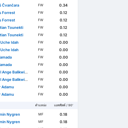
 Čvančara
0.34
FW
 Forrest
0.12
FW
 Forrest
0.12
FW
tian Tounekti
0.12
FW
tian Tounekti
0.12
FW
Uche Idah
0.00
FW
Uche Idah
0.00
FW
Yamada
0.00
FW
Yamada
0.00
FW
 Ange Balikwisha
0.00
FW
กระชับมิตรนานาชาติ
ฟุตบอลโลก
WC Qualification Asia
 Ange Balikwisha
0.00
FW
r Adamu
0.00
FW
r Adamu
0.00
FW
ตำแหน่ง
แอซซิสต์ / 90'
min Nygren
0.18
MF
min Nygren
0.18
MF