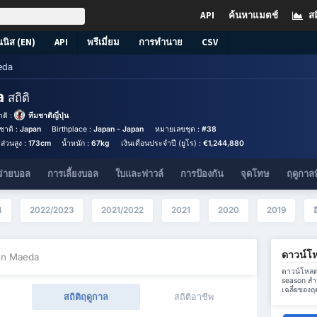
API
ค้นหาแมตช์
สถ
นนิส (EN)
API
พรีเมี่ยม
การทำนาย
CSV
eda
a
สถิติ
ติ :
ทีมชาติญี่ปุ่น
ชาติ :
Japan
Birthplace :
Japan - Japan
หมายเลขชุด :
#38
ส่วนสูง :
173cm
น้ำหนัก :
67kg
เงินเดือนประจำปี (ยูโร) :
€1,244,880
จ่ายบอล
การเลี้ยงบอล
ใบและฟาวล์
การป้องกัน
จุดโทษ
ฤดูกาลท
4
2022/2023
2021/2022
2021
2020
2019
ดาวน์โ
en Maeda
ดาวน์โหลดข
season สำ
เฉลี่ยของฤ
สถิติฤดูกาล
สถิติอาชีพ