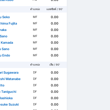
ตำแหน่ง
แอซซิสต์ / 90'
u Seko
0.00
MF
hima Fujita
0.00
MF
naka
0.00
MF
 Sano
0.00
MF
i Kamada
0.00
MF
u Sano
0.00
MF
u Endo
0.00
MF
ตำแหน่ง
เสีย / 90'
ari Sugawara
0.00
DF
shi Watanabe
0.00
DF
 Ito
0.00
DF
 Taniguchi
0.00
DF
Hashioka
0.00
DF
suke Suzuki
0.00
DF