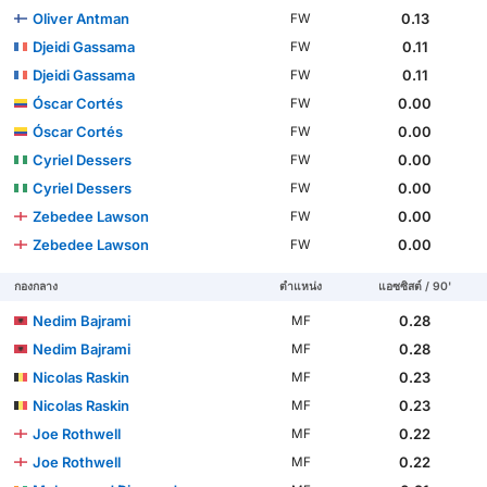
Oliver Antman
0.13
FW
Djeidi Gassama
0.11
FW
Djeidi Gassama
0.11
FW
Óscar Cortés
0.00
FW
Óscar Cortés
0.00
FW
Cyriel Dessers
0.00
FW
Cyriel Dessers
0.00
FW
Zebedee Lawson
0.00
FW
Zebedee Lawson
0.00
FW
กองกลาง
ตำแหน่ง
แอซซิสต์ / 90'
Nedim Bajrami
0.28
MF
Nedim Bajrami
0.28
MF
Nicolas Raskin
0.23
MF
Nicolas Raskin
0.23
MF
Joe Rothwell
0.22
MF
Joe Rothwell
0.22
MF