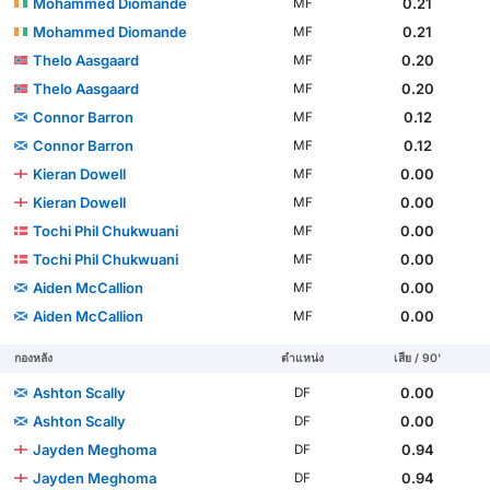
Mohammed Diomande
0.21
MF
Mohammed Diomande
0.21
MF
Thelo Aasgaard
0.20
MF
Thelo Aasgaard
0.20
MF
Connor Barron
0.12
MF
Connor Barron
0.12
MF
Kieran Dowell
0.00
MF
Kieran Dowell
0.00
MF
Tochi Phil Chukwuani
0.00
MF
Tochi Phil Chukwuani
0.00
MF
Aiden McCallion
0.00
MF
Aiden McCallion
0.00
MF
กองหลัง
ตำแหน่ง
เสีย / 90'
Ashton Scally
0.00
DF
Ashton Scally
0.00
DF
Jayden Meghoma
0.94
DF
Jayden Meghoma
0.94
DF