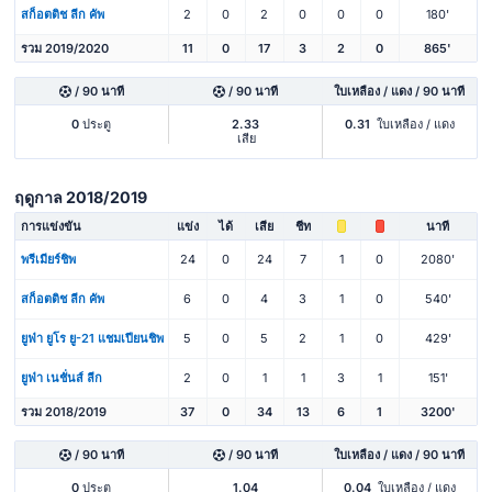
สก็อตติช ลีก คัพ
2
0
2
0
0
0
180'
รวม 2019/2020
11
0
17
3
2
0
865'
/ 90 นาที
/ 90 นาที
ใบเหลือง / แดง / 90 นาที
0
ประตู
2.33
0.31
ใบเหลือง / แดง
เสีย
ฤดูกาล 2018/2019
การแข่งขัน
แข่ง
ได้
เสีย
ชีท
นาที
พรีเมียร์ชิพ
24
0
24
7
1
0
2080'
สก็อตติช ลีก คัพ
6
0
4
3
1
0
540'
ยูฟ่า ยูโร ยู-21 แชมเปียนชิพ
5
0
5
2
1
0
429'
ยูฟ่า เนชั่นส์ ลีก
2
0
1
1
3
1
151'
รวม 2018/2019
37
0
34
13
6
1
3200'
/ 90 นาที
/ 90 นาที
ใบเหลือง / แดง / 90 นาที
0
ประตู
1.04
0.04
ใบเหลือง / แดง