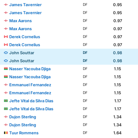
James Tavernier
0.95
DF
James Tavernier
0.95
DF
Max Aarons
0.97
DF
Max Aarons
0.97
DF
Derek Cornelius
0.97
DF
Derek Cornelius
0.97
DF
John Souttar
0.98
DF
John Souttar
0.98
DF
Nasser Yacouba Djiga
1.15
DF
Nasser Yacouba Djiga
1.15
DF
Emmanuel Fernandez
1.15
DF
Emmanuel Fernandez
1.15
DF
Jefte Vital da Silva Dias
1.17
DF
Jefte Vital da Silva Dias
1.17
DF
Dujon Sterling
1.34
DF
Dujon Sterling
1.34
DF
Tuur Rommens
1.64
DF