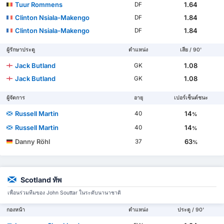
Tuur Rommens
1.64
DF
Clinton Nsiala-Makengo
1.84
DF
Clinton Nsiala-Makengo
1.84
DF
ผู้รักษาประตู
ตำแหน่ง
เสีย / 90'
Jack Butland
1.08
GK
Jack Butland
1.08
GK
ผู้จัดการ
อายุ
เปอร์เซ็นต์ชนะ
Russell Martin
14
40
%
Russell Martin
14
40
%
Danny Röhl
63
37
%
Scotland ทัพ
เพื่อนร่วมทีมของ John Souttar ในระดับนานาชาติ
กองหน้า
ตำแหน่ง
ประตู / 90'