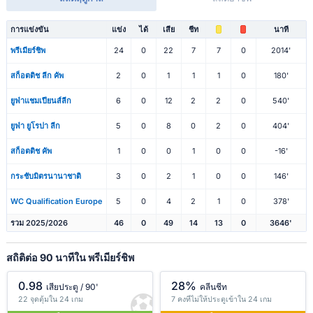
การแข่งขัน
แข่ง
ได้
เสีย
ชีท
นาที
พรีเมียร์ชิพ
24
0
22
7
7
0
2014'
สก็อตติช ลีก คัพ
2
0
1
1
1
0
180'
ยูฟ่าแชมเปียนส์ลีก
6
0
12
2
2
0
540'
ยูฟ่า ยูโรปา ลีก
5
0
8
0
2
0
404'
สก็อตติช คัพ
1
0
0
1
0
0
-16'
กระชับมิตรนานาชาติ
3
0
2
1
0
0
146'
WC Qualification Europe
5
0
4
2
1
0
378'
รวม 2025/2026
46
0
49
14
13
0
3646'
สถิติต่อ 90 นาทีใน พรีเมียร์ชิพ
0.98
28%
เสียประตู / 90'
คลีนชีท
22 จุดตุ้มใน 24 เกม
7 คงที่ไม่ให้ประตูเข้าใน 24 เกม