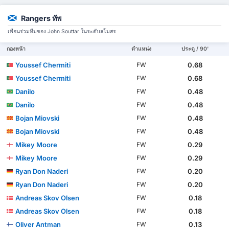
Rangers ทัพ
เพื่อนร่วมทีมของ John Souttar ในระดับสโมสร
กองหน้า
ตำแหน่ง
ประตู / 90'
Youssef Chermiti
0.68
FW
Youssef Chermiti
0.68
FW
Danilo
0.48
FW
Danilo
0.48
FW
Bojan Miovski
0.48
FW
Bojan Miovski
0.48
FW
Mikey Moore
0.29
FW
Mikey Moore
0.29
FW
Ryan Don Naderi
0.20
FW
Ryan Don Naderi
0.20
FW
Andreas Skov Olsen
0.18
FW
Andreas Skov Olsen
0.18
FW
Oliver Antman
0.13
FW