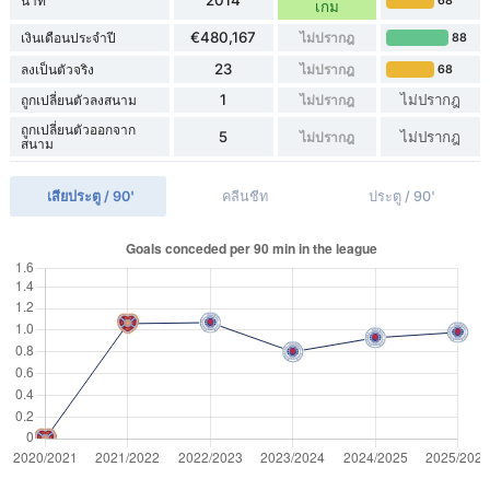
นาที
68
เกม
€480,167
เงินเดือนประจำปี
ไม่ปรากฎ
88
23
ลงเป็นตัวจริง
ไม่ปรากฎ
68
1
ไม่ปรากฎ
ถูกเปลี่ยนตัวลงสนาม
ไม่ปรากฎ
ถูกเปลี่ยนตัวออกจาก
5
ไม่ปรากฎ
ไม่ปรากฎ
สนาม
เสียประตู / 90'
คลีนชีท
ประตู / 90'