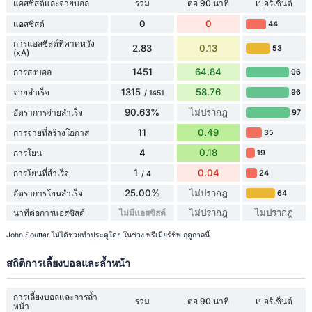
แอสซิสต์และจ่ายบอล
รวม
ต่อ 90 นาที
เปอร์เซ็นต์
0
0
แอสซิสต์
44
การแอสซิสต์ที่คาดหวัง
2.83
0.13
53
(xA)
1451
64.84
การส่งบอล
96
1315
58.76
จ่ายสำเร็จ
96
/ 1451
90.63%
ไม่ปรากฎ
อัตราการจ่ายสำเร็จ
97
11
0.49
การจ่ายที่สร้างโอกาส
35
4
0.18
การโยน
19
1
0.04
การโยนที่สำเร็จ
24
/ 4
25.00%
ไม่ปรากฎ
อัตราการโยนสำเร็จ
64
ไม่ปรากฎ
ไม่ปรากฎ
นาทีต่อการแอสซิสต์
ไม่มีแอสซิสต์
John Souttar ไม่ได้ช่วยทำประตูใดๆ ในช่วง พรีเมียร์ชิพ ฤดูกาลนี้
สถิติการเลี้ยงบอลและล้ำหน้า
การเลี้ยงบอลและการล้ำ
รวม
ต่อ 90 นาที
เปอร์เซ็นต์
หน้า