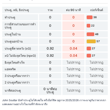
ประตู, xG, ยิงประตู
รวม
ต่อ 90 นาที
เปอร์เซ็นต์
0
0
ทำประตู
36
การมีส่วนร่วมของการทำ
0
0
22
ประตู
0
0
ประตูในบ้าน
48
0
0
ประตูนอกบ้าน
57
0.92
0.04
ประตูที่คาดหวัง (xG)
27
0.92
0.04
xG ไม่นับจุดโทษ (npxG)
27
0
ไม่ปรากฎ
ไม่ปรากฎ
ยิงจุดโทษสำเร็จ
0
ไม่ปรากฎ
ไม่ปรากฎ
แฮททริค
0
ไม่ปรากฎ
ไม่ปรากฎ
3 ประตูหรือมากกว่า
0
ไม่ปรากฎ
ไม่ปรากฎ
2 ประตูหรือมากกว่า
0 นาทีต่อ
ไม่ปรากฎ
ไม่ปรากฎ
นาทีต่อประตู
ประตู
John Souttar ยังทำประตูไม่ได้เลยใน พรีเมียร์ชิพ ฤดูกาล 2025/2026 เราจะมาดูกันว่าพวกเขา
แสดงผลงานอย่างไรในเกมที่กำลังจะมาถึง