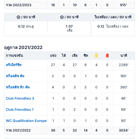
รวม 2022/2023
16
1
10
6
1
0
915'
/ 90 นาที
/ 90 นาที
ใบเหลือง / แดง / 90 นาที
0.12
ประตู
1.07
0.12
ใบเหลือง / แดง
เสีย
ฤดูกาล 2021/2022
การแข่งขัน
แข่ง
ได้
เสีย
ชีท
นาที
พรีเมียร์ชิพ
27
4
27
9
4
0
2289'
สก็อตติช คัพ
2
0
0
1
0
0
180'
สก็อตติช ลีก คัพ
4
0
3
3
0
0
360'
Club Friendlies 3
1
0
0
0
0
0
46'
Club Friendlies 1
1
0
2
0
0
0
69'
WC Qualification Europe
1
1
0
1
0
0
90'
รวม 2021/2022
36
5
32
14
4
0
3034'