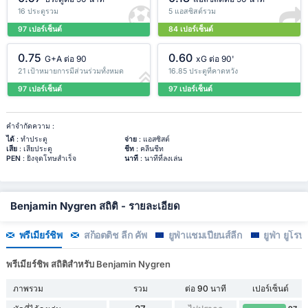
16 ประตูรวม
5 แอสซิสต์รวม
97 เปอร์เซ็นต์
84 เปอร์เซ็นต์
0.75
0.60
G+A ต่อ 90
xG ต่อ 90'
21 เป้าหมายการมีส่วนร่วมทั้งหมด
16.85 ประตูที่คาดหวัง
97 เปอร์เซ็นต์
97 เปอร์เซ็นต์
คำจำกัดความ :
ได้
: ทำประตู
จ่าย
: แอสซิสต์
เสีย
: เสียประตู
ชีท
: คลีนชีท
PEN
: ยิงจุดโทษสำเร็จ
นาที
: นาทีที่ลงเล่น
Benjamin Nygren สถิติ - รายละเอียด
พรีเมียร์ชิพ
สก็อตติช ลีก คัพ
ยูฟ่าแชมเปียนส์ลีก
ยูฟ่า ยูโรปา
พรีเมียร์ชิพ สถิติสำหรับ Benjamin Nygren
ภาพรวม
รวม
ต่อ 90 นาที
เปอร์เซ็นต์