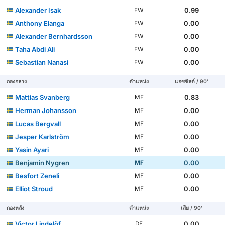
Alexander Isak
0.99
FW
Anthony Elanga
0.00
FW
Alexander Bernhardsson
0.00
FW
Taha Abdi Ali
0.00
FW
Sebastian Nanasi
0.00
FW
กองกลาง
ตำแหน่ง
แอซซิสต์ / 90'
Mattias Svanberg
0.83
MF
Herman Johansson
0.00
MF
Lucas Bergvall
0.00
MF
Jesper Karlström
0.00
MF
Yasin Ayari
0.00
MF
Benjamin Nygren
0.00
MF
Besfort Zeneli
0.00
MF
Elliot Stroud
0.00
MF
กองหลัง
ตำแหน่ง
เสีย / 90'
Victor Lindelöf
0.00
DF