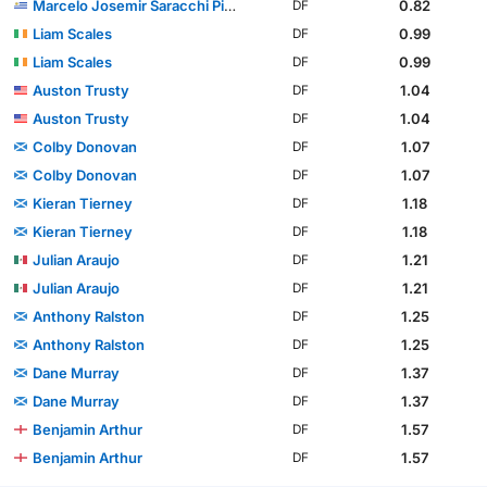
Marcelo Josemir Saracchi Pintos
0.82
DF
Liam Scales
0.99
DF
Liam Scales
0.99
DF
Auston Trusty
1.04
DF
Auston Trusty
1.04
DF
Colby Donovan
1.07
DF
Colby Donovan
1.07
DF
Kieran Tierney
1.18
DF
Kieran Tierney
1.18
DF
Julian Araujo
1.21
DF
Julian Araujo
1.21
DF
Anthony Ralston
1.25
DF
Anthony Ralston
1.25
DF
Dane Murray
1.37
DF
Dane Murray
1.37
DF
Benjamin Arthur
1.57
DF
Benjamin Arthur
1.57
DF