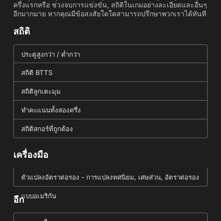
ครึ่งแรกหรือ ช่วงจบการแข่งขัน, สถิติในเกมอย่างละเอียดและอื่นๆ
อีกมากมาย หากคุณมีข้อสงสัยใดใดสามารถปรึกษาพวกเราได้ทันที
สถิติ
ประตูสูงกว่า / ต่ำกว่า
สถิติ BTTS
สถิติลูกเตะมุม
ทำคะแนนทั้งสองครึ่ง
สถิติสกอร์ที่ถูกต้อง
เครื่องมือ
ตัวแปลงอัตราต่อรอง - การแปลงทศนิยม, เศษส่วน, อัตราต่อรอง
แบบอเมริกัน
อีก