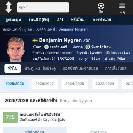
ลีก
เมนู
ลูกเตะมุม
เทนนิส (EN)
API
พรีเมี่ยม
การทำนาย
สกอตแลนด์
/
ผู้เล่น
/
เซลติก เอฟซี
/
Benjamin Nygren
Benjamin Nygren
สถิติ
สโมสร :
เซลติก เอฟซี
ทีมชาติ :
ทีมชาติสวีเดน
ตำแหน่ง :
กองกลาง - กลางรุก
สัญชาติ :
Sweden
Birthplace :
Swede
อายุ(วันเกิด) :
24 (8/07/2001)
ส่วนสูง :
186cm
น้ำหนัก :
76kg
เง
ทั่วไป
ประตู, xG, ยิงประตู
แอสซิสต์และจ่ายบอล
การเลี้ยงบอล
2025/2026
2026/2027
2024/2025
2023/2024
202
2025/2026 และสถิติอาชีพ
- Benjamin Nygren
คะแนนเฉลี่ยใน พรีเมียร์ชิพ
7.15
อันดับแอสซิต์ : 50 / 294 ผู้เล่น
สถิติฤดูกาล
สถิติอาชีพ