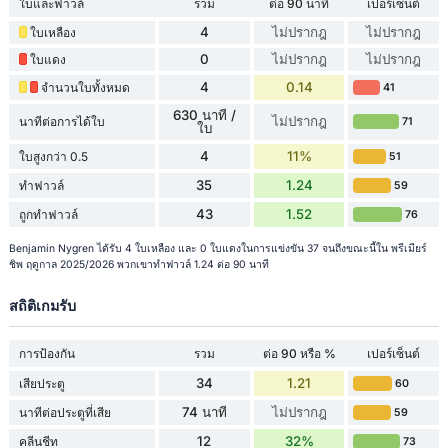
ใบและฟาวล์
รวม
ต่อ 90 นาที
เปอร์เซ็นต์
4
ไม่ปรากฎ
ไม่ปรากฎ
ใบเหลือง
0
ไม่ปรากฎ
ไม่ปรากฎ
ใบแดง
4
0.14
จำนวนใบทั้งหมด
41
630 นาที /
ไม่ปรากฎ
นาทีต่อการได้ใบ
71
ใบ
4
11%
ใบสูงกว่า 0.5
51
35
1.24
ทำฟาวล์
59
43
1.52
ถูกทำฟาวล์
76
Benjamin Nygren ได้รับ 4 ใบเหลือง และ 0 ใบแดงในการแข่งขัน 37 จนถึงขณะนี้ใน พรีเมียร์
ชิพ ฤดูกาล 2025/2026 พวกเขาทำฟาวล์ 1.24 ต่อ 90 นาที
สถิติเกมรับ
การป้องกัน
รวม
ต่อ 90 หรือ %
เปอร์เซ็นต์
34
1.21
เสียประตู
60
74 นาที
ไม่ปรากฎ
นาทีต่อประตูที่เสีย
59
12
32%
คลีนชีท
73