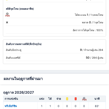
สถิติจุดโทษ (ตลอดอาชีพ)
1
ได้คะแนน
/ 1 บทลงโทษ
PEN
0
พลาด
/ 1 จุดโทษ
อัตราการได้จุดโทษ :
100%
อันดับจากผลทางสถิติ(ลีกปัจจุบัน)
9
อันดับยิงประตู
/ จำนวนผู้เล่น 294
50
อันดับแอสซิต์
/ 294 ผู้เล่น
ผลงานในฤดูกาลที่ผ่านมา
ฤดูกาล 2026/2027
การแข่งขัน
แข่ง
ได้
จ่าย
นาที
PEN
พรีเมียร์ชิพ
1
1
0
0
0
0
83'