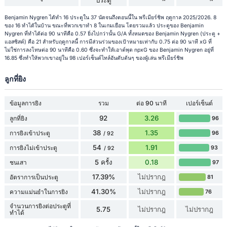
ประตู
Benjamin Nygren ได้ทำ 16 ประตูใน 37 นัดจนถึงตอนนี้ใน พรีเมียร์ชิพ ฤดูกาล 2025/2026. 8
ของ 16 ทำได้ในบ้าน ขณะที่พวกเขาทำ 8 ในเกมเยือน โดยรวมแล้ว ประตูของ Benjamin
Nygren ที่ทำได้ต่อ 90 นาทีคือ 0.57 ยิ่งไปกว่านั้น G/A ทั้งหมดของ Benjamin Nygren (ประตู +
แอสซิสต์) คือ 21 สำหรับฤดูกาลนี้ การมีส่วนร่วมของเป้าหมายเท่ากับ 0.75 ต่อ 90 นาที xG ที่
ไม่ใช่การลงโทษต่อ 90 นาทีคือ 0.60 ซึ่งจะทำให้เอาต์พุต npxG ของ Benjamin Nygren อยู่ที่
16.85 ซึ่งทำให้พวกเขาอยู่ใน 98 เปอร์เซ็นต์ไทล์อันดับต้นๆ ของผู้เล่น พรีเมียร์ชิพ
ลูกที่ยิง
ข้อมูลการยิง
รวม
ต่อ 90 นาที
เปอร์เซ็นต์
92
3.26
ลูกที่ยิง
96
38
1.35
การยิงเข้าประตู
96
/ 92
54
1.91
การยิงไม่เข้าประตู
93
/ 92
5 ครั้ง
0.18
ชนเสา
97
17.39%
ไม่ปรากฎ
อัตราการเป็นประตู
81
41.30%
ไม่ปรากฎ
ความแม่นยำในการยิง
76
จำนวนการยิงต่อประตูที่
5.75
ไม่ปรากฎ
ไม่ปรากฎ
ทำได้