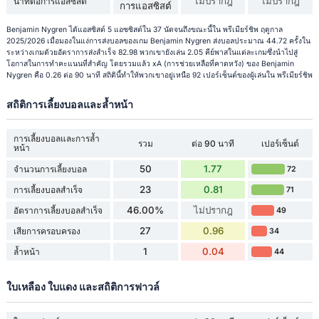
ไม่ปรากฎ
ไม่ปรากฎ
นาทีต่อการแอสซิสต์
การแอสซิสต์
Benjamin Nygren ได้แอสซิสต์ 5 แอซซิสต์ใน 37 นัดจนถึงขณะนี้ใน พรีเมียร์ชิพ ฤดูกาล
2025/2026 เมื่อมองในแง่การส่งบอลของเกม Benjamin Nygren ส่งบอลประมาณ 44.72 ครั้งใน
ระหว่างเกมด้วยอัตราการส่งสำเร็จ 82.98 พวกเขายังเล่น 2.05 คีย์พาสในแต่ละเกมซึ่งนำไปสู่
โอกาสในการทำคะแนนที่สำคัญ โดยรวมแล้ว xA (การช่วยเหลือที่คาดหวัง) ของ Benjamin
Nygren คือ 0.26 ต่อ 90 นาที สถิตินี้ทำให้พวกเขาอยู่เหนือ 92 เปอร์เซ็นต์ของผู้เล่นใน พรีเมียร์ชิพ
สถิติการเลี้ยงบอลและล้ำหน้า
การเลี้ยงบอลและการล้ำ
รวม
ต่อ 90 นาที
เปอร์เซ็นต์
หน้า
50
1.77
จำนวนการเลี้ยงบอล
72
23
0.81
การเลี้ยงบอลสำเร็จ
71
46.00%
ไม่ปรากฎ
อัตราการเลี้ยงบอลสำเร็จ
49
27
0.96
เสียการครอบครอง
34
1
0.04
ล้ำหน้า
44
ใบเหลือง ใบแดง และสถิติการฟาวล์