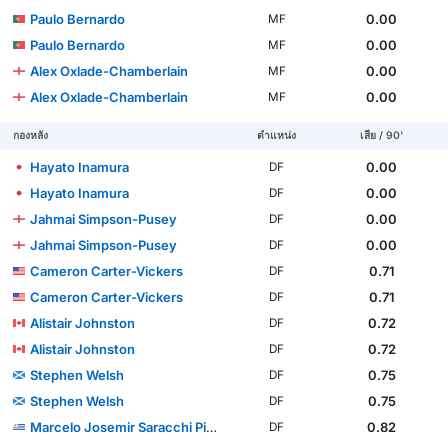
Paulo Bernardo
0.00
MF
Paulo Bernardo
0.00
MF
Alex Oxlade-Chamberlain
0.00
MF
Alex Oxlade-Chamberlain
0.00
MF
กองหลัง
ตำแหน่ง
เสีย / 90'
Hayato Inamura
0.00
DF
Hayato Inamura
0.00
DF
Jahmai Simpson-Pusey
0.00
DF
Jahmai Simpson-Pusey
0.00
DF
Cameron Carter-Vickers
0.71
DF
Cameron Carter-Vickers
0.71
DF
Alistair Johnston
0.72
DF
Alistair Johnston
0.72
DF
Stephen Welsh
0.75
DF
Stephen Welsh
0.75
DF
Marcelo Josemir Saracchi Pintos
0.82
DF