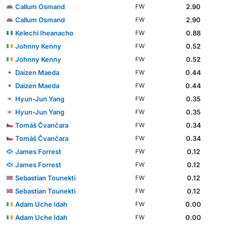
Callum Osmand
2.90
FW
Callum Osmand
2.90
FW
Kelechi Iheanacho
0.88
FW
Johnny Kenny
0.52
FW
Johnny Kenny
0.52
FW
Daizen Maeda
0.44
FW
Daizen Maeda
0.44
FW
Hyun-Jun Yang
0.35
FW
Hyun-Jun Yang
0.35
FW
Tomáš Čvančara
0.34
FW
Tomáš Čvančara
0.34
FW
James Forrest
0.12
FW
James Forrest
0.12
FW
Sebastian Tounekti
0.12
FW
Sebastian Tounekti
0.12
FW
Adam Uche Idah
0.00
FW
Adam Uche Idah
0.00
FW