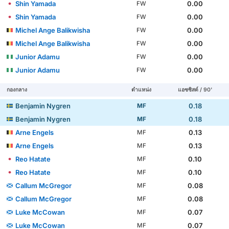
Shin Yamada
0.00
FW
Shin Yamada
0.00
FW
Michel Ange Balikwisha
0.00
FW
Michel Ange Balikwisha
0.00
FW
Junior Adamu
0.00
FW
Junior Adamu
0.00
FW
กองกลาง
ตำแหน่ง
แอซซิสต์ / 90'
Benjamin Nygren
0.18
MF
Benjamin Nygren
0.18
MF
Arne Engels
0.13
MF
Arne Engels
0.13
MF
Reo Hatate
0.10
MF
Reo Hatate
0.10
MF
Callum McGregor
0.08
MF
Callum McGregor
0.08
MF
Luke McCowan
0.07
MF
Luke McCowan
0.07
MF