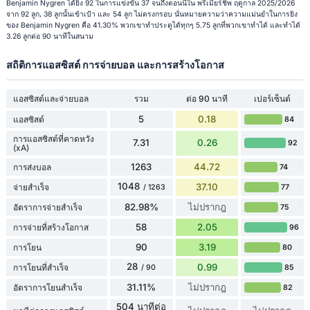
Benjamin Nygren ได้ยิง 92 ในการแข่งขัน 37 จนถึงตอนนี้ใน พรีเมียร์ชิพ ฤดูกาล 2025/2026
จาก 92 ลูก, 38 ลูกนั้นเข้าเป้า และ 54 ลูก ไม่ตรงกรอบ นั่นหมายความว่าความแม่นยำในการยิง
ของ Benjamin Nygren คือ 41.30% พวกเขาทำประตูได้ทุกๆ 5.75 ลูกที่พวกเขาทำได้ และทำได้
3.26 ลูกต่อ 90 นาทีในสนาม
สถิติการแอสซิสต์ การจ่ายบอล และการสร้างโอกาส
แอสซิสต์และจ่ายบอล
รวม
ต่อ 90 นาที
เปอร์เซ็นต์
5
0.18
แอสซิสต์
84
การแอสซิสต์ที่คาดหวัง
7.31
0.26
92
(xA)
1263
44.72
การส่งบอล
74
1048
37.10
จ่ายสำเร็จ
77
/ 1263
82.98%
ไม่ปรากฎ
อัตราการจ่ายสำเร็จ
75
58
2.05
การจ่ายที่สร้างโอกาส
96
90
3.19
การโยน
80
28
0.99
การโยนที่สำเร็จ
85
/ 90
31.11%
ไม่ปรากฎ
อัตราการโยนสำเร็จ
82
504 นาทีต่อ