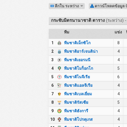
ลีกใน ระหว่าง
ดาวน์โหลดข้อมูล
กระชับมิตรนานาชาติ ตาราง
(ระหว่าง) 
ทีม
แข่ง
1
ทีมชาติเม็กซิโก
8
2
ทีมชาติอาร์เจนติน่า
4
3
ทีมชาติเยอรมนี
4
4
ทีมชาติโมร็อกโก
5
5
ทีมชาติไนจีเรีย
6
6
ทีมชาติแอลจีเรีย
4
7
ทีมชาติเบลเยี่ยม
4
8
ทีมชาติรัสเซีย
5
9
ทีมชาติฮังการี
4
10
ทีมชาติโปรตุเกส
4