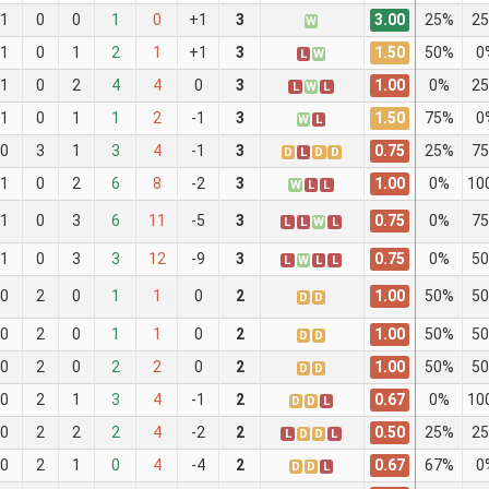
3.00
1
0
0
1
0
+1
3
25%
2
W
1.50
1
0
1
2
1
+1
3
50%
0
L
W
1.00
1
0
2
4
4
0
3
0%
2
L
W
L
1.50
1
0
1
1
2
-1
3
75%
0
W
L
0.75
0
3
1
3
4
-1
3
25%
7
D
L
D
D
1.00
1
0
2
6
8
-2
3
0%
10
W
L
L
0.75
1
0
3
6
11
-5
3
0%
7
L
L
W
L
0.75
1
0
3
3
12
-9
3
0%
5
L
W
L
L
1.00
0
2
0
1
1
0
2
50%
5
D
D
1.00
0
2
0
1
1
0
2
50%
5
D
D
1.00
0
2
0
2
2
0
2
50%
5
D
D
0.67
0
2
1
3
4
-1
2
0%
10
D
D
L
0.50
0
2
2
2
4
-2
2
25%
2
L
D
D
L
0.67
0
2
1
0
4
-4
2
67%
0
D
D
L