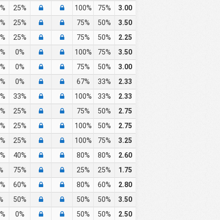
5%
25%
100%
75%
3.00
5%
25%
75%
50%
3.50
5%
25%
75%
50%
2.25
0%
0%
100%
75%
3.50
0%
0%
75%
50%
3.00
7%
0%
67%
33%
2.33
7%
33%
100%
33%
2.33
5%
25%
75%
50%
2.75
0%
25%
100%
50%
2.75
5%
25%
100%
75%
3.25
0%
40%
80%
80%
2.60
%
75%
25%
25%
1.75
0%
60%
80%
60%
2.80
%
50%
50%
50%
3.50
0%
0%
50%
50%
2.50