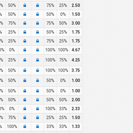
5%
50%
75%
25%
2.50
%
50%
50%
0%
1.50
5%
75%
75%
50%
3.00
%
25%
50%
25%
1.75
5%
25%
75%
25%
1.75
0%
0%
100%
100%
4.67
5%
25%
100%
75%
4.25
0%
50%
100%
100%
3.75
0%
50%
50%
0%
1.00
0%
50%
50%
0%
1.00
0%
50%
50%
50%
2.00
0%
0%
100%
33%
2.33
5%
75%
25%
25%
1.50
%
100%
33%
33%
1.33