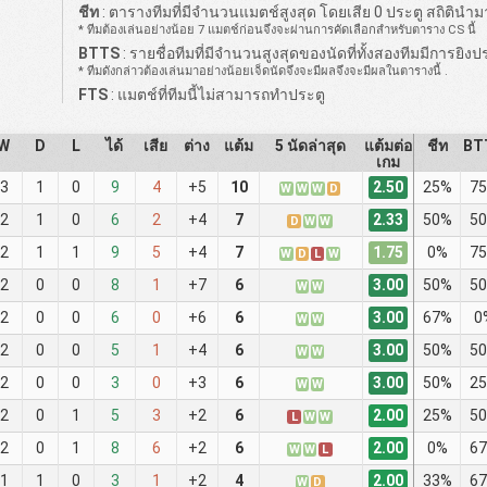
ชีท
: ตารางทีมที่มีจำนวนแมตช์สูงสุด โดยเสีย 0 ประตู สถิตินำ
* ทีมต้องเล่นอย่างน้อย 7 แมตช์ก่อนจึงจะผ่านการคัดเลือกสำหรับตาราง CS นี้
BTTS
: รายชื่อทีมที่มีจำนวนสูงสุดของนัดที่ทั้งสองทีมมีการยิง
* ทีมดังกล่าวต้องเล่นมาอย่างน้อยเจ็ดนัดจึงจะมีผลจึงจะมีผลในตารางนี้ .
FTS
: แมตช์ที่ทีมนี้ไม่สามารถทำประตู
W
D
L
ได้
เสีย
ต่าง
แต้ม
5 นัดล่าสุด
แต้มต่อ
ชีท
BT
เกม
2.50
3
1
0
9
4
+5
10
25%
7
W
W
W
D
2.33
2
1
0
6
2
+4
7
50%
5
D
W
W
1.75
2
1
1
9
5
+4
7
0%
7
W
D
L
W
3.00
2
0
0
8
1
+7
6
50%
5
W
W
3.00
2
0
0
6
0
+6
6
67%
0
W
W
3.00
2
0
0
5
1
+4
6
50%
5
W
W
3.00
2
0
0
3
0
+3
6
50%
2
W
W
2.00
2
0
1
5
3
+2
6
25%
5
L
W
W
2.00
2
0
1
8
6
+2
6
0%
6
W
W
L
2.00
1
1
0
3
1
+2
4
33%
6
W
D