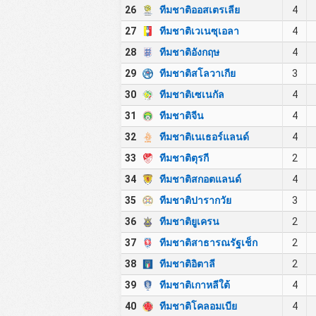
26
ทีมชาติออสเตรเลีย
4
27
ทีมชาติเวเนซุเอลา
4
28
ทีมชาติอังกฤษ
4
29
ทีมชาติสโลวาเกีย
3
30
ทีมชาติเซเนกัล
4
31
ทีมชาติจีน
4
32
ทีมชาติเนเธอร์แลนด์
4
33
ทีมชาติตุรกี
2
34
ทีมชาติสกอตแลนด์
4
35
ทีมชาติปารากวัย
3
36
ทีมชาติยูเครน
2
37
ทีมชาติสาธารณรัฐเช็ก
2
38
ทีมชาติอิตาลี
2
39
ทีมชาติเกาหลีใต้
4
40
ทีมชาติโคลอมเบีย
4