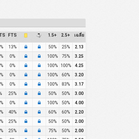
TS
FTS
1.5+
2.5+
เฉลี่ย
5%
13%
50%
25%
2.13
5%
0%
100%
75%
3.25
5%
0%
100%
100%
4.25
0%
0%
100%
60%
3.20
7%
0%
100%
83%
3.17
%
25%
50%
50%
3.00
0%
0%
100%
50%
4.00
0%
40%
60%
60%
2.20
0%
25%
50%
50%
2.00
0%
25%
75%
50%
2.00