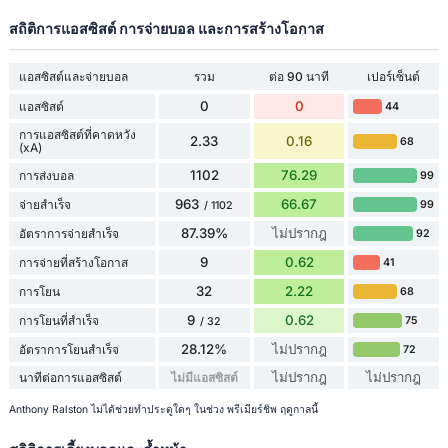
สถิติการแอสซิสต์ การจ่ายบอล และการสร้างโอกาส
แอสซิสต์และจ่ายบอล
รวม
ต่อ 90 นาที
เปอร์เซ็นต์
0
0
แอสซิสต์
44
การแอสซิสต์ที่คาดหวัง
2.33
0.16
68
(xA)
1102
76.29
การส่งบอล
99
963
66.67
จ่ายสำเร็จ
99
/ 1102
87.39%
ไม่ปรากฎ
อัตราการจ่ายสำเร็จ
92
9
0.62
การจ่ายที่สร้างโอกาส
41
32
2.22
การโยน
68
9
0.62
การโยนที่สำเร็จ
75
/ 32
28.12%
ไม่ปรากฎ
อัตราการโยนสำเร็จ
72
ไม่ปรากฎ
ไม่ปรากฎ
นาทีต่อการแอสซิสต์
ไม่มีแอสซิสต์
Anthony Ralston ไม่ได้ช่วยทำประตูใดๆ ในช่วง พรีเมียร์ชิพ ฤดูกาลนี้