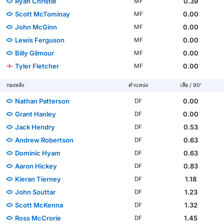
Ryan Christie
0.39
MF
Scott McTominay
0.00
MF
John McGinn
0.00
MF
Lewis Ferguson
0.00
MF
Billy Gilmour
0.00
MF
Tyler Fletcher
0.00
MF
กองหลัง
ตำแหน่ง
เสีย / 90'
Nathan Patterson
0.00
DF
Grant Hanley
0.00
DF
Jack Hendry
0.53
DF
Andrew Robertson
0.63
DF
Dominic Hyam
0.63
DF
Aaron Hickey
0.83
DF
Kieran Tierney
1.18
DF
John Souttar
1.23
DF
Scott McKenna
1.32
DF
Ross McCrorie
1.45
DF