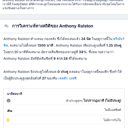
Anthony Ralston ยังไม่ได้เตะลูกโทษใดๆ ในอาชีพของพวกเขา (ขึ้นอยู่กับข้อมูลฤดูกาลทั้งหมดที่
เรามีที่ FootyStats) สถิติการเตะลูกโทษของพวกเขาจะได้รับการอัปเดตเมื่อเขาจับจุดโทษในการ
แข่งขันอย่างเป็นทางการ
การวิเคราะห์ทางสถิติของ Anthony Ralston
Anthony Ralston ตำแหน่ง กองหลัง ซึ่งได้ลงเล่นแล้ว
24 นัด
ในฤดูกาลนี้ใน
พรีเมียร์
ชิพ
, ลงสนามไปทั้งหมด
1300 นาที
. Anthony Ralston เสียประตูเฉลี่ยที่
1.25 ประตู
ในทุกๆ 90 นาทีที่ลงสนาม อัตราคลีนชีทของเขาอยู่ที่
38%
. ซึ่งหมายความว่า
Anthony Ralston มีสถิติคลีนชีทที่
9 จาก 24
ที่ได้ลงสนาม
Anthony Ralston ยิงประตูไปทั้งหมด
0 ประตู
ตลอดมาในฤดูกาลนี้ของลีก ซึ่งทำให้
เป็นผู้ยิงประตูสูงสุดอันดับที่
27
ของทีม
เซลติก เอฟซี
นาทีต่อนาที
ไม่ปรากฎนาที (ไม่มีประตู)
ทำประตูทุกๆ
ไม่มีแอสซิสต์
ไม่มีการรับใบ