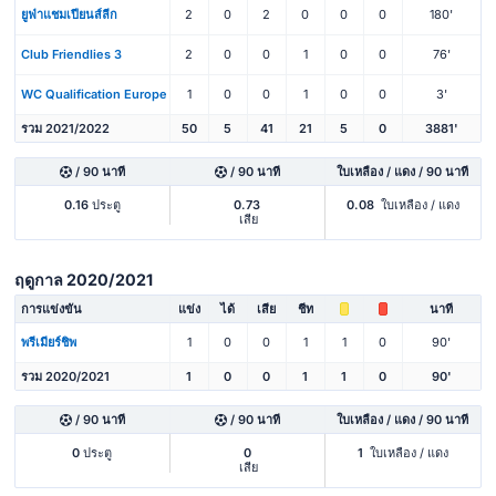
ยูฟ่าแชมเปียนส์ลีก
2
0
2
0
0
0
180'
Club Friendlies 3
2
0
0
1
0
0
76'
WC Qualification Europe
1
0
0
1
0
0
3'
รวม 2021/2022
50
5
41
21
5
0
3881'
/ 90 นาที
/ 90 นาที
ใบเหลือง / แดง / 90 นาที
0.16
ประตู
0.73
0.08
ใบเหลือง / แดง
เสีย
ฤดูกาล 2020/2021
การแข่งขัน
แข่ง
ได้
เสีย
ชีท
นาที
พรีเมียร์ชิพ
1
0
0
1
1
0
90'
รวม 2020/2021
1
0
0
1
1
0
90'
/ 90 นาที
/ 90 นาที
ใบเหลือง / แดง / 90 นาที
0
ประตู
0
1
ใบเหลือง / แดง
เสีย