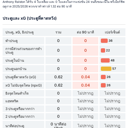
Anthony Ralston ได้รับ 4 ใบเหลือง และ 0 ใบแดงในการแข่งขัน 24 จนถึงขณะนี้ใน พรีเมียร์ชิพ
ฤดูกาล 2025/2026 พวกเขาทำฟาวล์ 1.32 ต่อ 90 นาที
ประตูและ xG (ประตูที่คาดหวัง)
ประตู, xG, ยิงประตู
รวม
ต่อ 90 นาที
เปอร์เซ็นต์
0
0
ทำประตู
36
การมีส่วนร่วมของการทำ
0
0
22
ประตู
0
0
ประตูในบ้าน
48
0
0
ประตูนอกบ้าน
57
0.62
0.04
ประตูที่คาดหวัง (xG)
26
0.62
0.04
xG ไม่นับจุดโทษ (npxG)
26
0
ไม่ปรากฎ
ไม่ปรากฎ
ยิงจุดโทษสำเร็จ
0
ไม่ปรากฎ
ไม่ปรากฎ
แฮททริค
0
ไม่ปรากฎ
ไม่ปรากฎ
3 ประตูหรือมากกว่า
0
ไม่ปรากฎ
ไม่ปรากฎ
2 ประตูหรือมากกว่า
0 นาทีต่อ
ไม่ปรากฎ
ไม่ปรากฎ
นาทีต่อประตู
ประตู