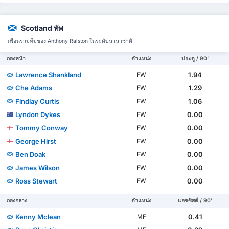
Scotland ทัพ
เพื่อนร่วมทีมของ Anthony Ralston ในระดับนานาชาติ
กองหน้า
ตำแหน่ง
ประตู / 90'
Lawrence Shankland
1.94
FW
Che Adams
1.29
FW
Findlay Curtis
1.06
FW
Lyndon Dykes
0.00
FW
Tommy Conway
0.00
FW
George Hirst
0.00
FW
Ben Doak
0.00
FW
James Wilson
0.00
FW
Ross Stewart
0.00
FW
กองกลาง
ตำแหน่ง
แอซซิสต์ / 90'
Kenny Mclean
0.41
MF