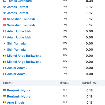
Tomáš Čvančara
0.34
FW
James Forrest
0.12
FW
James Forrest
0.12
FW
Sebastian Tounekti
0.12
FW
Sebastian Tounekti
0.12
FW
Adam Uche Idah
0.00
FW
Adam Uche Idah
0.00
FW
Shin Yamada
0.00
FW
Shin Yamada
0.00
FW
Michel Ange Balikwisha
0.00
FW
Michel Ange Balikwisha
0.00
FW
Junior Adamu
0.00
FW
Junior Adamu
0.00
FW
กองกลาง
ตำแหน่ง
แอซซิสต์ / 90'
Benjamin Nygren
0.18
MF
Benjamin Nygren
0.18
MF
Arne Engels
0.13
MF