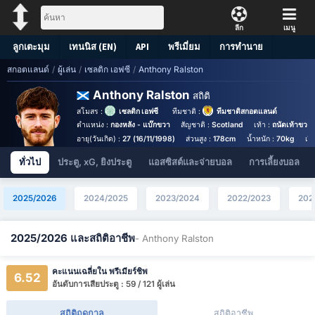
ลีก
เมนู
ลูกเตะมุม
เทนนิส (EN)
API
พรีเมี่ยม
การทำนาย
สกอตแลนด์
/
ผู้เล่น
/
เซลติก เอฟซี
/
Anthony Ralston
Anthony Ralston
สถิติ
สโมสร :
เซลติก เอฟซี
ทีมชาติ :
ทีมชาติสกอตแลนด์
ตำแหน่ง :
กองหลัง - แบ๊กขวา
สัญชาติ :
Scotland
เท้า :
ถนัดเท้าขวา
อายุ(วันเกิด) :
27 (16/11/1998)
ส่วนสูง :
178cm
น้ำหนัก :
70kg
เง
ทั่วไป
ประตู, xG, ยิงประตู
แอสซิสต์และจ่ายบอล
การเลี้ยงบอล
2025/2026
2024/2025
2023/2024
2022/2023
202
2025/2026 และสถิติอาชีพ
- Anthony Ralston
คะแนนเฉลี่ยใน พรีเมียร์ชิพ
6.52
อันดับการเสียประตู : 59 / 121 ผู้เล่น
สถิติฤดูกาล
สถิติอาชีพ