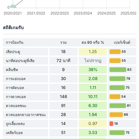
สถิติเกมรับ
การป้องกัน
รวม
ต่อ 90 หรือ %
เปอร์เซ็นต์
18
1.25
เสียประตู
55
72 นาที
ไม่ปรากฎ
นาทีต่อประตูที่เสีย
55
9
38%
คลีนชีท
83
30
2.08
การแย่งบอล
78
16
1.11
การตัดบอล
75
146
10.11
การดวลบอล
54
91
6.30
ดวลบอลชนะ
81
28
1.94
ดวลบอลกลางอากาศชนะ
66
14
0.97
ถูกเลี้ยงหลบ
18
51
3.53
เคลียร์บอล
75