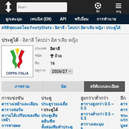
ลีก
เมนู
ลูกเตะมุม
เทนนิส (EN)
API
พรีเมี่ยม
การทำนาย
สถิติฟุตบอลโดย FootyStats
›
อิตาลี
›
โคปปา อิตาเลีย หญิง
›
ประตูได้
ประตูได้
- อิตาลี โคปปา อิตาเลีย หญิง
ประเทศ
อิตาลี
ชนิด
ถ้วย
ทีม
16
ฤดูกาล
2026/27
ภาพรวม
นัด
สถิติแบบละเอียด
การแข่งขัน
ประตู
สูงกว่า/ต่ำกว่า
อีก
ตารางเหย้าและเยือน
ประตูรวมเฉลี่ย
ตารางสูงกว่า 0.5 ~
ตารา
5.5
ตารางฟอร์ม
ประตูได้
ตารา
ตารางต่ำกว่า 0.5 ~
ความได้เปรียบของทีม
ประตูเสีย
ชนะห
5.5
เหย้า
แรก
คลีนชีท
ตารางเตะมุม
การทายผล
มูลค
ทั้งสองทีมทำประตู