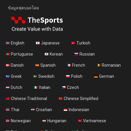
ข้อมูลฟุตบอลโดย
English
Japanese
Turkish
Portuguese
Korean
Russian
Danish
Spanish
French
Romanian
Greek
Swedish
Polish
German
Dutch
Italian
Czech
Chinese Traditional
Chinese Simplified
Thai
Croatian
Indonesian
Norwegian
Hungarian
Vietnamese