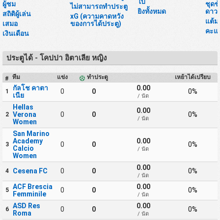
ใบ
ผู้ชม
ชุดข
ไม่สามารถทำประตู
ยิงทั้งหมด
ดาวน
สถิติผู้เล่น
xG (ความคาดหวัง
แต้ม
เสมอ
ของการได้ประตู)
คะแ
เงินเดือน
ประตูได้ - โคปปา อิตาเลีย หญิง
ทีม
แข่ง
ทำประตู
เหย้าได้เปรียบ
#
กัลโช คาตา
0.00
0
0
0%
1
เนีย
/ นัด
Hellas
0.00
Verona
0
0
0%
2
/ นัด
Women
San Marino
Academy
0.00
0
0
0%
3
Calcio
/ นัด
Women
0.00
Cesena FC
0
0
0%
4
/ นัด
ACF Brescia
0.00
0
0
0%
5
Femminile
/ นัด
ASD Res
0.00
0
0
0%
6
Roma
/ นัด