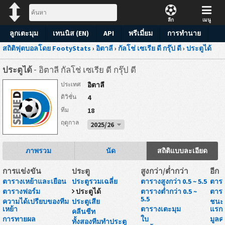
ลีก
เมนู
ลูกเตะมุม
เทนนิส (EN)
API
พรีเมี่ยม
การทำนาย
สถิติฟุตบอลโดย FootyStats
›
อิตาลี
›
กัลโช่ เซเรีย ดี กรุ๊ป ดี
›
ประตูได้
ประตูได้
- อิตาลี กัลโช่ เซเรีย ดี กรุ๊ป ดี
อิตาลี
ประเทศ
4
ดิวิชั่น
18
ทีม
ฤดูกาล
2025/26
ภาพรวม
นัด
สถิติแบบละเอียด
การแข่งขัน
ประตู
สูงกว่า/ต่ำกว่า
อีก
ตารางเหย้าและเยือน
ประตูรวมเฉลี่ย
ตารางสูงกว่า 0.5 ~ 5.5
ตารา
ตารางฟอร์ม
ประตูได้
ตารางต่ำกว่า 0.5 ~
ตารา
5.5
ความได้เปรียบของทีม
ประตูเสีย
ชนะห
เหย้า
ตารางเตะมุม
แรก
คลีนชีท
การทายผล
ใบ
มูลค
ทั้งสองทีมทำประตู