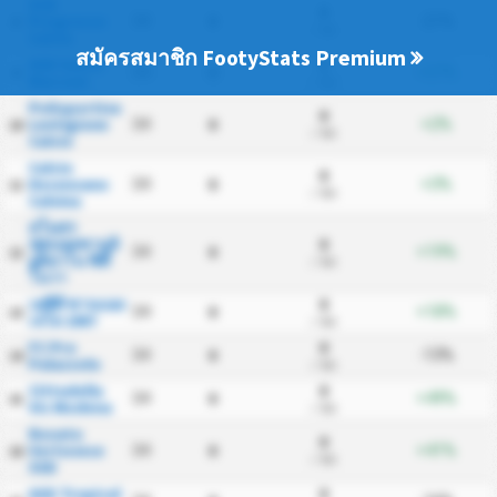
SCD
0
Progresso
0
34
-21%
8
/ นัด
Calcio
สมัครสมาชิก FootyStats Premium
ASD Sasso
0
0
34
+37%
9
Marconi
/ นัด
Polisportiva
0
Lentigione
0
34
+2%
10
/ นัด
Calcio
Calcio
0
Desenzano
0
34
+3%
11
/ นัด
Calvina
สโมสร
ฟุตบอลซานจิ
0
0
34
+19%
12
อูลิอาโน ซิตี้
/ นัด
โนวา
เอซีดี ซานแอง
0
0
34
+18%
13
เจโล 1907
/ นัด
FC Pro
0
0
34
-13%
14
Palazzolo
/ นัด
Cittadella
0
0
34
+49%
15
Vis Modena
/ นัด
Rovato
0
Vertovese
0
34
+41%
16
/ นัด
SSD
ASD Tropical
0