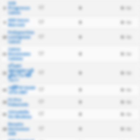
SCD
Progresso
0
0
17
8
/ นัด
Calcio
ASD Sasso
0
0
17
9
/ นัด
Marconi
Polisportiva
Lentigione
0
0
17
10
/ นัด
Calcio
Calcio
Desenzano
0
0
17
11
/ นัด
Calvina
สโมสร
ฟุตบอลซานจิ
0
0
17
12
/ นัด
อูลิอาโน ซิตี้
โนวา
เอซีดี ซานแอง
0
0
17
13
/ นัด
เจโล 1907
FC Pro
0
0
17
14
/ นัด
Palazzolo
Cittadella
0
0
17
15
/ นัด
Vis Modena
Rovato
Vertovese
0
0
17
16
/ นัด
SSD