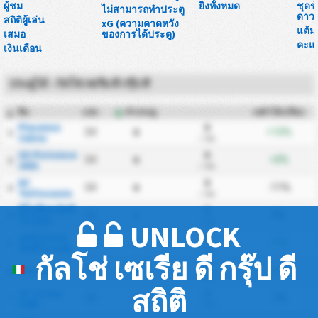
ผู้ชม
ยิงทั้งหมด
ชุดข
ไม่สามารถทำประตู
ดาวน
สถิติผู้เล่น
xG (ความคาดหวัง
แต้ม
เสมอ
ของการได้ประตู)
คะแ
เงินเดือน
ประตูได้ - กัลโช่ เซเรีย ดี กรุ๊ป ดี
ทีม
แข่ง
ทำประตู
เหย้าได้เปรียบ
#
Piacenza
0
0
34
+10%
1
Calcio
/ นัด
US Pistoiese
0
0
34
+8%
2
1921
/ นัด
AC
0
0
34
-11%
3
Tuttocuoio
/ นัด
อิโมลีเซ คัลซิ
0
0
34
0%
4
โอ 1919
/ นัด
UNLOCK
คอร์เรกเกส
0
0
34
+9%
5
คัลซิโอ 1948
/ นัด
กัลโช่ เซเรีย ดี กรุ๊ป ดี
0
Pro Sesto
0
34
+2%
6
/ นัด
สถิติ
AC Crema
0
0
34
-9%
7
1908
/ นัด