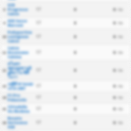
SCD
Progresso
0
0
17
8
/ นัด
Calcio
ASD Sasso
0
0
17
9
/ นัด
Marconi
Polisportiva
Lentigione
0
0
17
10
/ นัด
Calcio
Calcio
Desenzano
0
0
17
11
/ นัด
Calvina
สโมสร
ฟุตบอลซานจิ
0
0
17
12
/ นัด
อูลิอาโน ซิตี้
โนวา
เอซีดี ซานแอง
0
0
17
13
/ นัด
เจโล 1907
FC Pro
0
0
17
14
/ นัด
Palazzolo
Cittadella
0
0
17
15
/ นัด
Vis Modena
Rovato
Vertovese
0
0
17
16
/ นัด
SSD