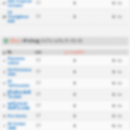
ASD Tropical
0
0
17
17
/ นัด
Coriano
CS
Trevigliese
0
0
17
18
/ นัด
ASD
เยือน
ทำประตู
/
(กัลโช่ เซเรีย ดี กรุ๊ป ดี)
ทีม
แข่ง
ประตูเยือน
#
Piacenza
0
0
17
1
/ นัด
Calcio
US Pistoiese
0
0
17
2
/ นัด
1921
AC
0
0
17
3
/ นัด
Tuttocuoio
อิโมลีเซ คัลซิ
0
0
17
4
/ นัด
โอ 1919
คอร์เรกเกส
0
0
17
5
/ นัด
คัลซิโอ 1948
Pro Sesto
0
0
17
6
/ นัด
AC Crema
0
0
17
7
/ นัด
1908