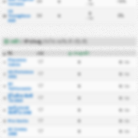
0
34
-16%
17
Coriano
/ นัด
CS
0
Trevigliese
0
34
0%
18
/ นัด
ASD
เหย้า
ทำประตู
/
(กัลโช่ เซเรีย ดี กรุ๊ป ดี)
ทีม
แข่ง
ประตูเหย้า
#
Piacenza
0
0
17
1
/ นัด
Calcio
US Pistoiese
0
0
17
2
/ นัด
1921
AC
0
0
17
3
/ นัด
Tuttocuoio
อิโมลีเซ คัลซิ
0
0
17
4
/ นัด
โอ 1919
คอร์เรกเกส
0
0
17
5
/ นัด
คัลซิโอ 1948
Pro Sesto
0
0
17
6
/ นัด
AC Crema
0
0
17
7
/ นัด
1908