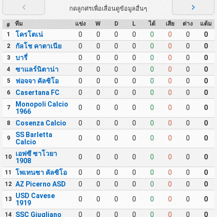
กดลูกศรเพื่อเลื่อนดูข้อมูลอื่นๆ
ทีม
แข่ง
W
D
L
ได้
เสีย
ต่าง
แต้ม
#
โครโตเน่
0
0
0
0
0
0
0
0
1
กัลโช คาตาเนีย
0
0
0
0
0
0
0
0
2
บารี่
0
0
0
0
0
0
0
0
3
ซาแลร์นิตาน่า
0
0
0
0
0
0
0
0
4
ฟอจจา คัลซิโอ
0
0
0
0
0
0
0
0
5
Casertana FC
0
0
0
0
0
0
0
0
6
Monopoli Calcio
0
0
0
0
0
0
0
0
7
1966
Cosenza Calcio
0
0
0
0
0
0
0
0
8
SS Barletta
0
0
0
0
0
0
0
0
9
Calcio
เอฟซี ซาโวยา
0
0
0
0
0
0
0
0
10
1908
โพเทนซา คัลซิโอ
0
0
0
0
0
0
0
0
11
AZ Picerno ASD
0
0
0
0
0
0
0
0
12
USD Cavese
0
0
0
0
0
0
0
0
13
1919
SSC Giugliano
0
0
0
0
0
0
0
0
14