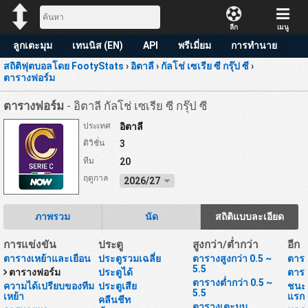
ลีก
เมนู
ลูกเตะมุม
เทนนิส (EN)
API
พรีเมี่ยม
การทำนาย
สถิติฟุตบอลโดย FootyStats
›
อิตาลี
›
กัลโช่ เซเรีย ซี กรุ๊ป ซี
›
ตารางฟอร์ม
ตารางฟอร์ม
- อิตาลี กัลโช่ เซเรีย ซี กรุ๊ป ซี
ประเทศ
อิตาลี
ดิวิชั่น
3
ทีม
20
ฤดูกาล
2026/27
ภาพรวม
นัด
สถิติแบบละเอียด
การแข่งขัน
ประตู
สูงกว่า/ต่ำกว่า
อีก
ตารางเหย้าและเยือน
ประตูรวมเฉลี่ย
ตารางสูงกว่า 0.5 ~
ตารา
5.5
ตารางฟอร์ม
ประตูได้
ตารา
ตารางต่ำกว่า 0.5 ~
ความได้เปรียบของทีม
ประตูเสีย
ชนะห
5.5
เหย้า
แรก
คลีนชีท
ตารางเตะมุม