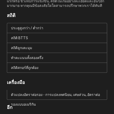
แรกหรือ ช่วงจบการแข่งขัน, สถิติในเกมอย่างละเอียดและอื่นๆอีก
มากมาย หากคุณมีข้อสงสัยใดใดสามารถปรึกษาพวกเราได้ทันที
สถิติ
ประตูสูงกว่า / ต่ำกว่า
สถิติ BTTS
สถิติลูกเตะมุม
ทำคะแนนทั้งสองครึ่ง
สถิติสกอร์ที่ถูกต้อง
เครื่องมือ
ตัวแปลงอัตราต่อรอง - การแปลงทศนิยม, เศษส่วน, อัตราต่อ
รองแบบอเมริกัน
อีก