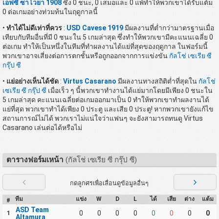
เอฟซี ซาโวยา 1908
ซึ่ง 0 ชนะ, 0 เสมอและ 0 แพ้ทำให้พวกเขาได้รับแต้ม
0 ต่อเกมอย่างท่วมท้นในฤดูกาลนี้
•
ทำได้ไม่ดีเท่าที่ควร
:
USD Cavese 1919
มีผลงานที่ต่ำกว่ามาตรฐานเมื่อ
เทียบกับทีมอื่นที่มี 0 ชนะใน 5 เกมล่าสุด ซึ่งทำให้พวกเขามีคะแนนเฉลี่ย 0
ต่อเกม ทำให้เป็นหนึ่งในทีมที่ทำผลงานได้แย่ที่สุดของฤดูกาล ในฟอร์มนี้
พวกเขาอาจเสี่ยงต่อการตกชั้นหรือถูกออกจากการแข่งขัน
กัลโช่ เซเรีย ซี
กรุ๊ป ซี
•
แย่อย่างเห็นได้ชัด
:
Virtus Casarano
มีผลงานทางสถิติต่ำที่สุดใน
กัลโช่
เซเรีย ซี กรุ๊ป ซี
เมื่อเร็ว ๆ นี้พวกเขาทำงานได้แย่มากโดยมีเพียง 0 ชนะใน
5 เกมล่าสุด คะแนนเฉลี่ยต่อเกมออกมาเป็น 0 ทำให้พวกเขาทำผลงานได้
แย่ที่สุด พวกเขาทำได้เพียง 0 ประตู และเสีย 0 ประตู! หากพวกเขายังแก้ไข
สถานการณ์ไม่ได้ พวกเราไม่แน่ใจว่าแฟนๆ จะยังสามารถทนดู Virtus
Casarano เล่นต่อได้หรือไม่
ตารางฟอร์มเหน้า
(กัลโช่ เซเรีย ซี กรุ๊ป ซี)
กดลูกศรเพื่อเลื่อนดูข้อมูลอื่นๆ
ทีม
แข่ง
W
D
L
ได้
เสีย
ต่าง
แต้ม
#
ASD Team
0
0
0
0
0
0
0
0
1
Altamura