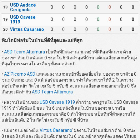
USD Audace
0
0
0
0
0
0
0
0
18
Cerignola
USD Cavese
0
0
0
0
0
0
0
0
19
1919
Virtus Casarano
0
0
0
0
0
0
0
0
20
ทีมใดมีฟอร์มในบ้านที่ดีที่สุดและแย่ที่สุด
•
ASD Team Altamura
เป็นทีมที่มีผลงานเกมเหย้าที่ดีที่สุดที่สนาม ด้วย
ของเขา ด้วย 0 แพ้และ 0 ชนะใน 6 นัดล่าสุดที่บ้าน แต้มเฉลี่ยต่อเกมนั้นสูง
ที่สุดในบรรดาสโมสรอื่นๆ ทั้งหมดด้วย 0
•
AZ Picerno ASD
แสดงผลงานเกมเหย้าที่ยอดเยี่ยมใน ของพวกเขาด้วย 0
ชนะ 0 เสมอ และ 0 แพ้ ฟอร์มของพวกเขาทำให้พวกเขาได้ที่ 2 ในตาราง
ฟอร์มทีมเหย้า กัลโช่ เซเรีย ซี กรุ๊ป ซี คะแนนเฉลี่ยต่อเกมออกมาเป็น 0 ซึ่ง
เกือบจะดีเท่ากับ
ASD Team Altamura
• ผลงานในบ้านของ
USD Cavese 1919
ต่ำกว่ามาตรฐานใน USD Cavese
1919 ทำได้เพียง 0 ชนะ ใน 6 เกมหลังที่เล่นในบ้านของพวกเขาหรือ
คะแนนเฉลี่ยต่อเกมของพวกเขาคือ 0 ทำให้พวกเขาเป็นทีมที่ทำผลงานได้
แย่เป็นอันดับ 2 ใน กัลโช่ เซเรีย ซี กรุ๊ป ซี ที่บ้าน
• แย่มาก แย่อย่างยิ่ง.
Virtus Casarano
' ผลงานในบ้านแย่มาก ด้วย 0 ชนะ
0 เสมอ 0 แพ้ และเพียง 0 แต้มต่อเกมใน 6 เกมเหย้าล่าสุดที่จะแสดง Virtus