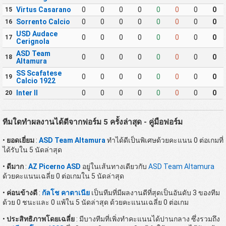
Virtus Casarano
0
0
0
0
0
0
0
0
15
Sorrento Calcio
0
0
0
0
0
0
0
0
16
USD Audace
0
0
0
0
0
0
0
0
17
Cerignola
ASD Team
0
0
0
0
0
0
0
0
18
Altamura
SS Scafatese
0
0
0
0
0
0
0
0
19
Calcio 1922
Inter II
0
0
0
0
0
0
0
0
20
ทีมใดทำผลงานได้ดีจากฟอร์ม 5 ครั้งล่าสุด - คู่มือฟอร์ม
•
ยอดเยี่ยม
:
ASD Team Altamura
ทำได้ดีเป็นพิเศษด้วยคะแนน 0 ต่อเกมที่
ได้รับใน 5 นัดล่าสุด
•
ดีมาก
:
AZ Picerno ASD
อยู่ในเส้นทางเดียวกับ
ASD Team Altamura
ด้วยคะแนนเฉลี่ย 0 ต่อเกมใน 5 นัดล่าสุด
•
ค่อนข้างดี
:
กัลโช คาตาเนีย
เป็นทีมที่มีผลงานดีที่สุดเป็นอันดับ 3 ของทีม
ด้วย 0 ชนะและ 0 แพ้ใน 5 นัดล่าสุด ด้วยคะแนนเฉลี่ย 0 ต่อเกม
•
ประสิทธิภาพโดยเฉลี่ย
: มีบางทีมที่เพิ่งทำคะแนนได้ปานกลาง ซึ่งรวมถึง