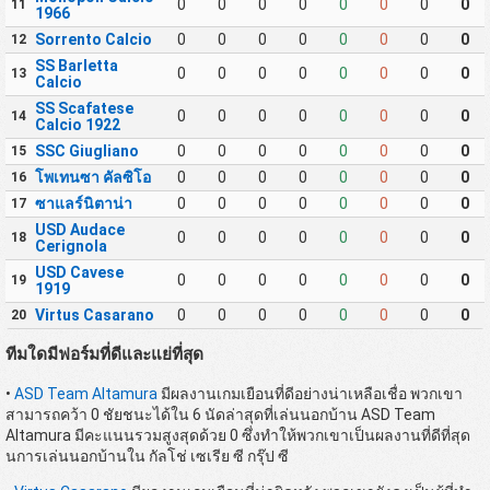
0
0
0
0
0
0
0
0
11
1966
Sorrento Calcio
0
0
0
0
0
0
0
0
12
SS Barletta
0
0
0
0
0
0
0
0
13
Calcio
SS Scafatese
0
0
0
0
0
0
0
0
14
Calcio 1922
SSC Giugliano
0
0
0
0
0
0
0
0
15
โพเทนซา คัลซิโอ
0
0
0
0
0
0
0
0
16
ซาแลร์นิตาน่า
0
0
0
0
0
0
0
0
17
USD Audace
0
0
0
0
0
0
0
0
18
Cerignola
USD Cavese
0
0
0
0
0
0
0
0
19
1919
Virtus Casarano
0
0
0
0
0
0
0
0
20
ทีมใดมีฟอร์มที่ดีและแย่ที่สุด
•
ASD Team Altamura
มีผลงานเกมเยือนที่ดีอย่างน่าเหลือเชื่อ พวกเขา
สามารถคว้า 0 ชัยชนะได้ใน 6 นัดล่าสุดที่เล่นนอกบ้าน ASD Team
Altamura มีคะแนนรวมสูงสุดด้วย 0 ซึ่งทำให้พวกเขาเป็นผลงานที่ดีที่สุด
นการเล่นนอกบ้านใน กัลโช่ เซเรีย ซี กรุ๊ป ซี