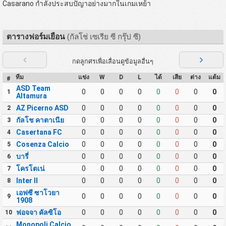
Casarano กำลังประสบปัญาอย่างมากในเกมเหย้า
ตารางฟอร์มเยือน
(กัลโช่ เซเรีย ซี กรุ๊ป ซี)
กดลูกศรเพื่อเลื่อนดูข้อมูลอื่นๆ
ทีม
แข่ง
W
D
L
ได้
เสีย
ต่าง
แต้ม
#
ASD Team
0
0
0
0
0
0
0
0
1
Altamura
AZ Picerno ASD
0
0
0
0
0
0
0
0
2
กัลโช คาตาเนีย
0
0
0
0
0
0
0
0
3
Casertana FC
0
0
0
0
0
0
0
0
4
Cosenza Calcio
0
0
0
0
0
0
0
0
5
บารี่
0
0
0
0
0
0
0
0
6
โครโตเน่
0
0
0
0
0
0
0
0
7
Inter II
0
0
0
0
0
0
0
0
8
เอฟซี ซาโวยา
0
0
0
0
0
0
0
0
9
1908
ฟอจจา คัลซิโอ
0
0
0
0
0
0
0
0
10
Monopoli Calcio