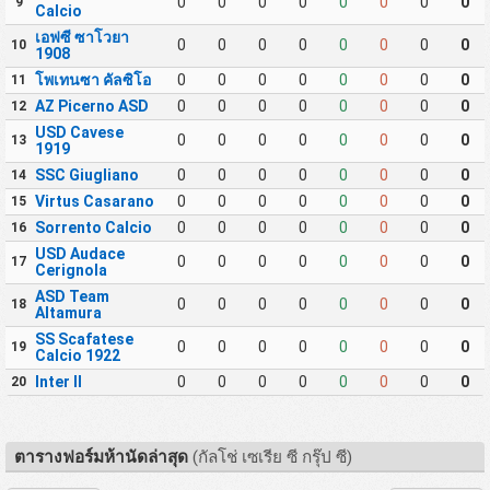
0
0
0
0
0
0
0
0
9
Calcio
เอฟซี ซาโวยา
0
0
0
0
0
0
0
0
10
1908
โพเทนซา คัลซิโอ
0
0
0
0
0
0
0
0
11
AZ Picerno ASD
0
0
0
0
0
0
0
0
12
USD Cavese
0
0
0
0
0
0
0
0
13
1919
SSC Giugliano
0
0
0
0
0
0
0
0
14
Virtus Casarano
0
0
0
0
0
0
0
0
15
Sorrento Calcio
0
0
0
0
0
0
0
0
16
USD Audace
0
0
0
0
0
0
0
0
17
Cerignola
ASD Team
0
0
0
0
0
0
0
0
18
Altamura
SS Scafatese
0
0
0
0
0
0
0
0
19
Calcio 1922
Inter II
0
0
0
0
0
0
0
0
20
ตารางฟอร์มห้านัดล่าสุด
(กัลโช่ เซเรีย ซี กรุ๊ป ซี)