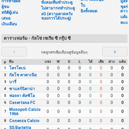
การทายผล
มูลค
ทั้งสองทีมทำประตู
ใบ
ผู้ชม
ชุดข
ไม่สามารถทำประตู
ยิงทั้งหมด
ดาวน
สถิติผู้เล่น
xG (ความคาดหวัง
แต้ม
เสมอ
ของการได้ประตู)
คะแ
เงินเดือน
ตารางฟอร์ม - กัลโช่ เซเรีย ซี กรุ๊ป ซี
กดลูกศรเพื่อเลื่อนดูข้อมูลอื่นๆ
ทีม
แข่ง
W
D
L
ได้
เสีย
ต่าง
แต้ม
#
โครโตเน่
0
0
0
0
0
0
0
0
1
กัลโช คาตาเนีย
0
0
0
0
0
0
0
0
2
บารี่
0
0
0
0
0
0
0
0
3
ซาแลร์นิตาน่า
0
0
0
0
0
0
0
0
4
ฟอจจา คัลซิโอ
0
0
0
0
0
0
0
0
5
Casertana FC
0
0
0
0
0
0
0
0
6
Monopoli Calcio
0
0
0
0
0
0
0
0
7
1966
Cosenza Calcio
0
0
0
0
0
0
0
0
8
SS Barletta