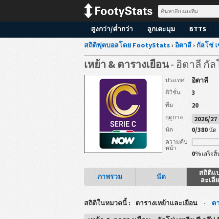
สูงกว่า/ต่ำกว่า
ลูกเตะมุม
BTTS
สถิติฟุตบอลโดย FootyStats
›
อิตาลี
›
กัลโช่ เ
เหย้า & ตารางเยือน
- อิตาลี กัลโ
อิตาลี
ประเทศ
3
ดิวิชั่น
20
ทีม
ฤดูกาล
2026/2
0/380
นัด
นัด
ความคืบ
หน้า
0%
เสร็จสิ้
สถิติแ
ภาพรวม
นัด
ละเอี
สถิติในหมวดนี้ :
ตารางเหย้าและเยือน
-
ตา