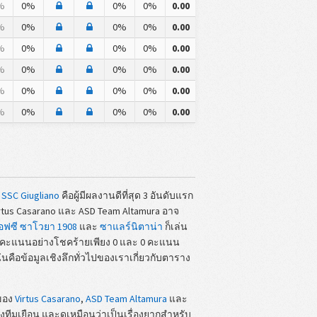
%
0%
0%
0%
0.00
%
0%
0%
0%
0.00
%
0%
0%
0%
0.00
%
0%
0%
0%
0.00
%
0%
0%
0%
0.00
%
0%
0%
0%
0.00
ะ
SSC Giugliano
คือผู้มีผลงานดีที่สุด 3 อันดับแรก
Virtus Casarano และ ASD Team Altamura อาจ
อฟซี ซาโวยา 1908
และ
ซาแลร์นิตาน่า
ก็เล่น
้คะแนนอย่างโชคร้ายเพียง 0 และ 0 คะแนน
นั่นคือข้อมูลเชิงลึกทั่วไปของเราเกี่ยวกับตาราง
นของ
Virtus Casarano
,
ASD Team Altamura
และ
างทีมเยือน และดูเหมือนว่าเป็นเรื่องยากสำหรับ