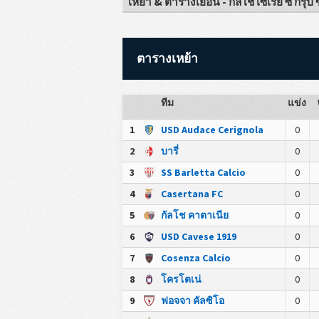
เหย้า & ตารางเยือน - กัลโช่ เซเรีย ซี กรุ๊ป ซ
ตารางเหย้า
ทีม
แข่ง
1
USD Audace Cerignola
0
2
บารี่
0
3
SS Barletta Calcio
0
4
Casertana FC
0
5
กัลโช คาตาเนีย
0
6
USD Cavese 1919
0
7
Cosenza Calcio
0
8
โครโตเน่
0
9
ฟอจจา คัลซิโอ
0