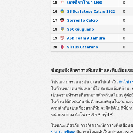
15
เอฟซี ซาโวยา 1908
0
16
SS Scafatese Calcio 1922
0
17
Sorrento Calcio
0
18
SSC Giugliano
0
19
ASD Team Altamura
0
20
Virtus Casarano
0
ข้อมูลเชิงลึกตารางทีมเหย้าและทีมเยือนของ กั
โปรแกรมการแข่งขัน 0 เล่นไปแล้วใน
กัลโช่ เซ
ในบ้านของตน ทีมเหล่านี้ได้สะสมแต้มที่บ้าน : 
เป็นความท้าทายที่ยากมากสำหรับสโมสรคู่ต่อสู้
ในบ้านได้ดีเช่นกัน ทีมที่อ่อนแอที่สุดในสนามเหย้
ตามลำดับ เป็นเรื่องยากที่ทีมจะมีสถิติไม่ดีที่บ้า
หน้าแรกของ กัลโช่ เซเรีย ซี กรุ๊ป ซี
ในขณะเดียวกัน การวิเคราะห์ตารางทีมเยือนของ
SSC Giugliano
มีความโดดเด่นในแง่ของการแข่งขัน