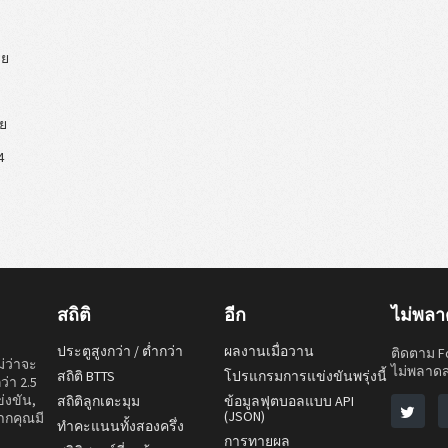
วย
วย
4
สถิติ
อีก
ไม่พลา
ประตูสูงกว่า / ต่ำกว่า
ผลงานเมื่อวาน
ติดตาม Fo
ม่ว่าจะ
ไม่พลาดส
สถิติ BTTS
โปรแกรมการแข่งขันพรุ่งนี้
ว่า 2.5
่งขัน,
สถิติลูกเตะมุม
ข้อมูลฟุตบอลแบบ API
(JSON)
ากคุณมี
ทำคะแนนทั้งสองครึ่ง
การทายผล