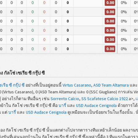
0.00
0
0
0
0
0
0
0
0%
0
0.00
0
0
0
0
0
0
0
0%
0
0.00
0
0
0
0
0
0
0
0%
0
0.00
0
0
0
0
0
0
0
0%
0
0.00
0
0
0
0
0
0
0
0%
0
0.00
0
0
0
0
0
0
0
0%
0
ลโช่ เซเรีย ซี กรุ๊ป ซี
เรีย ซี กรุ๊ป ซี
อย่างที่เป็นอยู่ตอนนี้
Virtus Casarano
,
ASD Team Altamura
แล
0 (Virtus Casarano), 0 (ASD Team Altamura) และ 0 (SSC Giugliano) การเล่น 
 อย่างไรก็ตาม ทีมอื่นๆ เช่น
Sorrento Calcio
,
SS Scafatese Calcio 1922
a>,
เ
าใน กัลโช่ เซเรีย ซี กรุ๊ป ซี คือ
บารี่
และ
USD Audace Cerignola
ด้วยการได
น แต่
บารี่
และ
USD Audace Cerignola
ดูเหมือนจะเป็นข้อยกเว้นในเรื่องนั้น . 
 กัลโช่ เซเรีย ซี กรุ๊ป ซี นั้นแตกต่างไปจากตารางทีมเหย้าเล็กน้อย ผลงา
ที่เล่นนอกบ้านใน กัลโช่ เซเรีย ซี กรุ๊ป ซี ซึ่งเหล่านี้คือ 3 ทีมแรกในตาร