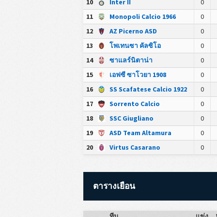
10
Inter II
0
11
Monopoli Calcio 1966
0
12
AZ Picerno ASD
0
13
โพเทนซา คัลซิโอ
0
14
ซาแลร์นิตาน่า
0
15
เอฟซี ซาโวยา 1908
0
16
SS Scafatese Calcio 1922
0
17
Sorrento Calcio
0
18
SSC Giugliano
0
19
ASD Team Altamura
0
20
Virtus Casarano
0
ตารางเยือน
ทีม
แข่ง