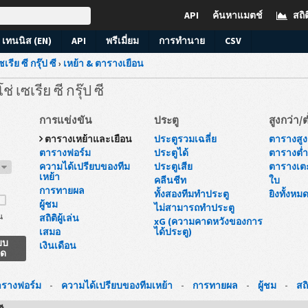
API
ค้นหาแมตช์
สถิต
เทนนิส (EN)
API
พรีเมี่ยม
การทำนาย
CSV
ซเรีย ซี กรุ๊ป ซี
›
เหย้า & ตารางเยือน
ช่ เซเรีย ซี กรุ๊ป ซี
การแข่งขัน
ประตู
สูงกว่า/ต
ตารางเหย้าและเยือน
ประตูรวมเฉลี่ย
ตารางสูงก
ตารางฟอร์ม
ประตูได้
ตารางต่ำก
ความได้เปรียบของทีม
ประตูเสีย
ตารางเต
7
เหย้า
คลีนชีท
ใบ
การทายผล
ทั้งสองทีมทำประตู
ยิงทั้งหม
ผู้ชม
ไม่สามารถทำประตู
น
สถิติผู้เล่น
xG (ความคาดหวังของการ
เสมอ
ได้ประตู)
บบ
เงินเดือน
ยด
รางฟอร์ม
-
ความได้เปรียบของทีมเหย้า
-
การทายผล
-
ผู้ชม
-
สถิ