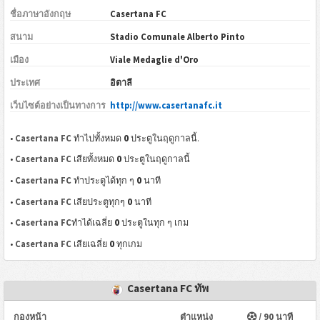
ชื่อภาษาอังกฤษ
Casertana FC
สนาม
Stadio Comunale Alberto Pinto
เมือง
Viale Medaglie d'Oro
ประเทศ
อิตาลี
เว็บไซต์อย่างเป็นทางการ
http://www.casertanafc.it
0
•
Casertana FC
ทำไปทั้งหมด
ประตูในฤดูกาลนี้.
0
•
Casertana FC
เสียทั้งหมด
ประตูในฤดูกาลนี้
0
•
Casertana FC
ทำประตูได้ทุก ๆ
นาที
0
•
Casertana FC
เสียประตูทุกๆ
นาที
0
•
Casertana FC
ทำได้เฉลี่ย
ประตูในทุก ๆ เกม
0
•
Casertana FC
เสียเฉลี่ย
ทุกเกม
Casertana FC ทัพ
กองหน้า
ตำแหน่ง
/ 90 นาที