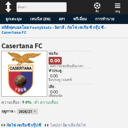
ลีก
เมนู
ลูกเตะมุม
เทนนิส (EN)
API
พรีเมี่ยม
การทำนาย
สถิติฟุตบอลโดย FootyStats
›
อิตาลี
›
กัลโช่ เซเรีย ซี กรุ๊ป ซี
›
Casertana FC
Casertana FC
ฟอร์ม
-
0.00
ผลการแข่งขันเต็มเวลา
ทำประตู
-
0.00
ยิงประตู / แมตช์
เสีย
-
0.00
เสียต่อนัด
0%
ความเสี่ยง -
-
ต่ำ ความเสี่ยง
ฤดูกาล :
2026/27
กัลโช่ เซเรีย ซี กรุ๊ป ซี
โคปปา อิตาเลีย กัลโช่