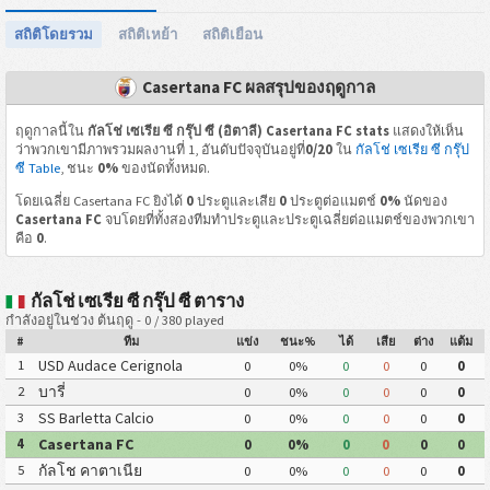
สถิติโดยรวม
สถิติเหย้า
สถิติเยือน
Casertana FC ผลสรุปของฤดูกาล
ฤดูกาลนี้ใน
กัลโช่ เซเรีย ซี กรุ๊ป ซี (อิตาลี) Casertana FC stats
แสดงให้เห็น
ว่าพวกเขามีภาพรวมผลงานที่ 1, อันดับปัจจุบันอยู่ที่
0/20
ใน
กัลโช่ เซเรีย ซี กรุ๊ป
ซี Table
, ชนะ
0%
ของนัดทั้งหมด.
โดยเฉลี่ย Casertana FC ยิงได้
0
ประตูและเสีย
0
ประตูต่อแมตช์
0%
นัดของ
Casertana FC
จบโดยที่ทั้งสองทีมทำประตูและประตูเฉลี่ยต่อแมตช์ของพวกเขา
คือ
0
.
กัลโช่ เซเรีย ซี กรุ๊ป ซี ตาราง
กำลังอยู่ในช่วง ต้นฤดู - 0 / 380 played
#
ทีม
แข่ง
ชนะ%
ได้
เสีย
ต่าง
แต้ม
USD Audace Cerignola
1
0
0%
0
0
0
0
บารี่
2
0
0%
0
0
0
0
SS Barletta Calcio
3
0
0%
0
0
0
0
Casertana FC
4
0
0%
0
0
0
0
กัลโช คาตาเนีย
5
0
0%
0
0
0
0