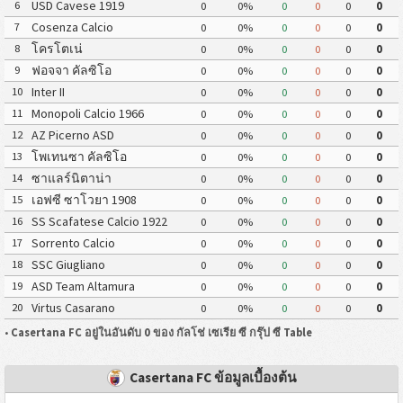
USD Cavese 1919
6
0
0%
0
0
0
0
Cosenza Calcio
7
0
0%
0
0
0
0
โครโตเน่
8
0
0%
0
0
0
0
ฟอจจา คัลซิโอ
9
0
0%
0
0
0
0
Inter II
10
0
0%
0
0
0
0
Monopoli Calcio 1966
11
0
0%
0
0
0
0
AZ Picerno ASD
12
0
0%
0
0
0
0
โพเทนซา คัลซิโอ
13
0
0%
0
0
0
0
ซาแลร์นิตาน่า
14
0
0%
0
0
0
0
เอฟซี ซาโวยา 1908
15
0
0%
0
0
0
0
SS Scafatese Calcio 1922
16
0
0%
0
0
0
0
Sorrento Calcio
17
0
0%
0
0
0
0
SSC Giugliano
18
0
0%
0
0
0
0
ASD Team Altamura
19
0
0%
0
0
0
0
Virtus Casarano
20
0
0%
0
0
0
0
•
Casertana FC อยู่ในอันดับ 0 ของ กัลโช่ เซเรีย ซี กรุ๊ป ซี Table
Casertana FC ข้อมูลเบื้องต้น