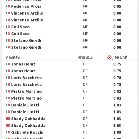
Federico Proia
0.05
MF
Vincenzo Arzillo
0.00
MF
Vincenzo Arzillo
0.00
MF
Coli Saco
0.00
MF
Coli Saco
0.00
MF
Stefano Girelli
0.00
MF
Stefano Girelli
0.00
MF
กองหลัง
ตำแหน่ง
/ 90 นาที
Jonas Heinz
0.75
DF
Jonas Heinz
0.75
DF
Loris Bacchetti
0.78
DF
Loris Bacchetti
0.78
DF
Pietro Martino
0.82
DF
Pietro Martino
0.82
DF
Daniele Liotti
1.03
DF
Daniele Liotti
1.03
DF
Shady Oukhadda
1.03
DF
Shady Oukhadda
1.03
DF
Gabriele Rocchi
1.09
DF
Gabriele Rocchi
1.09
DF