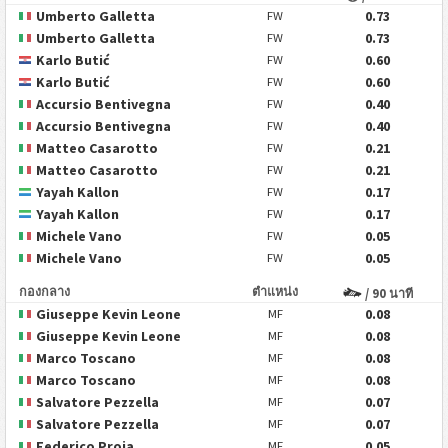
Umberto Galletta
0.73
FW
Umberto Galletta
0.73
FW
Karlo Butić
0.60
FW
Karlo Butić
0.60
FW
Accursio Bentivegna
0.40
FW
Accursio Bentivegna
0.40
FW
Matteo Casarotto
0.21
FW
Matteo Casarotto
0.21
FW
Yayah Kallon
0.17
FW
Yayah Kallon
0.17
FW
Michele Vano
0.05
FW
Michele Vano
0.05
FW
กองกลาง
ตำแหน่ง
/ 90 นาที
Giuseppe Kevin Leone
0.08
MF
Giuseppe Kevin Leone
0.08
MF
Marco Toscano
0.08
MF
Marco Toscano
0.08
MF
Salvatore Pezzella
0.07
MF
Salvatore Pezzella
0.07
MF
Federico Proia
0.05
MF