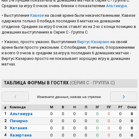
них 2-й лучший показатель в домашних матчах в Серия C - Группа C.
Средние за игру 0 очков очень близки с показателями
Альтамура
.
• Выступления
Кавезе
на своей арене были некачественными. Кавезе
одержала только 0 побед в последних 6 матчах на домашнем
стадионе. Средние за игру 0 очков ставят их на 2-ю с конца позицию в
домашних выступлениях в Серия C - Группа C.
• Ужасно, просто ужасно. Выступления
Виртус Казарано
на своей
арене были просто ужасными. С 0 победами, 0 ничьих, 0 поражениями
и всего 0 очков в среднем за игру в последних 6 домашних матчах -
Виртус Казарано просто не показывает хорошую игру в домашних
матчах.
ТАБЛИЦА ФОРМЫ В ГОСТЯХ
(СЕРИЯ C - ГРУППА C)
Измените данные, нажав на стрелки.
Команда
М
В
Н
П
ЗГ
ПГ
РГ
Очки
#
1
Альтамура
0
0
0
0
0
0
0
0
2
Пичерно
0
0
0
0
0
0
0
0
3
Катания
0
0
0
0
0
0
0
0
4
Казертана
0
0
0
0
0
0
0
0