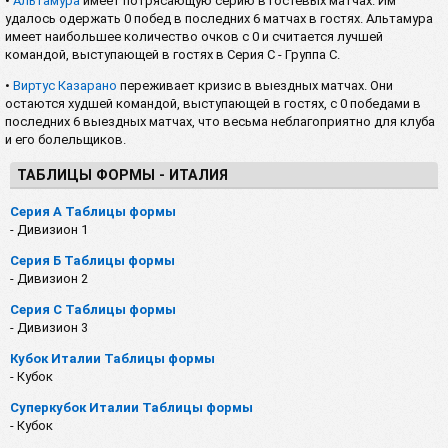
•
Альтамура
имеет потрясающую серию в гостевых матчах. Им
удалось одержать 0 побед в последних 6 матчах в гостях. Альтамура
имеет наибольшее количество очков с 0 и считается лучшей
командой, выступающей в гостях в Серия C - Группа C.
•
Виртус Казарано
переживает кризис в выездных матчах. Они
остаются худшей командой, выступающей в гостях, с 0 победами в
последних 6 выездных матчах, что весьма неблагоприятно для клуба
и его болельщиков.
ТАБЛИЦЫ ФОРМЫ - ИТАЛИЯ
Серия А Таблицы формы
- Дивизион 1
Серия Б Таблицы формы
- Дивизион 2
Серия C Таблицы формы
- Дивизион 3
Кубок Италии Таблицы формы
- Кубок
Суперкубок Италии Таблицы формы
- Кубок