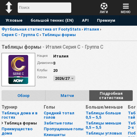
ЛИГИ
МЕНЮ
Угловые
большой теннис (EN)
API
Премиум
Футбольная статистика от FootyStats
›
Италия
›
Прогноз
Серия C - Группа C
›
Таблицы формы
Таблицы формы
- Италия Серия C - Группа C
Нация
Италия
Дивизион
3
Клубы
20
Сезон
2026/27
Подробная
Обзор
Матчи
статистика
Турнир
Голы
Больше/меньше
Бол
Таблица дома и в
Средний тотал
Таблицы больше
Табл
гостях
голов
0,5 ~ 5,5
тай
Таблица формы
Забитые голы
Таблицы меньше
Табл
0,5 ~ 5,5
2-х 
Преимущество
Пропущенные голы
дома
Таблицы угловых
Поб
Клиншиты