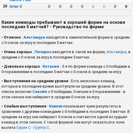
20
Inter II
0
0
0
0
0
0
0
0
Какие команды пребывают в хорошей форме на основе
последних 5 матчей? - Руководство по форме
•
Отлично
:
Альтамура
находится в замечательной форме в среднем
с 0 очков за игру в последних 5 матчах.
•
Очень хорошо
:
Пичерно
находится в такой же форме,
Альтамура
, в
среднем с 0 очков за игру в последних 5 матчах.
•
Довольно хорошо
:
Катания
- 3-я по форме команда с 0 победами и
0 поражениями в последних 5 матчах с 0 очков в среднем за игру.
•
Выступления на среднем уровне
: Есть несколько команд,
которые в последнее время выступали на среднем уровне. В этот
список включен
Савойя
с 0 победами, 0 ничьих и 0 поражениями - в
этом сезоне они набирают в среднем 0 очков за игру.
•
Слабые выступления
:
Кавезе
показывает хуже результаты в
сравнении с другими командами с 0 победами в последних 5 матчах. В
среднем за игру они набирают 0 очков и считаются одной из худших
команд в этом сезоне. С такой формой они могут оказаться в зоне
вылета
Серия C - Группа C
.