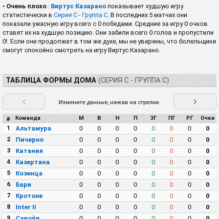
•
Очень плохо
:
Виртус Казарано
показывает худшую игру
статистически в
Серия C - Группа C
. В последних 5 матчах они
показали ужасную игру всего с 0 победами. Средние за игру 0 очков
ставят их на худшую позицию. Они забили всего 0 голов и пропустили
0!. Если они продолжат в том же духе, мы не уверены, что болельщики
смогут спокойно смотреть на игру Виртус Казарано.
ТАБЛИЦА ФОРМЫ ДОМА
(СЕРИЯ C - ГРУППА C)
Измените данные, нажав на стрелки.
Команда
М
В
Н
П
ЗГ
ПГ
РГ
Очки
#
1
Альтамура
0
0
0
0
0
0
0
0
2
Пичерно
0
0
0
0
0
0
0
0
3
Катания
0
0
0
0
0
0
0
0
4
Казертана
0
0
0
0
0
0
0
0
5
Козенца
0
0
0
0
0
0
0
0
6
Бари
0
0
0
0
0
0
0
0
7
Кротоне
0
0
0
0
0
0
0
0
8
Inter II
0
0
0
0
0
0
0
0
9
Савойя
0
0
0
0
0
0
0
0