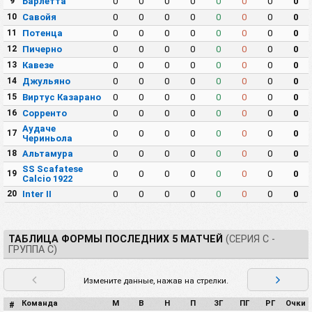
9
Барлетта
0
0
0
0
0
0
0
0
10
Савойя
0
0
0
0
0
0
0
0
11
Потенца
0
0
0
0
0
0
0
0
12
Пичерно
0
0
0
0
0
0
0
0
13
Кавезе
0
0
0
0
0
0
0
0
14
Джульяно
0
0
0
0
0
0
0
0
15
Виртус Казарано
0
0
0
0
0
0
0
0
16
Сорренто
0
0
0
0
0
0
0
0
Аудаче
17
0
0
0
0
0
0
0
0
Чериньола
18
Альтамура
0
0
0
0
0
0
0
0
SS Scafatese
19
0
0
0
0
0
0
0
0
Calcio 1922
20
Inter II
0
0
0
0
0
0
0
0
ТАБЛИЦА ФОРМЫ ПОСЛЕДНИХ 5 МАТЧЕЙ
(СЕРИЯ C -
ГРУППА C)
Измените данные, нажав на стрелки.
Команда
М
В
Н
П
ЗГ
ПГ
РГ
Очки
#