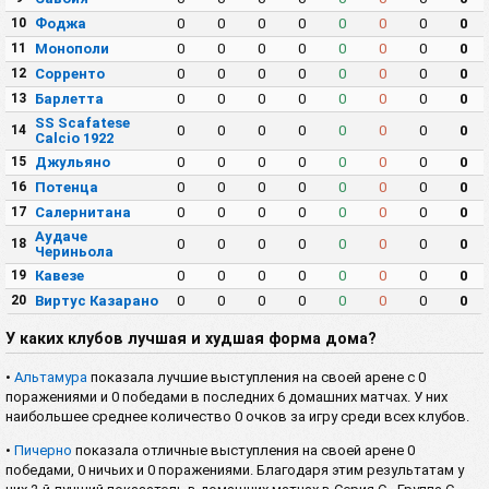
10
Фоджа
0
0
0
0
0
0
0
0
11
Монополи
0
0
0
0
0
0
0
0
12
Сорренто
0
0
0
0
0
0
0
0
13
Барлетта
0
0
0
0
0
0
0
0
SS Scafatese
14
0
0
0
0
0
0
0
0
Calcio 1922
15
Джульяно
0
0
0
0
0
0
0
0
16
Потенца
0
0
0
0
0
0
0
0
17
Салернитана
0
0
0
0
0
0
0
0
Аудаче
18
0
0
0
0
0
0
0
0
Чериньола
19
Кавезе
0
0
0
0
0
0
0
0
20
Виртус Казарано
0
0
0
0
0
0
0
0
У каких клубов лучшая и худшая форма дома?
•
Альтамура
показала лучшие выступления на своей арене с 0
поражениями и 0 победами в последних 6 домашних матчах. У них
наибольшее среднее количество 0 очков за игру среди всех клубов.
•
Пичерно
показала отличные выступления на своей арене 0
победами, 0 ничьих и 0 поражениями. Благодаря этим результатам у