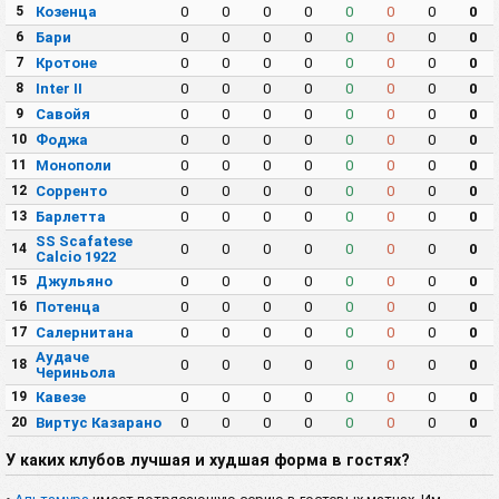
5
Козенца
0
0
0
0
0
0
0
0
6
Бари
0
0
0
0
0
0
0
0
7
Кротоне
0
0
0
0
0
0
0
0
8
Inter II
0
0
0
0
0
0
0
0
9
Савойя
0
0
0
0
0
0
0
0
10
Фоджа
0
0
0
0
0
0
0
0
11
Монополи
0
0
0
0
0
0
0
0
12
Сорренто
0
0
0
0
0
0
0
0
13
Барлетта
0
0
0
0
0
0
0
0
SS Scafatese
14
0
0
0
0
0
0
0
0
Calcio 1922
15
Джульяно
0
0
0
0
0
0
0
0
16
Потенца
0
0
0
0
0
0
0
0
17
Салернитана
0
0
0
0
0
0
0
0
Аудаче
18
0
0
0
0
0
0
0
0
Чериньола
19
Кавезе
0
0
0
0
0
0
0
0
20
Виртус Казарано
0
0
0
0
0
0
0
0
У каких клубов лучшая и худшая форма в гостях?