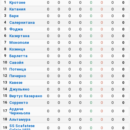
1
Кротоне
0
0
0
0
0
0
0
0
2
Катания
0
0
0
0
0
0
0
0
3
Бари
0
0
0
0
0
0
0
0
4
Салернитана
0
0
0
0
0
0
0
0
5
Фоджа
0
0
0
0
0
0
0
0
6
Казертана
0
0
0
0
0
0
0
0
7
Монополи
0
0
0
0
0
0
0
0
8
Козенца
0
0
0
0
0
0
0
0
9
Барлетта
0
0
0
0
0
0
0
0
10
Савойя
0
0
0
0
0
0
0
0
11
Потенца
0
0
0
0
0
0
0
0
12
Пичерно
0
0
0
0
0
0
0
0
13
Кавезе
0
0
0
0
0
0
0
0
14
Джульяно
0
0
0
0
0
0
0
0
15
Виртус Казарано
0
0
0
0
0
0
0
0
16
Сорренто
0
0
0
0
0
0
0
0
Аудаче
17
0
0
0
0
0
0
0
0
Чериньола
18
Альтамура
0
0
0
0
0
0
0
0
SS Scafatese
19
0
0
0
0
0
0
0
0
Calcio 1922