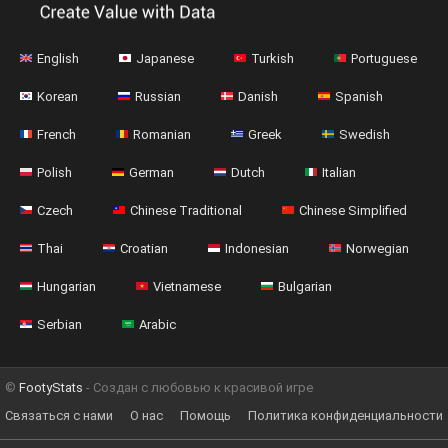
English
Japanese
Turkish
Portuguese
Korean
Russian
Danish
Spanish
French
Romanian
Greek
Swedish
Polish
German
Dutch
Italian
Czech
Chinese Traditional
Chinese Simplified
Thai
Croatian
Indonesian
Norwegian
Hungarian
Vietnamese
Bulgarian
Serbian
Arabic
©
FootyStats
- Создан с любовью к красивой игре
Связаться с нами
О нас
Помощь
Политика конфиденциальности