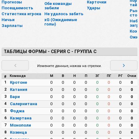
пора
Прогнозы
Карточки
Обе команды
тай
Посещаемость
забили
Удары
Рын
Статистика игрока
Не удалось забить
сто
Ничьи
xG (Ожидаемые
Наб
голы)
загр
Зарплаты
Коэ
Ожи
ТАБЛИЦЫ ФОРМЫ - СЕРИЯ C - ГРУППА C
Измените данные, нажав на стрелки.
Команда
М
В
Н
П
ЗГ
ПГ
РГ
Очки
#
1
Кротоне
0
0
0
0
0
0
0
0
2
Катания
0
0
0
0
0
0
0
0
3
Бари
0
0
0
0
0
0
0
0
4
Салернитана
0
0
0
0
0
0
0
0
5
Фоджа
0
0
0
0
0
0
0
0
6
Казертана
0
0
0
0
0
0
0
0
7
Монополи
0
0
0
0
0
0
0
0
8
Козенца
0
0
0
0
0
0
0
0