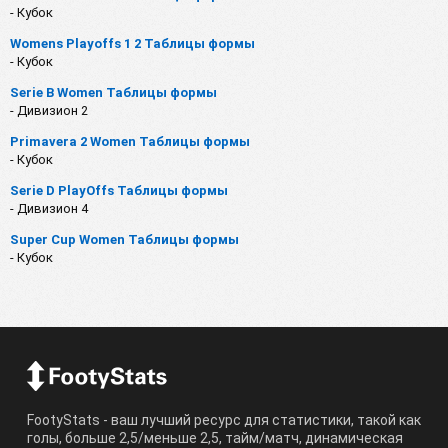
- Кубок
Womens Playoffs 1 2 Таблицы формы
- Кубок
Serie B Women Таблицы формы
- Дивизион 2
Primavera 2 Women Таблицы формы
- Кубок
Serie D PlayOffs Таблицы формы
- Дивизион 4
Super Cup Women Таблицы формы
- Кубок
FootyStats - ваш лучший ресурс для статистики, такой как
голы, больше 2,5/меньше 2,5, тайм/матч, динамическая