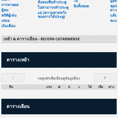
ใบ
มูลค
ทั้งสองทีมทำประตู
การทายผล
ยิงทั้งหมด
ชุดข
ไม่สามารถทำประตู
ผู้ชม
ดาวน
xG (ความคาดหวัง
สถิติผู้เล่น
แต้ม
ของการได้ประตู)
เสมอ
คะแ
เงินเดือน
เหย้า & ตารางเยือน - RECOPA CATARINENSE
ตารางเหย้า
กดลูกศรเพื่อเลื่อนดูข้อมูลอื่นๆ
ทีม
แข่ง
W
D
L
ได้
เสีย
ต่าง
ตารางเยือน