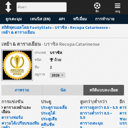
ลีก
เมนู
ลูกเตะมุม
เทนนิส (EN)
API
พรีเมี่ยม
การทำนาย
สถิติฟุตบอลโดย FootyStats
›
บราซิล
›
Recopa Catarinense
›
เหย้า & ตารางเยือน
เหย้า & ตารางเยือน
- บราซิล Recopa Catarinense
บราซิล
ประเทศ
ถ้วย
ชนิด
2
ทีม
ฤดูกาล
2026
ภาพรวม
นัด
สถิติแบบละเอียด
การแข่งขัน
ประตู
สูงกว่า/ต่ำกว่า
อีก
ตารางเหย้าและ
ประตูรวมเฉลี่ย
ตารางสูงกว่า 0.5 ~ 5.5
ตารา
เยือน
ประตูได้
ตารางต่ำกว่า 0.5 ~
ตารา
ตารางฟอร์ม
5.5
ประตูเสีย
ชนะห
ความได้เปรียบของทีม
ตารางเตะมุม
แรก
คลีนชีท
เหย้า