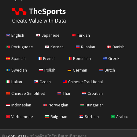
English
Japanese
Turkish
Portuguese
Korean
Russian
Danish
Spanish
French
Romanian
Greek
Swedish
Polish
German
Dutch
Italian
Czech
Chinese Traditional
Chinese Simplified
Thai
Croatian
Indonesian
Norwegian
Hungarian
Vietnamese
Bulgarian
Serbian
Arabic
©
FootyStats
- สร้างด้วยใจรักเพื่อเกมที่สวยงาม