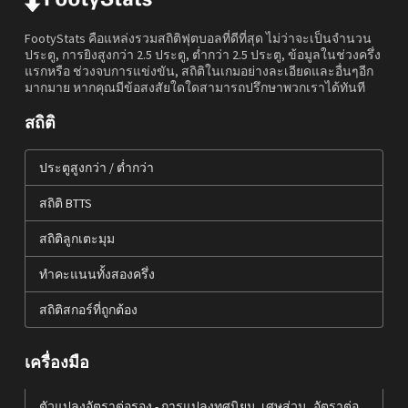
FootyStats คือแหล่งรวมสถิติฟุตบอลที่ดีที่สุด ไม่ว่าจะเป็นจำนวน
ประตู, การยิงสูงกว่า 2.5 ประตู, ต่ำกว่า 2.5 ประตู, ข้อมูลในช่วงครึ่ง
แรกหรือ ช่วงจบการแข่งขัน, สถิติในเกมอย่างละเอียดและอื่นๆอีก
มากมาย หากคุณมีข้อสงสัยใดใดสามารถปรึกษาพวกเราได้ทันที
สถิติ
ประตูสูงกว่า / ต่ำกว่า
สถิติ BTTS
สถิติลูกเตะมุม
ทำคะแนนทั้งสองครึ่ง
สถิติสกอร์ที่ถูกต้อง
เครื่องมือ
ตัวแปลงอัตราต่อรอง - การแปลงทศนิยม, เศษส่วน, อัตราต่อ