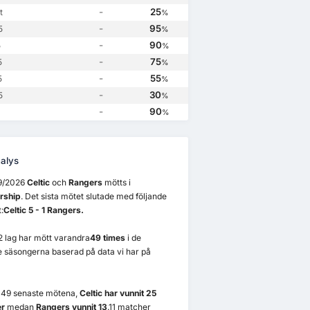
Rangers
3
0
Celtic
1
Celtic
0
-
25
t
%
-
95
5
%
-
90
5
%
-
75
5
%
-
55
5
%
-
30
5
%
-
90
%
alys
9/2026
Celtic
och
Rangers
mötts i
rship
. Det sista mötet slutade med följande
:
Celtic 5 - 1 Rangers.
2 lag har mött varandra
49 times
i de
 säsongerna baserad på data vi har på
n 49 senaste mötena,
Celtic har vunnit 25
r
medan
Rangers vunnit 13
.11 matcher