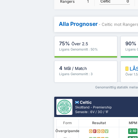
Celtic
0
Rangers
1
Alla Prognoser
- Celtic mot Ranger
75%
90%
Över 2.5
Ligans Genomsnitt : 50%
Ligans 
4
LÅS
Mål / Match
Ligans Genomsnitt : 3
Över 1.
Genomsnittlig statistik mel
Celtic
Skottland - Premiership
Senaste : 6V / 3O / 1F
Form
Resultat
MPM
Övergripande
2.10
O
F
O
O
V