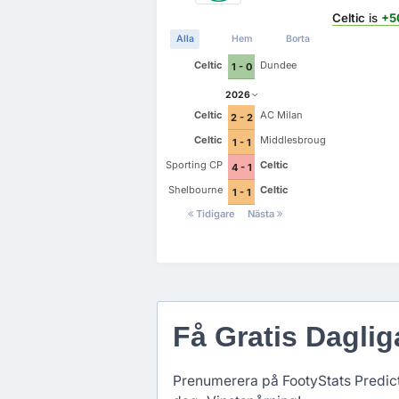
Celtic
is
+5
Alla
Hem
Borta
Celtic
Dundee
1 - 0
2026
Celtic
AC Milan
2 - 2
Celtic
Middlesbrough
1 - 1
Sporting CP
Celtic
4 - 1
Shelbourne
Celtic
1 - 1
Tidigare
Nästa
Få Gratis Dagli
Prenumerera på FootyStats Predicti