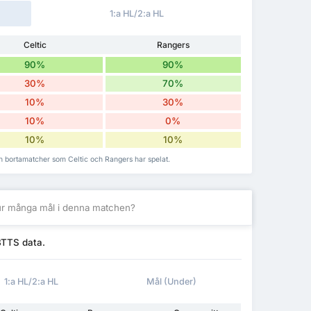
1:a HL/2:a HL
Celtic
Rangers
90%
90%
30%
70%
10%
30%
10%
0%
10%
10%
h bortamatcher som Celtic och Rangers har spelat.
r många mål i denna matchen?
BTTS data.
1:a HL/2:a HL
Mål (Under)