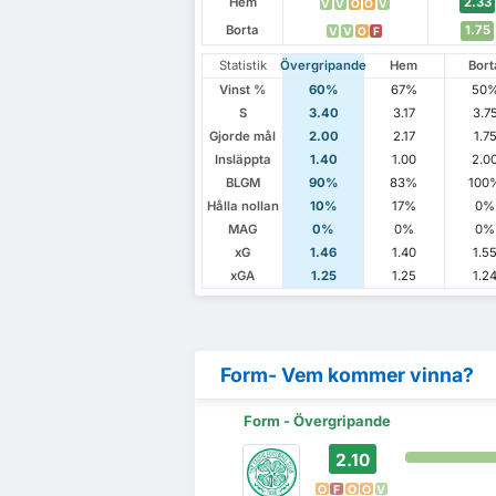
Hem
2.33
V
V
O
O
V
Borta
1.75
V
V
O
F
Statistik
Övergripande
Hem
Bort
Vinst %
60%
67%
50
S
3.40
3.17
3.7
Gjorde mål
2.00
2.17
1.7
Insläppta
1.40
1.00
2.0
BLGM
90%
83%
100
Hålla nollan
10%
17%
0%
MAG
0%
0%
0%
xG
1.46
1.40
1.5
xGA
1.25
1.25
1.2
Form- Vem kommer vinna?
Form - Övergripande
2.10
O
F
O
O
V