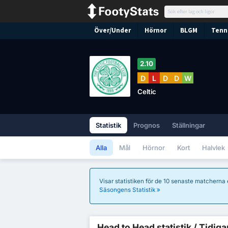
Över/Under
Hörnor
BLGM
Tenni
2.10
D
L
D
D
W
Celtic
Statistik
Prognos
Ställningar
Alla
Mål
Hörnor
Kort
Halvlek
Visar statistiken för de 10 senaste matcherna
Säsongens Statistik
Head to Head statistik / Tidiga