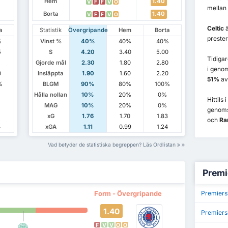
Hem
1.40
V
F
F
V
O
mellan 
Borta
1.40
V
F
F
V
O
Celtic
ä
a
Statistik
Övergripande
Hem
Borta
preste
%
Vinst %
40%
40%
40%
5
S
4.20
3.40
5.00
Tidiga
5
Gjorde mål
2.30
1.80
2.80
i genom
0
Insläppta
1.90
1.60
2.20
51%
av
%
BLGM
90%
80%
100%
Hålla nollan
10%
20%
0%
Hittils
MAG
10%
20%
0%
genoms
5
xG
1.76
1.70
1.83
och
Ra
4
xGA
1.11
0.99
1.24
Vad betyder de statistiska begreppen? Läs Ordlistan
Premi
Form - Övergripande
Premiers
1.40
Premiers
F
V
V
O
O