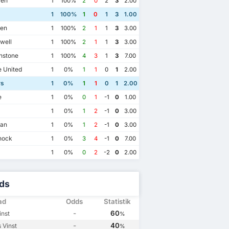
ren
1
100%
2
0
2
3
2.00
1
100%
1
0
1
3
1.00
en
1
100%
2
1
1
3
3.00
well
1
100%
2
1
1
3
3.00
nstone
1
100%
4
3
1
3
7.00
 United
1
0%
1
1
0
1
2.00
rs
1
0%
1
1
0
1
2.00
e
1
0%
0
1
-1
0
1.00
1
0%
1
2
-1
0
3.00
ian
1
0%
1
2
-1
0
3.00
nock
1
0%
3
4
-1
0
7.00
1
0%
0
2
-2
0
2.00
ds
ad
Odds
Statistik
5
4/5/2025
16/3/2025
2/1/2025
-
60
inst
%
s
0
Rangers
1
Celtic
2
Rangers
3
-
40
 Vinst
%