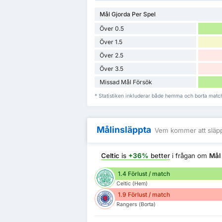
Mål Gjorda Per Spel
Över 0.5
Över 1.5
Över 2.5
Över 3.5
Missad Mål Försök
* Statistiken inkluderar både hemma och borta match
Målinsläppta
Vem kommer att släpp
Celtic
is
+36%
better
i frågan om
Mål
1.4 Förlust / match
Celtic (Hem)
1.9 Förlust / match
Rangers (Borta)