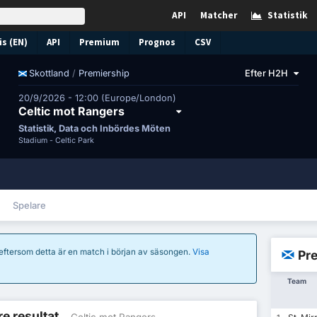
API
Matcher
Statistik
s (EN)
API
Premium
Prognos
CSV
/
Premiership
Efter H2H
Skottland
20/9/2026 - 12:00 (Europe/London)
Celtic mot Rangers
Statistik, Data och Inbördes Möten
Stadium -
Celtic Park
Spelare
 eftersom detta är en match i början av säsongen.
Visa
Pre
Team
re resultat
- Celtic mot Rangers