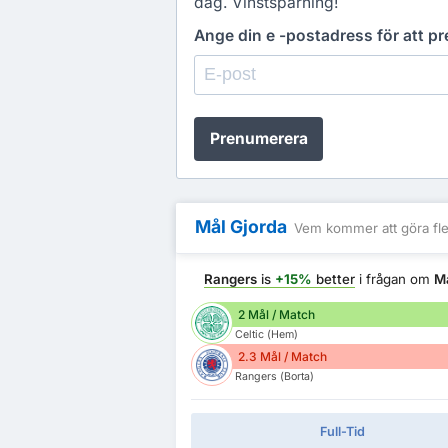
dag. Vinstspårning!
Ange din e -postadress för att 
Prenumerera
Mål Gjorda
Vem kommer att göra fle
Rangers
is
+15%
better
i frågan om
Må
2 Mål / Match
Celtic (Hem)
2.3 Mål / Match
Rangers (Borta)
Full-Tid