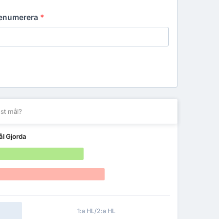
prenumerera
*
st mål?
l Gjorda
1:a HL/2:a HL