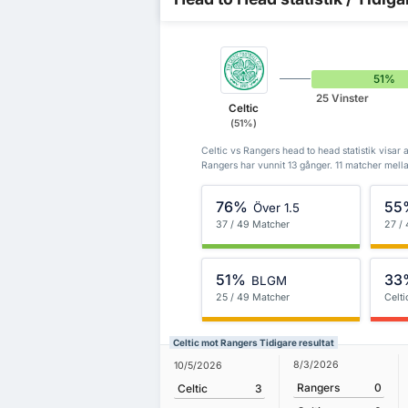
51%
25 Vinster
Celtic
(51%)
Celtic vs Rangers head to head statistik visar 
Rangers har vunnit 13 gånger. 11 matcher mella
76%
55
Över 1.5
37 / 49 Matcher
27 /
51%
33
BLGM
25 / 49 Matcher
Celti
Celtic mot Rangers Tidigare resultat
8/3/2026
10/5/2026
Rangers
0
Celtic
3