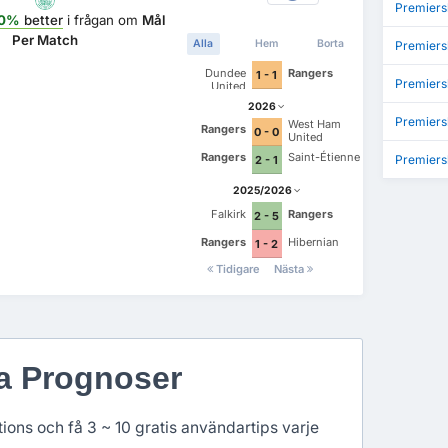
Premiers
0%
better
i frågan om
Mål
Per Match
Alla
Hem
Borta
Premier
Dundee
Rangers
1 - 1
Premiers
United
2026
Premiers
West Ham
Rangers
0 - 0
United
Rangers
Saint-Étienne
Premiers
2 - 1
2025/2026
Falkirk
Rangers
2 - 5
Rangers
Hibernian
1 - 2
Tidigare
Nästa
ga Prognoser
ons och få 3 ~ 10 gratis användartips varje