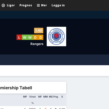
Ligor
Prognos
Mer
Logga in
1.40
L
W
W
D
D
Rangers
miership Tabell
MP
Vinst
MF
MM
MS
Png
S
%