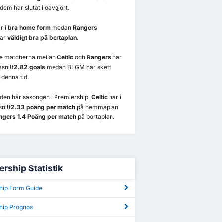
dem har slutat i oavgjort.
r i
bra home form
medan
Rangers
rar
väldigt bra på bortaplan
.
re matcherna mellan
Celtic
och
Rangers
har
snitt
2.82 goals
medan BLGM har skett
 denna tid.
 i den här säsongen i Premiership,
Celtic
har i
nitt
2.33 poäng per match
på hemmaplan
ngers 1.4 Poäng per match
på bortaplan.
ership Statistik
hip Form Guide
hip Prognos