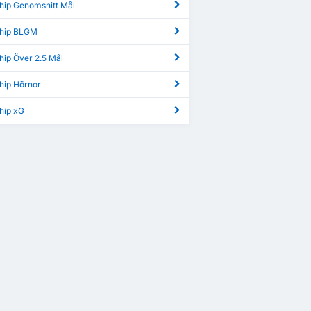
hip Genomsnitt Mål
ship BLGM
hip Över 2.5 Mål
hip Hörnor
hip xG