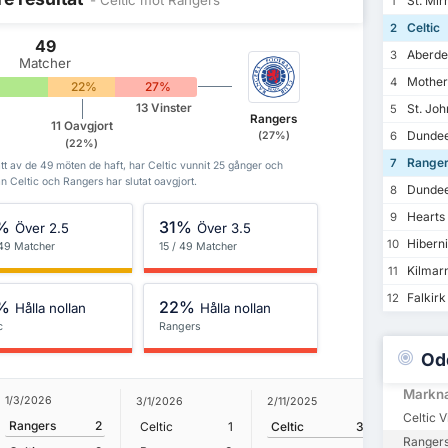
St. Mir
1
Celtic
2
49
Aberde
3
Matcher
Mother
4
22%
27%
St. Joh
13 Vinster
5
Rangers
11 Oavgjort
Dundee
(27%)
6
(22%)
Range
7
att av de 49 möten de haft, har Celtic vunnit 25 gånger och
n Celtic och Rangers har slutat oavgjort.
Dunde
8
Hearts
9
%
31%
Över 2.5
Över 3.5
Hibern
10
 49 Matcher
15 / 49 Matcher
Kilmar
11
Falkirk
12
%
22%
Hålla nollan
Hålla nollan
c
Rangers
Od
Markn
1/3/2026
31/8/202
3/1/2026
2/11/2025
Celtic V
Rangers
2
Ranger
Celtic
1
Celtic
3
Rangers