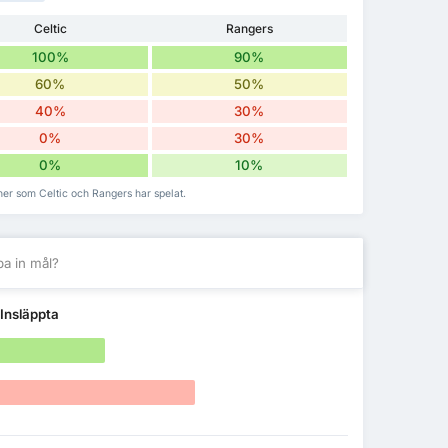
Celtic
Rangers
100%
90%
60%
50%
40%
30%
0%
30%
0%
10%
er som Celtic och Rangers har spelat.
a in mål?
 Insläppta