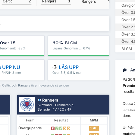
Rangers
3
Celtic
2
Celtic
Rangers
1
Oavgjor
Över 0.
Över 1.
s
Över 2.
Över 3.
Över 4.
90%
Över 1.5
BLGM
Genomsnitt : 83%
Ligans Genomsnitt : 67%
BLGM
 UPP NU
LÅS UPP
An
5, FH/2H & mer
Över 8.5, 9.5 & mer
På 20/
Premie
lan Celtic och Rangers över nuvarande säsongen
resultat
Rangers
Dessa 
Skottland - Premiership
senaste
Senaste : 4V / 2O / 4F
dem.
Form
Resultat
MPM
Utifrå
Övergripande
1.40
F
V
V
O
O
matche