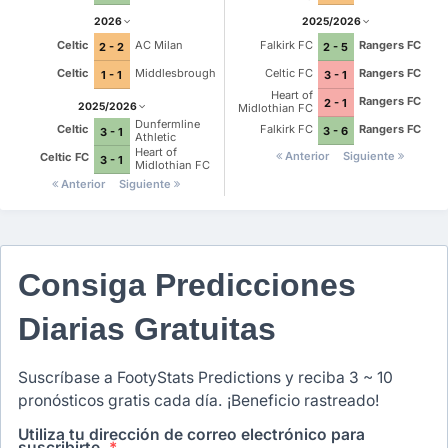
2026
2025/2026
Celtic
AC Milan
Falkirk FC
Rangers FC
2 - 2
2 - 5
Celtic
Middlesbrough
Celtic FC
Rangers FC
1 - 1
3 - 1
Heart of
Rangers FC
2 - 1
2025/2026
Midlothian FC
Dunfermline
Falkirk FC
Rangers FC
Celtic
3 - 6
3 - 1
Athletic
Heart of
Anterior
Siguiente
Celtic FC
3 - 1
Midlothian FC
Anterior
Siguiente
Consiga Predicciones
Diarias Gratuitas
Suscríbase a FootyStats Predictions y reciba 3 ~ 10
pronósticos gratis cada día. ¡Beneficio rastreado!
Utiliza tu dirección de correo electrónico para
suscribirte.
*