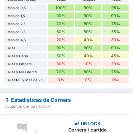
100%
90%
95%
Más de 0,5
90%
90%
90%
Más de 1,5
70%
80%
75%
Más de 2,5
60%
50%
55%
Más de 3,5
20%
40%
30%
Más de 4,5
90%
90%
90%
AEM
50%
40%
45%
AEM y Gana
30%
10%
20%
AEM y Empate
70%
80%
75%
AEM y Más de 2.5
0%
0%
0%
AEM NO y Más de 2.5
Estadísticas de Córners
¿Cuántos córners habrá?
UNLOCK
Córners / partido