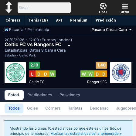
LIGAS
MENÚ
Córners
Tenis (EN)
API
Premium
Predicción
/
Premiership
Pasado Cara a Cara
Escocia
20/9/2026 - 12:00 (Europe/London)
Celtic FC vs Rangers FC
Estadísticas, Datos y Cara a Cara
Estadio -
Celtic Park
2.10
1.40
L
D
D
W
W
W
D
D
Celtic FC
Rangers FC
Estad.
Predicciones
Posiciones
Todos
Goles
Córners
Tarjetas
Descanso
Jugadores
Mostrando las últimas 10 estadísticas porque este es un partido de
principio de temporada.
Mostrar las estadísticas de la temporada