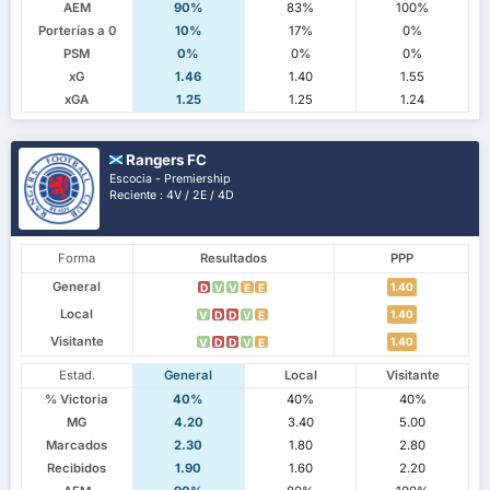
AEM
90%
83%
100%
Porterías a 0
10%
17%
0%
PSM
0%
0%
0%
xG
1.46
1.40
1.55
xGA
1.25
1.25
1.24
Rangers FC
Escocia - Premiership
Reciente : 4V / 2E / 4D
Forma
Resultados
PPP
General
1.40
D
V
V
E
E
Local
1.40
V
D
D
V
E
Visitante
1.40
V
D
D
V
E
Estad.
General
Local
Visitante
% Victoria
40%
40%
40%
MG
4.20
3.40
5.00
Marcados
2.30
1.80
2.80
Recibidos
1.90
1.60
2.20