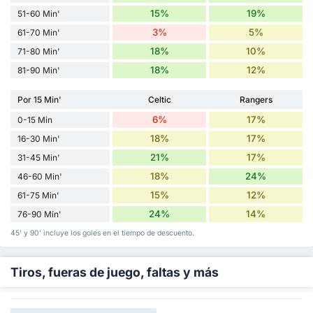
15%
19%
51-60 Min'
3%
5%
61-70 Min'
18%
10%
71-80 Min'
18%
12%
81-90 Min'
Por 15 Min'
Celtic
Rangers
6%
17%
0-15 Min
18%
17%
16-30 Min'
21%
17%
31-45 Min'
18%
24%
46-60 Min'
15%
12%
61-75 Min'
24%
14%
76-90 Min'
45' y 90' incluye los goles en el tiempo de descuento.
Tiros, fueras de juego, faltas y más