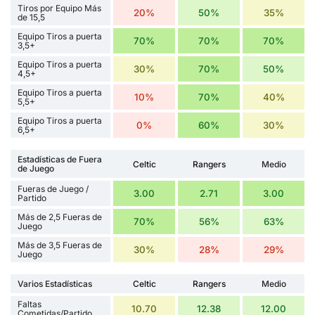
Tiros por Equipo Más
20%
50%
35%
de 15,5
Equipo Tiros a puerta
70%
70%
70%
3,5+
Equipo Tiros a puerta
30%
70%
50%
4,5+
Equipo Tiros a puerta
10%
70%
40%
5,5+
Equipo Tiros a puerta
0%
60%
30%
6,5+
Estadísticas de Fuera
Celtic
Rangers
Medio
de Juego
Fueras de Juego /
3.00
2.71
3.00
Partido
Más de 2,5 Fueras de
70%
56%
63%
Juego
Más de 3,5 Fueras de
30%
28%
29%
Juego
Varios Estadísticas
Celtic
Rangers
Medio
Faltas
10.70
12.38
12.00
Cometidas/Partido