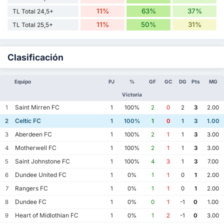
11%
63%
37%
TL Total 24,5+
11%
50%
31%
TL Total 25,5+
Clasificación
Equipo
PJ
%
GF
GC
DG
Pts
MG
Victoria
Saint Mirren FC
1
1
100%
2
0
2
3
2.00
Celtic FC
2
1
100%
1
0
1
3
1.00
Aberdeen FC
3
1
100%
2
1
1
3
3.00
Motherwell FC
4
1
100%
2
1
1
3
3.00
Saint Johnstone FC
5
1
100%
4
3
1
3
7.00
Dundee United FC
6
1
0%
1
1
0
1
2.00
Rangers FC
7
1
0%
1
1
0
1
2.00
Dundee FC
8
1
0%
0
1
-1
0
1.00
Heart of Midlothian FC
9
1
0%
1
2
-1
0
3.00