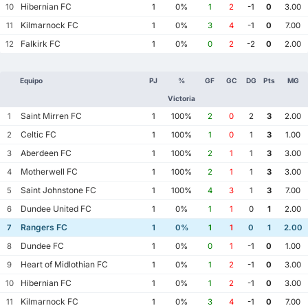
Hibernian FC
10
1
0%
1
2
-1
0
3.00
Kilmarnock FC
11
1
0%
3
4
-1
0
7.00
Falkirk FC
12
1
0%
0
2
-2
0
2.00
Equipo
PJ
%
GF
GC
DG
Pts
MG
Victoria
Saint Mirren FC
1
1
100%
2
0
2
3
2.00
Celtic FC
2
1
100%
1
0
1
3
1.00
Aberdeen FC
3
1
100%
2
1
1
3
3.00
Motherwell FC
4
1
100%
2
1
1
3
3.00
Saint Johnstone FC
5
1
100%
4
3
1
3
7.00
Dundee United FC
6
1
0%
1
1
0
1
2.00
Rangers FC
7
1
0%
1
1
0
1
2.00
Dundee FC
8
1
0%
0
1
-1
0
1.00
Heart of Midlothian FC
9
1
0%
1
2
-1
0
3.00
Hibernian FC
10
1
0%
1
2
-1
0
3.00
Kilmarnock FC
11
1
0%
3
4
-1
0
7.00