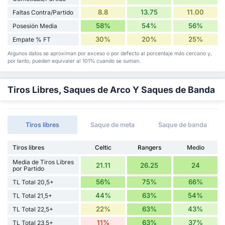
8.8
13.75
11.00
Faltas Contra/Partido
58%
54%
56%
Posesión Media
30%
20%
25%
Empate % FT
Algunos datos se aproximan por exceso o por defecto al porcentaje más cercano y,
por tanto, pueden equivaler al 101% cuando se suman.
Tiros Libres, Saques de Arco Y Saques de Banda
Tiros libres
Saque de meta
Saque de banda
Tiros libres
Celtic
Rangers
Medio
Media de Tiros Libres
21.11
26.25
24
por Partido
56%
75%
66%
TL Total 20,5+
44%
63%
54%
TL Total 21,5+
22%
63%
43%
TL Total 22,5+
11%
63%
37%
TL Total 23,5+