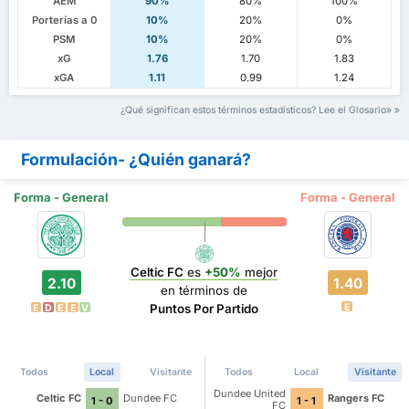
AEM
90%
80%
100%
Porterías a 0
10%
20%
0%
PSM
10%
20%
0%
xG
1.76
1.70
1.83
xGA
1.11
0.99
1.24
¿Qué significan estos términos estadísticos? Lee el Glosario
Formulación- ¿Quién ganará?
Forma - General
Forma - General
Celtic FC
es
+50%
mejor
2.10
1.40
en términos de
E
Puntos Por Partido
E
D
E
E
V
Todos
Local
Visitante
Todos
Local
Visitante
Dundee United
Celtic FC
Dundee FC
Rangers FC
1 - 0
1 - 1
FC