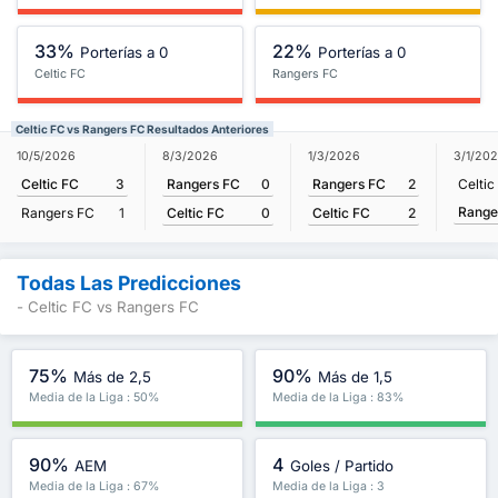
33%
22%
Porterías a 0
Porterías a 0
Celtic FC
Rangers FC
Celtic FC vs Rangers FC Resultados Anteriores
8/3/2026
1/3/2026
10/5/2026
3/1/20
Rangers FC
0
Rangers FC
2
Celtic FC
3
Celtic
Range
Celtic FC
0
Celtic FC
2
Rangers FC
1
Todas Las Predicciones
- Celtic FC vs Rangers FC
75%
90%
Más de 2,5
Más de 1,5
Media de la Liga : 50%
Media de la Liga : 83%
90%
4
AEM
Goles / Partido
Media de la Liga : 67%
Media de la Liga : 3