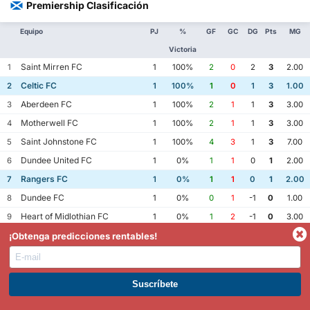
Premiership Clasificación
Equipo
PJ
%
GF
GC
DG
Pts
MG
Victoria
Saint Mirren FC
1
1
100%
2
0
2
3
2.00
Celtic FC
2
1
100%
1
0
1
3
1.00
Aberdeen FC
3
1
100%
2
1
1
3
3.00
Motherwell FC
4
1
100%
2
1
1
3
3.00
Saint Johnstone FC
5
1
100%
4
3
1
3
7.00
Dundee United FC
6
1
0%
1
1
0
1
2.00
Rangers FC
7
1
0%
1
1
0
1
2.00
Dundee FC
8
1
0%
0
1
-1
0
1.00
Heart of Midlothian FC
9
1
0%
1
2
-1
0
3.00
Hibernian FC
10
1
0%
1
2
-1
0
3.00
¡Obtenga predicciones rentables!
Kilmarnock FC
11
1
0%
3
4
-1
0
7.00
Falkirk FC
12
1
0%
0
2
-2
0
2.00
ÚNETE A PREMIUM. GANA AHORA.
Cuotas