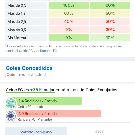
100%
90%
Más de 0,5
60%
50%
Más de 1,5
40%
30%
Más de 2,5
0%
30%
Más de 3,5
0%
10%
Sin Marcar
* Las estadísticas incluyen tanto los partidos de local como de visitante que han
jugado el Celtic FC y el Rangers FC.
Goles Concedidos
¿Quién recibirá goles?
Celtic FC
es
+36%
mejor
en términos de
Goles Encajados
1.4 Recibidos / Partido
Celtic FC (Local)
1.9 Recibidos / Partido
Rangers FC (Visitante)
Partido Completo
1T/2T