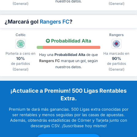
nuestros datos.
(General)
(General)
¿Marcará gol
Rangers FC
?
Celtic
Rangers
Probabilidad Alta
Portería a cero en
Ha marcado en
Hay una
Probabilidad Alta
de que
10%
90%
Rangers FC
marque un gol, según
de partidos
de partidos
nuestros datos.
(General)
(General)
¡Actualice a Premium! 500 Ligas Rentables
Extra.
Premium te dará más ganancias. 500 Ligas extra conocidas por
ser rentables y menos seguidas por las casas de apuestas.
Además, obtendrás estadísticas de Córner y Tarjeta junto con
descargas CSV. ¡Suscríbase hoy mismo!