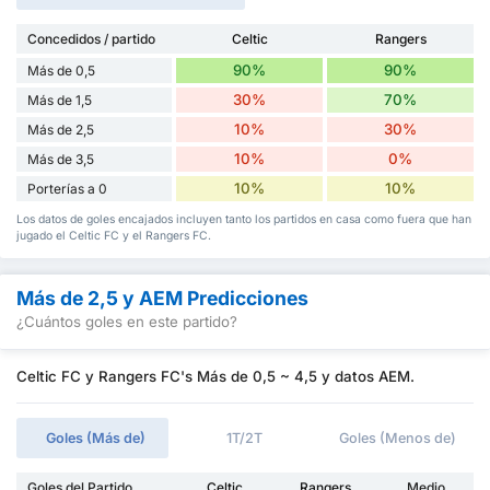
Concedidos / partido
Celtic
Rangers
90%
90%
Más de 0,5
30%
70%
Más de 1,5
10%
30%
Más de 2,5
10%
0%
Más de 3,5
10%
10%
Porterías a 0
Los datos de goles encajados incluyen tanto los partidos en casa como fuera que han
jugado el Celtic FC y el Rangers FC.
Más de 2,5 y AEM Predicciones
¿Cuántos goles en este partido?
Celtic FC y Rangers FC's Más de 0,5 ~ 4,5 y datos AEM.
Goles (Más de)
1T/2T
Goles (Menos de)
Goles del Partido
Celtic
Rangers
Medio