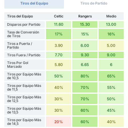
Tiros del Equipo
Tiros de Partido
Tiros del Equipo
Celtic
Rangers
Medio
11.60
15.30
13.00
Disparos por Partido
Tasa de Conversión
17%
15%
16%
de Tiros
Tiros a Puerta /
3.90
6.00
5.00
Partido
7.70
9.30
9.00
Tiros Fuera / Partido
Tiros Por Gol
5.80
6.65
6
Marcado
Tiros por Equipo Más
50%
80%
65%
de 10,5
Tiros por Equipo Más
40%
70%
55%
de 11,5
Tiros por Equipo Más
30%
70%
50%
de 12,5
Tiros por Equipo Más
30%
60%
45%
de 13,5
Tiros por Equipo Más
20%
60%
40%
de 14,5