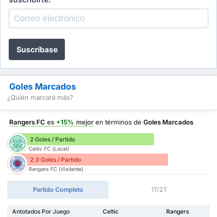
Suscríbase
Goles Marcados
¿Quién marcará más?
Rangers FC
es
+15%
mejor
en términos de
Goles Marcados
2 Goles / Partido
Celtic FC (Local)
2.3 Goles / Partido
Rangers FC (Visitante)
Partido Completo
1T/2T
Antotados Por Juego
Celtic
Rangers