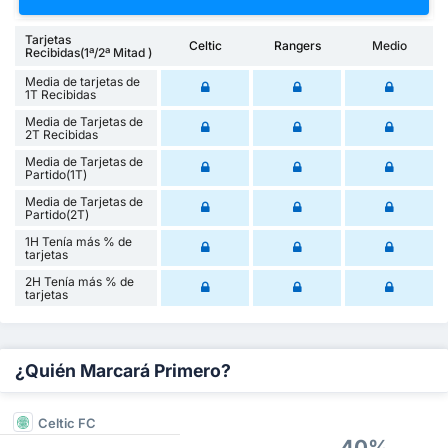
Tarjetas
Celtic
Rangers
Medio
Recibidas(1ª/2ª Mitad )
Media de tarjetas de
1T Recibidas
Media de Tarjetas de
2T Recibidas
Media de Tarjetas de
Partido(1T)
Media de Tarjetas de
Partido(2T)
1H Tenía más % de
tarjetas
2H Tenía más % de
tarjetas
¿Quién Marcará Primero?
Celtic FC
40%