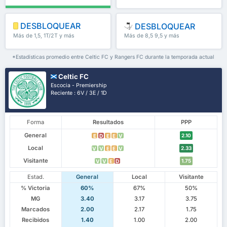
DESBLOQUEAR
DESBLOQUEAR
Más de 1,5, 1T/2T y más
Más de 8,5 9,5 y más
*Estadísticas promedio entre Celtic FC y Rangers FC durante la temporada actual
Celtic FC
Escocia - Premiership
Reciente : 6V / 3E / 1D
Forma
Resultados
PPP
General
2.10
E
D
E
E
V
Local
2.33
V
V
E
E
V
Visitante
1.75
V
V
E
D
Estad.
General
Local
Visitante
% Victoria
60%
67%
50%
MG
3.40
3.17
3.75
Marcados
2.00
2.17
1.75
Recibidos
1.40
1.00
2.00