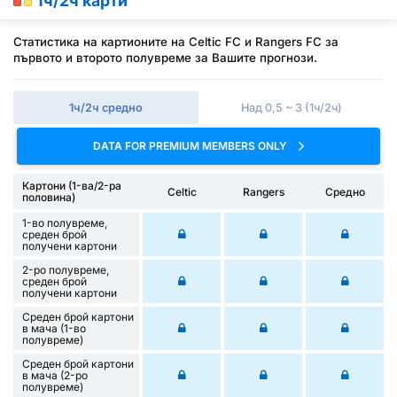
1ч/2ч карти
Статистика на картионите на Celtic FC и Rangers FC за
първото и второто полувреме за Вашите прогнози.
1ч/2ч средно
Над 0,5 ~ 3 (1ч/2ч)
DATA FOR PREMIUM MEMBERS ONLY
Картони (1-ва/2-ра
Celtic
Rangers
Средно
половина)
1-во полувреме,
среден брой
получени картони
2-ро полувреме,
среден брой
получени картони
Среден брой картони
в мача (1-во
полувреме)
Среден брой картони
в мача (2-ро
полувреме)