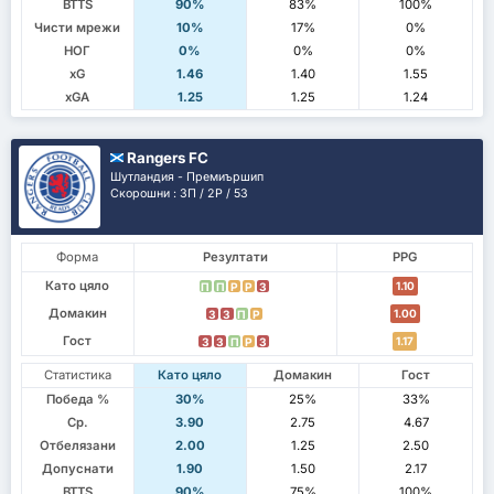
BTTS
90%
83%
100%
Чисти мрежи
10%
17%
0%
НОГ
0%
0%
0%
xG
1.46
1.40
1.55
xGA
1.25
1.25
1.24
Rangers FC
Шутландия - Премиършип
Скорошни : 3П / 2P / 5З
Форма
Резултати
PPG
Като цяло
1.10
П
П
P
P
З
Домакин
1.00
З
З
П
P
Гост
1.17
З
З
П
P
З
Статистика
Като цяло
Домакин
Гост
Победа %
30%
25%
33%
Ср.
3.90
2.75
4.67
Отбелязани
2.00
1.25
2.50
Допуснати
1.90
1.50
2.17
BTTS
90%
75%
100%