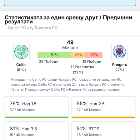
Статистиката за един срещу друг / Предишни
резултати
- Celtic FC с/у Rangers FC
49
Мачове
51%
22%
27%
25 Победи
13 Победи
Celtic
Rangers
11 Равенства
(51%)
(27%)
(22%)
Рекордът на Celtic FC срещу Rangers FC показва, че от срещите 49,
които са имали, Celtic FC е спечелил 25 пъти, а Rangers FC е спечелил
13 пъти. 11 срещи между Celtic FC и Rangers FC завършиха наравно.
76%
55%
Над 1.5
Над 2.5
37 / 49 Мачове
27 / 49 Мачове
31%
51%
Над 3.5
BTTS
15 / 49 Мачове
25 / 49 Мачове