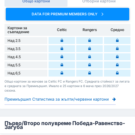
Общо картони
Отборни картони
DATA FOR PREMIUM MEMBERS ONLY
Картони за
Celtic
Rangers
Средно
съвпадение
Над 2.5
Над 3.5
Над 4.5
Над 5.5
Над 6,5
Общо картони за мачове за Celtic FC и Rangers FC. Средната стойност за лигата
е средната за Премиършип. Имало е 25 картони в 6 мача през 2026/2027
сезона.
Премиършип Статистика за жълти/червени картони
Първо/Второ полувреме Победа-Равенство-
Загуба