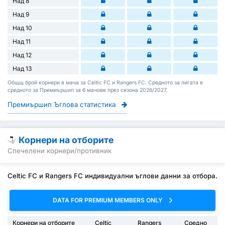
Над 8
Над 9
Над 10
Над 11
Над 12
Над 13
Общщ брой корнери в мача за Celtic FC и Rangers FC. Средното за лигата е
средното за Премиършип за 6 мачове през сезона 2026/2027.
Премиършип Ъглова статистика
Корнери на отборите
Спечелени корнери/противник
Celtic FC и Rangers FC индивидуални ъглови данни за отбора.
DATA FOR PREMIUM MEMBERS ONLY
Корнери на отборите
Celtic
Rangers
Средно