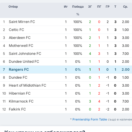
Отбор
Иг
Победа
ЗГ
ПГ
ГР
Т
Ср.
%
Saint Mirren FC
1
1
100%
2
0
2
3
2.00
Celtic FC
2
1
100%
1
0
1
3
1.00
Aberdeen FC
3
1
100%
2
1
1
3
3.00
Motherwell FC
4
1
100%
2
1
1
3
3.00
Saint Johnstone FC
5
1
100%
4
3
1
3
7.00
Dundee United FC
6
1
0%
1
1
0
1
2.00
Rangers FC
7
1
0%
1
1
0
1
2.00
Dundee FC
8
1
0%
0
1
-1
0
1.00
Heart of Midlothian FC
9
1
0%
1
2
-1
0
3.00
Hibernian FC
10
1
0%
1
2
-1
0
3.00
Kilmarnock FC
11
1
0%
3
4
-1
0
7.00
Falkirk FC
12
1
0%
0
2
-2
0
2.00
*
Premiership Form Table
също е наличен