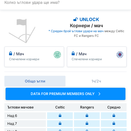
Колко ъглови удара ще има?
UNLOCK
Корнери / мач
* Среден брой ъглови удари на мач
между Celtic
FC и Rangers FC
/ Мач
/ Мач
Спечелени корнери
Спечелени корнери
Общо ъгли
1ч/2ч
DATA FOR PREMIUM MEMBERS ONLY
Ъглови мачове
Celtic
Rangers
Средно
Над 6
Над 7