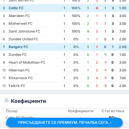
Saint Mirren FC
1
1
100%
2
0
2
3
2.00
Celtic FC
2
1
100%
1
0
1
3
1.00
Aberdeen FC
3
1
100%
2
1
1
3
3.00
Motherwell FC
4
1
100%
2
1
1
3
3.00
Saint Johnstone FC
5
1
100%
4
3
1
3
7.00
Dundee United FC
6
1
0%
1
1
0
1
2.00
Rangers FC
7
1
0%
1
1
0
1
2.00
Dundee FC
8
1
0%
0
1
-1
0
1.00
Heart of Midlothian FC
9
1
0%
1
2
-1
0
3.00
Hibernian FC
10
1
0%
1
2
-1
0
3.00
Kilmarnock FC
11
1
0%
3
4
-1
0
7.00
Falkirk FC
12
1
0%
0
2
-2
0
2.00
Коефициенти
Пазар
Коефициенти
Статистика
-
60
Celtic FC Подеба
%
ПРИСЪЕДИНЕТЕ СЕ ПРЕМИУМ. ПЕЧАЛБА СЕГА.
-
30
Rangers FC Подеба
%