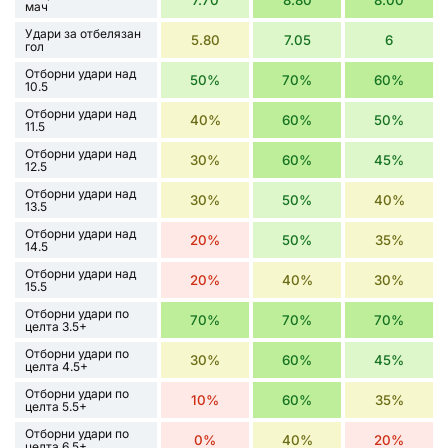
мач
Удари за отбелязан
5.80
7.05
6
гол
Отборни удари над
50%
70%
60%
10.5
Отборни удари над
40%
60%
50%
11.5
Отборни удари над
30%
60%
45%
12.5
Отборни удари над
30%
50%
40%
13.5
Отборни удари над
20%
50%
35%
14.5
Отборни удари над
20%
40%
30%
15.5
Отборни удари по
70%
70%
70%
целта 3.5+
Отборни удари по
30%
60%
45%
целта 4.5+
Отборни удари по
10%
60%
35%
целта 5.5+
Отборни удари по
0%
40%
20%
целта 6.5+