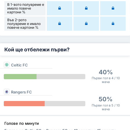
В 1-вото полувреме е
имало повече
картони %
Във 2-рото
полувреме е имало
повече картони %
Кой ще отбележи първи?
Celtic FC
40%
Първи гол в 4 / 10
мача
Rangers FC
50%
Първи гол в 5 / 10
мача
Голове по минути