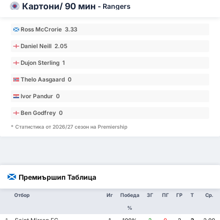
Картони/ 90 мин
-
Rangers
Ross McCrorie 3.33
Daniel Neill 2.05
Dujon Sterling 1
Thelo Aasgaard 0
Ivor Pandur 0
Ben Godfrey 0
* Статистика от 2026/27 сезон на Premiership
Премиършип Таблица
Отбор
Иг
Победа
ЗГ
ПГ
ГР
Т
Ср.
%