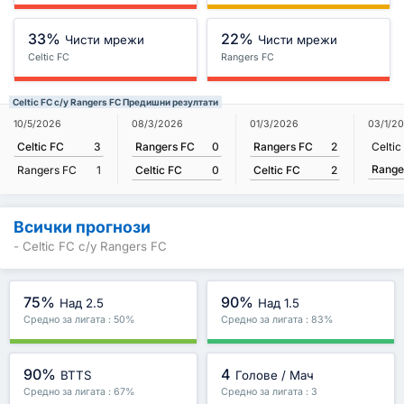
33%
22%
Чисти мрежи
Чисти мрежи
Celtic FC
Rangers FC
Celtic FC с/у Rangers FC Предишни резултати
08/3/2026
01/3/2026
10/5/2026
03/1/2
Rangers FC
0
Rangers FC
2
Celtic FC
3
Celtic
Range
Celtic FC
0
Celtic FC
2
Rangers FC
1
Всички прогнози
- Celtic FC с/у Rangers FC
75%
90%
Над 2.5
Над 1.5
Средно за лигата : 50%
Средно за лигата : 83%
90%
4
BTTS
Голове / Мач
Средно за лигата : 67%
Средно за лигата : 3