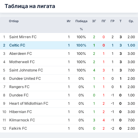
Таблица на лигата
Отбор
Иг
Победа
ЗГ
ПГ
ГР
Т
Ср.
%
Saint Mirren FC
1
1
100%
2
0
2
3
2.00
Celtic FC
2
1
100%
1
0
1
3
1.00
Aberdeen FC
3
1
100%
2
1
1
3
3.00
Motherwell FC
4
1
100%
2
1
1
3
3.00
Saint Johnstone FC
5
1
100%
4
3
1
3
7.00
Dundee United FC
6
1
0%
1
1
0
1
2.00
Rangers FC
7
1
0%
1
1
0
1
2.00
Dundee FC
8
1
0%
0
1
-1
0
1.00
Heart of Midlothian FC
9
1
0%
1
2
-1
0
3.00
Hibernian FC
10
1
0%
1
2
-1
0
3.00
Kilmarnock FC
11
1
0%
3
4
-1
0
7.00
Falkirk FC
12
1
0%
0
2
-2
0
2.00