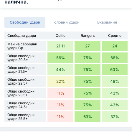
налична.
Свободни удари
Головни удари
Вкарвания
Свободни удари
Celtic
Rangers
Средно
Мач на свободни
21.11
27
24
удари Ср.
Общо свободни
56%
75%
66%
удари 20.5+
Общо свободни
44%
75%
60%
удари 21.5+
Общо свободни
22%
75%
49%
удари 22.5+
Общо свободни
11%
75%
43%
удари 23.5+
Общо свободни
11%
75%
43%
удари 24.5+
Общо свободни
11%
63%
37%
удари 25.5+