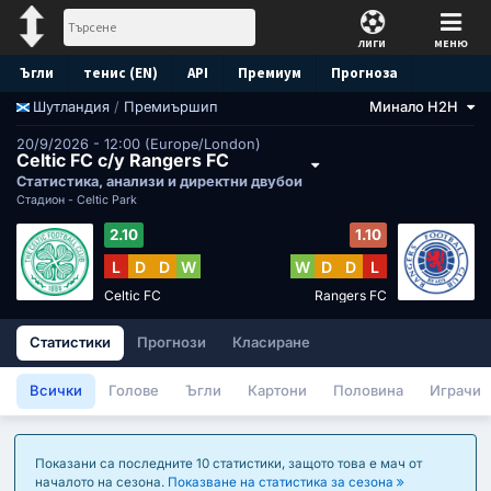
ЛИГИ
МЕНЮ
Ъгли
тенис (EN)
API
Премиум
Прогноза
/
Премиършип
Минало H2H
Шутландия
20/9/2026 - 12:00 (Europe/London)
Celtic FC с/у Rangers FC
Статистика, анализи и директни двубои
Стадион -
Celtic Park
2.10
1.10
L
D
D
W
W
D
D
L
Celtic FC
Rangers FC
Статистики
Прогнози
Класиране
Всички
Голове
Ъгли
Картони
Половина
Играчи
Показани са последните 10 статистики, защото това е мач от
началото на сезона.
Показване на статистика за сезона