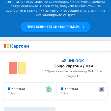
лиги, за които се знае, че са печеливши и по-малко следени
от букмейкърите. Освен това, получавате статистики за
корнерите и статистики за картоните, заедно с изтегляния на
CSV. Абонирайте се днес!
ПРИСЪЕДИНЕТЕ СЕ КЪМ PREMIUM
Картони
UNLOCK
Общо картони / мач
* Сума от картони за мач между Celtic FC и
Rangers FC
Картони
Картони
/ Мач
/ Мач