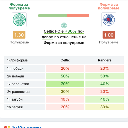
Форма за
Форма за
полувреме
полувреме
Celtic FC
е
+30%
по-
1.30
1.00
добре
по отношение на
Полувреме
Полувреме
Форма за полувреме
1ч/2ч форма
Celtic
Rangers
20%
20%
1ч победи
50%
50%
2ч победи
70%
40%
1ч равенства
30%
20%
2ч равенства
10%
40%
1ч загуби
20%
30%
2ч загуби