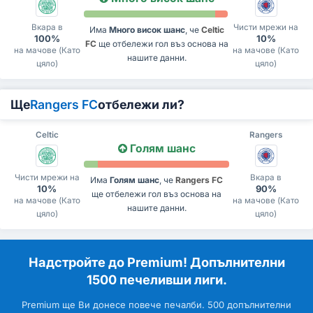
Вкара в
Чисти мрежи на
Има
Много висок шанс
, че
Celtic
100%
10%
FC
ще отбележи гол въз основа на
на мачове (Като
на мачове (Като
нашите данни.
цяло)
цяло)
Ще
Rangers FC
отбележи ли?
Celtic
Rangers
Голям шанс
Чисти мрежи на
Вкара в
Има
Голям шанс
, че
Rangers FC
10%
90%
ще отбележи гол въз основа на
на мачове (Като
на мачове (Като
нашите данни.
цяло)
цяло)
Надстройте до Premium! Допълнителни
1500 печеливши лиги.
Premium ще Ви донесе повече печалби. 500 допълнителни