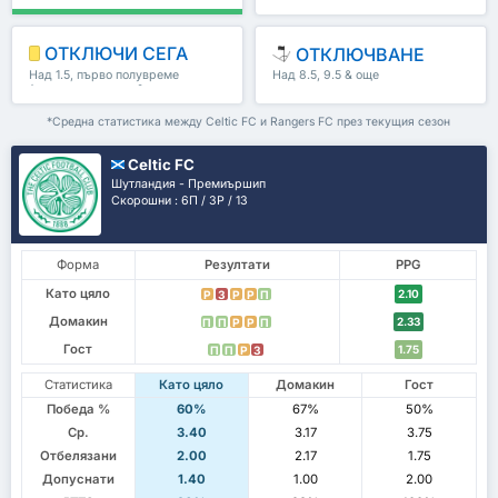
ОТКЛЮЧИ СЕГА
ОТКЛЮЧВАНЕ
Над 1.5, първо полувреме
Над 8.5, 9.5 & още
/второ полувреме & още
*Средна статистика между Celtic FC и Rangers FC през текущия сезон
Celtic FC
Шутландия - Премиършип
Скорошни : 6П / 3P / 1З
Форма
Резултати
PPG
Като цяло
2.10
P
З
P
P
П
Домакин
2.33
П
П
P
P
П
Гост
1.75
П
П
P
З
Статистика
Като цяло
Домакин
Гост
Победа %
60%
67%
50%
Ср.
3.40
3.17
3.75
Отбелязани
2.00
2.17
1.75
Допуснати
1.40
1.00
2.00