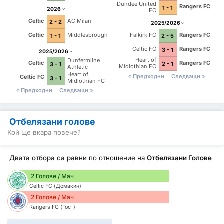
Dundee United
Rangers FC
1 - 1
2026
FC
Celtic
AC Milan
2 - 2
2025/2026
Celtic
Middlesbrough
Falkirk FC
Rangers FC
1 - 1
2 - 5
Celtic FC
Rangers FC
3 - 1
2025/2026
Heart of
Dunfermline
Rangers FC
Celtic
2 - 1
3 - 1
Midlothian FC
Athletic
Heart of
Предходни
Следващи
Celtic FC
3 - 1
Midlothian FC
Предходни
Следващи
Отбелязани голове
Кой ще вкара повече?
Двата отбора са равни
по отношение на
Отбелязани Голове
2 Голове / Мач
Celtic FC (Домакин)
2 Голове / Мач
Rangers FC (Гост)