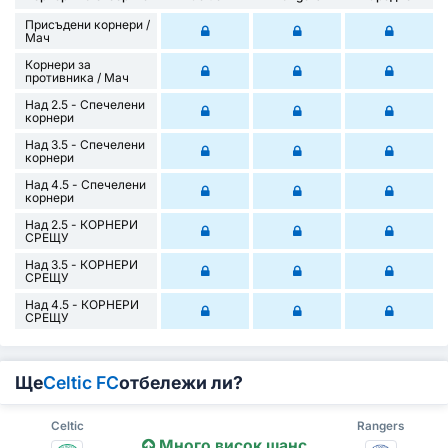
Присъдени корнери /
Mач
Корнери за
противника / Мач
Над 2.5 - Спечелени
корнери
Над 3.5 - Спечелени
корнери
Над 4.5 - Спечелени
корнери
Над 2.5 - КОРНЕРИ
СРЕЩУ
Над 3.5 - КОРНЕРИ
СРЕЩУ
Над 4.5 - КОРНЕРИ
СРЕЩУ
Ще
Celtic FC
отбележи ли?
Celtic
Rangers
Много висок шанс