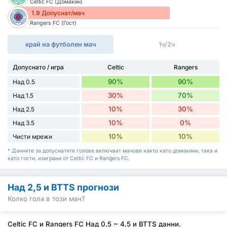
Celtic FC (Домакин)
1.9 Допуснат/мач
Rangers FC (Гост)
край на футболен мач
1ч/2ч
Допуснато / игра
Celtic
Rangers
90%
90%
Над 0.5
30%
70%
Над 1.5
10%
30%
Над 2.5
10%
0%
Над 3.5
10%
10%
Чисти мрежи
* Данните за допуснатите голове включват мачове както като домакини, така и
като гости, изиграни от Celtic FC и Rangers FC.
Над 2,5 и BTTS прогнози
Колко гола в този мач?
Celtic FC и Rangers FC Над 0,5 ~ 4,5 и BTTS данни.