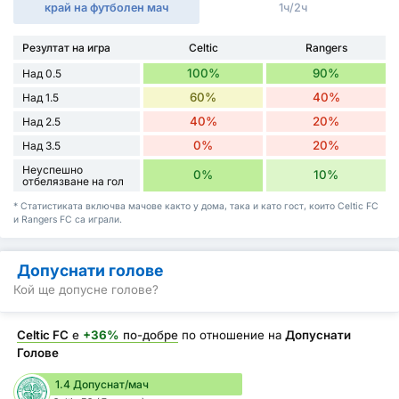
край на футболен мач
1ч/2ч
Резултат на игра
Celtic
Rangers
100%
90%
Над 0.5
60%
40%
Над 1.5
40%
20%
Над 2.5
0%
20%
Над 3.5
Неуспешно
0%
10%
отбелязване на гол
* Статистиката включва мачове както у дома, така и като гост, които Celtic FC
и Rangers FC са играли.
Допуснати голове
Кой ще допусне голове?
Celtic FC
е
+36%
по-добре
по отношение на
Допуснати
Голове
1.4 Допуснат/мач