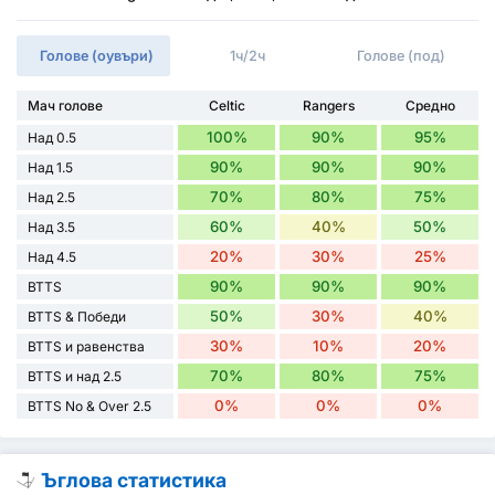
Голове (оувъри)
1ч/2ч
Голове (под)
Мач голове
Celtic
Rangers
Средно
100%
90%
95%
Над 0.5
90%
90%
90%
Над 1.5
70%
80%
75%
Над 2.5
60%
40%
50%
Над 3.5
20%
30%
25%
Над 4.5
90%
90%
90%
BTTS
50%
30%
40%
BTTS & Победи
30%
10%
20%
BTTS и равенства
70%
80%
75%
BTTS и над 2.5
0%
0%
0%
BTTS No & Over 2.5
Ъглова статистика