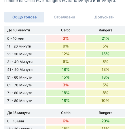
Голове на Celtic FC и Rangers FC за 10 минути и 15 минути.
Общо голове
Отбелязани
Допуснати
До 10 минути
Celtic
Rangers
3%
21%
0 - 10 мин
9%
5%
11 - 20 минути
12%
15%
21 - 30 Минути
6%
5%
31 - 40 Минути
18%
13%
41 - 50 Минути
15%
18%
51 - 60 Минути
3%
5%
61 - 70 Минути
18%
8%
71 - 80 Минути
18%
10%
71 - 80 Минути
До 15 минути
Celtic
Rangers
6%
23%
0 - 15 мин
18%
18%
16 - 30 минути