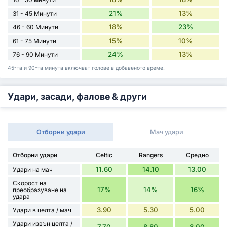
21%
13%
31 - 45 Минути
18%
23%
46 - 60 Минути
15%
10%
61 - 75 Минути
24%
13%
76 - 90 Минути
45-та и 90-та минута включват голове в добавеното време.
Удари, засади, фалове & други
Отборни удари
Мач удари
Отборни удари
Celtic
Rangers
Средно
11.60
14.10
13.00
Удари на мач
Скорост на
17%
14%
16%
преобразуване на
удара
3.90
5.30
5.00
Удари в целта / мач
Удари извън целта /
7.70
8.80
8.00