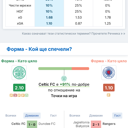
Чисти мрежи
10%
25%
0%
НОГ
10%
25%
0%
xG
1.68
1.53
1.78
xGA
1.10
0.87
1.25
Какво означават тези статистически термини? Прочетете Речника
Форма - Кой ще спечели?
Форма - Като цяло
Форма - Като цяло
Celtic FC
е
+91%
по-добре
2.10
1.10
по отношение на
P
Точки на игра
P
З
P
P
П
Всички
Домакин
Гост
Всички
Домакин
Гост
Jagiellonia
Celtic FC
Dundee FC
Rangers
1 - 0
2 - 1
Białystok