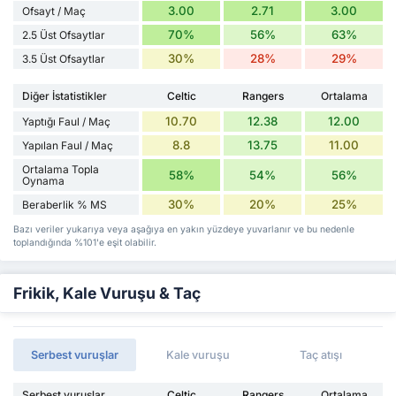
3.00
2.71
3.00
Ofsayt / Maç
70%
56%
63%
2.5 Üst Ofsaytlar
30%
28%
29%
3.5 Üst Ofsaytlar
Diğer İstatistikler
Celtic
Rangers
Ortalama
10.70
12.38
12.00
Yaptığı Faul / Maç
8.8
13.75
11.00
Yapılan Faul / Maç
Ortalama Topla
58%
54%
56%
Oynama
30%
20%
25%
Beraberlik % MS
Bazı veriler yukarıya veya aşağıya en yakın yüzdeye yuvarlanır ve bu nedenle
toplandığında %101'e eşit olabilir.
Frikik, Kale Vuruşu & Taç
Serbest vuruşlar
Kale vuruşu
Taç atışı
Serbest vuruşlar
Celtic
Rangers
Ortalama