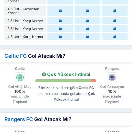
Korner
4.5 Üst - Kazanılan
Korner
2.5 Üst - Karşı Korner
3.5 Üst - Karşı Korner
4.5 Üst - Karşı Korner
Celtic FC
Gol Atacak Mı?
Celtic
Rangers
Çok Yüksek İhtimal
Gol Attığı Maç
Gol Yenmeyen
Elimizdeki verilere göre
Celtic FC
100%
10%
takımının bu maçta gol atması
Çok
maç içinde
maç içinde
Yüksek İhtimal
(Toplam)
(Toplam)
Rangers FC
Gol Atacak Mı?
Celtic
Rangers