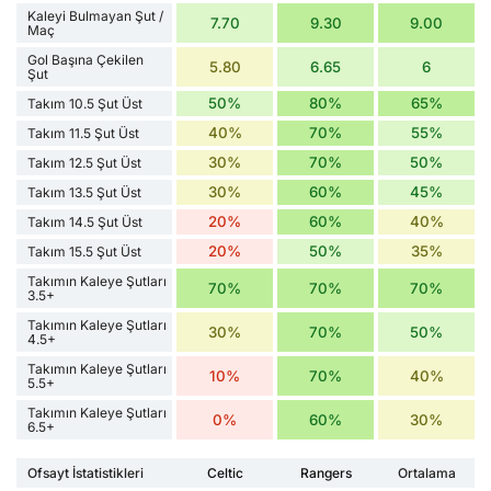
Kaleyi Bulmayan Şut /
7.70
9.30
9.00
Maç
Gol Başına Çekilen
5.80
6.65
6
Şut
50%
80%
65%
Takım 10.5 Şut Üst
40%
70%
55%
Takım 11.5 Şut Üst
30%
70%
50%
Takım 12.5 Şut Üst
30%
60%
45%
Takım 13.5 Şut Üst
20%
60%
40%
Takım 14.5 Şut Üst
20%
50%
35%
Takım 15.5 Şut Üst
Takımın Kaleye Şutları
70%
70%
70%
3.5+
Takımın Kaleye Şutları
30%
70%
50%
4.5+
Takımın Kaleye Şutları
10%
70%
40%
5.5+
Takımın Kaleye Şutları
0%
60%
30%
6.5+
Ofsayt İstatistikleri
Celtic
Rangers
Ortalama