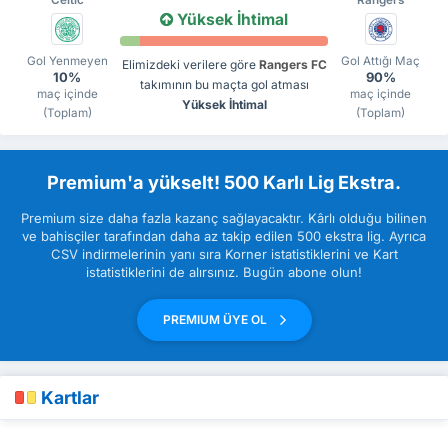
Yüksek İhtimal
Gol Yenmeyen
Gol Attığı Maç
Elimizdeki verilere göre
Rangers FC
10%
90%
takımının bu maçta gol atması
maç içinde
maç içinde
Yüksek İhtimal
(Toplam)
(Toplam)
Premium'a yükselt! 500 Karlı Lig Ekstra.
Premium size daha fazla kazanç sağlayacaktır. Kârlı olduğu bilinen
ve bahisçiler tarafından daha az takip edilen 500 ekstra lig. Ayrıca
CSV indirmelerinin yanı sıra Korner istatistiklerini ve Kart
istatistiklerini de alırsınız. Bugün abone olun!
PREMIUM ÜYE OL
Kartlar