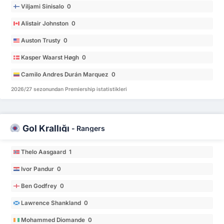
Viljami Sinisalo 0
Alistair Johnston 0
Auston Trusty 0
Kasper Waarst Høgh 0
Camilo Andres Durán Marquez 0
2026/27 sezonundan Premiership istatistikleri
Gol Krallığı
-
Rangers
Thelo Aasgaard 1
Ivor Pandur 0
Ben Godfrey 0
Lawrence Shankland 0
Mohammed Diomande 0