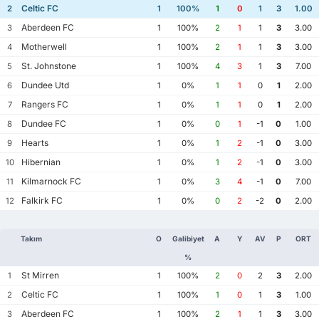
Celtic FC
2
1
100%
1
0
1
3
1.00
Aberdeen FC
3
1
100%
2
1
1
3
3.00
Motherwell
4
1
100%
2
1
1
3
3.00
St. Johnstone
5
1
100%
4
3
1
3
7.00
Dundee Utd
6
1
0%
1
1
0
1
2.00
Rangers FC
7
1
0%
1
1
0
1
2.00
Dundee FC
8
1
0%
0
1
-1
0
1.00
Hearts
9
1
0%
1
2
-1
0
3.00
Hibernian
10
1
0%
1
2
-1
0
3.00
Kilmarnock FC
11
1
0%
3
4
-1
0
7.00
Falkirk FC
12
1
0%
0
2
-2
0
2.00
Takım
O
Galibiyet
A
Y
AV
P
ORT
%
St Mirren
1
1
100%
2
0
2
3
2.00
Celtic FC
2
1
100%
1
0
1
3
1.00
Aberdeen FC
3
1
100%
2
1
1
3
3.00