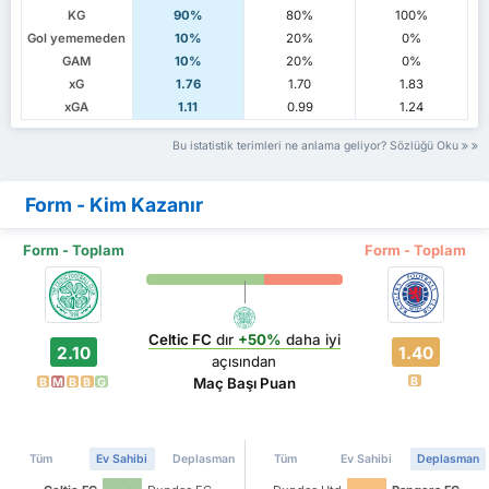
KG
90%
80%
100%
Gol yememeden
10%
20%
0%
GAM
10%
20%
0%
xG
1.76
1.70
1.83
xGA
1.11
0.99
1.24
Bu istatistik terimleri ne anlama geliyor? Sözlüğü Oku
Form - Kim Kazanır
Form - Toplam
Form - Toplam
Celtic FC
dır
+50%
daha iyi
2.10
1.40
açısından
B
Maç Başı Puan
B
M
B
B
G
Tüm
Ev Sahibi
Deplasman
Tüm
Ev Sahibi
Deplasman