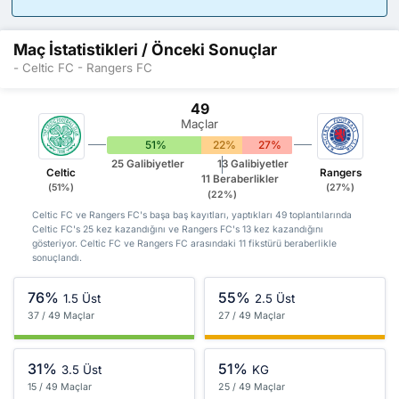
Maç İstatistikleri / Önceki Sonuçlar
- Celtic FC - Rangers FC
49
Maçlar
51%
22%
27%
25 Galibiyetler
13 Galibiyetler
Celtic
Rangers
11 Beraberlikler
(51%)
(27%)
(22%)
Celtic FC ve Rangers FC's başa baş kayıtları, yaptıkları 49 toplantılarında
Celtic FC's 25 kez kazandığını ve Rangers FC's 13 kez kazandığını
gösteriyor. Celtic FC ve Rangers FC arasındaki 11 fikstürü beraberlikle
sonuçlandı.
76%
55%
1.5 Üst
2.5 Üst
37 / 49 Maçlar
27 / 49 Maçlar
31%
51%
3.5 Üst
KG
15 / 49 Maçlar
25 / 49 Maçlar