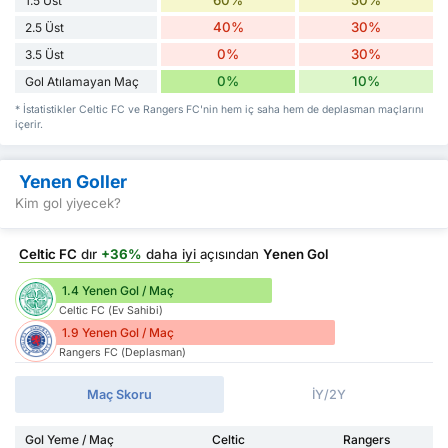
60%
50%
1.5 Üst
40%
30%
2.5 Üst
0%
30%
3.5 Üst
0%
10%
Gol Atılamayan Maç
* İstatistikler Celtic FC ve Rangers FC'nin hem iç saha hem de deplasman maçlarını
içerir.
Yenen Goller
Kim gol yiyecek?
Celtic FC
dır
+36%
daha iyi
açısından
Yenen Gol
1.4 Yenen Gol / Maç
Celtic FC (Ev Sahibi)
1.9 Yenen Gol / Maç
Rangers FC (Deplasman)
Maç Skoru
İY/2Y
Gol Yeme / Maç
Celtic
Rangers