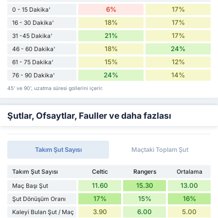
6%
17%
0 - 15 Dakika'
18%
17%
16 - 30 Dakika'
21%
17%
31 -45 Dakika'
18%
24%
46 - 60 Dakika'
15%
12%
61 - 75 Dakika'
24%
14%
76 - 90 Dakika'
45' ve 90', uzatma süresi gollerini içerir.
Şutlar, Ofsaytlar, Fauller ve daha fazlası
Takım Şut Sayısı
Maçtaki Toplam Şut
Takım Şut Sayısı
Celtic
Rangers
Ortalama
11.60
15.30
13.00
Maç Başı Şut
17%
15%
16%
Şut Dönüşüm Oranı
3.90
6.00
5.00
Kaleyi Bulan Şut / Maç