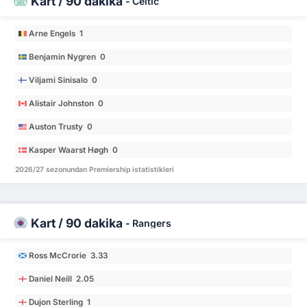
Kart / 90 dakika
-
Celtic
Arne Engels 1
Benjamin Nygren 0
Viljami Sinisalo 0
Alistair Johnston 0
Auston Trusty 0
Kasper Waarst Høgh 0
2026/27 sezonundan Premiership istatistikleri
Kart / 90 dakika
-
Rangers
Ross McCrorie 3.33
Daniel Neill 2.05
Dujon Sterling 1