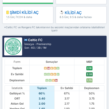
ŞİMDİ KİLİDİ AÇ
KİLİDİ AÇ
1.5 Üst, İY/2H & daha
8.5 Üst, 9.5 & daha fazlası
fazlası
*Celtic FC ve Rangers FC takımlarının bu sezonki maçlarından ortalama istatistikleri
içerir
Celtic FC
İskoçya - Premiership
Son : 6G / 3B / 1M
Form
Sonuçlar
MBP
Toplam
2.10
B
M
B
B
G
Ev Sahibi
2.33
G
G
B
B
G
Deplasman
1.75
G
G
B
M
İstatistik
Toplam
Ev Sahibi
Deplasman
Galibiyet %
60%
67%
50%
ORT
3.40
3.17
3.75
Atılan Gol
2.00
2.17
1.75
Yenilen Gol
1.40
1.00
2.00