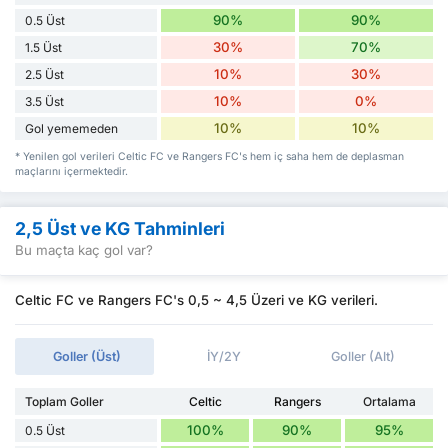
90%
90%
0.5 Üst
30%
70%
1.5 Üst
10%
30%
2.5 Üst
10%
0%
3.5 Üst
10%
10%
Gol yememeden
* Yenilen gol verileri Celtic FC ve Rangers FC's hem iç saha hem de deplasman
maçlarını içermektedir.
2,5 Üst ve KG Tahminleri
Bu maçta kaç gol var?
Celtic FC ve Rangers FC's 0,5 ~ 4,5 Üzeri ve KG verileri.
Goller (Üst)
İY/2Y
Goller (Alt)
Toplam Goller
Celtic
Rangers
Ortalama
100%
90%
95%
0.5 Üst