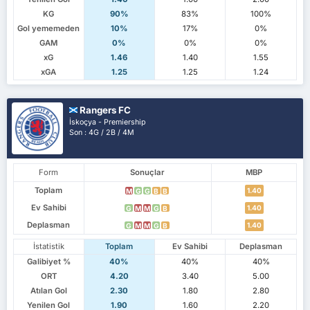
KG
90%
83%
100%
Gol yememeden
10%
17%
0%
GAM
0%
0%
0%
xG
1.46
1.40
1.55
xGA
1.25
1.25
1.24
Rangers FC
İskoçya - Premiership
Son : 4G / 2B / 4M
Form
Sonuçlar
MBP
Toplam
1.40
M
G
G
B
B
Ev Sahibi
1.40
G
M
M
G
B
Deplasman
1.40
G
M
M
G
B
İstatistik
Toplam
Ev Sahibi
Deplasman
Galibiyet %
40%
40%
40%
ORT
4.20
3.40
5.00
Atılan Gol
2.30
1.80
2.80
Yenilen Gol
1.90
1.60
2.20