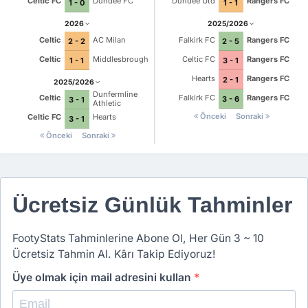
Celtic FC
Dundee FC
Dundee Utd
Rangers FC
1 - 0
1 - 1
2026
2025/2026
Celtic
AC Milan
Falkirk FC
Rangers FC
2 - 2
2 - 5
Celtic
Middlesbrough
Celtic FC
Rangers FC
1 - 1
3 - 1
Hearts
Rangers FC
2 - 1
2025/2026
Dunfermline
Falkirk FC
Rangers FC
Celtic
3 - 6
3 - 1
Athletic
Önceki
Sonraki
Celtic FC
Hearts
3 - 1
Önceki
Sonraki
Ücretsiz Günlük Tahminler
FootyStats Tahminlerine Abone Ol, Her Gün 3 ~ 10
Ücretsiz Tahmin Al. Kârı Takip Ediyoruz!
Üye olmak için mail adresini kullan
*