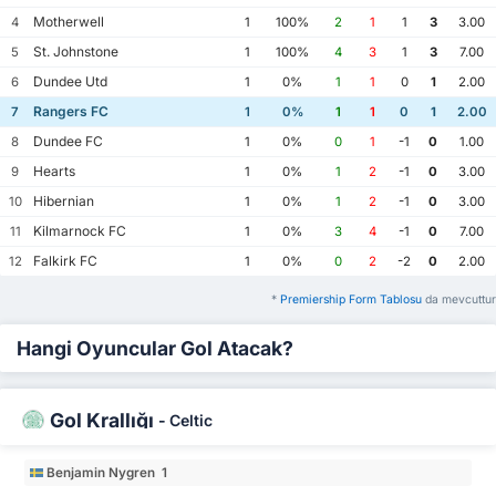
Motherwell
4
1
100%
2
1
1
3
3.00
St. Johnstone
5
1
100%
4
3
1
3
7.00
Dundee Utd
6
1
0%
1
1
0
1
2.00
Rangers FC
7
1
0%
1
1
0
1
2.00
Dundee FC
8
1
0%
0
1
-1
0
1.00
Hearts
9
1
0%
1
2
-1
0
3.00
Hibernian
10
1
0%
1
2
-1
0
3.00
Kilmarnock FC
11
1
0%
3
4
-1
0
7.00
Falkirk FC
12
1
0%
0
2
-2
0
2.00
*
Premiership Form Tablosu
da mevcuttur
Hangi Oyuncular Gol Atacak?
Gol Krallığı
-
Celtic
Benjamin Nygren 1