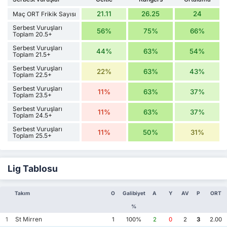
21.11
26.25
24
Maç ORT Frikik Sayısı
Serbest Vuruşları
56%
75%
66%
Toplam 20.5+
Serbest Vuruşları
44%
63%
54%
Toplam 21.5+
Serbest Vuruşları
22%
63%
43%
Toplam 22.5+
Serbest Vuruşları
11%
63%
37%
Toplam 23.5+
Serbest Vuruşları
11%
63%
37%
Toplam 24.5+
Serbest Vuruşları
11%
50%
31%
Toplam 25.5+
Lig Tablosu
Takım
O
Galibiyet
A
Y
AV
P
ORT
%
St Mirren
1
1
100%
2
0
2
3
2.00