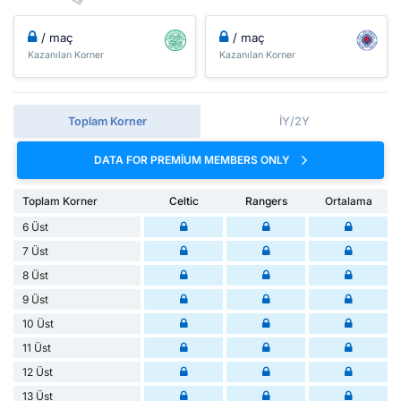
/ maç
/ maç
Kazanılan Korner
Kazanılan Korner
Toplam Korner
İY/2Y
DATA FOR PREMIUM MEMBERS ONLY
Toplam Korner
Celtic
Rangers
Ortalama
6 Üst
7 Üst
8 Üst
9 Üst
10 Üst
11 Üst
12 Üst
13 Üst