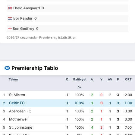
Thelo Aasgaard 0
Ivor Pandur 0
Ben Godfrey 0
2026/27 sezonundan Premiership istatistikleri
Premiership Tablo
Takım
O
Galibiyet
A
Y
AV
P
ORT
%
St Mirren
1
1
100%
2
0
2
3
2.00
Celtic FC
2
1
100%
1
0
1
3
1.00
Aberdeen FC
3
1
100%
2
1
1
3
3.00
Motherwell
4
1
100%
2
1
1
3
3.00
St. Johnstone
5
1
100%
4
3
1
3
7.00