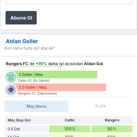
Abone Ol
Atılan Goller
Kim daha fazla gol atacak?
Rangers FC
dır
+15%
daha iyi
açısından
Atılan Gol
2 Goller / Maç
Celtic FC (Ev Sahibi)
2.3 Goller / Maç
Rangers FC (Deplasman)
Maç Skoru
İY/2Y
Maç Başı Gol
Celtic
Rangers
100%
90%
0.5 Üst