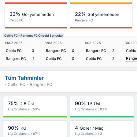
33%
22%
Gol yememeden
Gol yememeden
Celtic FC
Rangers FC
Celtic FC - Rangers FC Önceki Sonuçlar
8/03 2026
1/03 2026
10/05 2026
3/01 2
Rangers FC
0
Rangers FC
2
Celtic FC
3
Celtic
Range
Celtic FC
0
Celtic FC
2
Rangers FC
1
Tüm Tahminler
- Celtic FC - Rangers FC
75%
90%
2.5 Üst
1.5 Üst
Lig Ortalaması : 50%
Lig Ortalaması : 83%
90%
4
KG
Goller / Maç
Lig Ortalaması : 67%
Lig Ortalaması : 3