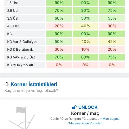
90%
90%
90%
1.5 Üst
70%
80%
75%
2.5 Üst
60%
50%
55%
3.5 Üst
20%
40%
30%
4.5 Üst
90%
90%
90%
KG
50%
40%
45%
KG Var & Galibiyet
30%
10%
20%
KG & Beraberlik
70%
80%
75%
KG VAR & 2.5 Üst
0%
0%
0%
KG YOK / 2.5 Alt
Korner İstatistikleri
Kaç tane köşe vuruşu olacak?
UNLOCK
Korner / maç
Celtic FC ve Rangers FC arasında
* Maç başına
Ortalama Köşe Vuruşları