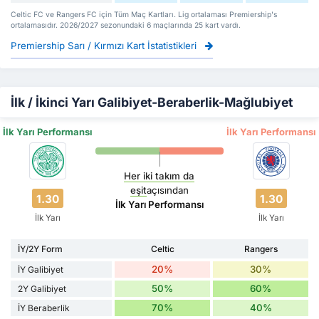
Celtic FC ve Rangers FC için Tüm Maç Kartları. Lig ortalaması Premiership's
ortalamasıdır. 2026/2027 sezonundaki 6 maçlarında 25 kart vardı.
Premiership Sarı / Kırmızı Kart İstatistikleri
İlk / İkinci Yarı Galibiyet-Beraberlik-Mağlubiyet
İlk Yarı Performansı
İlk Yarı Performansı
Her iki takım da
eşit
açısından
1.30
1.30
İlk Yarı Performansı
İlk Yarı
İlk Yarı
İY/2Y Form
Celtic
Rangers
20%
30%
İY Galibiyet
50%
60%
2Y Galibiyet
70%
40%
İY Beraberlik