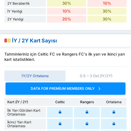
30%
10%
2Y Beraberlik
10%
30%
İY Yenilgi
20%
30%
2Y Yenilgi
İY / 2Y Kart Sayısı
Tahminleriniz için Celtic FC ve Rangers FC's ilk yarı ve ikinci yarı
kart istatistikleri.
İY/2Y Ortalama
0.5 ~ 3 Üst (İY/2Y)
DATA FOR PREMIUM MEMBERS ONLY
Kart (İY / 2Y)
Celtic
Rangers
Ortalama
İlk Yarı Görülen Kart
Ortalaması
İkinci Yarı Kart
Ortalaması