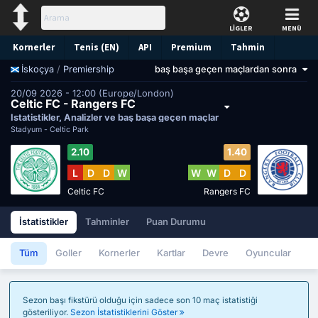
LİGLER
MENÜ
Kornerler
Tenis (EN)
API
Premium
Tahmin
/
Premiership
baş başa geçen maçlardan sonra
İskoçya
20/09 2026 - 12:00 (Europe/London)
Celtic FC - Rangers FC
İstatistikler, Analizler ve baş başa geçen maçlar
Stadyum -
Celtic Park
2.10
1.40
L
D
D
W
W
W
D
D
Celtic FC
Rangers FC
İstatistikler
Tahminler
Puan Durumu
Tüm
Goller
Kornerler
Kartlar
Devre
Oyuncular
Sezon başı fikstürü olduğu için sadece son 10 maç istatistiği
gösteriliyor.
Sezon İstatistiklerini Göster