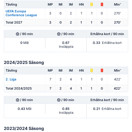
Tävling
MP
Ml
IM
HN
Min'
UEFA Europa
3
0
2
1
1
0
270'
Conference League
Total 2027
3
0
2
1
1
0
270'
/ 90 min
/ 90 min
Erhållna kort / 90 min
0
Mål
0.67
0.33
Erhållna kort
Insläppta
2024/2025 Säsong
Tävling
MP
Ml
IM
HN
Min'
2. Liga
7
2
4
1
1
0
422'
Total 2024/2025
7
2
4
1
1
0
422'
/ 90 min
/ 90 min
Erhållna kort / 90 min
0.43
Mål
0.85
0.21
Erhållna kort
Insläppta
2023/2024 Säsong