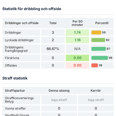
Statistik för dribbling och offside
Per 90
Dribblingar och offside
Total
Percentil
minuter
3
1.74
Dribblingar
59
2
1.16
Lyckade dribblingar
82
Dribblingens
66.67%
N/A
87
framgångsgrad
0
0.00
Fördrivna
99
0
0.00
Offsides
38
Straff statistik
Straffsparkar
Denna säsong
Karriär
Straffkonverterings
Inga straff
Inga straff
Betyg
0
0
Vunna straffar
0
0
Straffmål Gjorda