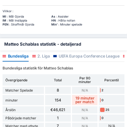
Villkor :
Ml
: Mål Gjorda
As
: Assister
IM
: Mål Insläppta
HN
: Hålla nollan
PEN
: Straffmål Gjorda
Min'
: Minuter spelade
Matteo Schablas statistik - detaljerad
Bundesliga
2. Liga
UEFA Europa Conference League
Bundesliga statistik för Matteo Schablas
Per 90
Övergripande
Total
Percentil
minuter
8
Matcher Spelade
N/A
2
19 minuter
154
minuter
0
per match
€46,621
Årslön
N/A
25
1
Påbörjade matcher
N/A
0
7
N/A
Matcher med utbyte
N/A