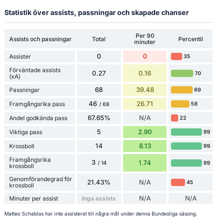
Statistik över assists, passningar och skapade chanser
Per 90
Assists och passningar
Total
Percentil
minuter
0
0
Assister
35
Förväntade assists
0.27
0.16
70
(xA)
68
39.48
Passningar
69
46
26.71
Framgångsrika pass
58
/ 68
67.65%
N/A
Andel godkända pass
22
5
2.90
Viktiga pass
99
14
8.13
Krossboll
99
Framgångsrika
3
1.74
99
/ 14
krossboll
Genomförandegrad för
21.43%
N/A
45
krossboll
N/A
N/A
Minuter per assist
Inga assists
Matteo Schablas har inte assisterat till några mål under denna Bundesliga säsong.