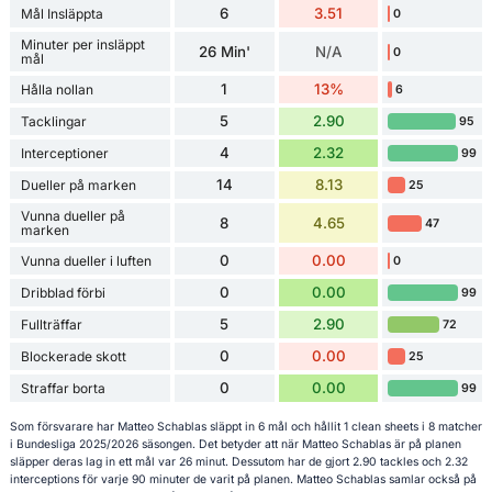
6
3.51
Mål Insläppta
0
Minuter per insläppt
26 Min'
N/A
0
mål
1
13%
Hålla nollan
6
5
2.90
Tacklingar
95
4
2.32
Interceptioner
99
14
8.13
Dueller på marken
25
Vunna dueller på
8
4.65
47
marken
0
0.00
Vunna dueller i luften
0
0
0.00
Dribblad förbi
99
5
2.90
Fullträffar
72
0
0.00
Blockerade skott
25
0
0.00
Straffar borta
99
Som försvarare har Matteo Schablas släppt in 6 mål och hållit 1 clean sheets i 8 matcher
i Bundesliga 2025/2026 säsongen. Det betyder att när Matteo Schablas är på planen
släpper deras lag in ett mål var 26 minut. Dessutom har de gjort 2.90 tackles och 2.32
interceptions för varje 90 minuter de varit på planen. Matteo Schablas samlar också på