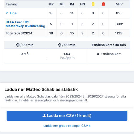
Tävling
MP
Ml
IM
HN
Min'
2. Liga
13
0
14
0
0
0
816'
UEFA Euro U19
5
0
1
3
2
0
309'
Mästerskap Kvalificering
Total 2023/2024
18
0
15
3
2
0
1125'
/ 90 min
/ 90 min
Erhållna kort / 90 min
0
Mål
1.54
0
Erhållna kort
Insläppta
Ladda ner Matteo Schablas statistik
Ladda ner alla Matteo Schablas data från 2023/2024 till 2026/2027 säsong för alla
tävlingar. Innehåller säsongstotal och säsongsgenomsnitt.
Ladda ner CSV (1 kredit)
Ladda ner gratis exempel CSV »