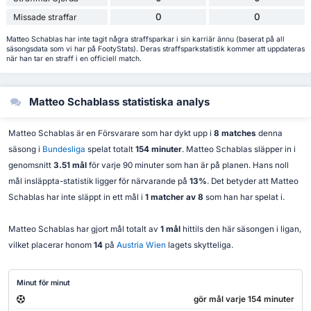
0
0
Missade straffar
Matteo Schablas har inte tagit några straffsparkar i sin karriär ännu (baserat på all
säsongsdata som vi har på FootyStats). Deras straffsparkstatistik kommer att uppdateras
när han tar en straff i en officiell match.
Matteo Schablass statistiska analys
Matteo Schablas är en Försvarare som har dykt upp i
8 matches
denna
säsong i
Bundesliga
spelat totalt
154 minuter
. Matteo Schablas släpper in i
genomsnitt
3.51 mål
för varje 90 minuter som han är på planen. Hans noll
mål insläppta-statistik ligger för närvarande på
13%
. Det betyder att Matteo
Schablas har inte släppt in ett mål i
1 matcher av 8
som han har spelat i.
Matteo Schablas har gjort mål totalt av
1 mål
hittils den här säsongen i ligan,
vilket placerar honom
14
på
Austria Wien
lagets skytteliga.
Minut för minut
gör mål varje 154 minuter