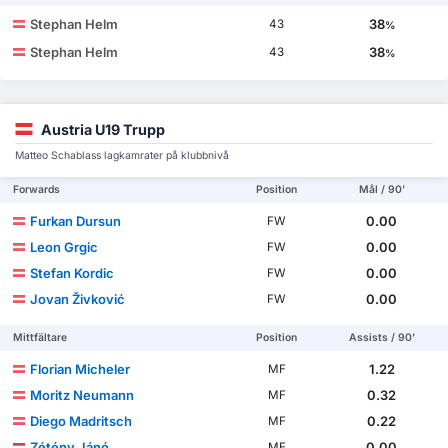
Stephan Helm
38
43
%
Stephan Helm
38
43
%
Austria U19 Trupp
Matteo Schablass lagkamrater på klubbnivå
Forwards
Position
Mål / 90'
Furkan Dursun
0.00
FW
Leon Grgic
0.00
FW
Stefan Kordic
0.00
FW
Jovan Živković
0.00
FW
Mittfältare
Position
Assists / 90'
Florian Micheler
1.22
MF
Moritz Neumann
0.32
MF
Diego Madritsch
0.22
MF
Zétény Jánó
0.00
MF