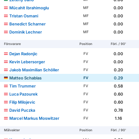
Mücahit Ibrahimoglu
0.00
MF
Tristan Osmani
0.00
MF
Benedict Scharner
0.00
MF
Dominik Lechner
0.00
MF
Försvarare
Position
Förl. / 90'
Dejan Radonjic
0.00
FV
Kevin Lebersorger
0.00
FV
Jakob Maximilian Schöller
0.20
FV
Matteo Schablas
0.29
FV
Tim Trummer
0.58
FV
Luca Pazourek
0.60
FV
Filip Milojevic
0.60
FV
David Puczka
0.78
FV
Marcel Markus Moswitzer
1.16
FV
Målvakter
Position
Förl. / 90'