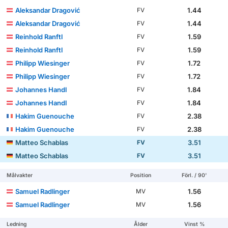
Aleksandar Dragović
1.44
FV
Aleksandar Dragović
1.44
FV
Reinhold Ranftl
1.59
FV
Reinhold Ranftl
1.59
FV
Philipp Wiesinger
1.72
FV
Philipp Wiesinger
1.72
FV
Johannes Handl
1.84
FV
Johannes Handl
1.84
FV
Hakim Guenouche
2.38
FV
Hakim Guenouche
2.38
FV
Matteo Schablas
3.51
FV
Matteo Schablas
3.51
FV
Målvakter
Position
Förl. / 90'
Samuel Radlinger
1.56
MV
Samuel Radlinger
1.56
MV
Ledning
Ålder
Vinst %