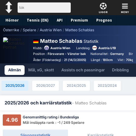
LIGOR
MENY
Hörnor
Tennis (EN)
API
Premium
Prognos
Österrike
/
Spelare
/
Austria Wien
/
Matteo Schablas
Matteo Schablas
Statistik
Klubb :
Austria Wien
Landslag :
Austria U19
Position :
Försvarare - Vänster bak
Nationalitet :
Germany
Birt
Ålder (Födelsedag) :
21 (14/3/2005)
Längd :
180cm
Vikt :
70kg
Allmän
Mål, xG, skott
Assists och passningar
Dribbling
2025/2026
2026/2027
2024/2025
2023/2024
2025/2026 och karriärstatistik
- Matteo Schablas
Genomsnittlig rating i Bundesliga
4.96
Mål insläppta rank : -1 / 249 Spelare
Säsongsstatistik
Karriärstatistik