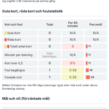
sig ungefär 2.90 clearances på samma gång.
Gula kort, röda kort och foulstatistik
Per 90
Kort och foul
Total
Percentil
minuter
0
N/A
N/A
Gula Kort
0
N/A
N/A
Röda kort
0
0
Totalt antal kort
11
Inga
N/A
Minuter per bokning
11
bokningar
0
0%
Kort över 0,5
11
1
0.58
Foul begångna
18
1
0.58
Foulade mot
26
Matteo Schablas har inte fått några bokningar (gula eller röda kort) under denna
Bundesliga säsong.
Mål och xG (förväntade mål)