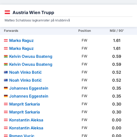
Austria Wien Trupp
Matteo Schablass lagkamrater på klubbnivå
Forwards
Position
Mål / 90'
Marko Raguz
1.61
FW
Marko Raguz
1.61
FW
Kelvin Owusu Boateng
0.59
FW
Kelvin Owusu Boateng
0.59
FW
Noah Vinko Botić
0.52
FW
Noah Vinko Botić
0.52
FW
Johannes Eggestein
0.35
FW
Johannes Eggestein
0.35
FW
Manprit Sarkaria
0.30
FW
Manprit Sarkaria
0.30
FW
Konstantin Aleksa
0.00
FW
Konstantin Aleksa
0.00
FW
Romeo Vucic
0.00
FW