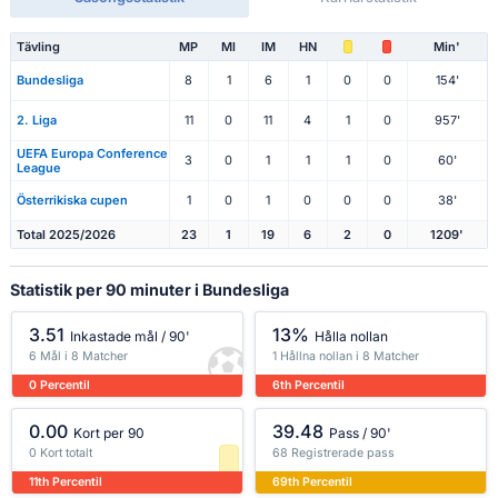
Tävling
MP
Ml
IM
HN
Min'
Bundesliga
8
1
6
1
0
0
154'
2. Liga
11
0
11
4
1
0
957'
UEFA Europa Conference
3
0
1
1
1
0
60'
League
Österrikiska cupen
1
0
1
0
0
0
38'
Total 2025/2026
23
1
19
6
2
0
1209'
Statistik per 90 minuter i Bundesliga
3.51
13%
Inkastade mål / 90'
Hålla nollan
6 Mål i 8 Matcher
1 Hållna nollan i 8 Matcher
0 Percentil
6th Percentil
0.00
39.48
Kort per 90
Pass / 90'
0 Kort totalt
68 Registrerade pass
11th Percentil
69th Percentil