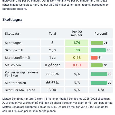
motsvarar 0.58 per 90 minuter. Deras Non-Penalty xG per 90 minuter är 0.51. Detta
sätter Matteo Schablass npxG output till 0.88 vilket sätter dem i topp 97 percentile av
Bundesliga spelare.
Skott tagna
Per 90
Skottdata
Total
Percentil
minuter
3
1.74
Skott tagna
76
2
1.16
Skott på mål
93
/ 3
1
0.58
Skott utanför mål
41
/ 3
0 gånger
0.00
Målstolpen
72
Konverteringsfrekvens
33.33%
N/A
99
För Skott
66.67%
N/A
Skottprecision
99
3.00
N/A
N/A
Skott Per Mål Gjorda
Matteo Schablas har tagit 3 skott i 8 matcher hittills i Bundesliga 2025/2026 säsongen.
Av 3 skotten var 2 skotten på mål och de andra 1 skotten var utanför mål. Det betyder att
Matteo Schablass skottprecision är 66.67%. De gör ett mål för varje 3.00 skott de tar
och tar 1.74 skott per 90 minuter på planen.