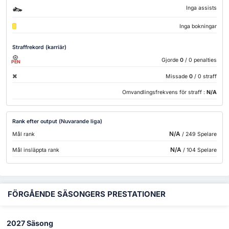
Inga assists
Inga bokningar
Straffrekord (karriär)
Gjorde
0
/ 0 penalties
PEN
Missade
0
/ 0 straff
Omvandlingsfrekvens för straff :
N/A
Rank efter output (Nuvarande liga)
N/A
Mål rank
/ 249 Spelare
N/A
Mål insläppta rank
/ 104 Spelare
FÖRGÅENDE SÄSONGERS PRESTATIONER
2027 Säsong