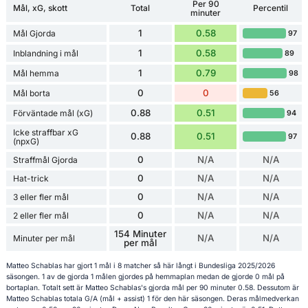
Per 90
Mål, xG, skott
Total
Percentil
minuter
1
0.58
Mål Gjorda
97
1
0.58
Inblandning i mål
89
1
0.79
Mål hemma
98
0
0
Mål borta
56
0.88
0.51
Förväntade mål (xG)
94
Icke straffbar xG
0.88
0.51
97
(npxG)
0
N/A
N/A
Straffmål Gjorda
0
N/A
N/A
Hat-trick
0
N/A
N/A
3 eller fler mål
0
N/A
N/A
2 eller fler mål
154 Minuter
N/A
N/A
Minuter per mål
per mål
Matteo Schablas har gjort 1 mål i 8 matcher så här långt i Bundesliga 2025/2026
säsongen. 1 av de gjorda 1 målen gjordes på hemmaplan medan de gjorde 0 mål på
bortaplan. Totalt sett är Matteo Schablas's gjorda mål per 90 minuter 0.58. Dessutom är
Matteo Schablas totala G/A (mål + assist) 1 för den här säsongen. Deras målmedverkan