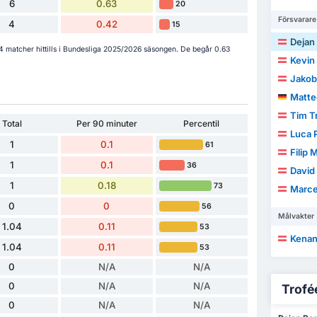
6
0.63
20
Försvarare
4
0.42
15
Dejan
 14 matcher hittills i Bundesliga 2025/2026 säsongen. De begår 0.63
Kevin
Jakob M
Matte
Tim 
Total
Per 90 minuter
Percentil
Luca 
1
0.1
61
Filip 
1
0.1
36
David
1
0.18
73
Marcel 
0
0
56
Målvakter
1.04
0.11
53
Kenan
1.04
0.11
53
0
N/A
N/A
0
N/A
N/A
Trofée
0
N/A
N/A