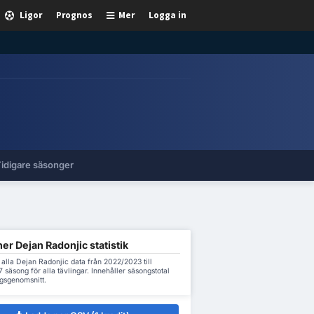
Ligor
Prognos
Mer
Logga in
idigare säsonger
er Dejan Radonjic statistik
alla Dejan Radonjic data från 2022/2023 till
säsong för alla tävlingar. Innehåller säsongstotal
gsgenomsnitt.