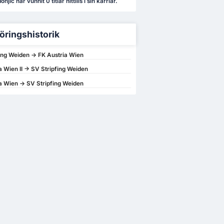
jic har vunnit 0 titlar hittills i sin karriär.
öringshistorik
ing Weiden -> FK Austria Wien
a Wien II -> SV Stripfing Weiden
a Wien -> SV Stripfing Weiden