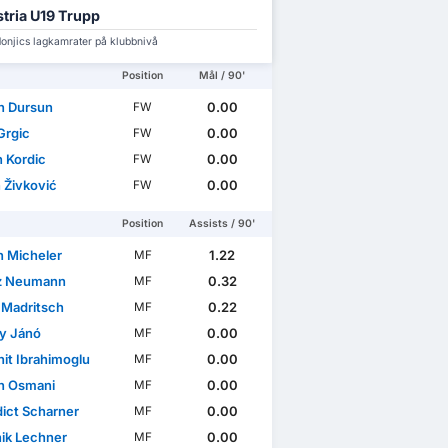
tria U19 Trupp
onjics lagkamrater på klubbnivå
Position
Mål / 90'
n Dursun
0.00
FW
Grgic
0.00
FW
n Kordic
0.00
FW
 Živković
0.00
FW
Position
Assists / 90'
n Micheler
1.22
MF
z Neumann
0.32
MF
 Madritsch
0.22
MF
y Jánó
0.00
MF
it Ibrahimoglu
0.00
MF
an Osmani
0.00
MF
ict Scharner
0.00
MF
ik Lechner
0.00
MF