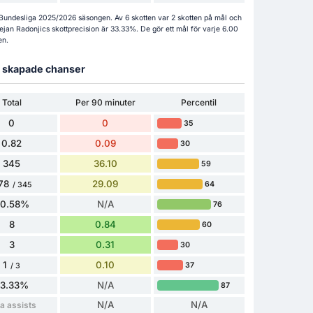
s i Bundesliga 2025/2026 säsongen. Av 6 skotten var 2 skotten på mål och
ejan Radonjics skottprecision är 33.33%. De gör ett mål för varje 6.00
en.
ch skapade chanser
Total
Per 90 minuter
Percentil
0
0
35
0.82
0.09
30
345
36.10
59
78
29.09
64
/ 345
80.58%
N/A
76
8
0.84
60
3
0.31
30
1
0.10
37
/ 3
33.33%
N/A
87
N/A
N/A
a assists