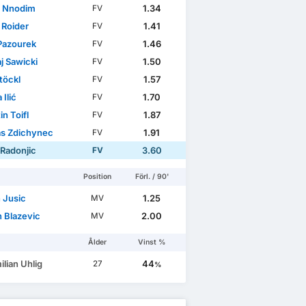
l Nnodim
1.34
FV
 Roider
1.41
FV
Pazourek
1.46
FV
j Sawicki
1.50
FV
töckl
1.57
FV
 Ilić
1.70
FV
in Toifl
1.87
FV
as Zdichynec
1.91
FV
 Radonjic
3.60
FV
Position
Förl. / 90'
 Jusic
1.25
MV
n Blazevic
2.00
MV
Ålder
Vinst %
lian Uhlig
44
27
%