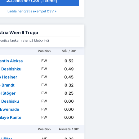
Ladda ner CSV (1 kredit)
Ladda ner gratis exempel CSV »
tria Wien II Trupp
onjics lagkamrater på klubbnivå
Position
Mål / 90'
antin Aleksa
0.52
FW
 Deshishku
0.49
FW
p Hosiner
0.45
FW
 Brandt
0.32
FW
l Stöger
0.25
FW
 Deshisku
0.00
FW
d Ewemade
0.00
FW
laye Kanté
0.00
FW
Position
Assists / 90'