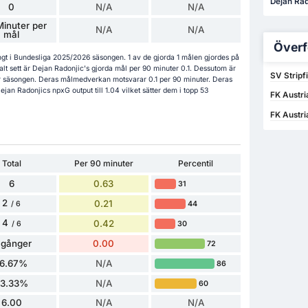
Dejan Radon
0
N/A
N/A
inuter per
N/A
N/A
mål
Överf
ångt i Bundesliga 2025/2026 säsongen. 1 av de gjorda 1 målen gjordes på
t sett är Dejan Radonjic's gjorda mål per 90 minuter 0.1. Dessutom är
SV Stripf
här säsongen. Deras målmedverkan motsvarar 0.1 per 90 minuter. Deras
ejan Radonjics npxG output till 1.04 vilket sätter dem i topp 53
FK Austri
FK Austri
Total
Per 90 minuter
Percentil
6
0.63
31
2
0.21
44
/ 6
4
0.42
30
/ 6
 gånger
0.00
72
16.67%
N/A
86
33.33%
N/A
60
6.00
N/A
N/A