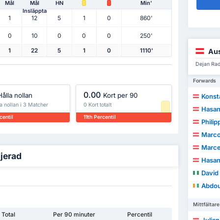
Mål
Mål
HN
Min'
Insläppta
1
12
5
1
0
860'
0
10
0
0
0
250'
Aus
1
22
5
1
0
1110'
Dejan Rad
Forwards
0.00
Hålla nollan
Kort per 90
Konst
a nollan i 3 Matcher
0 Kort totalt
Hasan
centil
11th Percentil
Philip
Marco
Marce
ljerad
Hasan
Davi
Abdou
Mittfältare
Total
Per 90 minuter
Percentil