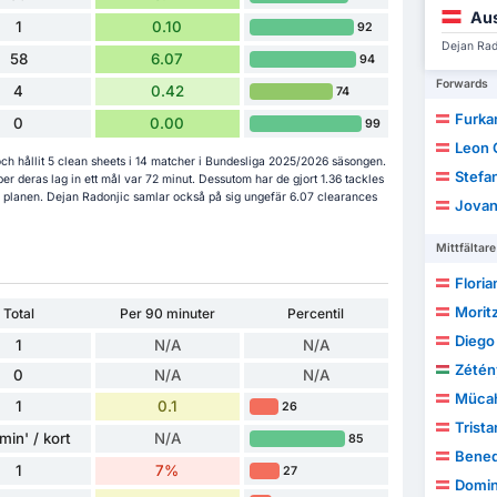
Aus
1
0.10
92
Dejan Rad
58
6.07
94
Forwards
4
0.42
74
Furka
0
0.00
99
Leon 
ch hållit 5 clean sheets i 14 matcher i Bundesliga 2025/2026 säsongen.
Stefa
er deras lag in ett mål var 72 minut. Dessutom har de gjort 1.36 tackles
 på planen. Dejan Radonjic samlar också på sig ungefär 6.07 clearances
Jovan
Mittfältare
Floria
Morit
Total
Per 90 minuter
Percentil
Diego
1
N/A
N/A
Zétén
0
N/A
N/A
Mücah
1
0.1
26
Trist
min' / kort
N/A
85
Bened
1
7%
27
Domin