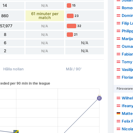
Julian
14
N/A
15
Rome
61 minuter per
Domin
860
23
match
Filip 
57,977
N/A
32
Phili
8
N/A
21
Marij
6
N/A
N/A
Osman
2
N/A
N/A
Fabia
Tomy 
Hålla nollan
Mål / 90'
Vasili
Flori
Försvarare
Wilhe
Ifean
Matte
Felix 
Nicol