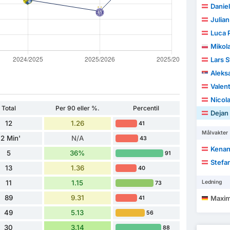
Danie
Julian
Luca 
Mikola
Lars S
Aleksa
Valent
Nicol
Total
Per 90 eller %.
Percentil
Dejan
12
1.26
41
Målvakter
2 Min'
N/A
43
Kenan
5
36%
91
Stefa
13
1.36
40
11
1.15
Ledning
73
89
9.31
Maximi
41
49
5.13
56
30
3.14
88