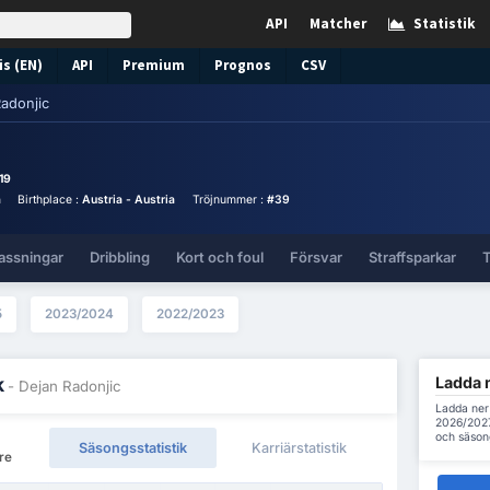
API
Matcher
Statistik
s (EN)
API
Premium
Prognos
CSV
adonjic
19
a
Birthplace :
Austria - Austria
Tröjnummer :
#39
assningar
Dribbling
Kort och foul
Försvar
Straffsparkar
T
5
2023/2024
2022/2023
Ladda n
k
- Dejan Radonjic
Ladda ner 
2026/2027 
och säson
Säsongsstatistik
Karriärstatistik
re