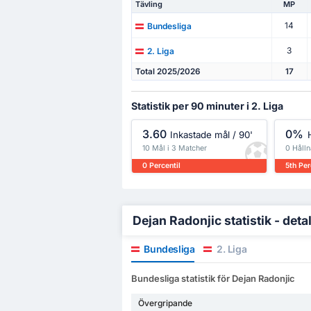
Tävling
MP
14
Bundesliga
3
2. Liga
Total 2025/2026
17
Statistik per 90 minuter i 2. Liga
3.60
0%
Inkastade mål / 90'
10 Mål i 3 Matcher
0 Hålln
0 Percentil
5th Per
Dejan Radonjic statistik - deta
Bundesliga
2. Liga
Bundesliga statistik för Dejan Radonjic
Övergripande