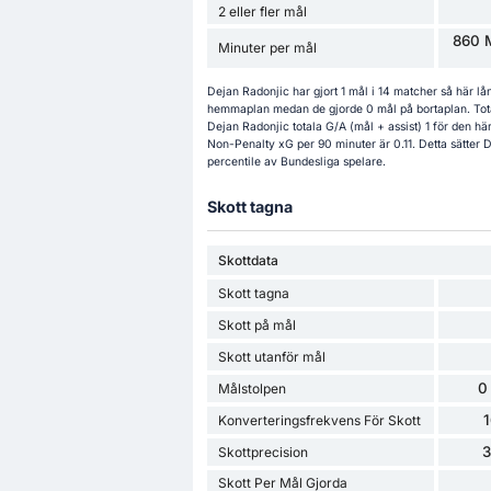
2 eller fler mål
860 M
Minuter per mål
Dejan Radonjic har gjort 1 mål i 14 matcher så här l
hemmaplan medan de gjorde 0 mål på bortaplan. Total
Dejan Radonjic totala G/A (mål + assist) 1 för den 
Non-Penalty xG per 90 minuter är 0.11. Detta sätter D
percentile av Bundesliga spelare.
Skott tagna
Skottdata
Skott tagna
Skott på mål
Skott utanför mål
0
Målstolpen
Konverteringsfrekvens För Skott
Skottprecision
Skott Per Mål Gjorda