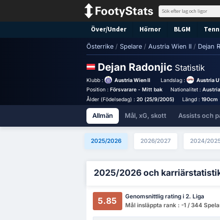
Över/Under
Hörnor
BLGM
Tenni
Österrike
/
Spelare
/
Austria Wien II
/
Dejan R
Dejan Radonjic
Statistik
Klubb :
Austria Wien II
Landslag :
Austria U
Position :
Försvarare - Mitt bak
Nationalitet :
Austri
Ålder (Födelsedag) :
20 (25/9/2005)
Längd :
190cm
Allmän
Mål, xG, skott
Assists och p
2025/2026
2026/2027
2024/202
2025/2026 och karriärstatisti
Genomsnittlig rating i 2. Liga
5.85
Mål insläppta rank : -1 / 344 Spela