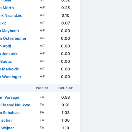
 Höller
0.32
MF
o Mörth
0.25
MF
ik Nisandzic
0.10
MF
Lukic
0.07
MF
pp Maybach
0.00
MF
an Österreicher
0.00
MF
 Abdi
0.00
MF
n Jankovic
0.00
MF
Baotic
0.00
MF
je Markovic
0.00
MF
an Wustinger
0.00
MF
Position
Förl. / 90'
lm Vorsager
0.83
FV
yiIfeanyi Ndukwe
0.91
FV
o Schablas
1.03
FV
Fischer
1.06
FV
a Wojnar
1.19
FV