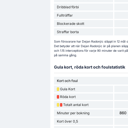
Dribblad förbi
Fullträffar
Blockerade skott
Straffar borta
Som försvarare har Dejan Radonjic släppt in 12 mål o
Det betyder att när Dejan Radonjic är på planen släpp
och 1.15 interceptions för varje 90 minuter de varit
på samma gång.
Gula kort, röda kort och foulstatistik
Kort och foul
Gula Kort
Röda kort
Totalt antal kort
860 
Minuter per bokning
Kort över 0,5