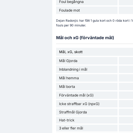
Foul begångna
Foulade mot
Dejan Radonjic har fått 1 gula kort och 0 röda kort i
fouls per 90 minuter.
Mål och xG (förväntade mål)
Mål, xG, skott
Mål Gjorda
Inblandning i mål
Mål hemma
Mål borta
Förväntade mål (xG)
Icke straffbar xG (npxG)
Straffmål Gjorda
Hat-trick
3 eller fler mål