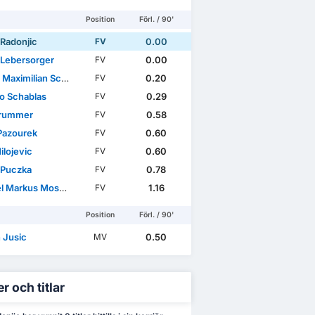
Position
Förl. / 90'
 Radonjic
0.00
FV
 Lebersorger
0.00
FV
aximilian Schöller
0.20
FV
o Schablas
0.29
FV
Trummer
0.58
FV
Pazourek
0.60
FV
Milojevic
0.60
FV
 Puczka
0.78
FV
Markus Moswitzer
1.16
FV
Position
Förl. / 90'
 Jusic
0.50
MV
r och titlar