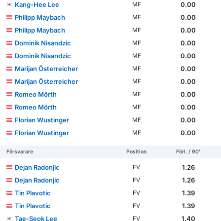
Kang-Hee Lee
0.00
MF
Philipp Maybach
0.00
MF
Philipp Maybach
0.00
MF
Dominik Nisandzic
0.00
MF
Dominik Nisandzic
0.00
MF
Marijan Österreicher
0.00
MF
Marijan Österreicher
0.00
MF
Romeo Mörth
0.00
MF
Romeo Mörth
0.00
MF
Florian Wustinger
0.00
MF
Florian Wustinger
0.00
MF
Försvarare
Position
Förl. / 90'
Dejan Radonjic
1.26
FV
Dejan Radonjic
1.26
FV
Tin Plavotic
1.39
FV
Tin Plavotic
1.39
FV
Tae-Seok Lee
1.40
FV