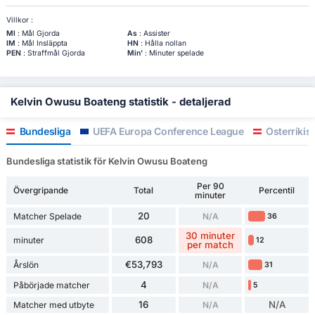
Villkor :
Ml
: Mål Gjorda
As
: Assister
IM
: Mål Insläppta
HN
: Hålla nollan
PEN
: Straffmål Gjorda
Min'
: Minuter spelade
Kelvin Owusu Boateng statistik - detaljerad
Bundesliga
UEFA Europa Conference League
Österrikis
Bundesliga statistik för Kelvin Owusu Boateng
Per 90
Övergripande
Total
Percentil
minuter
20
Matcher Spelade
N/A
36
30 minuter
608
minuter
12
per match
€53,793
Årslön
N/A
31
4
Påbörjade matcher
N/A
5
16
N/A
Matcher med utbyte
N/A