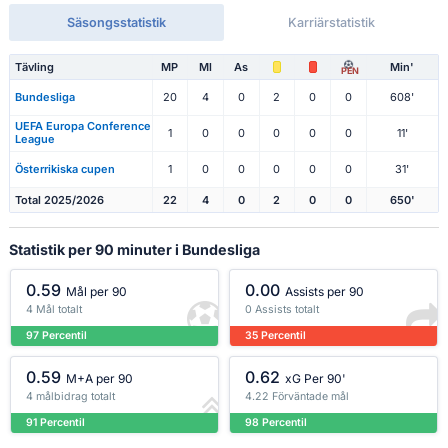
Säsongsstatistik
Karriärstatistik
Tävling
MP
Ml
As
Min'
PEN
Bundesliga
20
4
0
2
0
0
608'
UEFA Europa Conference
1
0
0
0
0
0
11'
League
Österrikiska cupen
1
0
0
0
0
0
31'
Total 2025/2026
22
4
0
2
0
0
650'
Statistik per 90 minuter i Bundesliga
0.59
0.00
Mål per 90
Assists per 90
4 Mål totalt
0 Assists totalt
97 Percentil
35 Percentil
0.59
0.62
M+A per 90
xG Per 90'
4 målbidrag totalt
4.22 Förväntade mål
91 Percentil
98 Percentil