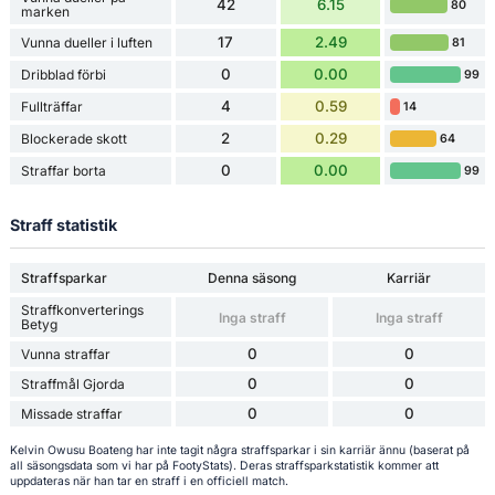
42
6.15
80
marken
17
2.49
Vunna dueller i luften
81
0
0.00
Dribblad förbi
99
4
0.59
Fullträffar
14
2
0.29
Blockerade skott
64
0
0.00
Straffar borta
99
Straff statistik
Straffsparkar
Denna säsong
Karriär
Straffkonverterings
Inga straff
Inga straff
Betyg
0
0
Vunna straffar
0
0
Straffmål Gjorda
0
0
Missade straffar
Kelvin Owusu Boateng har inte tagit några straffsparkar i sin karriär ännu (baserat på
all säsongsdata som vi har på FootyStats). Deras straffsparkstatistik kommer att
uppdateras när han tar en straff i en officiell match.