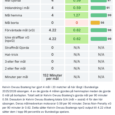
4
0.59
Mål Gjorda
97
4
0.59
Inblandning i mål
91
4
1.27
Mål hemma
99
0
0
Mål borta
56
4.22
0.62
Förväntade mål (xG)
98
Icke straffbar xG
4.22
0.62
99
(npxG)
0
N/A
N/A
Straffmål Gjorda
0
N/A
N/A
Hat-trick
0
N/A
N/A
3 eller fler mål
0
N/A
N/A
2 eller fler mål
152 Minuter
N/A
N/A
Minuter per mål
per mål
Kelvin Owusu Boateng har gjort 4 mål i 20 matcher så här långt i Bundesliga
2025/2026 säsongen. 4 av de gjorda 4 målen gjordes på hemmaplan medan de gjorde
0 mål på bortaplan. Totalt sett är Kelvin Owusu Boateng's gjorda mål per 90 minuter
0.59. Dessutom är Kelvin Owusu Boateng totala G/A (mål + assist) 4 för den här
säsongen. Deras målmedverkan motsvarar 0.59 per 90 minuter. Deras Non-Penalty xG
per 90 minuter är 0.62. Detta sätter Kelvin Owusu Boatengs npxG output till 4.22 vilket
sätter dem i topp 99 percentile av Bundesliga spelare.