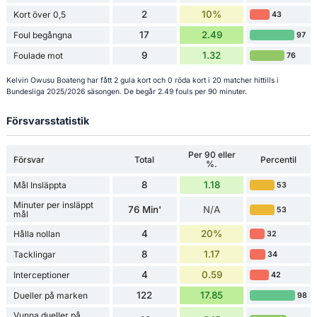
2
10%
Kort över 0,5
43
17
2.49
Foul begångna
97
9
1.32
Foulade mot
76
Kelvin Owusu Boateng har fått 2 gula kort och 0 röda kort i 20 matcher hittills i
Bundesliga 2025/2026 säsongen. De begår 2.49 fouls per 90 minuter.
Försvarsstatistik
Per 90 eller
Försvar
Total
Percentil
%.
8
1.18
Mål Insläppta
53
Minuter per insläppt
76 Min'
N/A
53
mål
4
20%
Hålla nollan
32
8
1.17
Tacklingar
34
4
0.59
Interceptioner
42
122
17.85
Dueller på marken
98
Vunna dueller på