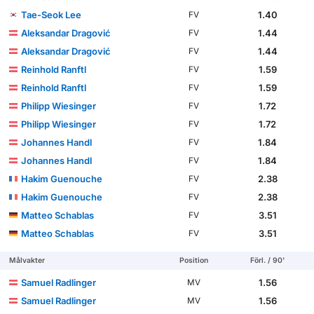
Tae-Seok Lee
1.40
FV
Aleksandar Dragović
1.44
FV
Aleksandar Dragović
1.44
FV
Reinhold Ranftl
1.59
FV
Reinhold Ranftl
1.59
FV
Philipp Wiesinger
1.72
FV
Philipp Wiesinger
1.72
FV
Johannes Handl
1.84
FV
Johannes Handl
1.84
FV
Hakim Guenouche
2.38
FV
Hakim Guenouche
2.38
FV
Matteo Schablas
3.51
FV
Matteo Schablas
3.51
FV
Målvakter
Position
Förl. / 90'
Samuel Radlinger
1.56
MV
Samuel Radlinger
1.56
MV