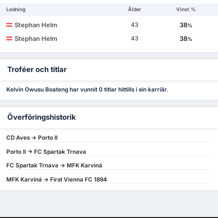
Ledning
Ålder
Vinst %
Stephan Helm
38
43
%
Stephan Helm
38
43
%
Troféer och titlar
Kelvin Owusu Boateng har vunnit 0 titlar hittills i sin karriär.
Överföringshistorik
CD Aves -> Porto II
Porto II -> FC Spartak Trnava
FC Spartak Trnava -> MFK Karviná
MFK Karviná -> First Vienna FC 1894