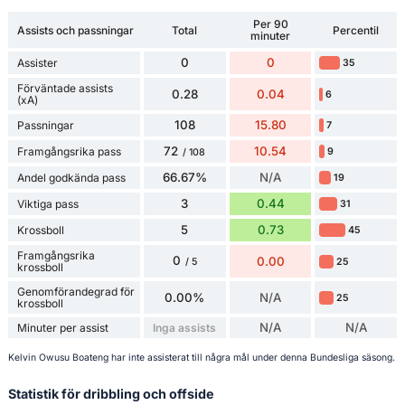
Per 90
Assists och passningar
Total
Percentil
minuter
0
0
Assister
35
Förväntade assists
0.28
0.04
6
(xA)
108
15.80
Passningar
7
72
10.54
Framgångsrika pass
9
/ 108
66.67%
N/A
Andel godkända pass
19
3
0.44
Viktiga pass
31
5
0.73
Krossboll
45
Framgångsrika
0
0.00
25
/ 5
krossboll
Genomförandegrad för
0.00%
N/A
25
krossboll
N/A
N/A
Minuter per assist
Inga assists
Kelvin Owusu Boateng har inte assisterat till några mål under denna Bundesliga säsong.
Statistik för dribbling och offside