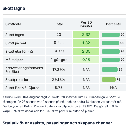
Skott tagna
Per 90
Skottdata
Total
Percentil
minuter
23
3.37
Skott tagna
97
9
1.32
Skott på mål
96
/ 23
14
2.05
Skott utanför mål
97
/ 23
1 gånger
0.15
Målstolpen
97
Konverteringsfrekvens
17.39%
N/A
87
För Skott
39.13%
N/A
Skottprecision
75
5.75
N/A
N/A
Skott Per Mål Gjorda
Kelvin Owusu Boateng har tagit 23 skott i 20 matcher hittills i Bundesliga 2025/2026
säsongen. Av 23 skotten var 9 skotten på mål och de andra 14 skotten var utanför mål.
Det betyder att Kelvin Owusu Boatengs skottprecision är 39.13%. De gör ett mål för
varje 5.75 skott de tar och tar 3.37 skott per 90 minuter på planen.
Statistik över assists, passningar och skapade chanser