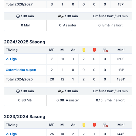
Total 2026/2027
3
1
0
0
0
0
157'
/ 90 min
/ 90 min
Erhållna kort / 90 min
0
Mål
0
Assister
0
Erhållna kort
2024/2025 Säsong
Tävling
MP
Ml
As
Min'
PEN
2. Liga
18
11
1
2
0
0
1200'
Österrikiska cupen
2
1
0
0
0
0
131'
Total 2024/2025
20
12
1
2
0
0
1331'
/ 90 min
/ 90 min
Erhållna kort / 90 min
0.83
Mål
0.08
Assister
0.15
Erhållna kort
2023/2024 Säsong
Tävling
MP
Ml
As
Min'
PEN
2. Liga
25
10
2
7
1
0
1446'