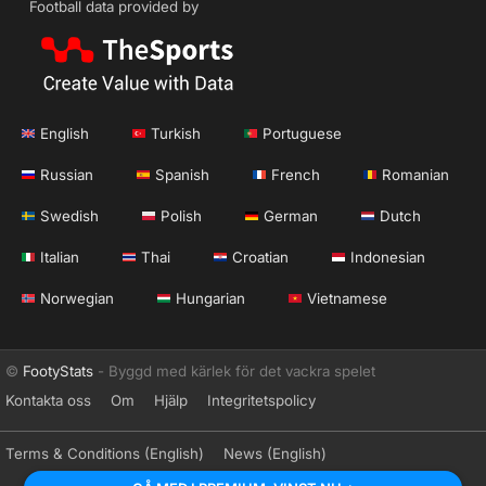
Football data provided by
English
Turkish
Portuguese
Russian
Spanish
French
Romanian
Swedish
Polish
German
Dutch
Italian
Thai
Croatian
Indonesian
Norwegian
Hungarian
Vietnamese
©
FootyStats
- Byggd med kärlek för det vackra spelet
Kontakta oss
Om
Hjälp
Integritetspolicy
Terms & Conditions (English)
News (English)