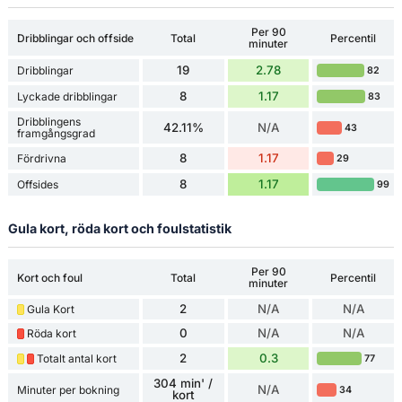
Per 90
Dribblingar och offside
Total
Percentil
minuter
19
2.78
Dribblingar
82
8
1.17
Lyckade dribblingar
83
Dribblingens
42.11%
N/A
43
framgångsgrad
8
1.17
Fördrivna
29
8
1.17
Offsides
99
Gula kort, röda kort och foulstatistik
Per 90
Kort och foul
Total
Percentil
minuter
2
N/A
N/A
Gula Kort
0
N/A
N/A
Röda kort
2
0.3
Totalt antal kort
77
304 min' /
N/A
Minuter per bokning
34
kort