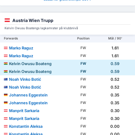
Austria Wien Trupp
Kelvin Owusu Boatengs lagkamrater på klubbnivå
Forwards
Position
Mål / 90'
Marko Raguz
1.61
FW
Marko Raguz
1.61
FW
Kelvin Owusu Boateng
0.59
FW
Kelvin Owusu Boateng
0.59
FW
Noah Vinko Botić
0.52
FW
Noah Vinko Botić
0.52
FW
Johannes Eggestein
0.35
FW
Johannes Eggestein
0.35
FW
Manprit Sarkaria
0.30
FW
Manprit Sarkaria
0.30
FW
Konstantin Aleksa
0.00
FW
Konstantin Aleksa
0.00
FW