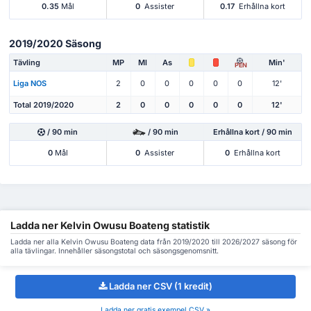
0.35
Mål
0
Assister
0.17
Erhållna kort
2019/2020 Säsong
Tävling
MP
Ml
As
Min'
PEN
Liga NOS
2
0
0
0
0
0
12'
Total 2019/2020
2
0
0
0
0
0
12'
/ 90 min
/ 90 min
Erhållna kort / 90 min
0
Mål
0
Assister
0
Erhållna kort
Ladda ner Kelvin Owusu Boateng statistik
Ladda ner alla Kelvin Owusu Boateng data från 2019/2020 till 2026/2027 säsong för
alla tävlingar. Innehåller säsongstotal och säsongsgenomsnitt.
Ladda ner CSV (1 kredit)
Ladda ner gratis exempel CSV »