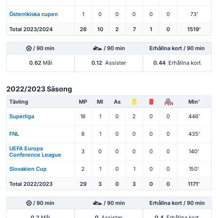
Österrikiska cupen
1
0
0
0
0
0
73'
Total 2023/2024
26
10
2
7
1
0
1519'
/ 90 min
/ 90 min
Erhållna kort / 90 min
0.62
Mål
0.12
Assister
0.44
Erhållna kort
2022/2023 Säsong
Tävling
MP
Ml
As
Min'
PEN
Superliga
16
1
0
2
0
0
446'
FNL
8
1
0
0
0
0
435'
UEFA Europa
3
0
0
0
0
0
140'
Conference League
Slovakien Cup
2
1
0
1
0
0
150'
Total 2022/2023
29
3
0
3
0
0
1171'
/ 90 min
/ 90 min
Erhållna kort / 90 min
0.2
Mål
0
Assister
0.4
Erhållna kort