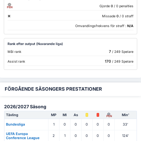
Gjorde
0
/ 0 penalties
PEN
Missade
0
/ 0 straff
Omvandlingsfrekvens för straff :
N/A
Rank efter output (Nuvarande liga)
7
Mål rank
/ 249 Spelare
170
Assist rank
/ 249 Spelare
FÖRGÅENDE SÄSONGERS PRESTATIONER
2026/2027 Säsong
Tävling
MP
Ml
As
Min'
PEN
Bundesliga
1
0
0
0
0
0
33'
UEFA Europa
2
1
0
0
0
0
124'
Conference League