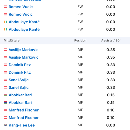
Romeo Vucic
0.00
FW
Romeo Vucic
0.00
FW
Abdoulaye Kanté
0.00
FW
Abdoulaye Kanté
0.00
FW
Mittfältare
Position
Assists / 90'
Vasilije Markovic
0.35
MF
Vasilije Markovic
0.35
MF
Dominik Fitz
0.33
MF
Dominik Fitz
0.33
MF
Sanel Saljic
0.33
MF
Sanel Saljic
0.33
MF
Abobkar Bari
0.15
MF
Abobkar Bari
0.15
MF
Manfred Fischer
0.10
MF
Manfred Fischer
0.10
MF
Kang-Hee Lee
0.00
MF