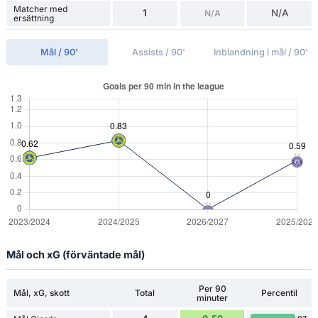
Matcher med
1
N/A
N/A
ersättning
Mål / 90'
Assists / 90'
Inblandning i mål / 90'
Mål och xG (förväntade mål)
Per 90
Mål, xG, skott
Total
Percentil
minuter