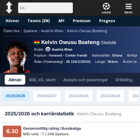
LIGOR
MENY
Hörnor
Tennis (EN)
API
Premium
Prognos
Österrike
/
Spelare
/
Austria Wien
/
Kelvin Owusu Boateng
Kelvin Owusu Boateng
Statistik
Klubb :
Austria Wien
Position :
Forward - Center framåt
Nationalitet :
Ghana
Birthpla
Ålder (Födelsedag) :
26 (24/3/2000)
Längd :
184cm
Årslön (eur
Allmän
Mål, xG, skott
Assists och passningar
Dribbling
2025/2026
2026/2027
2024/2025
2023/2024
202
2025/2026 och karriärstatistik
- Kelvin Owusu Boateng
Genomsnittlig rating i Bundesliga
6.30
Mål rank : 7 / 249 Spelare