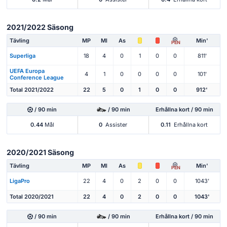
2021/2022 Säsong
Tävling
MP
Ml
As
Min'
PEN
Superliga
18
4
0
1
0
0
811'
UEFA Europa
4
1
0
0
0
0
101'
Conference League
Total 2021/2022
22
5
0
1
0
0
912'
/ 90 min
/ 90 min
Erhållna kort / 90 min
0.44
Mål
0
Assister
0.11
Erhållna kort
2020/2021 Säsong
Tävling
MP
Ml
As
Min'
PEN
LigaPro
22
4
0
2
0
0
1043'
Total 2020/2021
22
4
0
2
0
0
1043'
/ 90 min
/ 90 min
Erhållna kort / 90 min