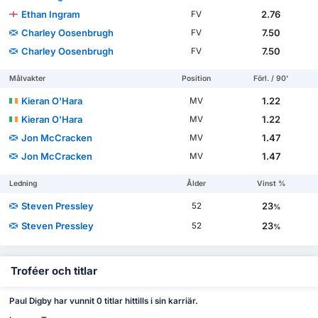
Ethan Ingram
2.76
FV
Charley Oosenbrugh
7.50
FV
Charley Oosenbrugh
7.50
FV
Målvakter
Position
Förl. / 90'
Kieran O'Hara
1.22
MV
Kieran O'Hara
1.22
MV
Jon McCracken
1.47
MV
Jon McCracken
1.47
MV
Ledning
Ålder
Vinst %
Steven Pressley
23
52
%
Steven Pressley
23
52
%
Troféer och titlar
Paul Digby har vunnit 0 titlar hittills i sin karriär.