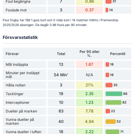
7
0.86
Foul begångna
31
3
0.37
Foulade mot
14
Paul Digby har fått 1 gula kort och 0 röda kort i 14 matcher hittills i Premiership
2025/2026 säsongen. De begår 0.86 fouls per 90 minuter.
Försvarsstatistik
Per 90 eller
Försvar
Total
Percentil
%.
13
1.67
Mål Insläppta
18
Minuter per insläppt
54 Min'
N/A
18
mål
3
21%
Hålla nollan
35
19
2.35
Tacklingar
86
10
1.23
Interceptioner
82
63
7.78
Dueller på marken
22
Vunna dueller på
40
4.94
52
marken
18
2.22
Vunna dueller i luften
71