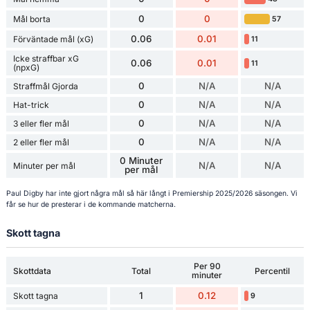
0
0
Mål borta
57
0.06
0.01
Förväntade mål (xG)
11
Icke straffbar xG
0.06
0.01
11
(npxG)
0
N/A
N/A
Straffmål Gjorda
0
N/A
N/A
Hat-trick
0
N/A
N/A
3 eller fler mål
0
N/A
N/A
2 eller fler mål
0 Minuter
N/A
N/A
Minuter per mål
per mål
Paul Digby har inte gjort några mål så här långt i Premiership 2025/2026 säsongen. Vi
får se hur de presterar i de kommande matcherna.
Skott tagna
Per 90
Skottdata
Total
Percentil
minuter
1
0.12
Skott tagna
9