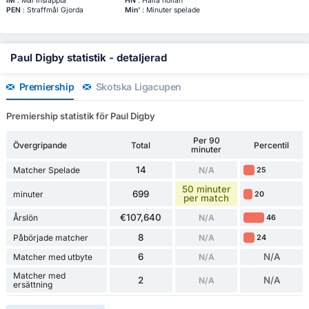
IM
: Mål Insläppta
HN
: Hålla nollan
PEN
: Straffmål Gjorda
Min'
: Minuter spelade
Paul Digby statistik - detaljerad
Premiership
Skotska Ligacupen
Premiership statistik för Paul Digby
Per 90
Övergripande
Total
Percentil
minuter
14
Matcher Spelade
N/A
25
50 minuter
699
minuter
20
per match
€107,640
Årslön
N/A
46
8
Påbörjade matcher
N/A
24
6
N/A
Matcher med utbyte
N/A
Matcher med
2
N/A
N/A
ersättning