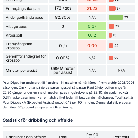
172
21.23
Framgångsrika pass
34
/ 209
82.30%
N/A
Andel godkända pass
72
3
0.37
Viktiga pass
27
1
0.12
Krossboll
15
Framgångsrika
0
0.00
22
/ 1
krossboll
Genomförandegrad för
0.00%
N/A
22
krossboll
699 Minuter
N/A
N/A
Minuter per assist
per assist
Paul Digby har assisterat till 1 assists i 14 matcher så här långt i Premiership 2025/2026
säsongen. Om vi tittar på deras passningsspel så passar Paul Digby bollen ungefär
25.80 gånger under en match med en passningsfrekvens på 82.30. de spelar också
0.37 nyckelpassningar varje match vilket leder till betydande målchanser. Totalt sett är
Paul Digbys xA (Expected Assists) output 0.13 per 90 minuter. Denna statistik placerar
dem över 52 procent av spelarna i Premiership.
Statistik för dribbling och offside
Per 90
Dribblingar och offside
Total
Percentil