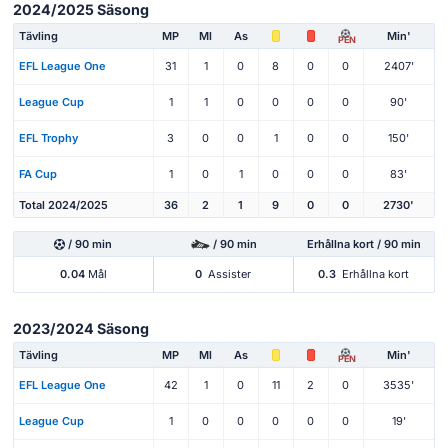
2024/2025 Säsong
Tävling
MP
Ml
As
Min'
PEN
EFL League One
31
1
0
8
0
0
2407'
League Cup
1
1
0
0
0
0
90'
EFL Trophy
3
0
0
1
0
0
150'
FA Cup
1
0
1
0
0
0
83'
Total 2024/2025
36
2
1
9
0
0
2730'
/ 90 min
/ 90 min
Erhållna kort / 90 min
0.04
Mål
0
Assister
0.3
Erhållna kort
2023/2024 Säsong
Tävling
MP
Ml
As
Min'
PEN
EFL League One
42
1
0
11
2
0
3535'
League Cup
1
0
0
0
0
0
19'