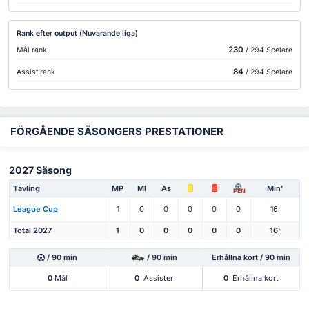
Rank efter output (Nuvarande liga)
230
Mål rank
/ 294 Spelare
84
Assist rank
/ 294 Spelare
FÖRGÅENDE SÄSONGERS PRESTATIONER
2027 Säsong
Tävling
MP
Ml
As
Min'
PEN
League Cup
1
0
0
0
0
0
16'
Total 2027
1
0
0
0
0
0
16'
/ 90 min
/ 90 min
Erhållna kort / 90 min
0
Mål
0
Assister
0
Erhållna kort