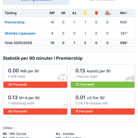
Tävling
MP
Ml
As
Min'
PEN
Premiership
14
0
1
1
0
0
699'
Skotska Ligacupen
4
0
0
1
0
0
287'
Total 2025/2026
18
0
1
2
0
0
986'
Statistik per 90 minuter i Premiership
0.00
0.13
Mål per 90
Assists per 90
0 Mål totalt
1 Assists totalt
36 Percentil
72 Percentil
0.13
0.01
M+A per 90
xG Per 90'
1 målbidrag totalt
0.06 Förväntade mål
46 Percentil
11 Percentil
Villkor :
Ml
: Mål Gjorda
As
: Assister