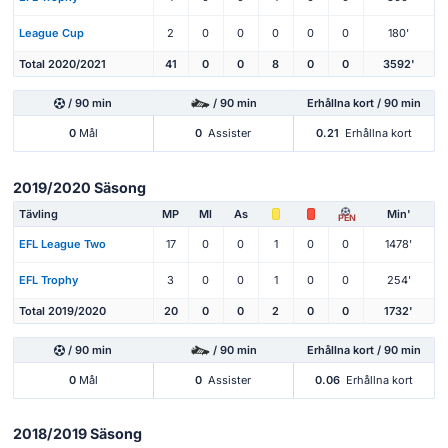
League Cup
2
0
0
0
0
0
180'
Total 2020/2021
41
0
0
8
0
0
3592'
/ 90 min
/ 90 min
Erhållna kort / 90 min
0
Mål
0
Assister
0.21
Erhållna kort
2019/2020 Säsong
Tävling
MP
Ml
As
Min'
PEN
EFL League Two
17
0
0
1
0
0
1478'
EFL Trophy
3
0
0
1
0
0
254'
Total 2019/2020
20
0
0
2
0
0
1732'
/ 90 min
/ 90 min
Erhållna kort / 90 min
0
Mål
0
Assister
0.06
Erhållna kort
2018/2019 Säsong