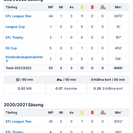
Tävling
MP
Ml
As
Min'
PEN
EFL League One
44
1
3
11
0
0
3870'
League Cup
1
0
0
0
0
0
15'
EFL Trophy
3
1
0
0
0
0
197'
FA Cup
5
0
0
1
0
0
450'
Klubbvänskapsmatcher
2
0
0
0
0
0
136'
3
Total 2021/2022
55
2
3
12
0
0
4668'
/ 90 min
/ 90 min
Erhållna kort / 90 min
0.02
Mål
0.07
Assister
0.26
Erhållna kort
2020/2021 Säsong
Tävling
MP
Ml
As
Min'
PEN
EFL League Two
35
0
0
7
0
0
3052'
EFL Trophy
4
0
0
1
0
0
360'