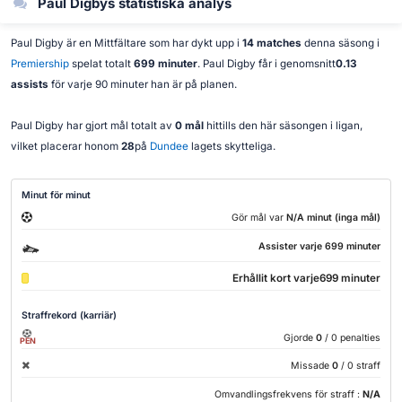
Paul Digbys statistiska analys
Paul Digby är en Mittfältare som har dykt upp i
14 matches
denna säsong i
Premiership
spelat totalt
699 minuter
. Paul Digby får i genomsnitt
0.13
assists
för varje 90 minuter han är på planen.
Paul Digby har gjort mål totalt av
0 mål
hittills den här säsongen i ligan,
vilket placerar honom
28
på
Dundee
lagets skytteliga.
Minut för minut
Gör mål var
N/A minut (inga mål)
Assister varje 699 minuter
Erhållit kort varje699 minuter
Straffrekord (karriär)
Gjorde
0
/ 0 penalties
PEN
Missade
0
/ 0 straff
Omvandlingsfrekvens för straff :
N/A