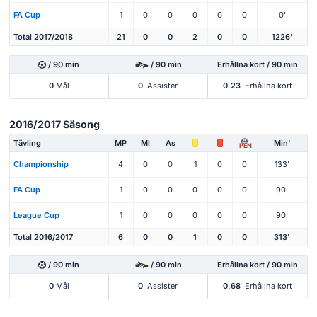
FA Cup
1
0
0
0
0
0
0'
Total 2017/2018
21
0
0
2
0
0
1226'
/ 90 min
/ 90 min
Erhållna kort / 90 min
0
Mål
0
Assister
0.23
Erhållna kort
2016/2017 Säsong
Tävling
MP
Ml
As
Min'
PEN
Championship
4
0
0
1
0
0
133'
FA Cup
1
0
0
0
0
0
90'
League Cup
1
0
0
0
0
0
90'
Total 2016/2017
6
0
0
1
0
0
313'
/ 90 min
/ 90 min
Erhållna kort / 90 min
0
Mål
0
Assister
0.68
Erhållna kort