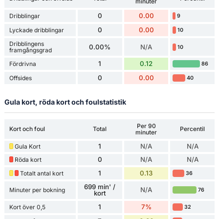
minuter
0
0.00
Dribblingar
9
0
0.00
Lyckade dribblingar
10
Dribblingens
0.00%
N/A
10
framgångsgrad
1
0.12
Fördrivna
86
0
0.00
Offsides
40
Gula kort, röda kort och foulstatistik
Per 90
Kort och foul
Total
Percentil
minuter
1
N/A
N/A
Gula Kort
0
N/A
N/A
Röda kort
1
0.13
Totalt antal kort
36
699 min' /
N/A
Minuter per bokning
76
kort
1
7%
Kort över 0,5
32