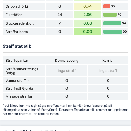
6
0.74
Dribblad förbi
35
24
2.96
Fullträffar
70
7
0.86
Blockerade skott
94
0
0.00
Straffar borta
99
Straff statistik
Straffsparkar
Denna säsong
Karriär
Straffkonverterings
Inga straff
Inga straff
Betyg
0
0
Vunna straffar
0
0
Straffmål Gjorda
0
0
Missade straffar
Paul Digby har inte tagit några straffsparkar i sin karriär ännu (baserat på all
säsongsdata som vi har på FootyStats). Deras straffsparkstatistik kommer att uppdateras
när han tar en straff i en officiell match.