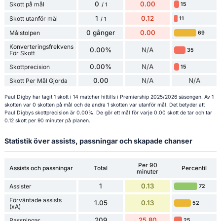
0
0.00
Skott på mål
15
/ 1
1
0.12
Skott utanför mål
11
/ 1
0 gånger
0.00
Målstolpen
69
Konverteringsfrekvens
0.00%
N/A
35
För Skott
0.00%
N/A
Skottprecision
15
0.00
N/A
N/A
Skott Per Mål Gjorda
Paul Digby har tagit 1 skott i 14 matcher hittills i Premiership 2025/2026 säsongen. Av 1
skotten var 0 skotten på mål och de andra 1 skotten var utanför mål. Det betyder att
Paul Digbys skottprecision är 0.00%. De gör ett mål för varje 0.00 skott de tar och tar
0.12 skott per 90 minuter på planen.
Statistik över assists, passningar och skapade chanser
Per 90
Assists och passningar
Total
Percentil
minuter
1
0.13
Assister
72
Förväntade assists
1.05
0.13
52
(xA)
209
25.80
Passningar
25