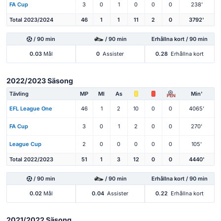
FA Cup
3
0
1
0
0
0
238'
Total 2023/2024
46
1
1
11
2
0
3792'
/ 90 min
/ 90 min
Erhållna kort / 90 min
0.03
Mål
0
Assister
0.28
Erhållna kort
2022/2023 Säsong
Tävling
MP
Ml
As
Min'
PEN
EFL League One
46
1
2
10
0
0
4065'
FA Cup
3
0
1
2
0
0
270'
League Cup
2
0
0
0
0
0
105'
Total 2022/2023
51
1
3
12
0
0
4440'
/ 90 min
/ 90 min
Erhållna kort / 90 min
0.02
Mål
0.04
Assister
0.22
Erhållna kort
2021/2022 Säsong