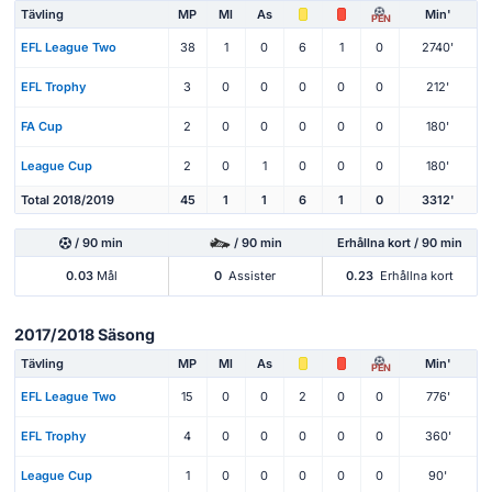
Tävling
MP
Ml
As
Min'
PEN
EFL League Two
38
1
0
6
1
0
2740'
EFL Trophy
3
0
0
0
0
0
212'
FA Cup
2
0
0
0
0
0
180'
League Cup
2
0
1
0
0
0
180'
Total 2018/2019
45
1
1
6
1
0
3312'
/ 90 min
/ 90 min
Erhållna kort / 90 min
0.03
Mål
0
Assister
0.23
Erhållna kort
2017/2018 Säsong
Tävling
MP
Ml
As
Min'
PEN
EFL League Two
15
0
0
2
0
0
776'
EFL Trophy
4
0
0
0
0
0
360'
League Cup
1
0
0
0
0
0
90'