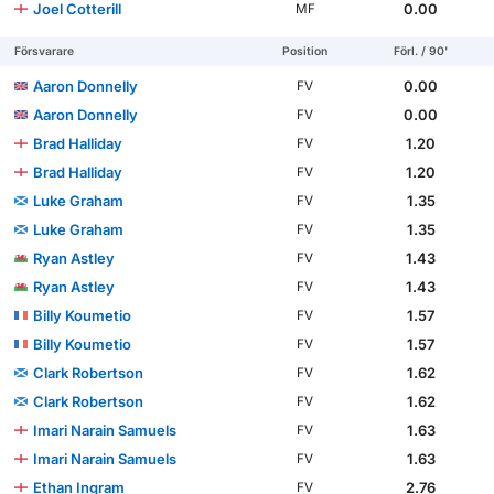
Joel Cotterill
0.00
MF
Försvarare
Position
Förl. / 90'
Aaron Donnelly
0.00
FV
Aaron Donnelly
0.00
FV
Brad Halliday
1.20
FV
Brad Halliday
1.20
FV
Luke Graham
1.35
FV
Luke Graham
1.35
FV
Ryan Astley
1.43
FV
Ryan Astley
1.43
FV
Billy Koumetio
1.57
FV
Billy Koumetio
1.57
FV
Clark Robertson
1.62
FV
Clark Robertson
1.62
FV
Imari Narain Samuels
1.63
FV
Imari Narain Samuels
1.63
FV
Ethan Ingram
2.76
FV