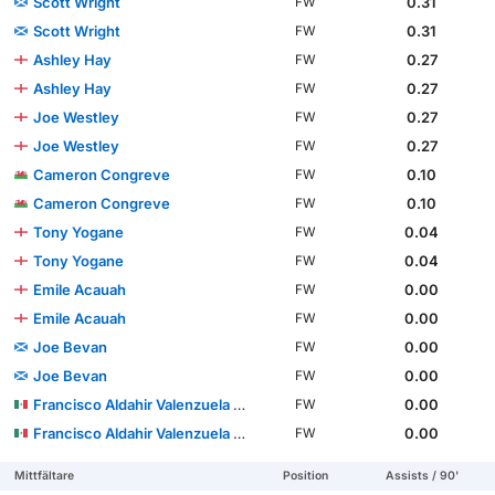
Scott Wright
0.31
FW
Scott Wright
0.31
FW
Ashley Hay
0.27
FW
Ashley Hay
0.27
FW
Joe Westley
0.27
FW
Joe Westley
0.27
FW
Cameron Congreve
0.10
FW
Cameron Congreve
0.10
FW
Tony Yogane
0.04
FW
Tony Yogane
0.04
FW
Emile Acauah
0.00
FW
Emile Acauah
0.00
FW
Joe Bevan
0.00
FW
Joe Bevan
0.00
FW
Francisco Aldahir Valenzuela López
0.00
FW
Francisco Aldahir Valenzuela López
0.00
FW
Mittfältare
Position
Assists / 90'