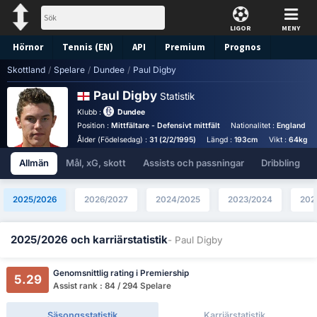
LIGOR
MENY
Hörnor
Tennis (EN)
API
Premium
Prognos
Skottland
/
Spelare
/
Dundee
/
Paul Digby
Paul Digby
Statistik
Klubb :
Dundee
Position :
Mittfältare - Defensivt mittfält
Nationalitet :
England
Ålder (Födelsedag) :
31 (2/2/1995)
Längd :
193cm
Vikt :
64kg
Allmän
Mål, xG, skott
Assists och passningar
Dribbling
2025/2026
2026/2027
2024/2025
2023/2024
202
2025/2026 och karriärstatistik
- Paul Digby
Genomsnittlig rating i Premiership
5.29
Assist rank : 84 / 294 Spelare
Säsongsstatistik
Karriärstatistik