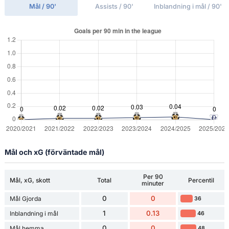
Mål / 90'
Assists / 90'
Inblandning i mål / 90'
Mål och xG (förväntade mål)
Per 90
Mål, xG, skott
Total
Percentil
minuter
0
0
Mål Gjorda
36
1
0.13
Inblandning i mål
46
0
0
Mål hemma
48