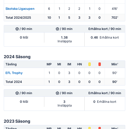
Skotska Ligacupen
6
1
2
2
1
0
416'
Total 2024/2025
10
1
5
3
3
0
702'
/ 90 min
/ 90 min
Erhållna kort / 90 min
0
Mål
1.38
0.46
Erhållna kort
Insläppta
2024 Säsong
Tävling
MP
Ml
IM
HN
Min'
EFL Trophy
1
0
3
0
0
0
90'
Total 2024
1
0
3
0
0
0
90'
/ 90 min
/ 90 min
Erhållna kort / 90 min
0
Mål
3
0
Erhållna kort
Insläppta
2023 Säsong
Tävling
MP
Ml
IM
HN
Min'