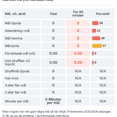
Per 90
Mål, xG, skott
Total
Percentil
minuter
0
0
Mål Gjorda
36
0
0
Inblandning i mål
22
0
0
Mål hemma
48
0
0
Mål borta
57
0.00
0.00
Förväntade mål (xG)
9
Icke straffbar xG
0.00
0.00
9
(npxG)
0
N/A
N/A
Straffmål Gjorda
0
N/A
N/A
Hat-trick
0
N/A
N/A
3 eller fler mål
0
N/A
N/A
2 eller fler mål
0 Minuter
N/A
N/A
Minuter per mål
per mål
Ethan Ingram har inte gjort några mål så här långt i Premiership 2025/2026 säsongen.
Vi får se hur de presterar i de kommande matcherna.