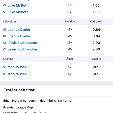
Luke McBeth
1.05
FV
Luke McBeth
1.05
FV
Målvakter
Position
Förl. / 90'
Joshua Clarke
0.84
MV
Joshua Clarke
0.84
MV
Lewis Budinauckas
2.00
MV
Lewis Budinauckas
2.00
MV
Ledning
Ålder
Vinst %
Mark Wilson
36
42
%
Mark Wilson
36
42
%
Troféer och titlar
Ethan Ingram har vunnit 1 titlar hittills i sin karriär.
Premier League Cup
Slutvinnare
1x
2021/2022