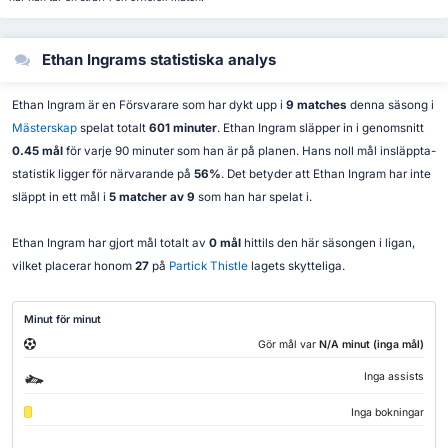
Ethan Ingrams statistiska analys
Ethan Ingram är en Försvarare som har dykt upp i
9 matches
denna säsong i
Mästerskap
spelat totalt
601 minuter
. Ethan Ingram släpper in i genomsnitt
0.45 mål
för varje 90 minuter som han är på planen. Hans noll mål insläppta-
statistik ligger för närvarande på
56%
. Det betyder att Ethan Ingram har inte
släppt in ett mål i
5 matcher av 9
som han har spelat i.
Ethan Ingram har gjort mål totalt av
0 mål
hittils den här säsongen i ligan,
vilket placerar honom
27
på
Partick Thistle
lagets skytteliga.
Minut för minut
Gör mål var
N/A minut (inga mål)
Inga assists
Inga bokningar