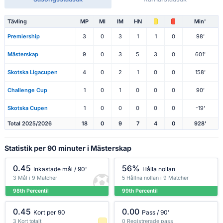
Tävling
MP
Ml
IM
HN
Min'
Premiership
3
0
3
1
1
0
98'
Mästerskap
9
0
3
5
3
0
601'
Skotska Ligacupen
4
0
2
1
0
0
158'
Challenge Cup
1
0
1
0
0
0
90'
Skotska Cupen
1
0
0
0
0
0
-19'
Total 2025/2026
18
0
9
7
4
0
928'
Statistik per 90 minuter i Mästerskap
0.45
56%
Inkastade mål / 90'
Hålla nollan
3 Mål i 9 Matcher
5 Hållna nollan i 9 Matcher
98th Percentil
99th Percentil
0.45
0.00
Kort per 90
Pass / 90'
3 Kort totalt
0 Registrerade pass