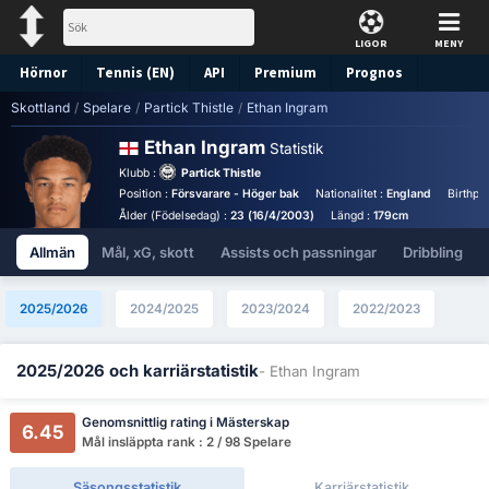
LIGOR
MENY
Hörnor
Tennis (EN)
API
Premium
Prognos
Skottland
/
Spelare
/
Partick Thistle
/
Ethan Ingram
Ethan Ingram
Statistik
Klubb :
Partick Thistle
Position :
Försvarare - Höger bak
Nationalitet :
England
Birthpl
Ålder (Födelsedag) :
23 (16/4/2003)
Längd :
179cm
Allmän
Mål, xG, skott
Assists och passningar
Dribbling
2025/2026
2024/2025
2023/2024
2022/2023
2025/2026 och karriärstatistik
- Ethan Ingram
Genomsnittlig rating i Mästerskap
6.45
Mål insläppta rank : 2 / 98 Spelare
Säsongsstatistik
Karriärstatistik