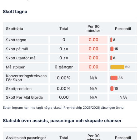
Skott tagna
Per 90
Skottdata
Total
Percentil
minuter
0
0.00
Skott tagna
8
0
0.00
Skott på mål
15
/ 0
0
0.00
Skott utanför mål
8
/ 0
0 gånger
0.00
Målstolpen
69
Konverteringsfrekvens
0.00%
N/A
35
För Skott
0.00%
N/A
Skottprecision
15
0.00
N/A
N/A
Skott Per Mål Gjorda
Ethan Ingram har inte tagit några skott i Premiership 2025/2026 säsongen ännu.
Statistik över assists, passningar och skapade chanser
Per 90
Assists och passningar
Total
Percentil
minuter