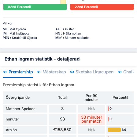
92nd Percentil
22nd Percentil
Villkor :
Ml
: Mål Gjorda
As
: Assister
IM
: Mål Insläppta
HN
: Hålla nollan
PEN
: Straffmål Gjorda
Min'
: Minuter spelade
Ethan Ingram statistik - detaljerad
Premiership
Mästerskap
Skotska Ligacupen
Challe
Premiership statistik för Ethan Ingram
Per 90
Övergripande
Total
Percentil
minuter
3
Matcher Spelade
N/A
0
33 minuter
98
minuter
0
per match
€158,550
Årslön
N/A
64