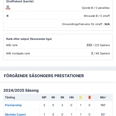
Straffrekord (karriär)
Gjorde
0
/ 0 penalties
PEN
Missade
0
/ 0 straff
Omvandlingsfrekvens för straff :
N/A
Rank efter output (Nuvarande liga)
222
Mål rank
/ 222 Spelare
2
Mål insläppta rank
/ 98 Spelare
FÖRGÅENDE SÄSONGERS PRESTATIONER
2024/2025 Säsong
Tävling
MP
Ml
IM
HN
Min'
Premiership
3
0
3
0
1
0
196'
Skotska Cupen
1
0
0
1
1
0
90'