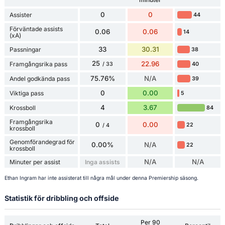
0
0
Assister
44
Förväntade assists
0.06
0.06
14
(xA)
33
30.31
Passningar
38
25
22.96
Framgångsrika pass
40
/ 33
75.76%
N/A
Andel godkända pass
39
0
0.00
Viktiga pass
5
4
3.67
Krossboll
84
Framgångsrika
0
0.00
22
/ 4
krossboll
Genomförandegrad för
0.00%
N/A
22
krossboll
N/A
N/A
Minuter per assist
Inga assists
Ethan Ingram har inte assisterat till några mål under denna Premiership säsong.
Statistik för dribbling och offside
Per 90