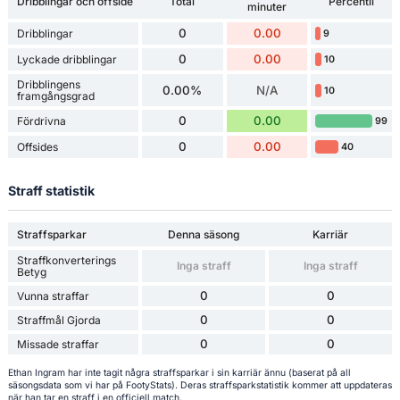
Dribblingar och offside
Total
Percentil
minuter
0
0.00
Dribblingar
9
0
0.00
Lyckade dribblingar
10
Dribblingens
0.00%
N/A
10
framgångsgrad
0
0.00
Fördrivna
99
0
0.00
Offsides
40
Straff statistik
Straffsparkar
Denna säsong
Karriär
Straffkonverterings
Inga straff
Inga straff
Betyg
0
0
Vunna straffar
0
0
Straffmål Gjorda
0
0
Missade straffar
Ethan Ingram har inte tagit några straffsparkar i sin karriär ännu (baserat på all
säsongsdata som vi har på FootyStats). Deras straffsparkstatistik kommer att uppdateras
när han tar en straff i en officiell match.