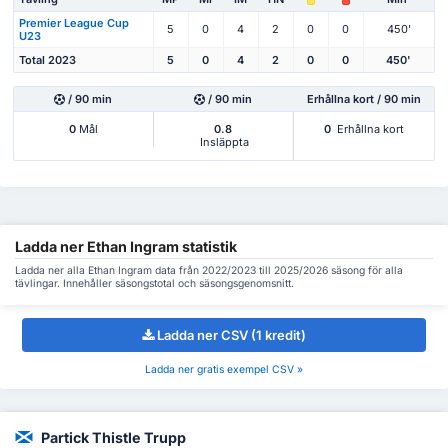
Premier League Cup
5
0
4
2
0
0
450'
U23
Total 2023
5
0
4
2
0
0
450'
/ 90 min
/ 90 min
Erhållna kort / 90 min
0
Mål
0.8
0
Erhållna kort
Insläppta
Ladda ner Ethan Ingram statistik
Ladda ner alla Ethan Ingram data från 2022/2023 till 2025/2026 säsong för alla
tävlingar. Innehåller säsongstotal och säsongsgenomsnitt.
Ladda ner CSV (1 kredit)
Ladda ner gratis exempel CSV »
Partick Thistle Trupp