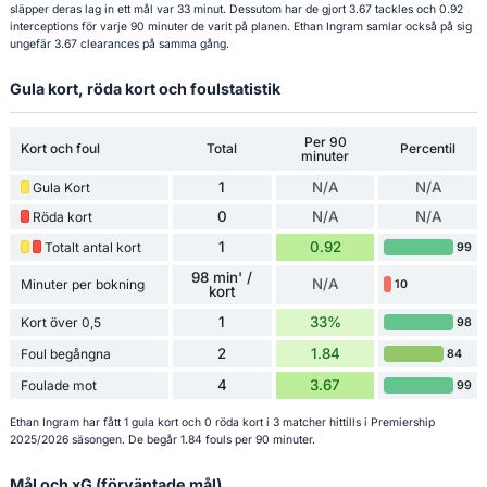
släpper deras lag in ett mål var 33 minut. Dessutom har de gjort 3.67 tackles och 0.92
interceptions för varje 90 minuter de varit på planen. Ethan Ingram samlar också på sig
ungefär 3.67 clearances på samma gång.
Gula kort, röda kort och foulstatistik
Per 90
Kort och foul
Total
Percentil
minuter
1
N/A
N/A
Gula Kort
0
N/A
N/A
Röda kort
1
0.92
Totalt antal kort
99
98 min' /
N/A
Minuter per bokning
10
kort
1
33%
Kort över 0,5
98
2
1.84
Foul begångna
84
4
3.67
Foulade mot
99
Ethan Ingram har fått 1 gula kort och 0 röda kort i 3 matcher hittills i Premiership
2025/2026 säsongen. De begår 1.84 fouls per 90 minuter.
Mål och xG (förväntade mål)