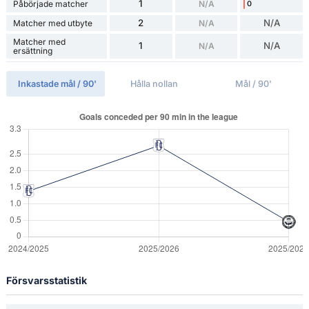
1
Påbörjade matcher
N/A
0
2
N/A
Matcher med utbyte
N/A
Matcher med
1
N/A
N/A
ersättning
Inkastade mål / 90'
Hålla nollan
Mål / 90'
Försvarsstatistik