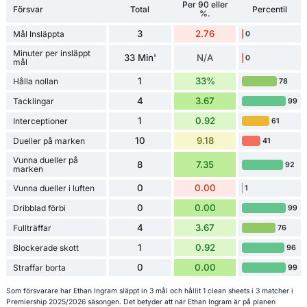
Per 90 eller
Försvar
Total
Percentil
%.
3
2.76
Mål Insläppta
0
Minuter per insläppt
33 Min'
N/A
0
mål
1
33%
Hålla nollan
78
4
3.67
Tacklingar
99
1
0.92
Interceptioner
61
10
9.18
Dueller på marken
41
Vunna dueller på
8
7.35
92
marken
0
0.00
Vunna dueller i luften
1
0
0.00
Dribblad förbi
99
4
3.67
Fullträffar
76
1
0.92
Blockerade skott
96
0
0.00
Straffar borta
99
Som försvarare har Ethan Ingram släppt in 3 mål och hållit 1 clean sheets i 3 matcher i
Premiership 2025/2026 säsongen. Det betyder att när Ethan Ingram är på planen