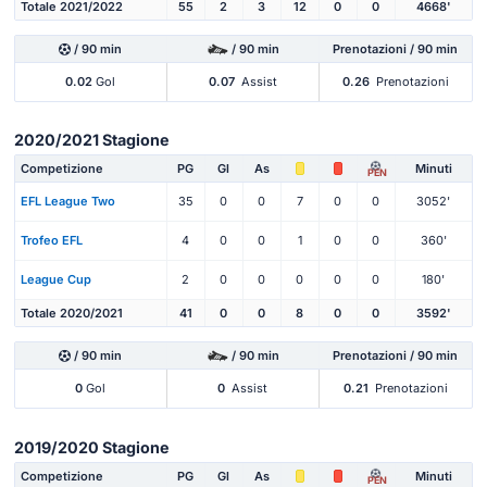
Totale 2021/2022
55
2
3
12
0
0
4668'
/ 90 min
/ 90 min
Prenotazioni / 90 min
0.02
Gol
0.07
Assist
0.26
Prenotazioni
2020/2021 Stagione
Competizione
PG
Gl
As
Minuti
PEN
EFL League Two
35
0
0
7
0
0
3052'
Trofeo EFL
4
0
0
1
0
0
360'
League Cup
2
0
0
0
0
0
180'
Totale 2020/2021
41
0
0
8
0
0
3592'
/ 90 min
/ 90 min
Prenotazioni / 90 min
0
Gol
0
Assist
0.21
Prenotazioni
2019/2020 Stagione
Competizione
PG
Gl
As
Minuti
PEN