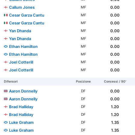
Callum Jones
0.00
MF
Cesar Garza Cantu
0.00
MF
Cesar Garza Cantu
0.00
MF
Yan Dhanda
0.00
MF
Yan Dhanda
0.00
MF
Ethan Hamilton
0.00
MF
Ethan Hamilton
0.00
MF
Joel Cotterill
0.00
MF
Joel Cotterill
0.00
MF
Difensori
Posizione
Concessi / 90'
Aaron Donnelly
0.00
DF
Aaron Donnelly
0.00
DF
Brad Halliday
1.20
DF
Brad Halliday
1.20
DF
Luke Graham
1.35
DF
Luke Graham
1.35
DF