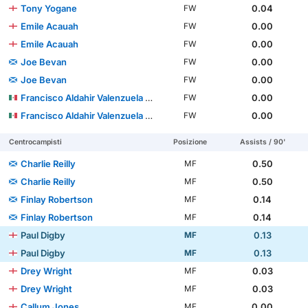
Tony Yogane
0.04
FW
Emile Acauah
0.00
FW
Emile Acauah
0.00
FW
Joe Bevan
0.00
FW
Joe Bevan
0.00
FW
Francisco Aldahir Valenzuela López
0.00
FW
Francisco Aldahir Valenzuela López
0.00
FW
Centrocampisti
Posizione
Assists / 90'
Charlie Reilly
0.50
MF
Charlie Reilly
0.50
MF
Finlay Robertson
0.14
MF
Finlay Robertson
0.14
MF
Paul Digby
0.13
MF
Paul Digby
0.13
MF
Drey Wright
0.03
MF
Drey Wright
0.03
MF
Callum Jones
0.00
MF