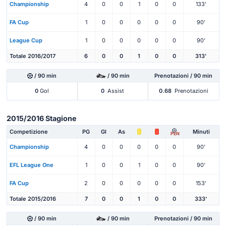
Championship
4
0
0
1
0
0
133'
FA Cup
1
0
0
0
0
0
90'
League Cup
1
0
0
0
0
0
90'
Totale 2016/2017
6
0
0
1
0
0
313'
/ 90 min
/ 90 min
Prenotazioni / 90 min
0
Gol
0
Assist
0.68
Prenotazioni
2015/2016 Stagione
Competizione
PG
Gl
As
Minuti
PEN
Championship
4
0
0
0
0
0
90'
EFL League One
1
0
0
1
0
0
90'
FA Cup
2
0
0
0
0
0
153'
Totale 2015/2016
7
0
0
1
0
0
333'
/ 90 min
/ 90 min
Prenotazioni / 90 min