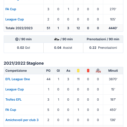
FA Cup
3
0
1
2
0
0
270'
League Cup
2
0
0
0
0
0
105'
Totale 2022/2023
51
1
3
12
0
0
4440'
/ 90 min
/ 90 min
Prenotazioni / 90 min
0.02
Gol
0.04
Assist
0.22
Prenotazioni
2021/2022 Stagione
Competizione
PG
Gl
As
Minuti
PEN
EFL League One
44
1
3
11
0
0
3870'
League Cup
1
0
0
0
0
0
15'
Trofeo EFL
3
1
0
0
0
0
197'
FA Cup
5
0
0
1
0
0
450'
Amichevoli per club 3
2
0
0
0
0
0
136'