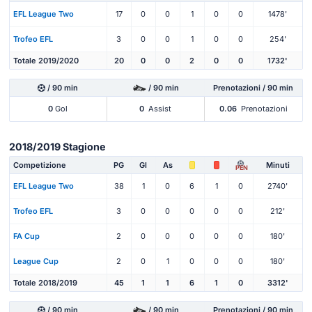
EFL League Two
17
0
0
1
0
0
1478'
Trofeo EFL
3
0
0
1
0
0
254'
Totale 2019/2020
20
0
0
2
0
0
1732'
/ 90 min
/ 90 min
Prenotazioni / 90 min
0
Gol
0
Assist
0.06
Prenotazioni
2018/2019 Stagione
Competizione
PG
Gl
As
Minuti
PEN
EFL League Two
38
1
0
6
1
0
2740'
Trofeo EFL
3
0
0
0
0
0
212'
FA Cup
2
0
0
0
0
0
180'
League Cup
2
0
1
0
0
0
180'
Totale 2018/2019
45
1
1
6
1
0
3312'
/ 90 min
/ 90 min
Prenotazioni / 90 min