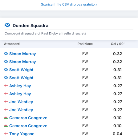
Scarica il file CSV di prova gratuito »
Dundee Squadra
Compagni di squadra di Paul Digby a livello di società
Attaccanti
Posizione
Gol / 90'
Simon Murray
0.32
FW
Simon Murray
0.32
FW
Scott Wright
0.31
FW
Scott Wright
0.31
FW
Ashley Hay
0.27
FW
Ashley Hay
0.27
FW
Joe Westley
0.27
FW
Joe Westley
0.27
FW
Cameron Congreve
0.10
FW
Cameron Congreve
0.10
FW
Tony Yogane
0.04
FW