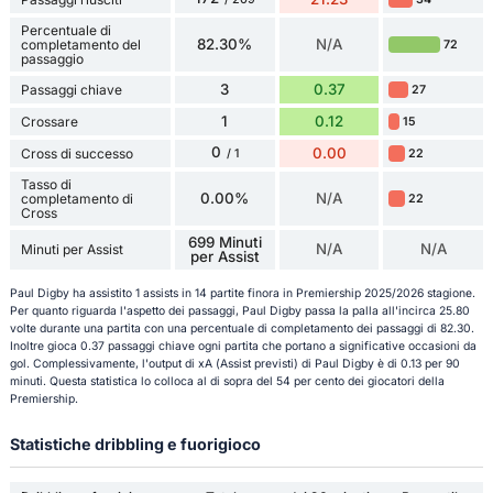
Percentuale di
82.30%
N/A
completamento del
72
passaggio
3
0.37
Passaggi chiave
27
1
0.12
Crossare
15
0
0.00
Cross di successo
22
/ 1
Tasso di
0.00%
N/A
completamento di
22
Cross
699 Minuti
N/A
N/A
Minuti per Assist
per Assist
Paul Digby ha assistito 1 assists in 14 partite finora in Premiership 2025/2026 stagione.
Per quanto riguarda l'aspetto dei passaggi, Paul Digby passa la palla all'incirca 25.80
volte durante una partita con una percentuale di completamento dei passaggi di 82.30.
Inoltre gioca 0.37 passaggi chiave ogni partita che portano a significative occasioni da
gol. Complessivamente, l'output di xA (Assist previsti) di Paul Digby è di 0.13 per 90
minuti. Questa statistica lo colloca al di sopra del 54 per cento dei giocatori della
Premiership.
Statistiche dribbling e fuorigioco