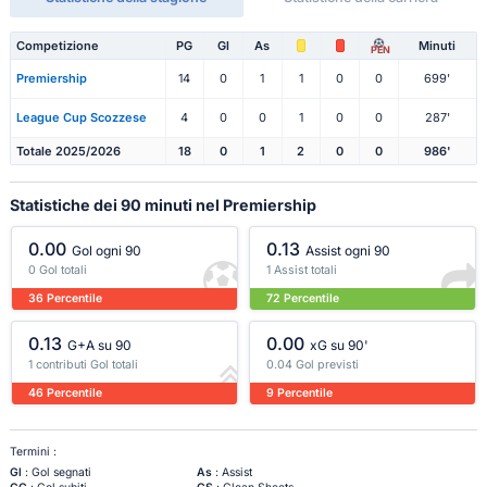
Competizione
PG
Gl
As
Minuti
PEN
Premiership
14
0
1
1
0
0
699'
League Cup Scozzese
4
0
0
1
0
0
287'
Totale 2025/2026
18
0
1
2
0
0
986'
Statistiche dei 90 minuti nel Premiership
0.00
0.13
Gol ogni 90
Assist ogni 90
0 Gol totali
1 Assist totali
36 Percentile
72 Percentile
0.13
0.00
G+A su 90
xG su 90'
1 contributi Gol totali
0.04 Gol previsti
46 Percentile
9 Percentile
Termini :
Gl
: Gol segnati
As
: Assist