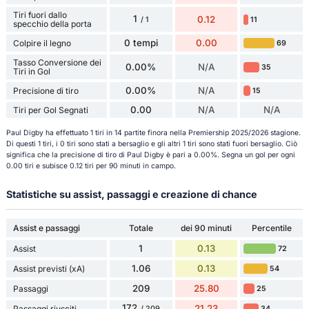
Tiri fuori dallo
1
0.12
11
/ 1
specchio della porta
0 tempi
0.00
Colpire il legno
69
Tasso Conversione dei
0.00%
N/A
35
Tiri in Gol
0.00%
N/A
Precisione di tiro
15
0.00
N/A
N/A
Tiri per Gol Segnati
Paul Digby ha effettuato 1 tiri in 14 partite finora nella Premiership 2025/2026 stagione.
Di questi 1 tiri, i 0 tiri sono stati a bersaglio e gli altri 1 tiri sono stati fuori bersaglio. Ciò
significa che la precisione di tiro di Paul Digby è pari a 0.00%. Segna un gol per ogni
0.00 tiri e subisce 0.12 tiri per 90 minuti in campo.
Statistiche su assist, passaggi e creazione di chance
Assist e passaggi
Totale
dei 90 minuti
Percentile
1
0.13
Assist
72
1.06
0.13
Assist previsti (xA)
54
209
25.80
Passaggi
25
172
21.23
Passaggi riusciti
34
/ 209