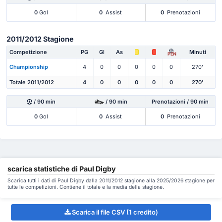
0
Gol
0
Assist
0
Prenotazioni
2011/2012 Stagione
Competizione
PG
Gl
As
Minuti
PEN
Championship
4
0
0
0
0
0
270'
Totale 2011/2012
4
0
0
0
0
0
270'
/ 90 min
/ 90 min
Prenotazioni / 90 min
0
Gol
0
Assist
0
Prenotazioni
scarica statistiche di Paul Digby
Scarica tutti i dati di Paul Digby dalla 2011/2012 stagione alla 2025/2026 stagione per
tutte le competizioni. Contiene il totale e la media della stagione.
Scarica il file CSV (1 credito)