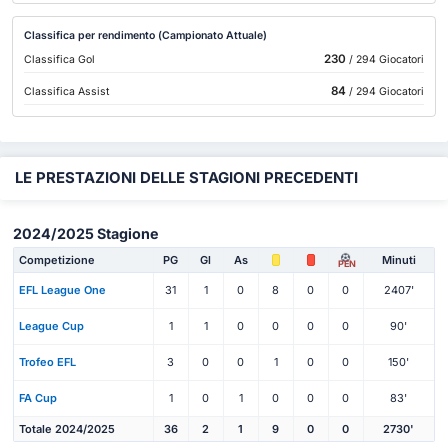
Classifica per rendimento (Campionato Attuale)
230
Classifica Gol
/ 294 Giocatori
84
Classifica Assist
/ 294 Giocatori
LE PRESTAZIONI DELLE STAGIONI PRECEDENTI
2024/2025 Stagione
Competizione
PG
Gl
As
Minuti
PEN
EFL League One
31
1
0
8
0
0
2407'
League Cup
1
1
0
0
0
0
90'
Trofeo EFL
3
0
0
1
0
0
150'
FA Cup
1
0
1
0
0
0
83'
Totale 2024/2025
36
2
1
9
0
0
2730'