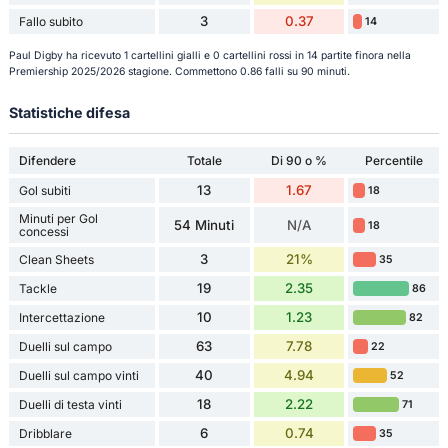
3
0.37
Fallo subito
14
Paul Digby ha ricevuto 1 cartellini gialli e 0 cartellini rossi in 14 partite finora nella
Premiership 2025/2026 stagione. Commettono 0.86 falli su 90 minuti.
Statistiche difesa
Difendere
Totale
Di 90 o %
Percentile
13
1.67
Gol subiti
18
Minuti per Gol
54 Minuti
N/A
18
concessi
3
21%
Clean Sheets
35
19
2.35
Tackle
86
10
1.23
Intercettazione
82
63
7.78
Duelli sul campo
22
40
4.94
Duelli sul campo vinti
52
18
2.22
Duelli di testa vinti
71
6
0.74
Dribblare
35