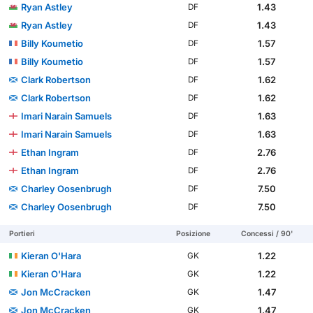
Ryan Astley
1.43
DF
Ryan Astley
1.43
DF
Billy Koumetio
1.57
DF
Billy Koumetio
1.57
DF
Clark Robertson
1.62
DF
Clark Robertson
1.62
DF
Imari Narain Samuels
1.63
DF
Imari Narain Samuels
1.63
DF
Ethan Ingram
2.76
DF
Ethan Ingram
2.76
DF
Charley Oosenbrugh
7.50
DF
Charley Oosenbrugh
7.50
DF
Portieri
Posizione
Concessi / 90'
Kieran O'Hara
1.22
GK
Kieran O'Hara
1.22
GK
Jon McCracken
1.47
GK
Jon McCracken
1.47
GK