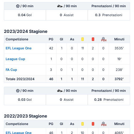
/ 90 min
/ 90 min
Prenotazioni / 90 min
0.04
Gol
0
Assist
0.3
Prenotazioni
2023/2024 Stagione
Competizione
PG
Gl
As
Minuti
PEN
EFL League One
42
1
0
11
2
0
3535'
League Cup
1
0
0
0
0
0
19'
FA Cup
3
0
1
0
0
0
238'
Totale 2023/2024
46
1
1
11
2
0
3792'
/ 90 min
/ 90 min
Prenotazioni / 90 min
0.03
Gol
0
Assist
0.28
Prenotazioni
2022/2023 Stagione
Competizione
PG
Gl
As
Minuti
PEN
EFL League One
46
1
2
10
0
0
4065'