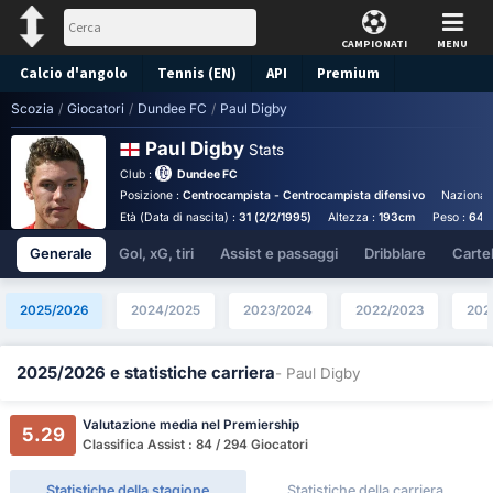
CAMPIONATI
MENU
Calcio d'angolo
Tennis (EN)
API
Premium
Scozia
/
Giocatori
/
Dundee FC
/
Paul Digby
Pronostico
Paul Digby
Stats
Club :
Dundee FC
Posizione :
Centrocampista - Centrocampista difensivo
Nazionali
Età (Data di nascita) :
31 (2/2/1995)
Altezza :
193cm
Peso :
64k
Generale
Gol, xG, tiri
Assist e passaggi
Dribblare
Cartell
2025/2026
2024/2025
2023/2024
2022/2023
202
2025/2026 e statistiche carriera
- Paul Digby
Valutazione media nel Premiership
5.29
Classifica Assist : 84 / 294 Giocatori
Statistiche della stagione
Statistiche della carriera