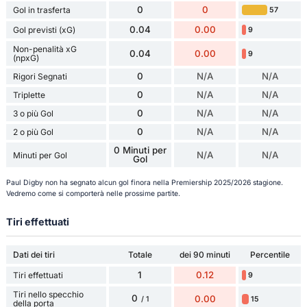
0
0
Gol in trasferta
57
0.04
0.00
Gol previsti (xG)
9
Non-penalità xG
0.04
0.00
9
(npxG)
0
N/A
N/A
Rigori Segnati
0
N/A
N/A
Triplette
0
N/A
N/A
3 o più Gol
0
N/A
N/A
2 o più Gol
0 Minuti per
N/A
N/A
Minuti per Gol
Gol
Paul Digby non ha segnato alcun gol finora nella Premiership 2025/2026 stagione.
Vedremo come si comporterà nelle prossime partite.
Tiri effettuati
Dati dei tiri
Totale
dei 90 minuti
Percentile
1
0.12
Tiri effettuati
9
Tiri nello specchio
0
0.00
15
/ 1
della porta