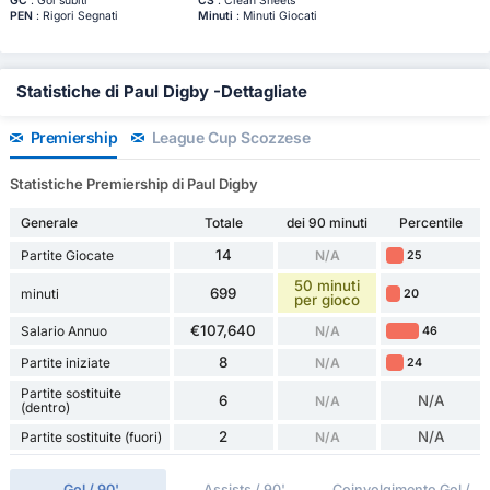
GC
: Gol subiti
CS
: Clean Sheets
PEN
: Rigori Segnati
Minuti
: Minuti Giocati
Statistiche di Paul Digby -Dettagliate
Premiership
League Cup Scozzese
Statistiche Premiership di Paul Digby
Generale
Totale
dei 90 minuti
Percentile
14
Partite Giocate
N/A
25
50 minuti
699
minuti
20
per gioco
€107,640
Salario Annuo
N/A
46
8
Partite iniziate
N/A
24
Partite sostituite
6
N/A
N/A
(dentro)
2
N/A
Partite sostituite (fuori)
N/A
Gol / 90'
Assists / 90'
Coinvolgimento Gol /