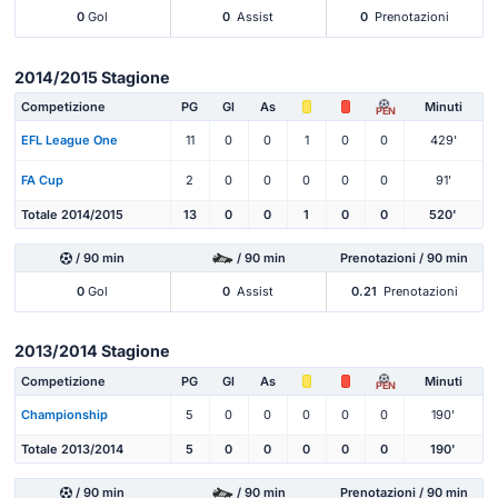
0
Gol
0
Assist
0
Prenotazioni
2014/2015 Stagione
Competizione
PG
Gl
As
Minuti
PEN
EFL League One
11
0
0
1
0
0
429'
FA Cup
2
0
0
0
0
0
91'
Totale 2014/2015
13
0
0
1
0
0
520'
/ 90 min
/ 90 min
Prenotazioni / 90 min
0
Gol
0
Assist
0.21
Prenotazioni
2013/2014 Stagione
Competizione
PG
Gl
As
Minuti
PEN
Championship
5
0
0
0
0
0
190'
Totale 2013/2014
5
0
0
0
0
0
190'
/ 90 min
/ 90 min
Prenotazioni / 90 min