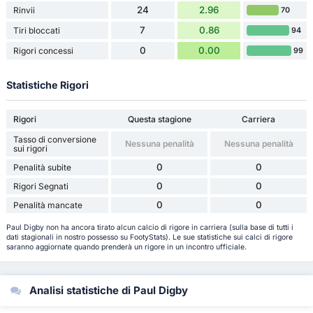
24
2.96
Rinvii
70
7
0.86
Tiri bloccati
94
0
0.00
Rigori concessi
99
Statistiche Rigori
Rigori
Questa stagione
Carriera
Tasso di conversione
Nessuna penalità
Nessuna penalità
sui rigori
0
0
Penalità subite
0
0
Rigori Segnati
0
0
Penalità mancate
Paul Digby non ha ancora tirato alcun calcio di rigore in carriera (sulla base di tutti i
dati stagionali in nostro possesso su FootyStats). Le sue statistiche sui calci di rigore
saranno aggiornate quando prenderà un rigore in un incontro ufficiale.
Analisi statistiche di Paul Digby